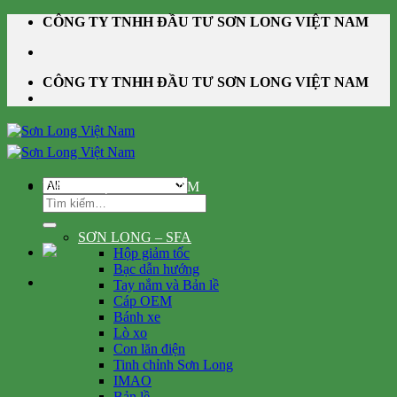
Skip
CÔNG TY TNHH ĐẦU TƯ SƠN LONG VIỆT NAM
to
content
CÔNG TY TNHH ĐẦU TƯ SƠN LONG VIỆT NAM
DANH MỤC SẢN PHẨM
Tìm
kiếm:
SƠN LONG – SFA
Hộp giảm tốc
Bạc dẫn hướng
Tay nắm và Bản lề
Cáp OEM
Bánh xe
Lò xo
Con lăn điện
Tinh chỉnh Sơn Long
IMAO
Bản lề