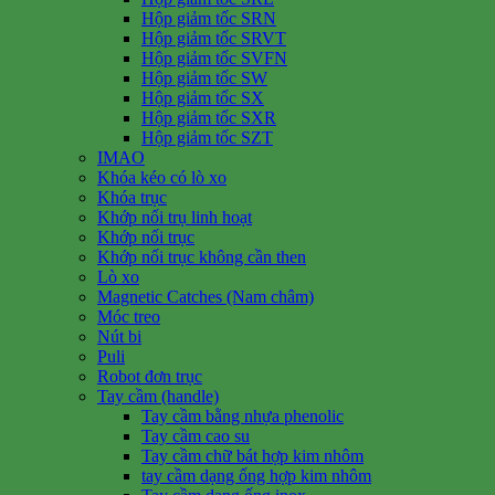
Hộp giảm tốc SRN
Hộp giảm tốc SRVT
Hộp giảm tốc SVFN
Hộp giảm tốc SW
Hộp giảm tốc SX
Hộp giảm tốc SXR
Hộp giảm tốc SZT
IMAO
Khóa kéo có lò xo
Khóa trục
Khớp nối trụ linh hoạt
Khớp nối trục
Khớp nối trục không cần then
Lò xo
Magnetic Catches (Nam châm)
Móc treo
Nút bi
Puli
Robot đơn trục
Tay cầm (handle)
Tay cầm bằng nhựa phenolic
Tay cầm cao su
Tay cầm chữ bát hợp kim nhôm
tay cầm dạng ống hợp kim nhôm