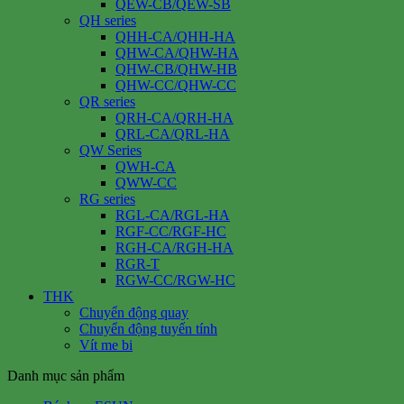
QEW-CB/QEW-SB
QH series
QHH-CA/QHH-HA
QHW-CA/QHW-HA
QHW-CB/QHW-HB
QHW-CC/QHW-CC
QR series
QRH-CA/QRH-HA
QRL-CA/QRL-HA
QW Series
QWH-CA
QWW-CC
RG series
RGL-CA/RGL-HA
RGF-CC/RGF-HC
RGH-CA/RGH-HA
RGR-T
RGW-CC/RGW-HC
THK
Chuyển động quay
Chuyển động tuyến tính
Vít me bi
Danh mục sản phẩm