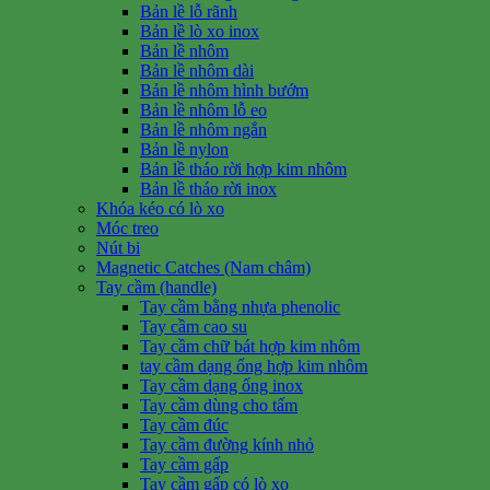
Bản lề lỗ rãnh
Bản lề lò xo inox
Bản lề nhôm
Bản lề nhôm dài
Bản lề nhôm hình bướm
Bản lề nhôm lỗ eo
Bản lề nhôm ngắn
Bản lề nylon
Bản lề tháo rời hợp kim nhôm
Bản lề tháo rời inox
Khóa kéo có lò xo
Móc treo
Nút bi
Magnetic Catches (Nam châm)
Tay cầm (handle)
Tay cầm bằng nhựa phenolic
Tay cầm cao su
Tay cầm chữ bát hợp kim nhôm
tay cầm dạng ống hợp kim nhôm
Tay cầm dạng ống inox
Tay cầm dùng cho tấm
Tay cầm đúc
Tay cầm đường kính nhỏ
Tay cầm gấp
Tay cầm gấp có lò xo