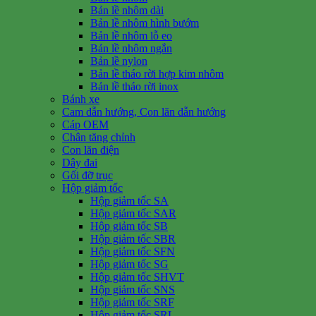
Bản lề nhôm dài
Bản lề nhôm hình bướm
Bản lề nhôm lỗ eo
Bản lề nhôm ngắn
Bản lề nylon
Bản lề tháo rời hợp kim nhôm
Bản lề tháo rời inox
Bánh xe
Cam dẫn hướng, Con lăn dẫn hướng
Cáp OEM
Chân tăng chỉnh
Con lăn điện
Dây đai
Gối đỡ trục
Hộp giảm tốc
Hộp giảm tốc SA
Hộp giảm tốc SAR
Hộp giảm tốc SB
Hộp giảm tốc SBR
Hộp giảm tốc SFN
Hộp giảm tốc SG
Hộp giảm tốc SHVT
Hộp giảm tốc SNS
Hộp giảm tốc SRF
Hộp giảm tốc SRL