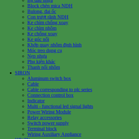
Bịt đầu nhựa
Block chèn mica NĐH
Bulong, đai ốc
Con trượt rãnh NĐH
Ke chìm chống xoay
Ke chìm nhôm
Ke chống xoay
Ke góc nổi
Khớp quay nhôm định hình
Móc treo dụng cụ
Nẹp nhựa
Phụ kiện khác
Thanh nối nhôm
SIRON
Aluminum switch box
Cable
Cable corresponding to plc series
Connection control box
Indicator
Multi - functional led signal lights
Power Wiring Module
Relay accessories
Switch power supply
Terminal block
Wiring Auxiliary Appliance