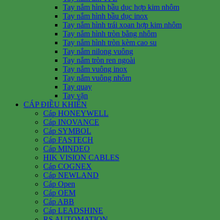
Tay nắm hình bầu dục hợp kim nhôm
Tay nắm hình bầu dục inox
Tay nắm hình trái xoan hợp kim nhôm
Tay nắm hình tròn bằng nhôm
Tay nắm hình tròn kèm cao su
Tay nắm nilong vuông
Tay nắm tròn ren ngoài
Tay nắm vuông inox
Tay nắm vuông nhôm
Tay quay
Tay vặn
CÁP ĐIỀU KHIỂN
Cáp HONEYWELL
Cáp INOVANCE
Cáp SYMBOL
Cáp FASTECH
Cáp MINDEO
HIK VISION CABLES
Cáp COGNEX
Cáp NEWLAND
Cáp Open
Cáp OEM
Cáp ABB
Cáp LEADSHINE
RS AUTOMATION