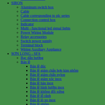
SIRON
Aluminum switch box
Cable
Cable corresponding to plc series
Connection control box
Indicator
Multi - functional led signal lights
Power Wiring Module
Relay accessories
Switch power supply
Terminal block
Wiring Auxiliary Appliance
SƠN LONG - SFA
Bạc dẫn hướng
Bản lề
Bản lề đúc
Bản lề giảm chấn hợp kim nhôm
Bản lề giảm chấn nylon
Bản lề giảm xóc inox
Bản lề hàn inox
Bản lề hình bướm inox
Bản lề không đối xứng
Bản lề lỗ rãnh
Bản lề lò xo inox
Bản lề nhôm