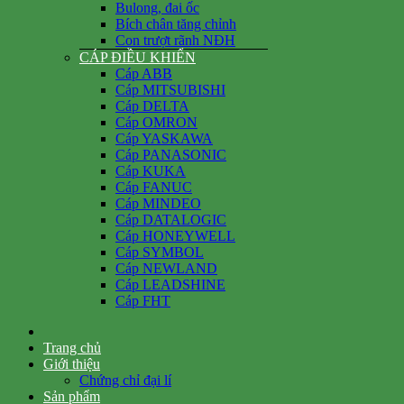
Bulong, đai ốc
Bích chân tăng chỉnh
Con trượt rãnh NĐH
CÁP ĐIỀU KHIỂN
Cáp ABB
Cáp MITSUBISHI
Cáp DELTA
Cáp OMRON
Cáp YASKAWA
Cáp PANASONIC
Cáp KUKA
Cáp FANUC
Cáp MINDEO
Cáp DATALOGIC
Cáp HONEYWELL
Cáp SYMBOL
Cáp NEWLAND
Cáp LEADSHINE
Cáp FHT
Trang chủ
Giới thiệu
Chứng chỉ đại lí
Sản phẩm