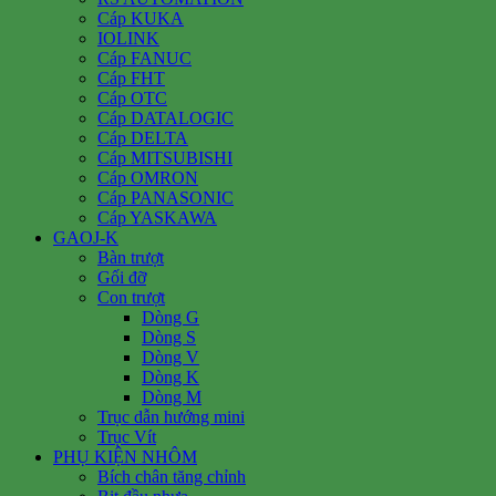
Cáp KUKA
IOLINK
Cáp FANUC
Cáp FHT
Cáp OTC
Cáp DATALOGIC
Cáp DELTA
Cáp MITSUBISHI
Cáp OMRON
Cáp PANASONIC
Cáp YASKAWA
GAOJ-K
Bàn trượt
Gối đỡ
Con trượt
Dòng G
Dòng S
Dòng V
Dòng K
Dòng M
Trục dẫn hướng mini
Trục Vít
PHỤ KIỆN NHÔM
Bích chân tăng chỉnh