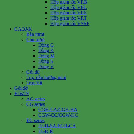
Hộp giảm tốc VRB
Hộp giảm tốc VRL
Hộp giảm tốc VRS
Hộp giảm tốc VRT
Hộp giảm tốc VSRF
GAOJ-K
Bàn trượt
Con trượt
Dòng G
Dòng K
Dòng M
Dòng S
Dòng V
Gối đỡ
Trục dẫn hướng mini
Trục Vít
Gối đỡ
HIWIN
AG series
CG series
CGH-CA/CGH-HA
CGW-CC/CGW-HC
EG series
EGH-SA/EGH-CA
EGR-R