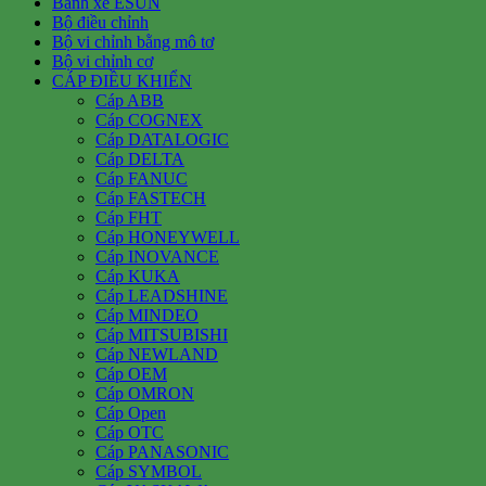
Bánh xe ESUN
Bộ điều chỉnh
Bộ vi chỉnh bằng mô tơ
Bộ vi chỉnh cơ
CÁP ĐIỀU KHIỂN
Cáp ABB
Cáp COGNEX
Cáp DATALOGIC
Cáp DELTA
Cáp FANUC
Cáp FASTECH
Cáp FHT
Cáp HONEYWELL
Cáp INOVANCE
Cáp KUKA
Cáp LEADSHINE
Cáp MINDEO
Cáp MITSUBISHI
Cáp NEWLAND
Cáp OEM
Cáp OMRON
Cáp Open
Cáp OTC
Cáp PANASONIC
Cáp SYMBOL