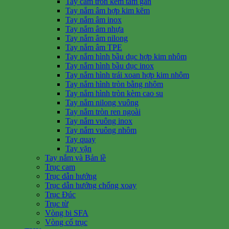
Tay cầm tròn kèm tấm gắn
Tay nắm âm hợp kim kẽm
Tay nắm âm inox
Tay nắm âm nhựa
Tay nắm âm nilong
Tay nắm âm TPE
Tay nắm hình bầu dục hợp kim nhôm
Tay nắm hình bầu dục inox
Tay nắm hình trái xoan hợp kim nhôm
Tay nắm hình tròn bằng nhôm
Tay nắm hình tròn kèm cao su
Tay nắm nilong vuông
Tay nắm tròn ren ngoài
Tay nắm vuông inox
Tay nắm vuông nhôm
Tay quay
Tay vặn
Tay nắm và Bản lề
Trục cam
Trục dẫn hướng
Trục dẫn hướng chống xoay
Trục Đúc
Trục từ
Vòng bi SFA
Vòng cổ trục