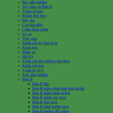
Bạc dẫn hướng
Tay nắm và Bản lề
Vòng cổ trục
Robot đơn trục
Dây đai
Con lăn điện
Chân tăng chỉnh
Lò xo
Trục cam
Khớp nối trụ linh hoạt
Khóa trục
Bánh xe
IMAO
Khớp nối trục không cần then
Khớp nối trục
Vòng bi SFA
Trục dẫn hướng
Bản lề
Bản lề đúc
Bản lề giảm chấn hợp kim nhôm
Bản lề giảm chấn nylon
Bản lề giảm xóc inox
Bản lề hàn inox
Bản lề hình bướm inox
Bản lề không đối xứng