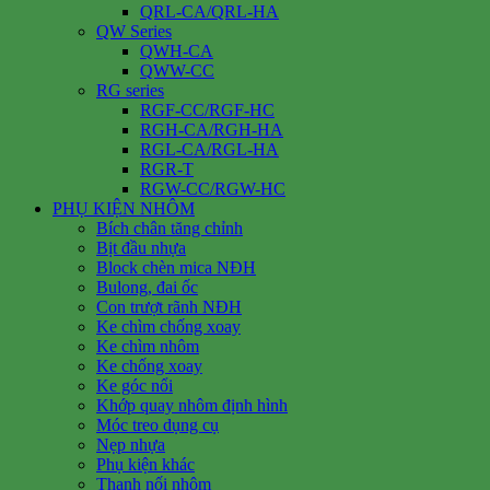
QRL-CA/QRL-HA
QW Series
QWH-CA
QWW-CC
RG series
RGF-CC/RGF-HC
RGH-CA/RGH-HA
RGL-CA/RGL-HA
RGR-T
RGW-CC/RGW-HC
PHỤ KIỆN NHÔM
Bích chân tăng chỉnh
Bịt đầu nhựa
Block chèn mica NĐH
Bulong, đai ốc
Con trượt rãnh NĐH
Ke chìm chống xoay
Ke chìm nhôm
Ke chống xoay
Ke góc nổi
Khớp quay nhôm định hình
Móc treo dụng cụ
Nẹp nhựa
Phụ kiện khác
Thanh nối nhôm