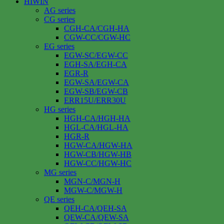
HIWIN
AG series
CG series
CGH-CA/CGH-HA
CGW-CC/CGW-HC
EG series
EGW-SC/EGW-CC
EGH-SA/EGH-CA
EGR-R
EGW-SA/EGW-CA
EGW-SB/EGW-CB
ERR15U/ERR30U
HG series
HGH-CA/HGH-HA
HGL-CA/HGL-HA
HGR-R
HGW-CA/HGW-HA
HGW-CB/HGW-HB
HGW-CC/HGW-HC
MG series
MGN-C/MGN-H
MGW-C/MGW-H
QE series
QEH-CA/QEH-SA
QEW-CA/QEW-SA