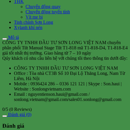
THK
Chuyển động quay
Chuyển động tuyến tính
Vít me bi
Tinh chỉnh Sơn Long
Xylanh khí nén
Mô tả
CÔNG TY TNHH ĐẦU TƯ SƠN LONG VIỆT NAM chuyên
phân phối Tilt Manual Stage Tilt T1-818 mã T1-818-D4, T1-818-E4
giá tốt nhất thị trường. Giao hàng từ 7 – 10 ngày
Qúy khách có nhu cầu liên hệ với chúng tôi theo thông tin dưới đây:
CÔNG TY TNHH ĐẦU TƯ SƠN LONG VIỆT NAM
Office : Tòa nhà CT3B Số 10 Đại Lộ Thăng Long, Nam Từ
Liêm, Hà Nội
Mobile : 0936424 286 – 0336 121 121 | Skype : Son.haui |
Website : Sonlongvietnam.com
Email : nguyentienson.haui@gmail.com /
sonlong.vietnam@gmail.com/sales01.sonlong@gmail.com
0/5
(0 Reviews)
Đánh giá (0)
Đánh giá