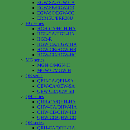
EGW-SA/EGW-CA
EGW-SB/EGW-CB
EGW-SC/EGW-CC
ERR15U/ERR30U
HG series
HGH-CA/HGH-HA
HGL-CA/HGL-HA
HGR-R
HGW-CA/HGW-HA
HGW-CB/HGW-HB
HGW-CC/HGW-HC
MG series
MGN-C/MGN-H
MGW-C/MGW-H
QE series
QEH-CA/QEH-SA
QEW-CA/QEW-SA
QEW-CB/QEW-SB
QH series
QHH-CA/QHH-HA
QHW-CA/QHW-HA
QHW-CB/QHW-HB
QHW-CC/QHW-CC
QR series
QRH-CA/QRH-HA