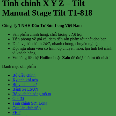
Tinh chỉnh X Y Z – Tilt
Manual Stage Tilt T1-818
Công Ty TNHH Đầu Tư Sơn Long Việt Nam
Sản phẩm chính hãng, chất lượng vượt trội
Tiên phong về giá cả, đem đến sản phẩm tốt nhất cho bạn
Dịch vụ bảo hành 24/7, nhanh chóng, chuyên nghiệp
Đội ngũ nhân viên có trình độ chuyên môn, tận tình hết mình
vì khách hàng
Vui lòng liên hệ
Hotline
hoặc
Zalo
để được hỗ trợ tốt nhất !
Danh mục sản phẩm
Bộ điều chỉnh
Xylanh khí nén
Bộ vi chỉnh cơ
Bánh xe ESUN
Bộ vi chỉnh bằng mô tơ
Gối đỡ
Tinh chỉnh Sơn Long
Con lăn chữ thập
FHT