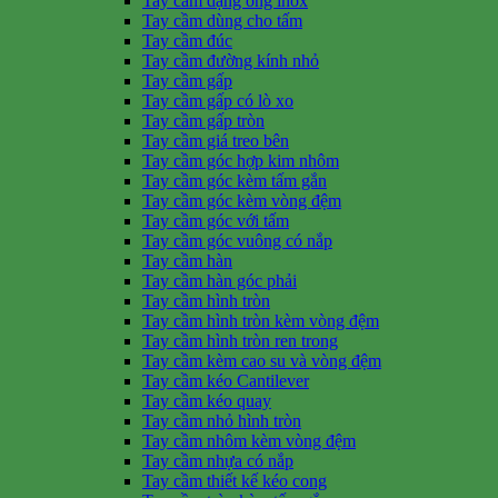
Tay cầm dạng ống inox
Tay cầm dùng cho tấm
Tay cầm đúc
Tay cầm đường kính nhỏ
Tay cầm gấp
Tay cầm gấp có lò xo
Tay cầm gấp tròn
Tay cầm giá treo bên
Tay cầm góc hợp kim nhôm
Tay cầm góc kèm tấm gắn
Tay cầm góc kèm vòng đệm
Tay cầm góc với tấm
Tay cầm góc vuông có nắp
Tay cầm hàn
Tay cầm hàn góc phải
Tay cầm hình tròn
Tay cầm hình tròn kèm vòng đệm
Tay cầm hình tròn ren trong
Tay cầm kèm cao su và vòng đệm
Tay cầm kéo Cantilever
Tay cầm kéo quay
Tay cầm nhỏ hình tròn
Tay cầm nhôm kèm vòng đệm
Tay cầm nhựa có nắp
Tay cầm thiết kế kéo cong