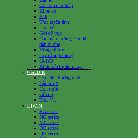
Con lăn chữ thập
Khóa cơ
Puli
Trục tuyến tính
Trục từ
Gối đỡ trục
Cam dẫn hướng, Con lăn
dẫn hướng
Vòng cổ trục
Tay cầm (handle)
Gối đỡ
Khớp nối trụ linh hoạt
GAOJ-K
Trục dẫn hướng mini
Bàn trượt
Con trượt
Gối đỡ
Trục Vít
HIWIN
EG series
HG series
MG series
QE series
QH series