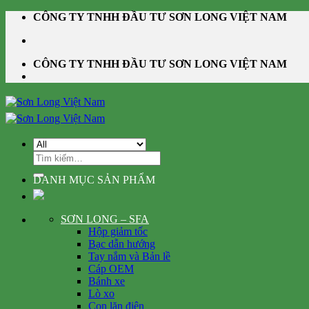
Skip
CÔNG TY TNHH ĐẦU TƯ SƠN LONG VIỆT NAM
to
content
CÔNG TY TNHH ĐẦU TƯ SƠN LONG VIỆT NAM
Tìm
kiếm:
DANH MỤC SẢN PHẨM
SƠN LONG – SFA
Hộp giảm tốc
Bạc dẫn hướng
Tay nắm và Bản lề
Cáp OEM
Bánh xe
Lò xo
Con lăn điện