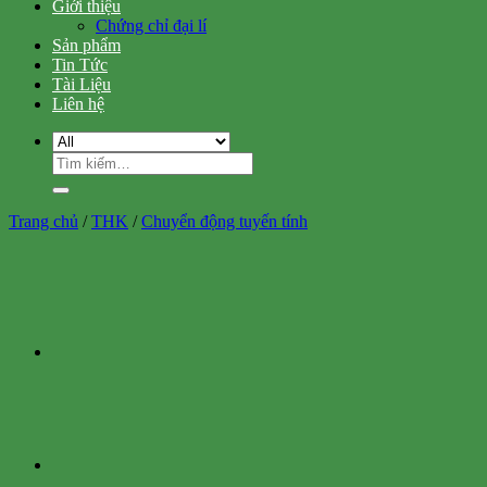
Giới thiệu
Chứng chỉ đại lí
Sản phẩm
Tin Tức
Tài Liệu
Liên hệ
Tìm
kiếm:
Trang chủ
/
THK
/
Chuyển động tuyến tính