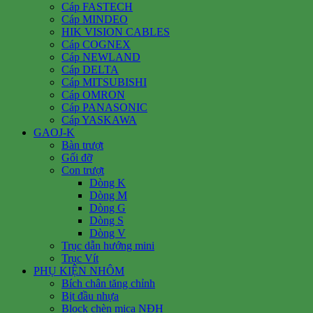
Cáp FASTECH
Cáp MINDEO
HIK VISION CABLES
Cáp COGNEX
Cáp NEWLAND
Cáp DELTA
Cáp MITSUBISHI
Cáp OMRON
Cáp PANASONIC
Cáp YASKAWA
GAOJ-K
Bàn trượt
Gối đỡ
Con trượt
Dòng K
Dòng M
Dòng G
Dòng S
Dòng V
Trục dẫn hướng mini
Trục Vít
PHỤ KIỆN NHÔM
Bích chân tăng chỉnh
Bịt đầu nhựa
Block chèn mica NĐH