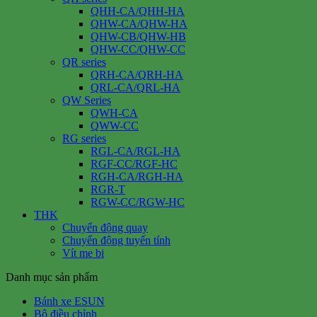
QHH-CA/QHH-HA
QHW-CA/QHW-HA
QHW-CB/QHW-HB
QHW-CC/QHW-CC
QR series
QRH-CA/QRH-HA
QRL-CA/QRL-HA
QW Series
QWH-CA
QWW-CC
RG series
RGL-CA/RGL-HA
RGF-CC/RGF-HC
RGH-CA/RGH-HA
RGR-T
RGW-CC/RGW-HC
THK
Chuyển động quay
Chuyển động tuyến tính
Vít me bi
Danh mục sản phẩm
Bánh xe ESUN
Bộ điều chỉnh