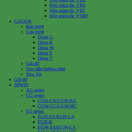
Hộp giảm tốc VRS
Hộp giảm tốc VRT
Hộp giảm tốc VSRF
GAOJ-K
Bàn trượt
Con trượt
Dòng G
Dòng K
Dòng M
Dòng S
Dòng V
Gối đỡ
Trục dẫn hướng mini
Trục Vít
Gối đỡ
HIWIN
AG series
CG series
CGH-CA/CGH-HA
CGW-CC/CGW-HC
EG series
EGH-SA/EGH-CA
EGR-R
EGW-SA/EGW-CA