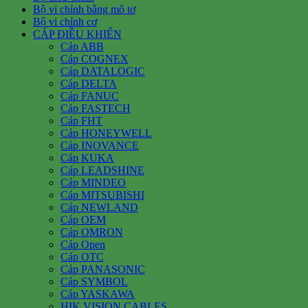
Bộ vi chỉnh bằng mô tơ
Bộ vi chỉnh cơ
CÁP ĐIỀU KHIỂN
Cáp ABB
Cáp COGNEX
Cáp DATALOGIC
Cáp DELTA
Cáp FANUC
Cáp FASTECH
Cáp FHT
Cáp HONEYWELL
Cáp INOVANCE
Cáp KUKA
Cáp LEADSHINE
Cáp MINDEO
Cáp MITSUBISHI
Cáp NEWLAND
Cáp OEM
Cáp OMRON
Cáp Open
Cáp OTC
Cáp PANASONIC
Cáp SYMBOL
Cáp YASKAWA
HIK VISION CABLES