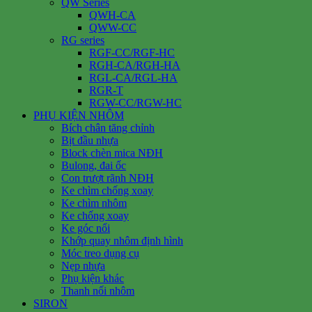
QW Series
QWH-CA
QWW-CC
RG series
RGF-CC/RGF-HC
RGH-CA/RGH-HA
RGL-CA/RGL-HA
RGR-T
RGW-CC/RGW-HC
PHỤ KIỆN NHÔM
Bích chân tăng chỉnh
Bịt đầu nhựa
Block chèn mica NĐH
Bulong, đai ốc
Con trượt rãnh NĐH
Ke chìm chống xoay
Ke chìm nhôm
Ke chống xoay
Ke góc nổi
Khớp quay nhôm định hình
Móc treo dụng cụ
Nẹp nhựa
Phụ kiện khác
Thanh nối nhôm
SIRON