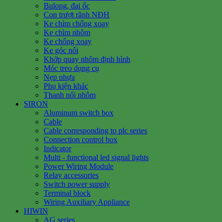
Bulong, đai ốc
Con trượt rãnh NĐH
Ke chìm chống xoay
Ke chìm nhôm
Ke chống xoay
Ke góc nổi
Khớp quay nhôm định hình
Móc treo dụng cụ
Nẹp nhựa
Phụ kiện khác
Thanh nối nhôm
SIRON
Aluminum switch box
Cable
Cable corresponding to plc series
Connection control box
Indicator
Multi - functional led signal lights
Power Wiring Module
Relay accessories
Switch power supply
Terminal block
Wiring Auxiliary Appliance
HIWIN
AG series