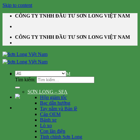
Skip to content
CÔNG TY TNHH ĐẦU TƯ SƠN LONG VIỆT NAM
CÔNG TY TNHH ĐẦU TƯ SƠN LONG VIỆT NAM
DANH MỤC SẢN PHẨM
Tìm kiếm:
SƠN LONG – SFA
Hộp giảm tốc
Bạc dẫn hướng
Tay nắm và Bản lề
Cáp OEM
Bánh xe
Lò xo
Con lăn điện
Tinh chỉnh Sơn Long