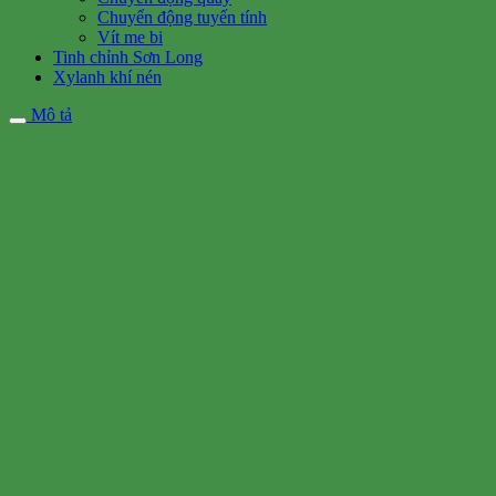
Chuyển động tuyến tính
Vít me bi
Tinh chỉnh Sơn Long
Xylanh khí nén
Mô tả