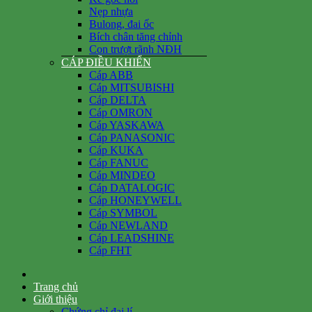
Nẹp nhựa
Bulong, đai ốc
Bích chân tăng chỉnh
Con trượt rãnh NĐH
CÁP ĐIỀU KHIỂN
Cáp ABB
Cáp MITSUBISHI
Cáp DELTA
Cáp OMRON
Cáp YASKAWA
Cáp PANASONIC
Cáp KUKA
Cáp FANUC
Cáp MINDEO
Cáp DATALOGIC
Cáp HONEYWELL
Cáp SYMBOL
Cáp NEWLAND
Cáp LEADSHINE
Cáp FHT
Trang chủ
Giới thiệu
Chứng chỉ đại lí