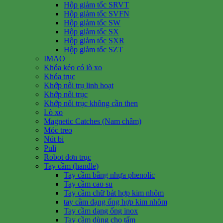
Hộp giảm tốc SRVT
Hộp giảm tốc SVFN
Hộp giảm tốc SW
Hộp giảm tốc SX
Hộp giảm tốc SXR
Hộp giảm tốc SZT
IMAO
Khóa kéo có lò xo
Khóa trục
Khớp nối trụ linh hoạt
Khớp nối trục
Khớp nối trục không cần then
Lò xo
Magnetic Catches (Nam châm)
Móc treo
Nút bi
Puli
Robot đơn trục
Tay cầm (handle)
Tay cầm bằng nhựa phenolic
Tay cầm cao su
Tay cầm chữ bát hợp kim nhôm
tay cầm dạng ống hợp kim nhôm
Tay cầm dạng ống inox
Tay cầm dùng cho tấm