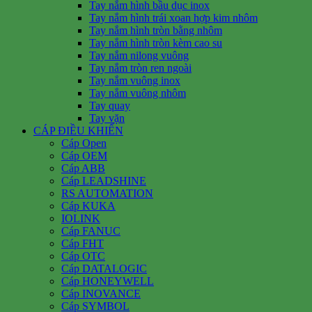
Tay nắm hình bầu dục inox
Tay nắm hình trái xoan hợp kim nhôm
Tay nắm hình tròn bằng nhôm
Tay nắm hình tròn kèm cao su
Tay nắm nilong vuông
Tay nắm tròn ren ngoài
Tay nắm vuông inox
Tay nắm vuông nhôm
Tay quay
Tay vặn
CÁP ĐIỀU KHIỂN
Cáp Open
Cáp OEM
Cáp ABB
Cáp LEADSHINE
RS AUTOMATION
Cáp KUKA
IOLINK
Cáp FANUC
Cáp FHT
Cáp OTC
Cáp DATALOGIC
Cáp HONEYWELL
Cáp INOVANCE
Cáp SYMBOL