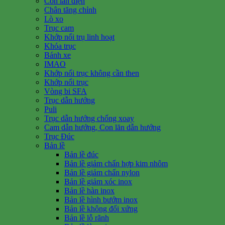
Con lăn điện
Chân tăng chỉnh
Lò xo
Trục cam
Khớp nối trụ linh hoạt
Khóa trục
Bánh xe
IMAO
Khớp nối trục không cần then
Khớp nối trục
Vòng bi SFA
Trục dẫn hướng
Puli
Trục dẫn hướng chống xoay
Cam dẫn hướng, Con lăn dẫn hướng
Trục Đúc
Bản lề
Bản lề đúc
Bản lề giảm chấn hợp kim nhôm
Bản lề giảm chấn nylon
Bản lề giảm xóc inox
Bản lề hàn inox
Bản lề hình bướm inox
Bản lề không đối xứng
Bản lề lỗ rãnh