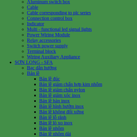
Aluminum switch box
Cable
Cable corresponding to plc series
Connection control box
Indicator
Multi - functional led signal lights
Power Wiring Module
Relay accessories
Switch power supply
Terminal block
Wiring Auxiliary Appliance
SƠN LONG - SFA
Bạc dẫn hướng
Bản lề
Bản lề đúc
Bản lề giảm chấn hợp kim nhôm
Bản lề giảm chấn nylon
Bản lề giảm xóc inox
Bản lề hàn inox
Bản lề hình bướm inox
Bản lề không đối xứng
Bản lề lỗ rãnh
Bản lề lò xo inox
Bản lề nhôm
Bản lề nhôm dài