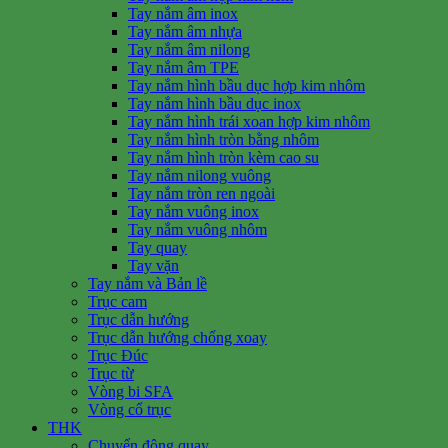
Tay nắm âm inox
Tay nắm âm nhựa
Tay nắm âm nilong
Tay nắm âm TPE
Tay nắm hình bầu dục hợp kim nhôm
Tay nắm hình bầu dục inox
Tay nắm hình trái xoan hợp kim nhôm
Tay nắm hình tròn bằng nhôm
Tay nắm hình tròn kèm cao su
Tay nắm nilong vuông
Tay nắm tròn ren ngoài
Tay nắm vuông inox
Tay nắm vuông nhôm
Tay quay
Tay vặn
Tay nắm và Bản lề
Trục cam
Trục dẫn hướng
Trục dẫn hướng chống xoay
Trục Đúc
Trục từ
Vòng bi SFA
Vòng cổ trục
THK
Chuyển động quay