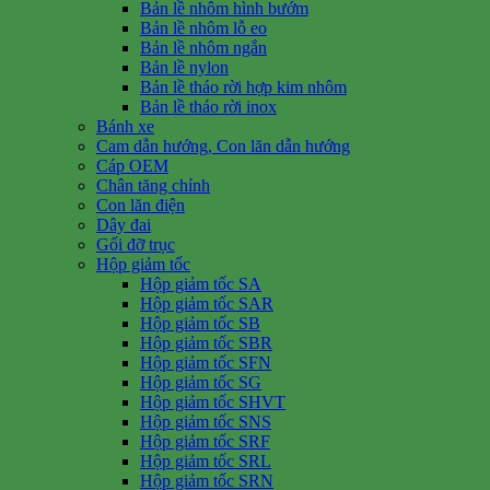
Bản lề nhôm hình bướm
Bản lề nhôm lỗ eo
Bản lề nhôm ngắn
Bản lề nylon
Bản lề tháo rời hợp kim nhôm
Bản lề tháo rời inox
Bánh xe
Cam dẫn hướng, Con lăn dẫn hướng
Cáp OEM
Chân tăng chỉnh
Con lăn điện
Dây đai
Gối đỡ trục
Hộp giảm tốc
Hộp giảm tốc SA
Hộp giảm tốc SAR
Hộp giảm tốc SB
Hộp giảm tốc SBR
Hộp giảm tốc SFN
Hộp giảm tốc SG
Hộp giảm tốc SHVT
Hộp giảm tốc SNS
Hộp giảm tốc SRF
Hộp giảm tốc SRL
Hộp giảm tốc SRN