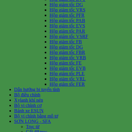
Hộp giảm tốc DG
Hộp giảm tốc VRS
Hộp giảm tốc PFR
Hộp giảm tốc PAB
Hộp giảm tốc EVS
Hộp giảm tốc PAR
Hộp giảm tốc VSRF
Hộp giảm tốc FB
Hộp giảm tốc DG
Hộp giảm tốc FBR
Hộp giảm tốc VRB
Hộp giảm tốc FE
Hộp giảm tốc EVB
Hộp giảm tốc PLE
Hộp giảm tốc VRL
Hộp giảm tốc FER
Dẫn hướng bi tuyến tính
Bộ điều chỉnh
Xylanh khí nén
Bộ vi chỉnh cơ
Bánh xe ESUN
Bộ vi chỉnh bằng mô tơ
SƠN LONG - SFA
Trục từ
Gối đỡ trục