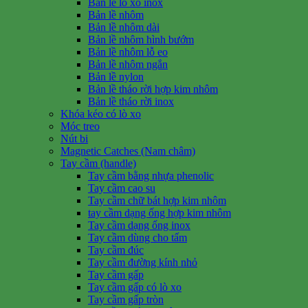
Bản lề lò xo inox
Bản lề nhôm
Bản lề nhôm dài
Bản lề nhôm hình bướm
Bản lề nhôm lỗ eo
Bản lề nhôm ngắn
Bản lề nylon
Bản lề tháo rời hợp kim nhôm
Bản lề tháo rời inox
Khóa kéo có lò xo
Móc treo
Nút bi
Magnetic Catches (Nam châm)
Tay cầm (handle)
Tay cầm bằng nhựa phenolic
Tay cầm cao su
Tay cầm chữ bát hợp kim nhôm
tay cầm dạng ống hợp kim nhôm
Tay cầm dạng ống inox
Tay cầm dùng cho tấm
Tay cầm đúc
Tay cầm đường kính nhỏ
Tay cầm gấp
Tay cầm gấp có lò xo
Tay cầm gấp tròn