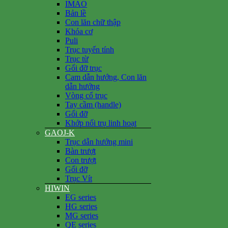
IMAO
Bản lề
Con lăn chữ thập
Khóa cơ
Puli
Trục tuyến tính
Trục từ
Gối đỡ trục
Cam dẫn hướng, Con lăn
dẫn hướng
Vòng cổ trục
Tay cầm (handle)
Gối đỡ
Khớp nối trụ linh hoạt
GAOJ-K
Trục dẫn hướng mini
Bàn trượt
Con trượt
Gối đỡ
Trục Vít
HIWIN
EG series
HG series
MG series
QE series