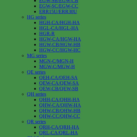
EGW-SB/EGW-CB
EGW-SC/EGW-CC
ERR15U/ERR30U
HG series
HGH-CA/HGH-HA
HGL-CA/HGL-HA
HGR-R
HGW-CA/HGW-HA
HGW-CB/HGW-HB
HGW-CC/HGW-HC
MG series
MGN-C/MGN-H
MGW-C/MGW-H
QE series
QEH-CA/QEH-SA
QEW-CA/QEW-SA
QEW-CB/QEW-SB
QH series
QHH-CA/QHH-HA
QHW-CA/QHW-HA
QHW-CB/QHW-HB
QHW-CC/QHW-CC
QR series
QRH-CA/QRH-HA
QRL-CA/QRL-HA