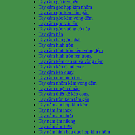
Tay cầm giá treo bên
Tay cầm góc hợp kim nhôm
Tay cầm góc kèm tấm gắn
Tay cầm góc kèm vòng đệm
Tay cầm góc với tấm
Tay cầm góc vuông có nắp
Tay cầm hàn
Tay cầm hàn góc phải
Tay cầm hình tròn
Tay cầm hình tròn kèm vòng đệm
Tay cầm hình tròn ren trong
Tay cầm kèm cao su và vòng đệm
Tay cầm kéo Cantilever
Tay cầm kéo quay
Tay cầm nhỏ hình tròn
Tay cầm nhôm kèm vòng đệm
Tay cầm nhựa có nắp
Tay cầm thiết kế kéo cong
Tay cầm tròn kèm tấm gắn
Tay nắm âm hợp kim kẽm
Tay nắm âm inox
Tay nắm âm nhựa
Tay nắm âm nilong
Tay nắm âm TPE
Tay nắm hình bầu dục hợp kim nhôm