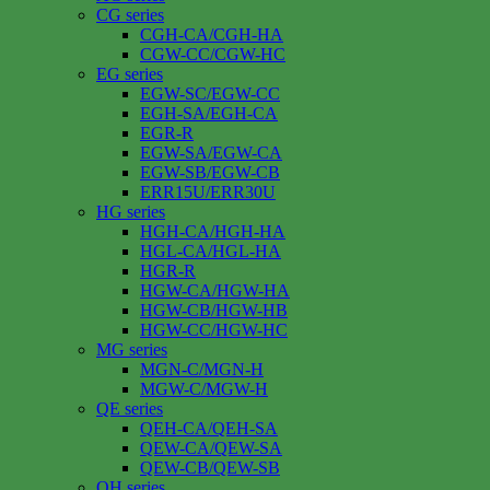
CG series
CGH-CA/CGH-HA
CGW-CC/CGW-HC
EG series
EGW-SC/EGW-CC
EGH-SA/EGH-CA
EGR-R
EGW-SA/EGW-CA
EGW-SB/EGW-CB
ERR15U/ERR30U
HG series
HGH-CA/HGH-HA
HGL-CA/HGL-HA
HGR-R
HGW-CA/HGW-HA
HGW-CB/HGW-HB
HGW-CC/HGW-HC
MG series
MGN-C/MGN-H
MGW-C/MGW-H
QE series
QEH-CA/QEH-SA
QEW-CA/QEW-SA
QEW-CB/QEW-SB
QH series