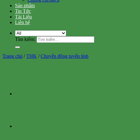
Sản phẩm
Tin Tức
Tài Liệu
Liên hệ
Tìm kiếm:
Trang chủ
/
THK
/
Chuyển động tuyến tính