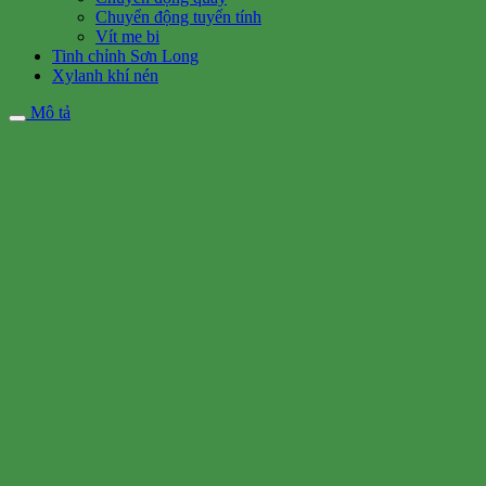
Chuyển động tuyến tính
Vít me bi
Tinh chỉnh Sơn Long
Xylanh khí nén
Mô tả