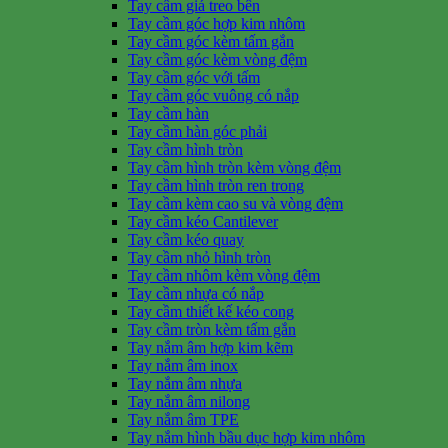
Tay cầm giá treo bên
Tay cầm góc hợp kim nhôm
Tay cầm góc kèm tấm gắn
Tay cầm góc kèm vòng đệm
Tay cầm góc với tấm
Tay cầm góc vuông có nắp
Tay cầm hàn
Tay cầm hàn góc phải
Tay cầm hình tròn
Tay cầm hình tròn kèm vòng đệm
Tay cầm hình tròn ren trong
Tay cầm kèm cao su và vòng đệm
Tay cầm kéo Cantilever
Tay cầm kéo quay
Tay cầm nhỏ hình tròn
Tay cầm nhôm kèm vòng đệm
Tay cầm nhựa có nắp
Tay cầm thiết kế kéo cong
Tay cầm tròn kèm tấm gắn
Tay nắm âm hợp kim kẽm
Tay nắm âm inox
Tay nắm âm nhựa
Tay nắm âm nilong
Tay nắm âm TPE
Tay nắm hình bầu dục hợp kim nhôm