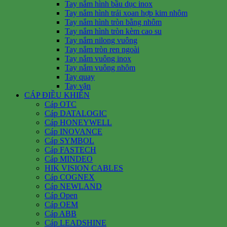
Tay nắm hình bầu dục inox
Tay nắm hình trái xoan hợp kim nhôm
Tay nắm hình tròn bằng nhôm
Tay nắm hình tròn kèm cao su
Tay nắm nilong vuông
Tay nắm tròn ren ngoài
Tay nắm vuông inox
Tay nắm vuông nhôm
Tay quay
Tay vặn
CÁP ĐIỀU KHIỂN
Cáp OTC
Cáp DATALOGIC
Cáp HONEYWELL
Cáp INOVANCE
Cáp SYMBOL
Cáp FASTECH
Cáp MINDEO
HIK VISION CABLES
Cáp COGNEX
Cáp NEWLAND
Cáp Open
Cáp OEM
Cáp ABB
Cáp LEADSHINE