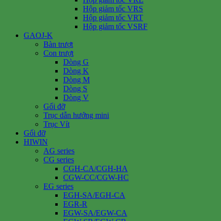
Hộp giảm tốc VRS
Hộp giảm tốc VRT
Hộp giảm tốc VSRF
GAOJ-K
Bàn trượt
Con trượt
Dòng G
Dòng K
Dòng M
Dòng S
Dòng V
Gối đỡ
Trục dẫn hướng mini
Trục Vít
Gối đỡ
HIWIN
AG series
CG series
CGH-CA/CGH-HA
CGW-CC/CGW-HC
EG series
EGH-SA/EGH-CA
EGR-R
EGW-SA/EGW-CA