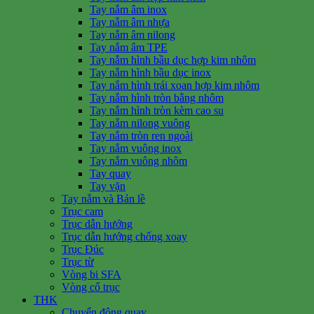
Tay nắm âm inox
Tay nắm âm nhựa
Tay nắm âm nilong
Tay nắm âm TPE
Tay nắm hình bầu dục hợp kim nhôm
Tay nắm hình bầu dục inox
Tay nắm hình trái xoan hợp kim nhôm
Tay nắm hình tròn bằng nhôm
Tay nắm hình tròn kèm cao su
Tay nắm nilong vuông
Tay nắm tròn ren ngoài
Tay nắm vuông inox
Tay nắm vuông nhôm
Tay quay
Tay vặn
Tay nắm và Bản lề
Trục cam
Trục dẫn hướng
Trục dẫn hướng chống xoay
Trục Đúc
Trục từ
Vòng bi SFA
Vòng cổ trục
THK
Chuyển động quay