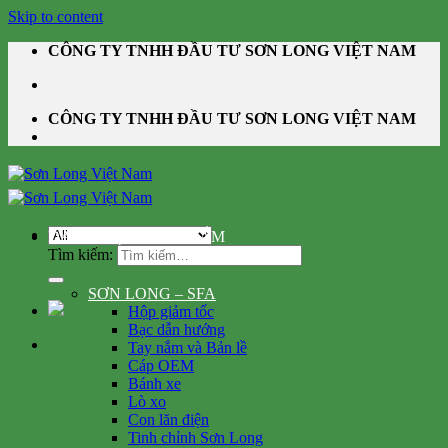
Skip to content
CÔNG TY TNHH ĐẦU TƯ SƠN LONG VIỆT NAM
CÔNG TY TNHH ĐẦU TƯ SƠN LONG VIỆT NAM
DANH MỤC SẢN PHẨM
Tìm kiếm:
SƠN LONG – SFA
Hộp giảm tốc
Bạc dẫn hướng
Tay nắm và Bản lề
Cáp OEM
Bánh xe
Lò xo
Con lăn điện
Tinh chỉnh Sơn Long