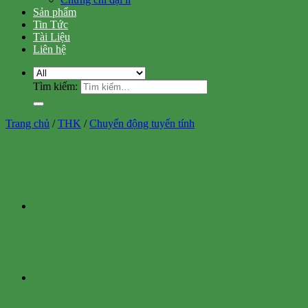
Sản phẩm
Tin Tức
Tài Liệu
Liên hệ
Tìm kiếm:
Trang chủ
/
THK
/
Chuyển động tuyến tính