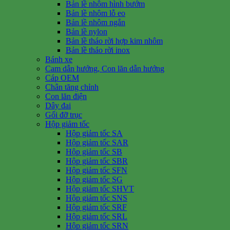
Bản lề nhôm hình bướm
Bản lề nhôm lỗ eo
Bản lề nhôm ngắn
Bản lề nylon
Bản lề tháo rời hợp kim nhôm
Bản lề tháo rời inox
Bánh xe
Cam dẫn hướng, Con lăn dẫn hướng
Cáp OEM
Chân tăng chỉnh
Con lăn điện
Dây đai
Gối đỡ trục
Hộp giảm tốc
Hộp giảm tốc SA
Hộp giảm tốc SAR
Hộp giảm tốc SB
Hộp giảm tốc SBR
Hộp giảm tốc SFN
Hộp giảm tốc SG
Hộp giảm tốc SHVT
Hộp giảm tốc SNS
Hộp giảm tốc SRF
Hộp giảm tốc SRL
Hộp giảm tốc SRN