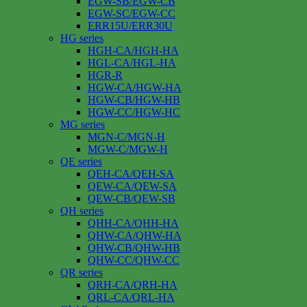
EGW-SB/EGW-CB
EGW-SC/EGW-CC
ERR15U/ERR30U
HG series
HGH-CA/HGH-HA
HGL-CA/HGL-HA
HGR-R
HGW-CA/HGW-HA
HGW-CB/HGW-HB
HGW-CC/HGW-HC
MG series
MGN-C/MGN-H
MGW-C/MGW-H
QE series
QEH-CA/QEH-SA
QEW-CA/QEW-SA
QEW-CB/QEW-SB
QH series
QHH-CA/QHH-HA
QHW-CA/QHW-HA
QHW-CB/QHW-HB
QHW-CC/QHW-CC
QR series
QRH-CA/QRH-HA
QRL-CA/QRL-HA