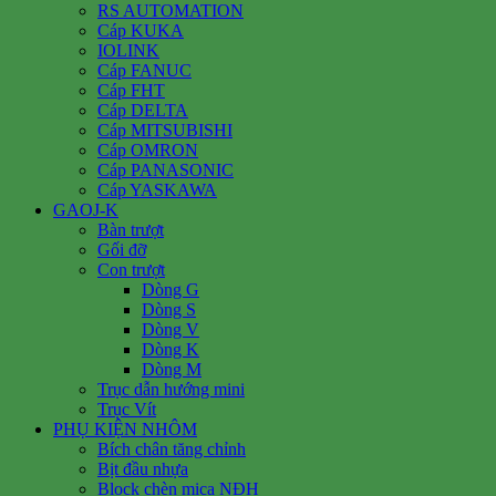
RS AUTOMATION
Cáp KUKA
IOLINK
Cáp FANUC
Cáp FHT
Cáp DELTA
Cáp MITSUBISHI
Cáp OMRON
Cáp PANASONIC
Cáp YASKAWA
GAOJ-K
Bàn trượt
Gối đỡ
Con trượt
Dòng G
Dòng S
Dòng V
Dòng K
Dòng M
Trục dẫn hướng mini
Trục Vít
PHỤ KIỆN NHÔM
Bích chân tăng chỉnh
Bịt đầu nhựa
Block chèn mica NĐH