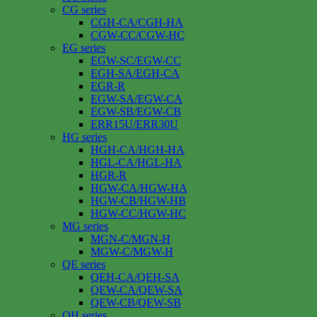
CG series
CGH-CA/CGH-HA
CGW-CC/CGW-HC
EG series
EGW-SC/EGW-CC
EGH-SA/EGH-CA
EGR-R
EGW-SA/EGW-CA
EGW-SB/EGW-CB
ERR15U/ERR30U
HG series
HGH-CA/HGH-HA
HGL-CA/HGL-HA
HGR-R
HGW-CA/HGW-HA
HGW-CB/HGW-HB
HGW-CC/HGW-HC
MG series
MGN-C/MGN-H
MGW-C/MGW-H
QE series
QEH-CA/QEH-SA
QEW-CA/QEW-SA
QEW-CB/QEW-SB
QH series