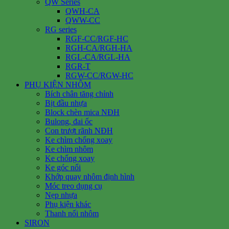
QW Series
QWH-CA
QWW-CC
RG series
RGF-CC/RGF-HC
RGH-CA/RGH-HA
RGL-CA/RGL-HA
RGR-T
RGW-CC/RGW-HC
PHỤ KIỆN NHÔM
Bích chân tăng chỉnh
Bịt đầu nhựa
Block chèn mica NĐH
Bulong, đai ốc
Con trượt rãnh NĐH
Ke chìm chống xoay
Ke chìm nhôm
Ke chống xoay
Ke góc nổi
Khớp quay nhôm định hình
Móc treo dụng cụ
Nẹp nhựa
Phụ kiện khác
Thanh nối nhôm
SIRON