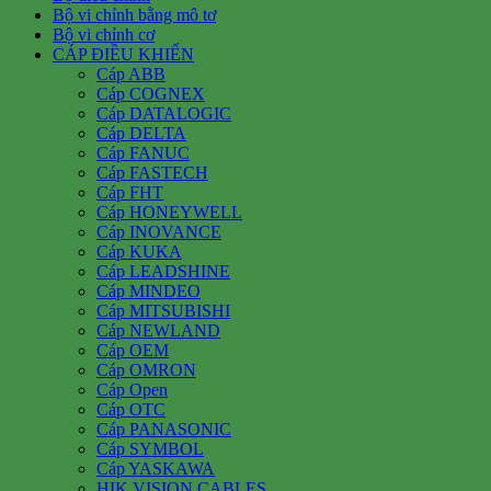
Bộ vi chỉnh bằng mô tơ
Bộ vi chỉnh cơ
CÁP ĐIỀU KHIỂN
Cáp ABB
Cáp COGNEX
Cáp DATALOGIC
Cáp DELTA
Cáp FANUC
Cáp FASTECH
Cáp FHT
Cáp HONEYWELL
Cáp INOVANCE
Cáp KUKA
Cáp LEADSHINE
Cáp MINDEO
Cáp MITSUBISHI
Cáp NEWLAND
Cáp OEM
Cáp OMRON
Cáp Open
Cáp OTC
Cáp PANASONIC
Cáp SYMBOL
Cáp YASKAWA
HIK VISION CABLES