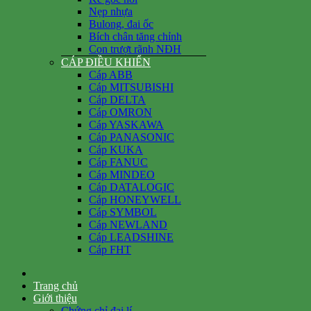
Nẹp nhựa
Bulong, đai ốc
Bích chân tăng chỉnh
Con trượt rãnh NĐH
CÁP ĐIỀU KHIỂN
Cáp ABB
Cáp MITSUBISHI
Cáp DELTA
Cáp OMRON
Cáp YASKAWA
Cáp PANASONIC
Cáp KUKA
Cáp FANUC
Cáp MINDEO
Cáp DATALOGIC
Cáp HONEYWELL
Cáp SYMBOL
Cáp NEWLAND
Cáp LEADSHINE
Cáp FHT
Trang chủ
Giới thiệu
Chứng chỉ đại lí