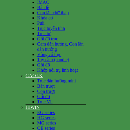
IMAO
Bản lề
Con lăn chữ thập
Khóa cơ
Puli
Trục tuyến tính
Trục từ
Gối đỡ trục
Cam dẫn hướng, Con lăn
dẫn hướng
Vòng cổ trục
Tay cầm (handle)
Gối đỡ
Khớp nối trụ linh hoạt
GAOJ-K
Trục dẫn hướng mini
Bàn trượt
Con trượt
Gối đỡ
Trục Vít
HIWIN
EG series
HG series
MG series
QE series