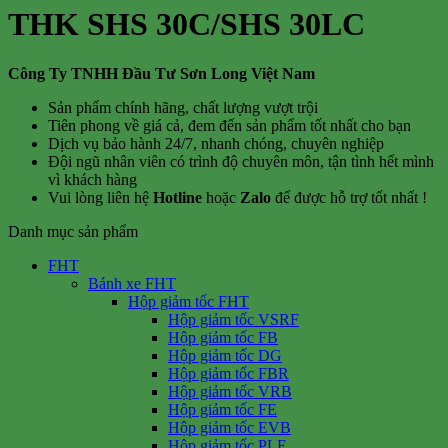
THK SHS 30C/SHS 30LC
Công Ty TNHH Đầu Tư Sơn Long Việt Nam
Sản phẩm chính hãng, chất lượng vượt trội
Tiên phong về giá cả, đem đến sản phẩm tốt nhất cho bạn
Dịch vụ bảo hành 24/7, nhanh chóng, chuyên nghiệp
Đội ngũ nhân viên có trình độ chuyên môn, tận tình hết mình
vì khách hàng
Vui lòng liên hệ
Hotline
hoặc
Zalo
để được hỗ trợ tốt nhất !
Danh mục sản phẩm
FHT
Bánh xe FHT
Hộp giảm tốc FHT
Hộp giảm tốc VSRF
Hộp giảm tốc FB
Hộp giảm tốc DG
Hộp giảm tốc FBR
Hộp giảm tốc VRB
Hộp giảm tốc FE
Hộp giảm tốc EVB
Hộp giảm tốc PLE