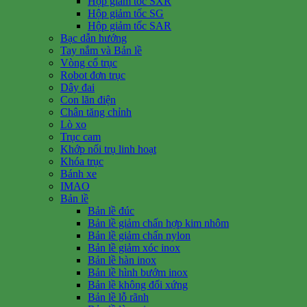
Hộp giảm tốc SXR
Hộp giảm tốc SG
Hộp giảm tốc SAR
Bạc dẫn hướng
Tay nắm và Bản lề
Vòng cổ trục
Robot đơn trục
Dây đai
Con lăn điện
Chân tăng chỉnh
Lò xo
Trục cam
Khớp nối trụ linh hoạt
Khóa trục
Bánh xe
IMAO
Bản lề
Bản lề đúc
Bản lề giảm chấn hợp kim nhôm
Bản lề giảm chấn nylon
Bản lề giảm xóc inox
Bản lề hàn inox
Bản lề hình bướm inox
Bản lề không đối xứng
Bản lề lỗ rãnh