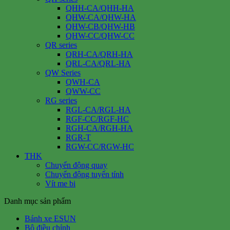
QHH-CA/QHH-HA
QHW-CA/QHW-HA
QHW-CB/QHW-HB
QHW-CC/QHW-CC
QR series
QRH-CA/QRH-HA
QRL-CA/QRL-HA
QW Series
QWH-CA
QWW-CC
RG series
RGL-CA/RGL-HA
RGF-CC/RGF-HC
RGH-CA/RGH-HA
RGR-T
RGW-CC/RGW-HC
THK
Chuyển động quay
Chuyển động tuyến tính
Vít me bi
Danh mục sản phẩm
Bánh xe ESUN
Bộ điều chỉnh