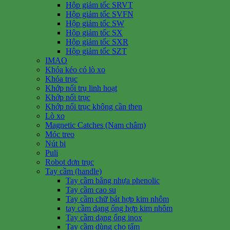
Hộp giảm tốc SRVT
Hộp giảm tốc SVFN
Hộp giảm tốc SW
Hộp giảm tốc SX
Hộp giảm tốc SXR
Hộp giảm tốc SZT
IMAO
Khóa kéo có lò xo
Khóa trục
Khớp nối trụ linh hoạt
Khớp nối trục
Khớp nối trục không cần then
Lò xo
Magnetic Catches (Nam châm)
Móc treo
Nút bi
Puli
Robot đơn trục
Tay cầm (handle)
Tay cầm bằng nhựa phenolic
Tay cầm cao su
Tay cầm chữ bát hợp kim nhôm
tay cầm dạng ống hợp kim nhôm
Tay cầm dạng ống inox
Tay cầm dùng cho tấm