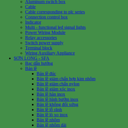
Aluminum switch box
Cable
Cable corresponding to plc series
Connection control box
Indicator
Multi - functional led signal lights
Power Wiring Module
Relay accessories
Switch power supply
Terminal block
Wiring Auxiliary Appliance
SƠN LONG - SFA
Bạc dẫn hướng
Bản lề
Bản lề đúc
Bản lề giảm chấn hợp kim nhôm
Bản lề giảm chấn nylon
Bản lề giảm xóc inox
Bản lề hàn inox
Bản lề hình bướm inox
Bản lề không đối xứng
Bản lề lỗ rãnh
Bản lề lò xo inox
Bản lề nhôm
Bản lề nhôm dài