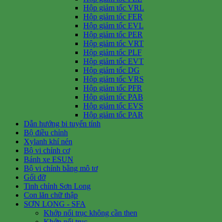
Hộp giảm tốc VRL
Hộp giảm tốc FER
Hộp giảm tốc EVL
Hộp giảm tốc PER
Hộp giảm tốc VRT
Hộp giảm tốc PLF
Hộp giảm tốc EVT
Hộp giảm tốc DG
Hộp giảm tốc VRS
Hộp giảm tốc PFR
Hộp giảm tốc PAB
Hộp giảm tốc EVS
Hộp giảm tốc PAR
Dẫn hướng bi tuyến tính
Bộ điều chỉnh
Xylanh khí nén
Bộ vi chỉnh cơ
Bánh xe ESUN
Bộ vi chỉnh bằng mô tơ
Gối đỡ
Tinh chỉnh Sơn Long
Con lăn chữ thập
SƠN LONG - SFA
Khớp nối trục không cần then
Khớp nối trục