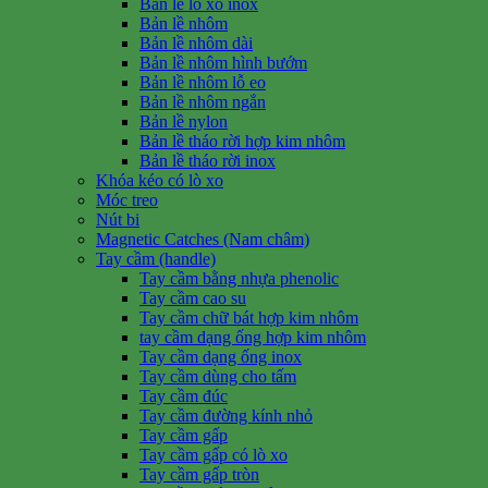
Bản lề lò xo inox
Bản lề nhôm
Bản lề nhôm dài
Bản lề nhôm hình bướm
Bản lề nhôm lỗ eo
Bản lề nhôm ngắn
Bản lề nylon
Bản lề tháo rời hợp kim nhôm
Bản lề tháo rời inox
Khóa kéo có lò xo
Móc treo
Nút bi
Magnetic Catches (Nam châm)
Tay cầm (handle)
Tay cầm bằng nhựa phenolic
Tay cầm cao su
Tay cầm chữ bát hợp kim nhôm
tay cầm dạng ống hợp kim nhôm
Tay cầm dạng ống inox
Tay cầm dùng cho tấm
Tay cầm đúc
Tay cầm đường kính nhỏ
Tay cầm gấp
Tay cầm gấp có lò xo
Tay cầm gấp tròn