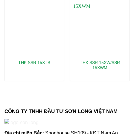
THK SSR 15XW/SSR
THK SSR 15XTB
15XWM
CÔNG TY TNHH ĐẦU TƯ SƠN LONG VIỆT NAM
Địa chỉ m
iền Bắc:
Shophouse SH109 - KĐT Nam An