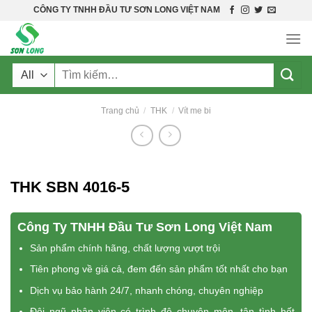
Skip
CÔNG TY TNHH ĐẦU TƯ SƠN LONG VIỆT NAM
to
content
Tìm
kiếm:
Trang chủ
/
THK
/
Vít me bi
THK SBN 4016-5
Công Ty TNHH Đầu Tư Sơn Long Việt Nam
Sản phẩm chính hãng, chất lượng vượt trội
Tiên phong về giá cả, đem đến sản phẩm tốt nhất cho bạn
Dịch vụ bảo hành 24/7, nhanh chóng, chuyên nghiệp
Đội ngũ nhân viên có trình độ chuyên môn, tận tình hết