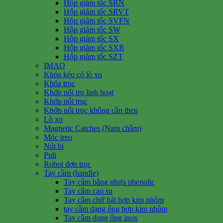
Hộp giảm tốc SRN
Hộp giảm tốc SRVT
Hộp giảm tốc SVFN
Hộp giảm tốc SW
Hộp giảm tốc SX
Hộp giảm tốc SXR
Hộp giảm tốc SZT
IMAO
Khóa kéo có lò xo
Khóa trục
Khớp nối trụ linh hoạt
Khớp nối trục
Khớp nối trục không cần then
Lò xo
Magnetic Catches (Nam châm)
Móc treo
Nút bi
Puli
Robot đơn trục
Tay cầm (handle)
Tay cầm bằng nhựa phenolic
Tay cầm cao su
Tay cầm chữ bát hợp kim nhôm
tay cầm dạng ống hợp kim nhôm
Tay cầm dạng ống inox