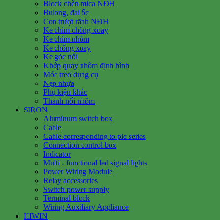
Block chèn mica NĐH
Bulong, đai ốc
Con trượt rãnh NĐH
Ke chìm chống xoay
Ke chìm nhôm
Ke chống xoay
Ke góc nổi
Khớp quay nhôm định hình
Móc treo dụng cụ
Nẹp nhựa
Phụ kiện khác
Thanh nối nhôm
SIRON
Aluminum switch box
Cable
Cable corresponding to plc series
Connection control box
Indicator
Multi - functional led signal lights
Power Wiring Module
Relay accessories
Switch power supply
Terminal block
Wiring Auxiliary Appliance
HIWIN