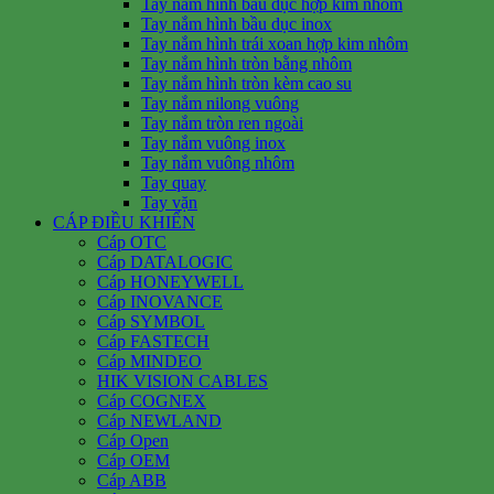
Tay nắm hình bầu dục hợp kim nhôm
Tay nắm hình bầu dục inox
Tay nắm hình trái xoan hợp kim nhôm
Tay nắm hình tròn bằng nhôm
Tay nắm hình tròn kèm cao su
Tay nắm nilong vuông
Tay nắm tròn ren ngoài
Tay nắm vuông inox
Tay nắm vuông nhôm
Tay quay
Tay vặn
CÁP ĐIỀU KHIỂN
Cáp OTC
Cáp DATALOGIC
Cáp HONEYWELL
Cáp INOVANCE
Cáp SYMBOL
Cáp FASTECH
Cáp MINDEO
HIK VISION CABLES
Cáp COGNEX
Cáp NEWLAND
Cáp Open
Cáp OEM
Cáp ABB