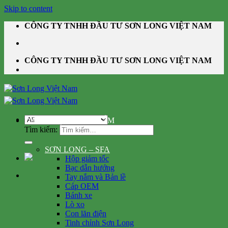
Skip to content
CÔNG TY TNHH ĐẦU TƯ SƠN LONG VIỆT NAM
CÔNG TY TNHH ĐẦU TƯ SƠN LONG VIỆT NAM
DANH MỤC SẢN PHẨM
Tìm kiếm:
SƠN LONG – SFA
Hộp giảm tốc
Bạc dẫn hướng
Tay nắm và Bản lề
Cáp OEM
Bánh xe
Lò xo
Con lăn điện
Tinh chỉnh Sơn Long