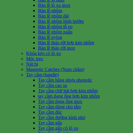
Bản lề lò xo inox
Bản lề nhôm
Bản lề nhôm dài
Bản lề nhôm hình bướm
Bản lề nhôm lỗ eo
Bản lề nhôm ngắn
Bản lề nylon
Bản lề tháo rời hợp kim nhôm
Bản lề tháo rời inox
Khóa kéo có lò xo
Móc treo
Nút bi
Magnetic Catches (Nam châm)
Tay cầm (handle)
Tay cầm bằng nhựa phenolic
Tay cầm cao su
Tay cầm chữ bát hợp kim nhôm
tay cầm dạng ống hợp kim nhôm
Tay cầm dạng ống inox
Tay cầm dùng cho tấm
Tay cầm đúc
Tay cầm đường kính nhỏ
Tay cầm gấp
Tay cầm gấp có lò xo