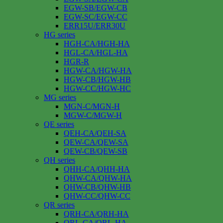
EGW-SB/EGW-CB
EGW-SC/EGW-CC
ERR15U/ERR30U
HG series
HGH-CA/HGH-HA
HGL-CA/HGL-HA
HGR-R
HGW-CA/HGW-HA
HGW-CB/HGW-HB
HGW-CC/HGW-HC
MG series
MGN-C/MGN-H
MGW-C/MGW-H
QE series
QEH-CA/QEH-SA
QEW-CA/QEW-SA
QEW-CB/QEW-SB
QH series
QHH-CA/QHH-HA
QHW-CA/QHW-HA
QHW-CB/QHW-HB
QHW-CC/QHW-CC
QR series
QRH-CA/QRH-HA
QRL-CA/QRL-HA