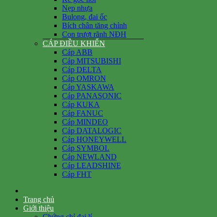
Nẹp nhựa
Bulong, đai ốc
Bích chân tăng chỉnh
Con trượt rãnh NĐH
CÁP ĐIỀU KHIỂN
Cáp ABB
Cáp MITSUBISHI
Cáp DELTA
Cáp OMRON
Cáp YASKAWA
Cáp PANASONIC
Cáp KUKA
Cáp FANUC
Cáp MINDEO
Cáp DATALOGIC
Cáp HONEYWELL
Cáp SYMBOL
Cáp NEWLAND
Cáp LEADSHINE
Cáp FHT
Trang chủ
Giới thiệu
Chứng chỉ đại lí