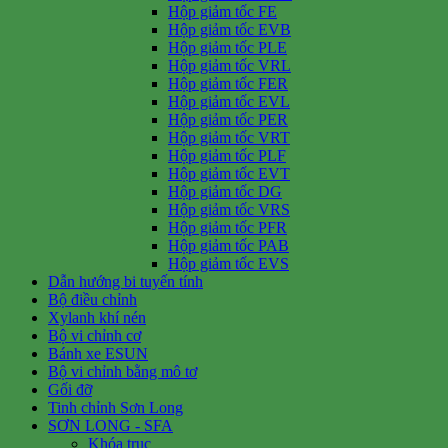
Hộp giảm tốc FE
Hộp giảm tốc EVB
Hộp giảm tốc PLE
Hộp giảm tốc VRL
Hộp giảm tốc FER
Hộp giảm tốc EVL
Hộp giảm tốc PER
Hộp giảm tốc VRT
Hộp giảm tốc PLF
Hộp giảm tốc EVT
Hộp giảm tốc DG
Hộp giảm tốc VRS
Hộp giảm tốc PFR
Hộp giảm tốc PAB
Hộp giảm tốc EVS
Dẫn hướng bi tuyến tính
Bộ điều chỉnh
Xylanh khí nén
Bộ vi chỉnh cơ
Bánh xe ESUN
Bộ vi chỉnh bằng mô tơ
Gối đỡ
Tinh chỉnh Sơn Long
SƠN LONG - SFA
Khóa trục