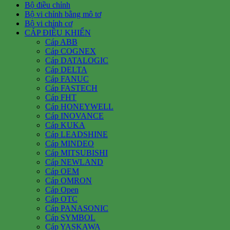
Bộ điều chỉnh
Bộ vi chỉnh bằng mô tơ
Bộ vi chỉnh cơ
CÁP ĐIỀU KHIỂN
Cáp ABB
Cáp COGNEX
Cáp DATALOGIC
Cáp DELTA
Cáp FANUC
Cáp FASTECH
Cáp FHT
Cáp HONEYWELL
Cáp INOVANCE
Cáp KUKA
Cáp LEADSHINE
Cáp MINDEO
Cáp MITSUBISHI
Cáp NEWLAND
Cáp OEM
Cáp OMRON
Cáp Open
Cáp OTC
Cáp PANASONIC
Cáp SYMBOL
Cáp YASKAWA