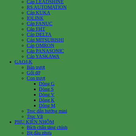
Cáp LEADSHINE
RS AUTOMATION
Cáp KUKA
IOLINK
Cáp FANUC
Cáp FHT
Cáp DELTA
Cáp MITSUBISHI
Cáp OMRON
Cáp PANASONIC
Cáp YASKAWA
GAOJ-K
Bàn trượt
Gối đỡ
Con trượt
Dòng G
Dòng S
Dòng V
Dòng K
Dòng M
Trục dẫn hướng mini
Trục Vít
PHỤ KIỆN NHÔM
Bích chân tăng chỉnh
Bịt đầu nhựa