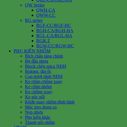
QW Series
QWH-CA
QWW-CC
RG series
RGF-CC/RGF-HC
RGH-CA/RGH-HA
RGL-CA/RGL-HA
RGR-T
RGW-CC/RGW-HC
PHỤ KIỆN NHÔM
Bích chân tăng chỉnh
Bịt đầu nhựa
Block chèn mica NĐH
Bulong, đai ốc
Con trượt rãnh NĐH
Ke chìm chống xoay
Ke chìm nhôm
Ke chống xoay
Ke góc nổi
Khớp quay nhôm định hình
Móc treo dụng cụ
Nẹp nhựa
Phụ kiện khác
Thanh nối nhôm