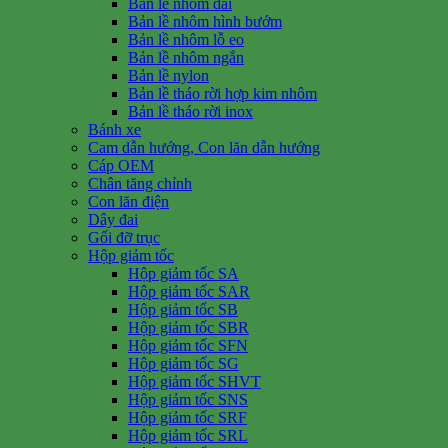
Bản lề nhôm dài
Bản lề nhôm hình bướm
Bản lề nhôm lỗ eo
Bản lề nhôm ngắn
Bản lề nylon
Bản lề tháo rời hợp kim nhôm
Bản lề tháo rời inox
Bánh xe
Cam dẫn hướng, Con lăn dẫn hướng
Cáp OEM
Chân tăng chỉnh
Con lăn điện
Dây đai
Gối đỡ trục
Hộp giảm tốc
Hộp giảm tốc SA
Hộp giảm tốc SAR
Hộp giảm tốc SB
Hộp giảm tốc SBR
Hộp giảm tốc SFN
Hộp giảm tốc SG
Hộp giảm tốc SHVT
Hộp giảm tốc SNS
Hộp giảm tốc SRF
Hộp giảm tốc SRL