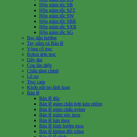
Hộp giảm tốc SB
Hộp giảm tốc SZT
Hộp giảm tốc SW
Hộp giảm tốc SBR
Hộp giảm tốc SXR
Hộp giảm tốc SG
Bạc dẫn hướng
Tay nắm và Bản lề
Vòng cổ trục
Robot đơn trục
Dây đai
Con lăn điện
Chân tăng chỉnh
Lò xo
Trục cam
Khớp nối trụ linh hoạt
Bản lề
Bản lề đúc
Bản lề giảm chấn hợp kim nhôm
Bản lề giảm chấn nylon
Bản lề giảm xóc inox
Bản lề hàn inox
Bản lề hình bướm inox
Bản lề không đối xứng
Bản lề lỗ rãnh