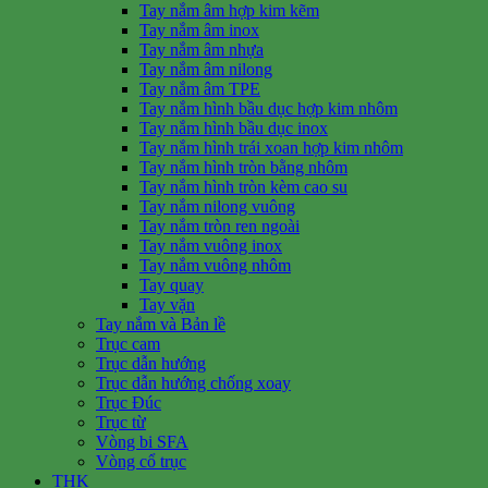
Tay nắm âm hợp kim kẽm
Tay nắm âm inox
Tay nắm âm nhựa
Tay nắm âm nilong
Tay nắm âm TPE
Tay nắm hình bầu dục hợp kim nhôm
Tay nắm hình bầu dục inox
Tay nắm hình trái xoan hợp kim nhôm
Tay nắm hình tròn bằng nhôm
Tay nắm hình tròn kèm cao su
Tay nắm nilong vuông
Tay nắm tròn ren ngoài
Tay nắm vuông inox
Tay nắm vuông nhôm
Tay quay
Tay vặn
Tay nắm và Bản lề
Trục cam
Trục dẫn hướng
Trục dẫn hướng chống xoay
Trục Đúc
Trục từ
Vòng bi SFA
Vòng cổ trục
THK