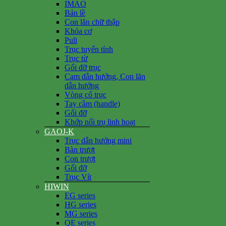
IMAO
Bản lề
Con lăn chữ thập
Khóa cơ
Puli
Trục tuyến tính
Trục từ
Gối đỡ trục
Cam dẫn hướng, Con lăn
dẫn hướng
Vòng cổ trục
Tay cầm (handle)
Gối đỡ
Khớp nối trụ linh hoạt
GAOJ-K
Trục dẫn hướng mini
Bàn trượt
Con trượt
Gối đỡ
Trục Vít
HIWIN
EG series
HG series
MG series
QE series