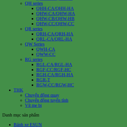
QH series
QHH-CA/QHH-HA
QHW-CA/QHW-HA
QHW-CB/QHW-HB
QHW-CC/QHW-CC
QR series
QRH-CA/QRH-HA
QRL-CA/QRL-HA
QW Series
QWH-CA
QWW-CC
RG series
RGL-CA/RGL-HA
RGF-CC/RGF-HC
RGH-CA/RGH-HA
RGR-T
RGW-CC/RGW-HC
THK
Chuyển động quay
Chuyển động tuyến tính
Vít me bi
Danh mục sản phẩm
Bánh xe ESUN