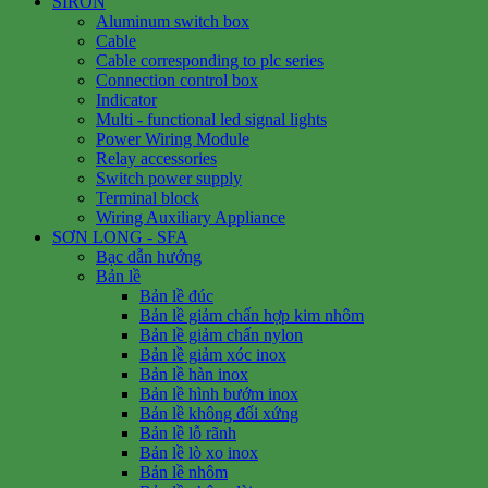
SIRON
Aluminum switch box
Cable
Cable corresponding to plc series
Connection control box
Indicator
Multi - functional led signal lights
Power Wiring Module
Relay accessories
Switch power supply
Terminal block
Wiring Auxiliary Appliance
SƠN LONG - SFA
Bạc dẫn hướng
Bản lề
Bản lề đúc
Bản lề giảm chấn hợp kim nhôm
Bản lề giảm chấn nylon
Bản lề giảm xóc inox
Bản lề hàn inox
Bản lề hình bướm inox
Bản lề không đối xứng
Bản lề lỗ rãnh
Bản lề lò xo inox
Bản lề nhôm