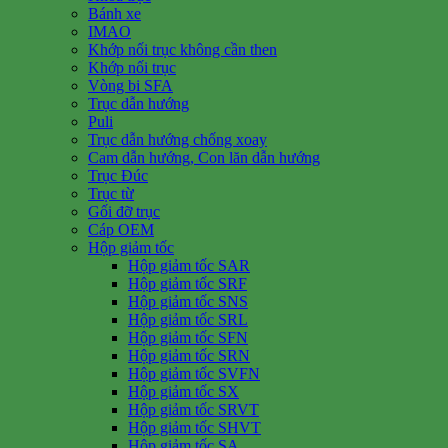
Bánh xe
IMAO
Khớp nối trục không cần then
Khớp nối trục
Vòng bi SFA
Trục dẫn hướng
Puli
Trục dẫn hướng chống xoay
Cam dẫn hướng, Con lăn dẫn hướng
Trục Đúc
Trục từ
Gối đỡ trục
Cáp OEM
Hộp giảm tốc
Hộp giảm tốc SAR
Hộp giảm tốc SRF
Hộp giảm tốc SNS
Hộp giảm tốc SRL
Hộp giảm tốc SFN
Hộp giảm tốc SRN
Hộp giảm tốc SVFN
Hộp giảm tốc SX
Hộp giảm tốc SRVT
Hộp giảm tốc SHVT
Hộp giảm tốc SA