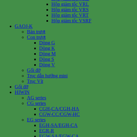
Hộp giảm tốc VRL
Hộp giảm tốc VRS
Hộp giảm tốc VRT
Hộp giảm tốc VSRF
GAOJ-K
Bàn trượt
Con trượt
Dòng G
Dòng K
Dòng M
Dòng S
Dòng V
Gối đỡ
Trục dẫn hướng mini
Trục Vít
Gối đỡ
HIWIN
AG series
CG series
CGH-CA/CGH-HA
CGW-CC/CGW-HC
EG series
EGH-SA/EGH-CA
EGR-R
EGW-SA/EGW-CA