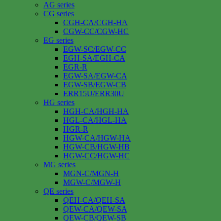
AG series
CG series
CGH-CA/CGH-HA
CGW-CC/CGW-HC
EG series
EGW-SC/EGW-CC
EGH-SA/EGH-CA
EGR-R
EGW-SA/EGW-CA
EGW-SB/EGW-CB
ERR15U/ERR30U
HG series
HGH-CA/HGH-HA
HGL-CA/HGL-HA
HGR-R
HGW-CA/HGW-HA
HGW-CB/HGW-HB
HGW-CC/HGW-HC
MG series
MGN-C/MGN-H
MGW-C/MGW-H
QE series
QEH-CA/QEH-SA
QEW-CA/QEW-SA
QEW-CB/QEW-SB