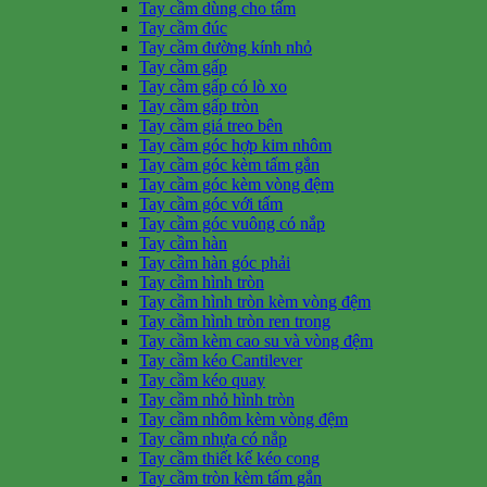
Tay cầm dùng cho tấm
Tay cầm đúc
Tay cầm đường kính nhỏ
Tay cầm gấp
Tay cầm gấp có lò xo
Tay cầm gấp tròn
Tay cầm giá treo bên
Tay cầm góc hợp kim nhôm
Tay cầm góc kèm tấm gắn
Tay cầm góc kèm vòng đệm
Tay cầm góc với tấm
Tay cầm góc vuông có nắp
Tay cầm hàn
Tay cầm hàn góc phải
Tay cầm hình tròn
Tay cầm hình tròn kèm vòng đệm
Tay cầm hình tròn ren trong
Tay cầm kèm cao su và vòng đệm
Tay cầm kéo Cantilever
Tay cầm kéo quay
Tay cầm nhỏ hình tròn
Tay cầm nhôm kèm vòng đệm
Tay cầm nhựa có nắp
Tay cầm thiết kế kéo cong
Tay cầm tròn kèm tấm gắn