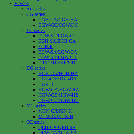
HIWIN
AG series
CG series
CGH-CA/CGH-HA
CGW-CC/CGW-HC
EG series
EGW-SC/EGW-CC
EGH-SA/EGH-CA
EGR-R
EGW-SA/EGW-CA
EGW-SB/EGW-CB
ERR15U/ERR30U
HG series
HGH-CA/HGH-HA
HGL-CA/HGL-HA
HGR-R
HGW-CA/HGW-HA
HGW-CB/HGW-HB
HGW-CC/HGW-HC
MG series
MGN-C/MGN-H
MGW-C/MGW-H
QE series
QEH-CA/QEH-SA
QEW-CA/QEW-SA