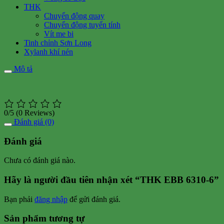
THK
Chuyển động quay
Chuyển động tuyến tính
Vít me bi
Tinh chỉnh Sơn Long
Xylanh khí nén
Mô tả
0/5
(0 Reviews)
Đánh giá (0)
Đánh giá
Chưa có đánh giá nào.
Hãy là người đầu tiên nhận xét “THK EBB 6310-6”
Bạn phải
đăng nhập
để gửi đánh giá.
Sản phẩm tương tự