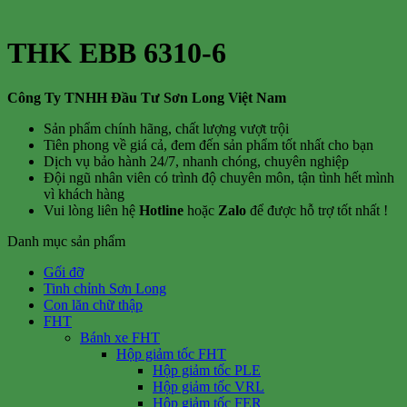
THK EBB 6310-6
Công Ty TNHH Đầu Tư Sơn Long Việt Nam
Sản phẩm chính hãng, chất lượng vượt trội
Tiên phong về giá cả, đem đến sản phẩm tốt nhất cho bạn
Dịch vụ bảo hành 24/7, nhanh chóng, chuyên nghiệp
Đội ngũ nhân viên có trình độ chuyên môn, tận tình hết mình
vì khách hàng
Vui lòng liên hệ
Hotline
hoặc
Zalo
để được hỗ trợ tốt nhất !
Danh mục sản phẩm
Gối đỡ
Tinh chỉnh Sơn Long
Con lăn chữ thập
FHT
Bánh xe FHT
Hộp giảm tốc FHT
Hộp giảm tốc PLE
Hộp giảm tốc VRL
Hộp giảm tốc FER