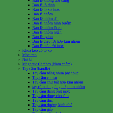
Bản lề không đối xứng
Bản lề lỗ rãnh
Bản lề lò xo inox
Bản lề nhôm
Bản lề nhôm dài
Bản lề nhôm hình bướm
Bản lề nhôm lỗ eo
Bản lề nhôm ngắn
Bản lề nylon
Bản lề tháo rời hợp kim nhôm
Bản lề tháo rời inox
Khóa kéo có lò xo
Móc treo
Nút bi
Magnetic Catches (Nam châm)
Tay cầm (handle)
Tay cầm bằng nhựa phenolic
Tay cầm cao su
Tay cầm chữ bát hợp kim nhôm
tay cầm dạng ống hợp kim nhôm
Tay cầm dạng ống inox
Tay cầm dùng cho tấm
Tay cầm đúc
Tay cầm đường kính nhỏ
Tay cầm gấp