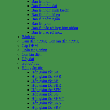
Bản lề nhôm
Bản lề nhôm dài
Bản lề nhôm hình bướm
Bản lề nhôm lỗ eo
Bản lề nhôm ngắn
Bản lề nylon
Bản lề tháo rời hợp kim nhôm
Bản lề tháo rời inox
Bánh xe
Cam dẫn hướng, Con lăn dẫn hướng
Cáp OEM
Chân tăng chỉnh
Con lăn điện
Dây đai
Gối đỡ trục
Hộp giảm tốc
Hộp giảm tốc SA
Hộp giảm tốc SAR
Hộp giảm tốc SB
Hộp giảm tốc SBR
Hộp giảm tốc SFN
Hộp giảm tốc SG
Hộp giảm tốc SHVT
Hộp giảm tốc SNS
Hộp giảm tốc SRF