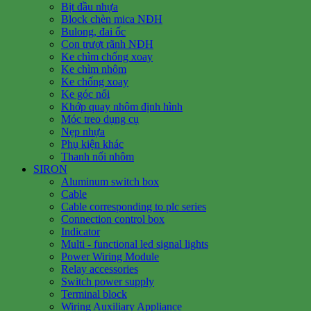
Bịt đầu nhựa
Block chèn mica NĐH
Bulong, đai ốc
Con trượt rãnh NĐH
Ke chìm chống xoay
Ke chìm nhôm
Ke chống xoay
Ke góc nổi
Khớp quay nhôm định hình
Móc treo dụng cụ
Nẹp nhựa
Phụ kiện khác
Thanh nối nhôm
SIRON
Aluminum switch box
Cable
Cable corresponding to plc series
Connection control box
Indicator
Multi - functional led signal lights
Power Wiring Module
Relay accessories
Switch power supply
Terminal block
Wiring Auxiliary Appliance