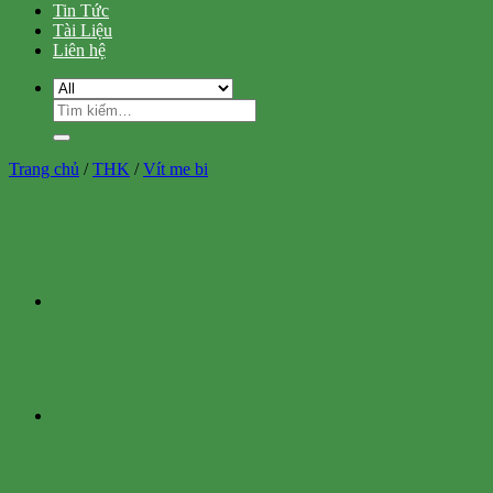
Tin Tức
Tài Liệu
Liên hệ
Tìm
kiếm:
Trang chủ
/
THK
/
Vít me bi