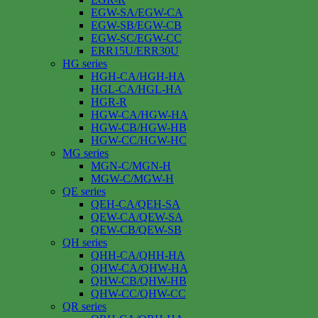
EGW-SA/EGW-CA
EGW-SB/EGW-CB
EGW-SC/EGW-CC
ERR15U/ERR30U
HG series
HGH-CA/HGH-HA
HGL-CA/HGL-HA
HGR-R
HGW-CA/HGW-HA
HGW-CB/HGW-HB
HGW-CC/HGW-HC
MG series
MGN-C/MGN-H
MGW-C/MGW-H
QE series
QEH-CA/QEH-SA
QEW-CA/QEW-SA
QEW-CB/QEW-SB
QH series
QHH-CA/QHH-HA
QHW-CA/QHW-HA
QHW-CB/QHW-HB
QHW-CC/QHW-CC
QR series