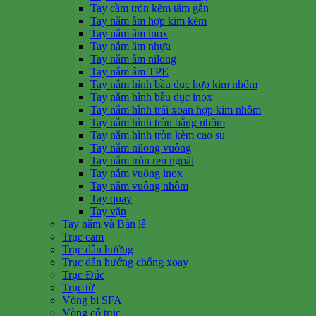
Tay cầm tròn kèm tấm gắn
Tay nắm âm hợp kim kẽm
Tay nắm âm inox
Tay nắm âm nhựa
Tay nắm âm nilong
Tay nắm âm TPE
Tay nắm hình bầu dục hợp kim nhôm
Tay nắm hình bầu dục inox
Tay nắm hình trái xoan hợp kim nhôm
Tay nắm hình tròn bằng nhôm
Tay nắm hình tròn kèm cao su
Tay nắm nilong vuông
Tay nắm tròn ren ngoài
Tay nắm vuông inox
Tay nắm vuông nhôm
Tay quay
Tay vặn
Tay nắm và Bản lề
Trục cam
Trục dẫn hướng
Trục dẫn hướng chống xoay
Trục Đúc
Trục từ
Vòng bi SFA
Vòng cổ trục