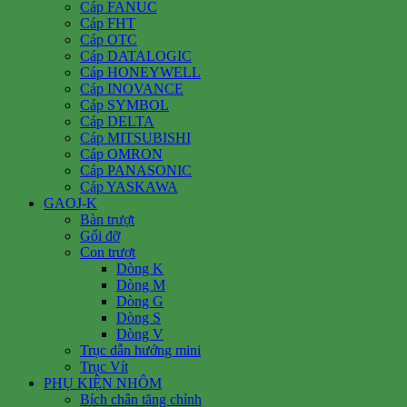
Cáp FANUC
Cáp FHT
Cáp OTC
Cáp DATALOGIC
Cáp HONEYWELL
Cáp INOVANCE
Cáp SYMBOL
Cáp DELTA
Cáp MITSUBISHI
Cáp OMRON
Cáp PANASONIC
Cáp YASKAWA
GAOJ-K
Bàn trượt
Gối đỡ
Con trượt
Dòng K
Dòng M
Dòng G
Dòng S
Dòng V
Trục dẫn hướng mini
Trục Vít
PHỤ KIỆN NHÔM
Bích chân tăng chỉnh