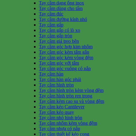
Tay cầm dạng ống inox
Tay cầm dùng cho tấm
Tay cầm đúc
Tay cầm đường kính nhỏ
Tay cầm gấp
Tay cầm gấp có lò xo
Tay cầm gấp tròn
Tay cầm giá treo bên
Tay cầm góc hợp kim nhôm
Tay cầm góc kèm tấm gắn
Tay cầm góc kèm vòng đệm
Tay cầm góc với tấm
Tay cầm góc vuông có nắp
Tay cầm hàn
Tay cầm hàn góc phải
Tay cầm hình tròn
Tay cầm hình tròn kèm vòng đệm
Tay cầm hình tròn ren trong
Tay cầm kèm cao su và vòng đệm
Tay cầm kéo Cantilever
Tay cầm kéo quay
Tay cầm nhỏ hình tròn
Tay cầm nhôm kèm vòng đệm
Tay cầm nhựa có nắp
Tay cầm thiết kế kéo cong