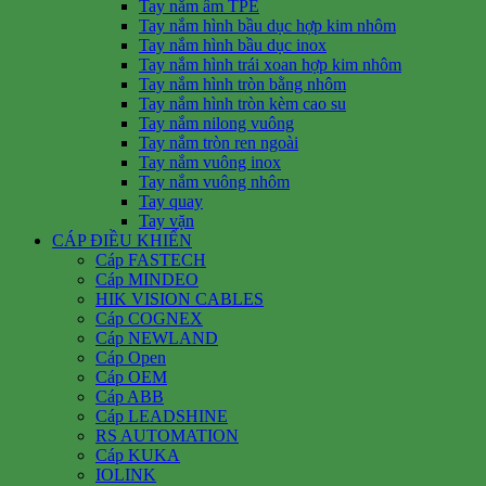
Tay nắm âm TPE
Tay nắm hình bầu dục hợp kim nhôm
Tay nắm hình bầu dục inox
Tay nắm hình trái xoan hợp kim nhôm
Tay nắm hình tròn bằng nhôm
Tay nắm hình tròn kèm cao su
Tay nắm nilong vuông
Tay nắm tròn ren ngoài
Tay nắm vuông inox
Tay nắm vuông nhôm
Tay quay
Tay vặn
CÁP ĐIỀU KHIỂN
Cáp FASTECH
Cáp MINDEO
HIK VISION CABLES
Cáp COGNEX
Cáp NEWLAND
Cáp Open
Cáp OEM
Cáp ABB
Cáp LEADSHINE
RS AUTOMATION
Cáp KUKA
IOLINK