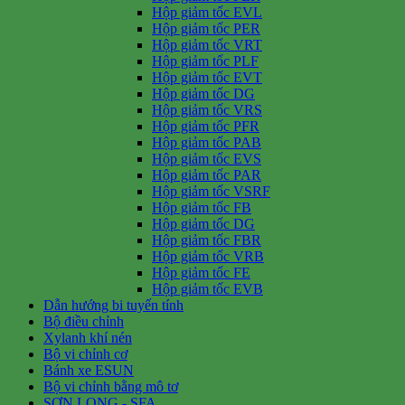
Hộp giảm tốc EVL
Hộp giảm tốc PER
Hộp giảm tốc VRT
Hộp giảm tốc PLF
Hộp giảm tốc EVT
Hộp giảm tốc DG
Hộp giảm tốc VRS
Hộp giảm tốc PFR
Hộp giảm tốc PAB
Hộp giảm tốc EVS
Hộp giảm tốc PAR
Hộp giảm tốc VSRF
Hộp giảm tốc FB
Hộp giảm tốc DG
Hộp giảm tốc FBR
Hộp giảm tốc VRB
Hộp giảm tốc FE
Hộp giảm tốc EVB
Dẫn hướng bi tuyến tính
Bộ điều chỉnh
Xylanh khí nén
Bộ vi chỉnh cơ
Bánh xe ESUN
Bộ vi chỉnh bằng mô tơ
SƠN LONG - SFA