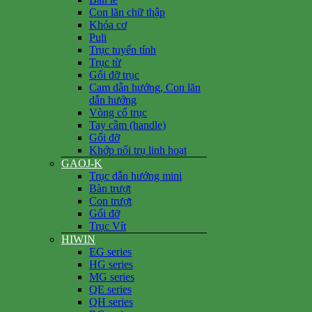
Con lăn chữ thập
Khóa cơ
Puli
Trục tuyến tính
Trục từ
Gối đỡ trục
Cam dẫn hướng, Con lăn
dẫn hướng
Vòng cổ trục
Tay cầm (handle)
Gối đỡ
Khớp nối trụ linh hoạt
GAOJ-K
Trục dẫn hướng mini
Bàn trượt
Con trượt
Gối đỡ
Trục Vít
HIWIN
EG series
HG series
MG series
QE series
QH series