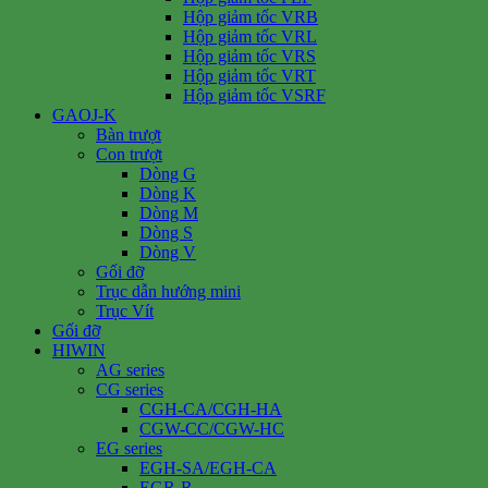
Hộp giảm tốc VRB
Hộp giảm tốc VRL
Hộp giảm tốc VRS
Hộp giảm tốc VRT
Hộp giảm tốc VSRF
GAOJ-K
Bàn trượt
Con trượt
Dòng G
Dòng K
Dòng M
Dòng S
Dòng V
Gối đỡ
Trục dẫn hướng mini
Trục Vít
Gối đỡ
HIWIN
AG series
CG series
CGH-CA/CGH-HA
CGW-CC/CGW-HC
EG series
EGH-SA/EGH-CA
EGR-R