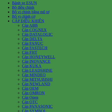
Bánh xe ESUN
Bộ điều chỉnh
Bộ vi chỉnh bằng mô tơ
Bộ vi chỉnh cơ
CÁP ĐIỀU KHIỂN
Cáp ABB
Cáp COGNEX
Cáp DATALOGIC
Cáp DELTA
Cáp FANUC
Cáp FASTECH
Cáp FHT
Cáp HONEYWELL
Cáp INOVANCE
Cáp KUKA
Cáp LEADSHINE
Cáp MINDEO
Cáp MITSUBISHI
Cáp NEWLAND
Cáp OEM
Cáp OMRON
Cáp Open
Cáp OTC
Cáp PANASONIC
Cáp SYMBOL