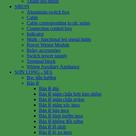
Thanh nối nhôm
SIRON
Aluminum switch box
Cable
Cable corresponding to plc series
Connection control box
Indicator
Multi - functional led signal lights
Power Wiring Module
Relay accessories
Switch power supply
Terminal block
Wiring Auxiliary Appliance
SƠN LONG - SFA
Bạc dẫn hướng
Bản lề
Bản lề đúc
Bản lề giảm chấn hợp kim nhôm
Bản lề giảm chấn nylon
Bản lề giảm xóc inox
Bản lề hàn inox
Bản lề hình bướm inox
Bản lề không đối xứng
Bản lề lỗ rãnh
Bản lề lò xo inox