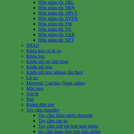
Hộp giảm tốc SRL
Hộp giảm tốc SRN
Hộp giảm tốc SRVT
Hộp giảm tốc SVFN
Hộp giảm tốc SW
Hộp giảm tốc SX
Hộp giảm tốc SXR
Hộp giảm tốc SZT
IMAO
Khóa kéo có lò xo
Khóa trục
Khớp nối trụ linh hoạt
Khớp nối trục
Khớp nối trục không cần then
Lò xo
Magnetic Catches (Nam châm)
Móc treo
Nút bi
Puli
Robot đơn trục
Tay cầm (handle)
Tay cầm bằng nhựa phenolic
Tay cầm cao su
Tay cầm chữ bát hợp kim nhôm
tay cầm dạng ống hợp kim nhôm