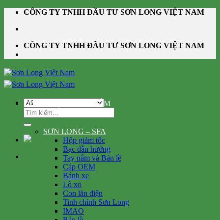
Skip
CÔNG TY TNHH ĐẦU TƯ SƠN LONG VIỆT NAM
to
content
CÔNG TY TNHH ĐẦU TƯ SƠN LONG VIỆT NAM
DANH MỤC SẢN PHẨM
Tìm
kiếm:
SƠN LONG – SFA
Hộp giảm tốc
Bạc dẫn hướng
Tay nắm và Bản lề
Cáp OEM
Bánh xe
Lò xo
Con lăn điện
Tinh chỉnh Sơn Long
IMAO
Bản lề