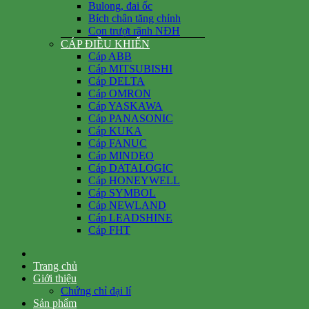
Bulong, đai ốc
Bích chân tăng chỉnh
Con trượt rãnh NĐH
CÁP ĐIỀU KHIỂN
Cáp ABB
Cáp MITSUBISHI
Cáp DELTA
Cáp OMRON
Cáp YASKAWA
Cáp PANASONIC
Cáp KUKA
Cáp FANUC
Cáp MINDEO
Cáp DATALOGIC
Cáp HONEYWELL
Cáp SYMBOL
Cáp NEWLAND
Cáp LEADSHINE
Cáp FHT
Trang chủ
Giới thiệu
Chứng chỉ đại lí
Sản phẩm