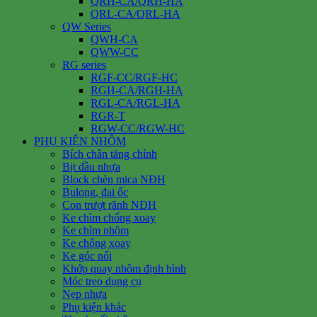
QRH-CA/QRH-HA
QRL-CA/QRL-HA
QW Series
QWH-CA
QWW-CC
RG series
RGF-CC/RGF-HC
RGH-CA/RGH-HA
RGL-CA/RGL-HA
RGR-T
RGW-CC/RGW-HC
PHỤ KIỆN NHÔM
Bích chân tăng chỉnh
Bịt đầu nhựa
Block chèn mica NĐH
Bulong, đai ốc
Con trượt rãnh NĐH
Ke chìm chống xoay
Ke chìm nhôm
Ke chống xoay
Ke góc nổi
Khớp quay nhôm định hình
Móc treo dụng cụ
Nẹp nhựa
Phụ kiện khác