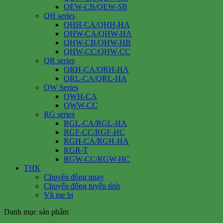
QEW-CB/QEW-SB
QH series
QHH-CA/QHH-HA
QHW-CA/QHW-HA
QHW-CB/QHW-HB
QHW-CC/QHW-CC
QR series
QRH-CA/QRH-HA
QRL-CA/QRL-HA
QW Series
QWH-CA
QWW-CC
RG series
RGL-CA/RGL-HA
RGF-CC/RGF-HC
RGH-CA/RGH-HA
RGR-T
RGW-CC/RGW-HC
THK
Chuyển động quay
Chuyển động tuyến tính
Vít me bi
Danh mục sản phẩm