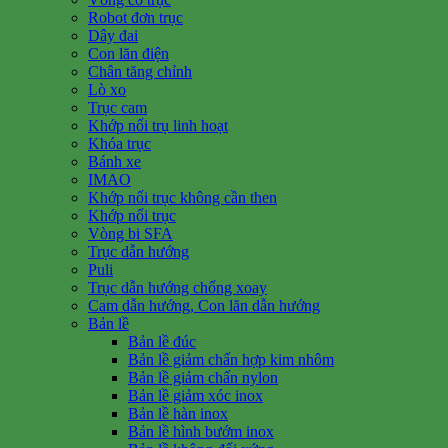
Robot đơn trục
Dây đai
Con lăn điện
Chân tăng chỉnh
Lò xo
Trục cam
Khớp nối trụ linh hoạt
Khóa trục
Bánh xe
IMAO
Khớp nối trục không cần then
Khớp nối trục
Vòng bi SFA
Trục dẫn hướng
Puli
Trục dẫn hướng chống xoay
Cam dẫn hướng, Con lăn dẫn hướng
Bản lề
Bản lề đúc
Bản lề giảm chấn hợp kim nhôm
Bản lề giảm chấn nylon
Bản lề giảm xóc inox
Bản lề hàn inox
Bản lề hình bướm inox