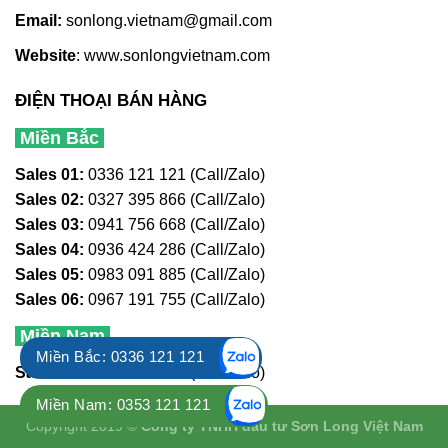
Email:
sonlong.vietnam@gmail.com
Website
:
www.sonlongvietnam.com
ĐIỆN THOẠI BÁN HÀNG
Miền Bắc
Sales 01:
0336 121 121 (Call/Zalo)
Sales 02:
0327 395 866 (Call/Zalo)
Sales 03:
0941 756 668 (Call/Zalo)
Sales 04:
0936 424 286 (Call/Zalo)
Sales 05:
0983 091 885 (Call/Zalo)
Sales 06:
0967 191 755 (Call/Zalo)
Miền Nam
Miền Bắc: 0336 121 121
Sales 01:
0353 121 121 (Call/Zalo)
Miền Nam: 0353 121 121
Copyright 2019 ©
Công ty TNHH đầu tư Sơn Long Việt Nam