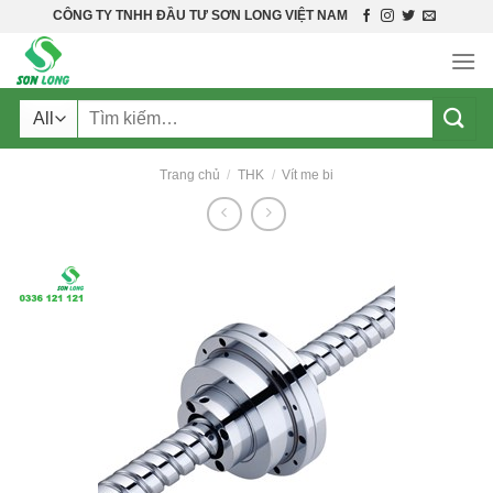
Skip
CÔNG TY TNHH ĐẦU TƯ SƠN LONG VIỆT NAM
to
content
Tìm
kiếm:
Trang chủ
/
THK
/
Vít me bi