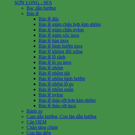
SƠN LONG - SFA
Bạc dẫn hướng
Bản lề
Bản lề đúc
Bản lề giảm chấn hợp kim nhôm
Bản lề giảm chấn nylon
Bản lề giảm xóc inox
Bản lề hàn inox
Bản lề hình bướm inox
Bản lề không đối xứng
Bản lề lỗ rãnh
Bản lề lò xo inox
Bản lề nhôm
Bản lề nhôm dài
Bản lề nhôm hình bướm
Bản lề nhôm lỗ eo
Bản lề nhôm ngắn
Bản lề nylon
Bản lề tháo rời hợp kim nhôm
Bản lề tháo rời inox
Bánh xe
Cam dẫn hướng, Con lăn dẫn hướng
Cáp OEM
Chân tăng chỉnh
Con lăn điện