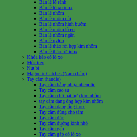
Bản lề lỗ rãnh
Bản lề lò xo inox
Bản lề nhôm
Bản lề nhôm dài
Bản lề nhôm hình bướm
Bản lề nhôm lỗ eo
Bản lề nhôm ngắn
Bản lề nylon
Bản lề tháo rời hợp kim nhôm
Bản lề tháo rời inox
Khóa kéo có lò xo
Móc treo
Nút bi
Magnetic Catches (Nam châm)
Tay cầm (handle)
Tay cầm bằng nhựa phenolic
Tay cầm cao su
Tay cầm chữ bát hợp kim nhôm
tay cầm dạng ống hợp kim nhôm
Tay cầm dạng ống inox
Tay cầm dùng cho tấm
Tay cầm đúc
Tay cầm đường kính nhỏ
Tay cầm gấp
Tay cầm gấp có lò xo