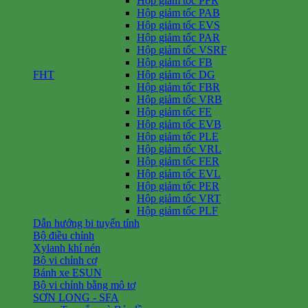
Hộp giảm tốc PFR
Hộp giảm tốc PAB
Hộp giảm tốc EVS
Hộp giảm tốc PAR
Hộp giảm tốc VSRF
Hộp giảm tốc FB
FHT
Hộp giảm tốc DG
Hộp giảm tốc FBR
Hộp giảm tốc VRB
Hộp giảm tốc FE
Hộp giảm tốc EVB
Hộp giảm tốc PLE
Hộp giảm tốc VRL
Hộp giảm tốc FER
Hộp giảm tốc EVL
Hộp giảm tốc PER
Hộp giảm tốc VRT
Hộp giảm tốc PLF
Dẫn hướng bi tuyến tính
Bộ điều chỉnh
Xylanh khí nén
Bộ vi chỉnh cơ
Bánh xe ESUN
Bộ vi chỉnh bằng mô tơ
SƠN LONG - SFA