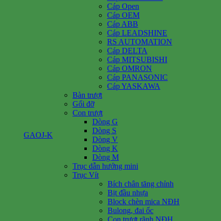
Cáp Open
Cáp OEM
Cáp ABB
Cáp LEADSHINE
RS AUTOMATION
Cáp DELTA
Cáp MITSUBISHI
Cáp OMRON
Cáp PANASONIC
Cáp YASKAWA
Bàn trượt
Gối đỡ
Con trượt
Dòng G
Dòng S
GAOJ-K
Dòng V
Dòng K
Dòng M
Trục dẫn hướng mini
Trục Vít
Bích chân tăng chỉnh
Bịt đầu nhựa
Block chèn mica NĐH
Bulong, đai ốc
Con trượt rãnh NĐH