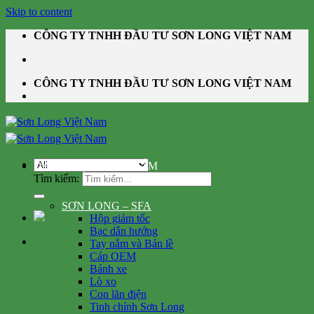
Skip to content
CÔNG TY TNHH ĐẦU TƯ SƠN LONG VIỆT NAM
CÔNG TY TNHH ĐẦU TƯ SƠN LONG VIỆT NAM
DANH MỤC SẢN PHẨM
Tìm kiếm:
SƠN LONG – SFA
Hộp giảm tốc
Bạc dẫn hướng
Tay nắm và Bản lề
Cáp OEM
Bánh xe
Lò xo
Con lăn điện
Tinh chỉnh Sơn Long