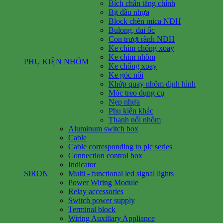
Bích chân tăng chỉnh
Bịt đầu nhựa
Block chèn mica NĐH
Bulong, đai ốc
Con trượt rãnh NĐH
Ke chìm chống xoay
Ke chìm nhôm
PHỤ KIỆN NHÔM
Ke chống xoay
Ke góc nổi
Khớp quay nhôm định hình
Móc treo dụng cụ
Nẹp nhựa
Phụ kiện khác
Thanh nối nhôm
Aluminum switch box
Cable
Cable corresponding to plc series
Connection control box
Indicator
SIRON
Multi - functional led signal lights
Power Wiring Module
Relay accessories
Switch power supply
Terminal block
Wiring Auxiliary Appliance