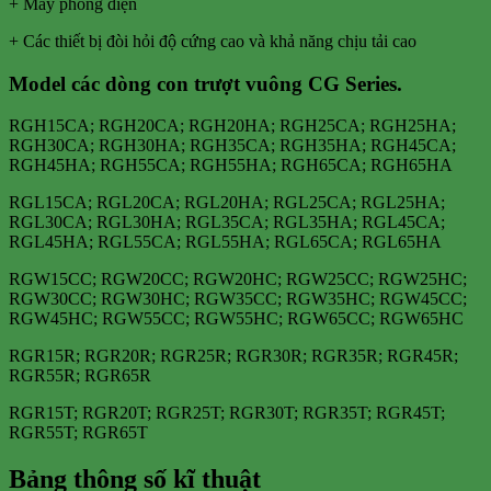
+ Máy phóng điện
+ Các thiết bị đòi hỏi độ cứng cao và khả năng chịu tải cao
Model các dòng con trượt vuông CG Series.
RGH15CA; RGH20CA; RGH20HA; RGH25CA; RGH25HA;
RGH30CA; RGH30HA; RGH35CA; RGH35HA; RGH45CA;
RGH45HA; RGH55CA; RGH55HA; RGH65CA; RGH65HA
RGL15CA; RGL20CA; RGL20HA; RGL25CA; RGL25HA;
RGL30CA; RGL30HA; RGL35CA; RGL35HA; RGL45CA;
RGL45HA; RGL55CA; RGL55HA; RGL65CA; RGL65HA
RGW15CC; RGW20CC; RGW20HC; RGW25CC; RGW25HC;
RGW30CC; RGW30HC; RGW35CC; RGW35HC; RGW45CC;
RGW45HC; RGW55CC; RGW55HC; RGW65CC; RGW65HC
RGR15R; RGR20R; RGR25R; RGR30R; RGR35R; RGR45R;
RGR55R; RGR65R
RGR15T; RGR20T; RGR25T; RGR30T; RGR35T; RGR45T;
RGR55T; RGR65T
Bảng thông số kĩ thuật