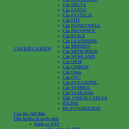
Cáp DELTA
Cáp FANUC
Cáp FASTECH
Cáp FHT
Cáp HONEYWELL
Cáp INOVANCE
Cáp KUKA
Cáp LEADSHINE
Cáp MINDEO
CÁP ĐIỀU KHIỂN
Cáp MITSUBISHI
Cáp NEWLAND
Cáp OEM
Cáp OMRON
Cáp Open
Cáp OTC
Cáp PANASONIC
Cáp SYMBOL
Cáp YASKAWA
HIK VISION CABLES
IOLINK
RS AUTOMATION
Con lăn chữ thập
Dẫn hướng bi tuyến tính
Bánh xe FHT