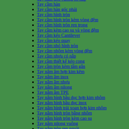
Tay cầm hàn
Tay cầm hàn góc phải
Tay cầm hình tròn
Tay cầm hình tròn kèm vòng đệm
Tay cầm hình tròn ren trong
Tay cầm kèm cao su và vòng đệm
Tay cầm kéo Cantilever
Tay cầm kéo quay
Tay cầm nhỏ hình tròn
Tay cầm nhôm kèm vòng đệm
Tay cầm nhựa có nắp
Tay cầm thiết kế kéo cong
Tay cầm tròn kèm tấm gắn
Tay nắm âm hợp kim kẽm
Tay nắm âm inox
Tay nắm âm nhựa
Tay nắm âm nilong
Tay nắm âm TPE
Tay nắm hình bầu dục hợp kim nhôm
Tay nắm hình bầu dục inox
Tay nắm hình trái xoan hợp kim nhôm
Tay nắm hình tròn bằng nhôm
Tay nắm hình tròn kèm cao su
Tay nắm nilong vuông
Tay nắm tròn ren ngoài