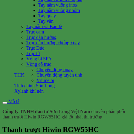
Tay nắm vuông inox
Tay nắm vuông nhôm
Tay quay
Tay vặn
Tay nắm và Bản lề
Trục cam
Trục dẫn hướng
Trục dẫn hướng chống xoay
Trục Đúc
Trục từ
Vòng bi SFA
Vòng cổ trục
Chuyển động quay
THK
Chuyển động tuyến tính
Vít me bi
Tinh chỉnh Sơn Long
Xylanh khí nén
Mô tả
Công ty TNHH đầu tư Sơn Long Việt Nam
chuyên phân phối
thanh trượt Hiwin RGW55HC giá tốt nhất thị trường.
Thanh trượt Hiwin RGW55HC