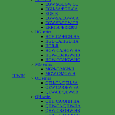
EGW-SC/EGW-CC
EGH-SA/EGH-CA
EGR-R
EGW-SA/EGW-CA
EGW-SB/EGW-CB
ERR15U/ERR30U
HG series
HGH-CA/HGH-HA
HGL-CA/HGL-HA
HGR-R
HGW-CA/HGW-HA
HGW-CB/HGW-HB
HGW-CC/HGW-HC
MG series
MGN-C/MGN-H
MGW-C/MGW-H
HIWIN
QE series
QEH-CA/QEH-SA
QEW-CA/QEW-SA
QEW-CB/QEW-SB
QH series
QHH-CA/QHH-HA
QHW-CA/QHW-HA
QHW-CB/QHW-HB