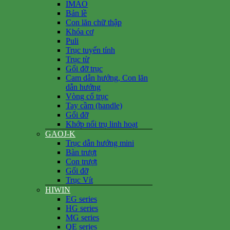
IMAO
Bản lề
Con lăn chữ thập
Khóa cơ
Puli
Trục tuyến tính
Trục từ
Gối đỡ trục
Cam dẫn hướng, Con lăn
dẫn hướng
Vòng cổ trục
Tay cầm (handle)
Gối đỡ
Khớp nối trụ linh hoạt
GAOJ-K
Trục dẫn hướng mini
Bàn trượt
Con trượt
Gối đỡ
Trục Vít
HIWIN
EG series
HG series
MG series
QE series