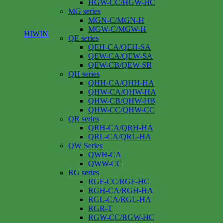
HGW-CC/HGW-HC
MG series
MGN-C/MGN-H
MGW-C/MGW-H
HIWIN
QE series
QEH-CA/QEH-SA
QEW-CA/QEW-SA
QEW-CB/QEW-SB
QH series
QHH-CA/QHH-HA
QHW-CA/QHW-HA
QHW-CB/QHW-HB
QHW-CC/QHW-CC
QR series
QRH-CA/QRH-HA
QRL-CA/QRL-HA
QW Series
QWH-CA
QWW-CC
RG series
RGF-CC/RGF-HC
RGH-CA/RGH-HA
RGL-CA/RGL-HA
RGR-T
RGW-CC/RGW-HC