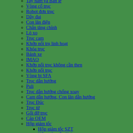
Tay nắm và Bản lề
Vòng cổ trục
Robot đơn trục
Dây đai
Con lăn điện
Chân tăng chỉnh
Lò xo
Trục cam
Khớp nối trụ linh hoạt
Khóa trục
Bánh xe
IMAO
Khớp nối trục không cần then
Khớp nối trục
Vòng bi SFA
Trục dẫn hướng
Puli
Trục dẫn hướng chống xoay
Cam dẫn hướng, Con lăn dẫn hướng
Trục Đúc
Trục từ
Gối đỡ trục
Cáp OEM
Hộp giảm tốc
Hộp giảm tốc SZT