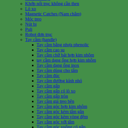
Khớp nối trục không cần then
Lò xo
Magnetic Catches (Nam châm)
Móc treo
Nút bi
Puli
Robot đơn trục
Tay cầm (handle)
Tay cầm bằng nhựa phenolic
Tay cầm cao su
Tay cầm chữ bát hợp kim nhôm
tay cầm dạng ống hợp kim nhôm
Tay cầm dạng ống inox
Tay cầm dùng cho tấm
Tay cầm đúc
Tay cầm đường kính nhỏ
Tay cầm gấp
Tay cầm gấp có lò xo
Tay cầm gấp tròn
Tay cầm giá treo bên
Tay cầm góc hợp kim nhôm
Tay cầm góc kèm tấm gắn
Tay cầm góc kèm vòng đệm
Tay cầm góc với tấm
Tay cầm góc vuông có nắp