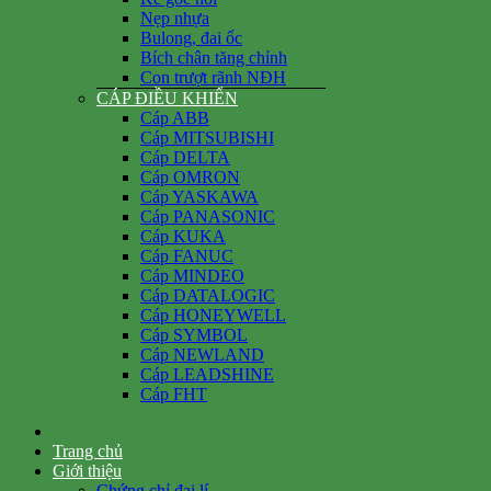
Nẹp nhựa
Bulong, đai ốc
Bích chân tăng chỉnh
Con trượt rãnh NĐH
CÁP ĐIỀU KHIỂN
Cáp ABB
Cáp MITSUBISHI
Cáp DELTA
Cáp OMRON
Cáp YASKAWA
Cáp PANASONIC
Cáp KUKA
Cáp FANUC
Cáp MINDEO
Cáp DATALOGIC
Cáp HONEYWELL
Cáp SYMBOL
Cáp NEWLAND
Cáp LEADSHINE
Cáp FHT
Trang chủ
Giới thiệu
Chứng chỉ đại lí