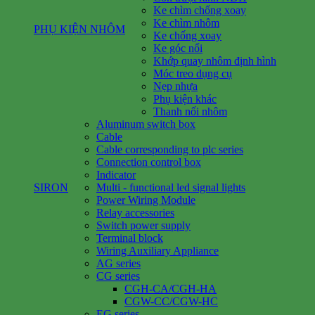
Ke chìm chống xoay
Ke chìm nhôm
PHỤ KIỆN NHÔM
Ke chống xoay
Ke góc nổi
Khớp quay nhôm định hình
Móc treo dụng cụ
Nẹp nhựa
Phụ kiện khác
Thanh nối nhôm
Aluminum switch box
Cable
Cable corresponding to plc series
Connection control box
Indicator
SIRON
Multi - functional led signal lights
Power Wiring Module
Relay accessories
Switch power supply
Terminal block
Wiring Auxiliary Appliance
AG series
CG series
CGH-CA/CGH-HA
CGW-CC/CGW-HC
EG series