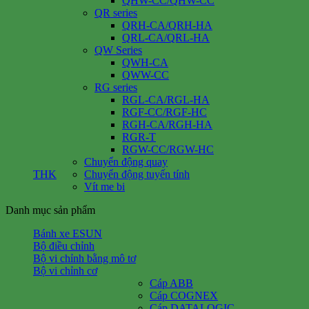
QHW-CC/QHW-CC
QR series
QRH-CA/QRH-HA
QRL-CA/QRL-HA
QW Series
QWH-CA
QWW-CC
RG series
RGL-CA/RGL-HA
RGF-CC/RGF-HC
RGH-CA/RGH-HA
RGR-T
RGW-CC/RGW-HC
Chuyển động quay
THK
Chuyển động tuyến tính
Vít me bi
Danh mục sản phẩm
Bánh xe ESUN
Bộ điều chỉnh
Bộ vi chỉnh bằng mô tơ
Bộ vi chỉnh cơ
Cáp ABB
Cáp COGNEX
Cáp DATALOGIC