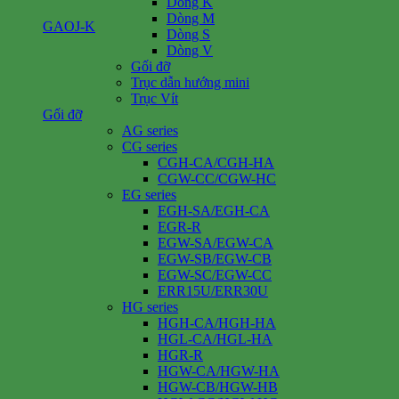
Dòng K
Dòng M
GAOJ-K
Dòng S
Dòng V
Gối đỡ
Trục dẫn hướng mini
Trục Vít
Gối đỡ
AG series
CG series
CGH-CA/CGH-HA
CGW-CC/CGW-HC
EG series
EGH-SA/EGH-CA
EGR-R
EGW-SA/EGW-CA
EGW-SB/EGW-CB
EGW-SC/EGW-CC
ERR15U/ERR30U
HG series
HGH-CA/HGH-HA
HGL-CA/HGL-HA
HGR-R
HGW-CA/HGW-HA
HGW-CB/HGW-HB