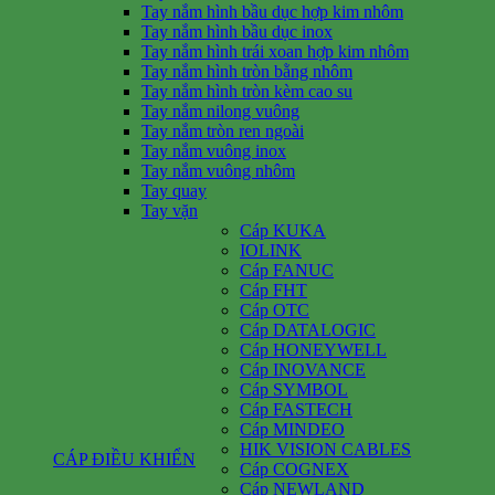
Tay nắm hình bầu dục hợp kim nhôm
Tay nắm hình bầu dục inox
Tay nắm hình trái xoan hợp kim nhôm
Tay nắm hình tròn bằng nhôm
Tay nắm hình tròn kèm cao su
Tay nắm nilong vuông
Tay nắm tròn ren ngoài
Tay nắm vuông inox
Tay nắm vuông nhôm
Tay quay
Tay vặn
Cáp KUKA
IOLINK
Cáp FANUC
Cáp FHT
Cáp OTC
Cáp DATALOGIC
Cáp HONEYWELL
Cáp INOVANCE
Cáp SYMBOL
Cáp FASTECH
Cáp MINDEO
HIK VISION CABLES
CÁP ĐIỀU KHIỂN
Cáp COGNEX
Cáp NEWLAND