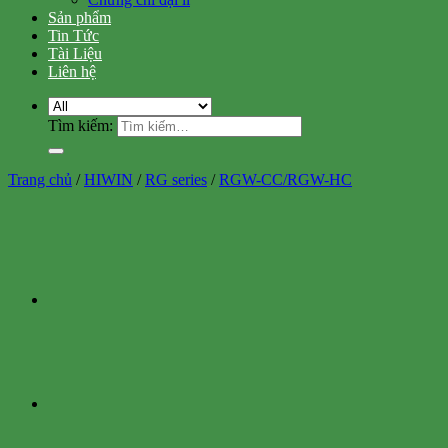
Sản phẩm
Tin Tức
Tài Liệu
Liên hệ
Tìm kiếm:
Trang chủ
/
HIWIN
/
RG series
/
RGW-CC/RGW-HC