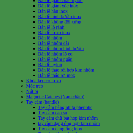
Bản lề giảm chấn nylon
Bản lề giảm xóc inox
Bản lề hàn inox
Bản lề hình bướm inox
Bản lề không đối xứng
Bản lề lỗ rãnh
Bản lề lò xo inox
Bản lề nhôm
Bản lề nhôm dài
Bản lề nhôm hình bướm
Bản lề nhôm lỗ eo
Bản lề nhôm ngắn
Bản lề nylon
Bản lề tháo rời hợp kim nhôm
Bản lề tháo rời inox
Khóa kéo có lò xo
Móc treo
Nút bi
Magnetic Catches (Nam châm)
Tay cầm (handle)
Tay cầm bằng nhựa phenolic
Tay cầm cao su
Tay cầm chữ bát hợp kim nhôm
tay cầm dạng ống hợp kim nhôm
Tay cầm dạng ống inox