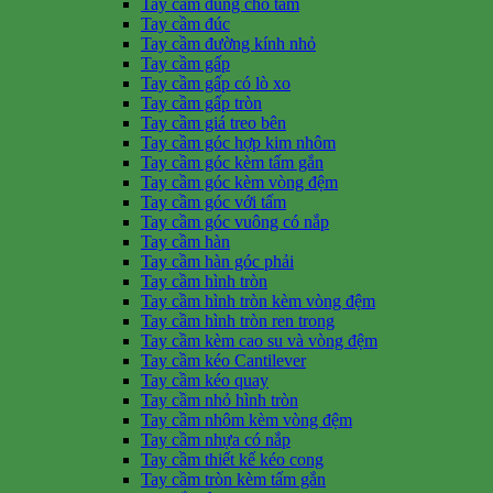
Tay cầm dùng cho tấm
Tay cầm đúc
Tay cầm đường kính nhỏ
Tay cầm gấp
Tay cầm gấp có lò xo
Tay cầm gấp tròn
Tay cầm giá treo bên
Tay cầm góc hợp kim nhôm
Tay cầm góc kèm tấm gắn
Tay cầm góc kèm vòng đệm
Tay cầm góc với tấm
Tay cầm góc vuông có nắp
Tay cầm hàn
Tay cầm hàn góc phải
Tay cầm hình tròn
Tay cầm hình tròn kèm vòng đệm
Tay cầm hình tròn ren trong
Tay cầm kèm cao su và vòng đệm
Tay cầm kéo Cantilever
Tay cầm kéo quay
Tay cầm nhỏ hình tròn
Tay cầm nhôm kèm vòng đệm
Tay cầm nhựa có nắp
Tay cầm thiết kế kéo cong
Tay cầm tròn kèm tấm gắn