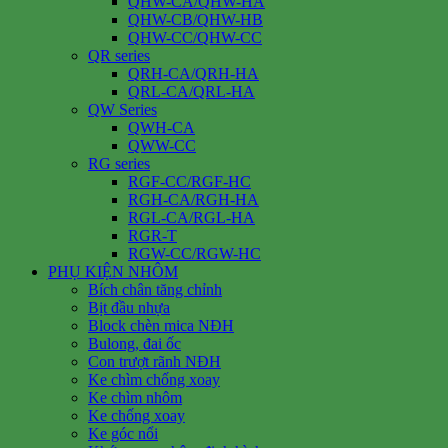
QHW-CA/QHW-HA
QHW-CB/QHW-HB
QHW-CC/QHW-CC
QR series
QRH-CA/QRH-HA
QRL-CA/QRL-HA
QW Series
QWH-CA
QWW-CC
RG series
RGF-CC/RGF-HC
RGH-CA/RGH-HA
RGL-CA/RGL-HA
RGR-T
RGW-CC/RGW-HC
PHỤ KIỆN NHÔM
Bích chân tăng chỉnh
Bịt đầu nhựa
Block chèn mica NĐH
Bulong, đai ốc
Con trượt rãnh NĐH
Ke chìm chống xoay
Ke chìm nhôm
Ke chống xoay
Ke góc nổi