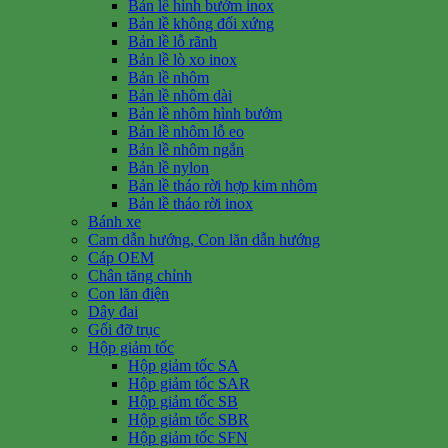
Bản lề hình bướm inox
Bản lề không đối xứng
Bản lề lỗ rãnh
Bản lề lò xo inox
Bản lề nhôm
Bản lề nhôm dài
Bản lề nhôm hình bướm
Bản lề nhôm lỗ eo
Bản lề nhôm ngắn
Bản lề nylon
Bản lề tháo rời hợp kim nhôm
Bản lề tháo rời inox
Bánh xe
Cam dẫn hướng, Con lăn dẫn hướng
Cáp OEM
Chân tăng chỉnh
Con lăn điện
Dây đai
Gối đỡ trục
Hộp giảm tốc
Hộp giảm tốc SA
Hộp giảm tốc SAR
Hộp giảm tốc SB
Hộp giảm tốc SBR
Hộp giảm tốc SFN