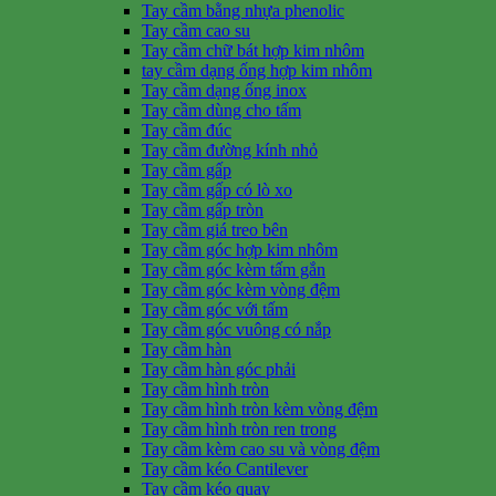
Tay cầm bằng nhựa phenolic
Tay cầm cao su
Tay cầm chữ bát hợp kim nhôm
tay cầm dạng ống hợp kim nhôm
Tay cầm dạng ống inox
Tay cầm dùng cho tấm
Tay cầm đúc
Tay cầm đường kính nhỏ
Tay cầm gấp
Tay cầm gấp có lò xo
Tay cầm gấp tròn
Tay cầm giá treo bên
Tay cầm góc hợp kim nhôm
Tay cầm góc kèm tấm gắn
Tay cầm góc kèm vòng đệm
Tay cầm góc với tấm
Tay cầm góc vuông có nắp
Tay cầm hàn
Tay cầm hàn góc phải
Tay cầm hình tròn
Tay cầm hình tròn kèm vòng đệm
Tay cầm hình tròn ren trong
Tay cầm kèm cao su và vòng đệm
Tay cầm kéo Cantilever
Tay cầm kéo quay