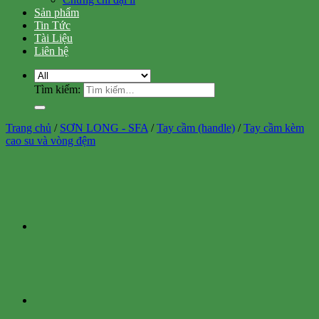
Sản phẩm
Tin Tức
Tài Liệu
Liên hệ
Tìm kiếm:
Trang chủ
/
SƠN LONG - SFA
/
Tay cầm (handle)
/
Tay cầm kèm
cao su và vòng đệm