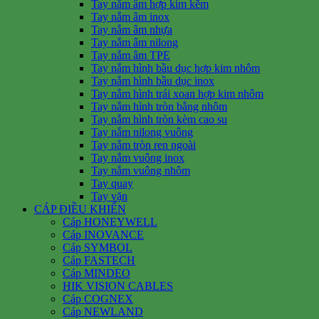
Tay nắm âm hợp kim kẽm
Tay nắm âm inox
Tay nắm âm nhựa
Tay nắm âm nilong
Tay nắm âm TPE
Tay nắm hình bầu dục hợp kim nhôm
Tay nắm hình bầu dục inox
Tay nắm hình trái xoan hợp kim nhôm
Tay nắm hình tròn bằng nhôm
Tay nắm hình tròn kèm cao su
Tay nắm nilong vuông
Tay nắm tròn ren ngoài
Tay nắm vuông inox
Tay nắm vuông nhôm
Tay quay
Tay vặn
CÁP ĐIỀU KHIỂN
Cáp HONEYWELL
Cáp INOVANCE
Cáp SYMBOL
Cáp FASTECH
Cáp MINDEO
HIK VISION CABLES
Cáp COGNEX
Cáp NEWLAND