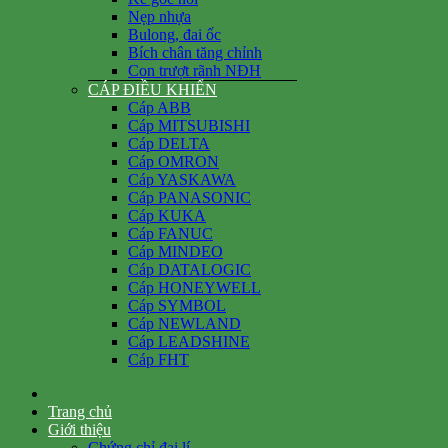
Nẹp nhựa
Bulong, đai ốc
Bích chân tăng chỉnh
Con trượt rãnh NĐH
CÁP ĐIỀU KHIỂN
Cáp ABB
Cáp MITSUBISHI
Cáp DELTA
Cáp OMRON
Cáp YASKAWA
Cáp PANASONIC
Cáp KUKA
Cáp FANUC
Cáp MINDEO
Cáp DATALOGIC
Cáp HONEYWELL
Cáp SYMBOL
Cáp NEWLAND
Cáp LEADSHINE
Cáp FHT
Trang chủ
Giới thiệu
Chứng chỉ đại lí