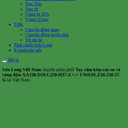
Trục Đúc
Trục từ
Vòng bi SFA
Vòng cổ trục
THK
Chuyển động quay
Chuyển động tuyến tính
Vít me bi
Tinh chỉnh Sơn Long
Xylanh khí nén
Mô tả
Sơn Long Việt Nam
chuyên phân phối
Tay cầm kèm cao su và
vòng đệm XAJ36-D10-L250-H37-A <-> UWANLZ10-250-27-
G
tại Việt Nam.