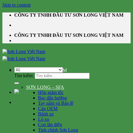
Skip to content
CÔNG TY TNHH ĐẦU TƯ SƠN LONG VIỆT NAM
CÔNG TY TNHH ĐẦU TƯ SƠN LONG VIỆT NAM
DANH MỤC SẢN PHẨM
Tìm kiếm:
SƠN LONG – SFA
Hộp giảm tốc
Bạc dẫn hướng
Tay nắm và Bản lề
Cáp OEM
Bánh xe
Lò xo
Con lăn điện
Tinh chỉnh Sơn Long