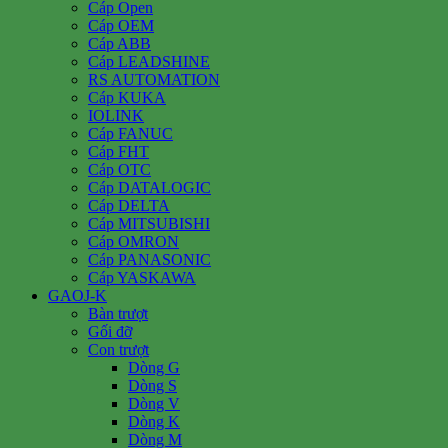
Cáp Open
Cáp OEM
Cáp ABB
Cáp LEADSHINE
RS AUTOMATION
Cáp KUKA
IOLINK
Cáp FANUC
Cáp FHT
Cáp OTC
Cáp DATALOGIC
Cáp DELTA
Cáp MITSUBISHI
Cáp OMRON
Cáp PANASONIC
Cáp YASKAWA
GAOJ-K
Bàn trượt
Gối đỡ
Con trượt
Dòng G
Dòng S
Dòng V
Dòng K
Dòng M