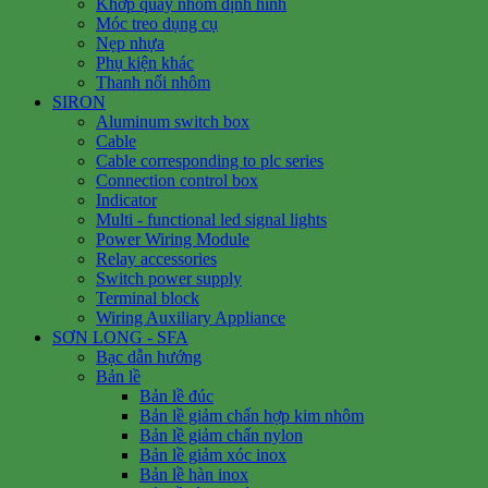
Khớp quay nhôm định hình
Móc treo dụng cụ
Nẹp nhựa
Phụ kiện khác
Thanh nối nhôm
SIRON
Aluminum switch box
Cable
Cable corresponding to plc series
Connection control box
Indicator
Multi - functional led signal lights
Power Wiring Module
Relay accessories
Switch power supply
Terminal block
Wiring Auxiliary Appliance
SƠN LONG - SFA
Bạc dẫn hướng
Bản lề
Bản lề đúc
Bản lề giảm chấn hợp kim nhôm
Bản lề giảm chấn nylon
Bản lề giảm xóc inox
Bản lề hàn inox