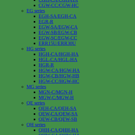
CGW-CC/CGW-HC
EG series
EGH-SA/EGH-CA
EGR-R
EGW-SA/EGW-CA
EGW-SB/EGW-CB
EGW-SC/EGW-CC
ERR15U/ERR30U
HG series
HGH-CA/HGH-HA
HGL-CA/HGL-HA
HGR-R
HGW-CA/HGW-HA
HGW-CB/HGW-HB
HGW-CC/HGW-HC
MG series
MGN-C/MGN-H
MGW-C/MGW-H
QE series
QEH-CA/QEH-SA
QEW-CA/QEW-SA
QEW-CB/QEW-SB
QH series
QHH-CA/QHH-HA