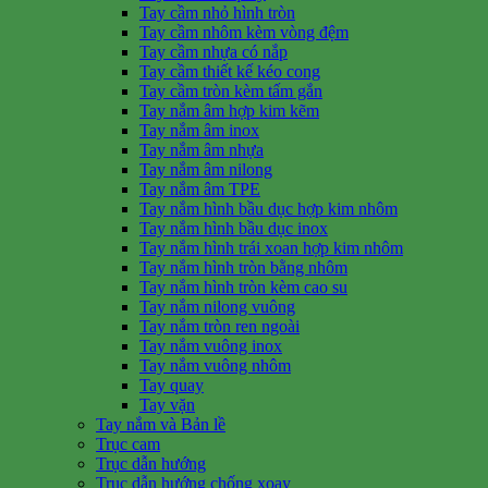
Tay cầm nhỏ hình tròn
Tay cầm nhôm kèm vòng đệm
Tay cầm nhựa có nắp
Tay cầm thiết kế kéo cong
Tay cầm tròn kèm tấm gắn
Tay nắm âm hợp kim kẽm
Tay nắm âm inox
Tay nắm âm nhựa
Tay nắm âm nilong
Tay nắm âm TPE
Tay nắm hình bầu dục hợp kim nhôm
Tay nắm hình bầu dục inox
Tay nắm hình trái xoan hợp kim nhôm
Tay nắm hình tròn bằng nhôm
Tay nắm hình tròn kèm cao su
Tay nắm nilong vuông
Tay nắm tròn ren ngoài
Tay nắm vuông inox
Tay nắm vuông nhôm
Tay quay
Tay vặn
Tay nắm và Bản lề
Trục cam
Trục dẫn hướng
Trục dẫn hướng chống xoay