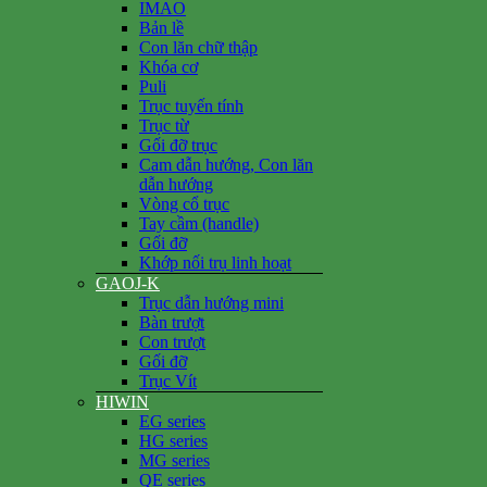
IMAO
Bản lề
Con lăn chữ thập
Khóa cơ
Puli
Trục tuyến tính
Trục từ
Gối đỡ trục
Cam dẫn hướng, Con lăn
dẫn hướng
Vòng cổ trục
Tay cầm (handle)
Gối đỡ
Khớp nối trụ linh hoạt
GAOJ-K
Trục dẫn hướng mini
Bàn trượt
Con trượt
Gối đỡ
Trục Vít
HIWIN
EG series
HG series
MG series
QE series