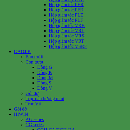
Hộp giảm tốc PER
Hộp giảm tốc PFR
Hộp giảm tốc PLE
Hộp giảm tốc PLF
Hộp giảm tốc VRB
Hộp giảm tốc VRL
Hộp giảm tốc VRS
Hộp giảm tốc VRT
Hộp giảm tốc VSRF
GAOJ-K
Bàn trượt
Con trượt
Dòng G
Dòng K
Dòng M
Dòng S
Dòng V
Gối đỡ
Trục dẫn hướng mini
Trục Vít
Gối đỡ
HIWIN
AG series
CG series
CGH-CA/CGH-HA