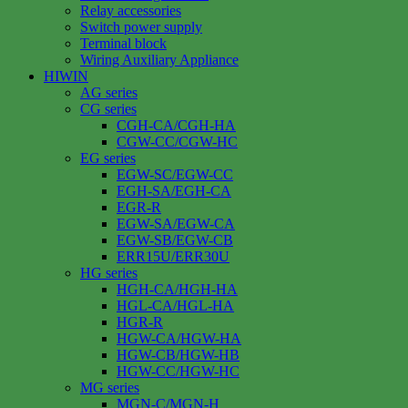
Relay accessories
Switch power supply
Terminal block
Wiring Auxiliary Appliance
HIWIN
AG series
CG series
CGH-CA/CGH-HA
CGW-CC/CGW-HC
EG series
EGW-SC/EGW-CC
EGH-SA/EGH-CA
EGR-R
EGW-SA/EGW-CA
EGW-SB/EGW-CB
ERR15U/ERR30U
HG series
HGH-CA/HGH-HA
HGL-CA/HGL-HA
HGR-R
HGW-CA/HGW-HA
HGW-CB/HGW-HB
HGW-CC/HGW-HC
MG series
MGN-C/MGN-H