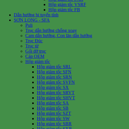
Hộp giảm tốc VSRF
Hộp giảm tốc FB
Dẫn hướng bi tuyến tính
SƠN LONG - SFA
Puli
Trục dẫn hướng chống xoay
Cam dẫn hướng, Con lăn dẫn hướng
Trục Đúc
Trục từ
Gối đỡ trục
Cáp OEM
Hộp giảm tốc
Hộp giảm tốc SRL
Hộp giảm tốc SFN
Hộp giảm tốc SRN
Hộp giảm tốc SVFN
Hộp giảm tốc SX
Hộp giảm tốc SRVT
Hộp giảm tốc SHVT
Hộp giảm tốc SA
Hộp giảm tốc SB
Hộp giảm tốc SZT
Hộp giảm tốc SW
Hộp giảm tốc SBR
Hộp giảm tốc SXR