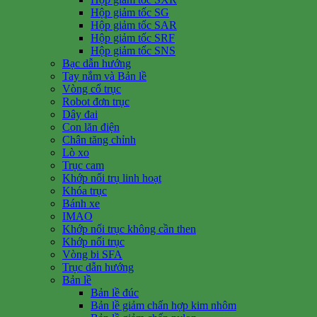
Hộp giảm tốc SG
Hộp giảm tốc SAR
Hộp giảm tốc SRF
Hộp giảm tốc SNS
Bạc dẫn hướng
Tay nắm và Bản lề
Vòng cổ trục
Robot đơn trục
Dây đai
Con lăn điện
Chân tăng chỉnh
Lò xo
Trục cam
Khớp nối trụ linh hoạt
Khóa trục
Bánh xe
IMAO
Khớp nối trục không cần then
Khớp nối trục
Vòng bi SFA
Trục dẫn hướng
Bản lề
Bản lề đúc
Bản lề giảm chấn hợp kim nhôm