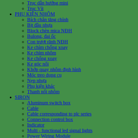
Trục dẫn hướng mini
Trục Vít
PHỤ KIỆN NHÔM
Bích chân tăng chỉnh
Bịt đầu nhựa
Block chèn mica NĐH
Bulong, đai ốc
Con trượt rãnh NĐH
Ke chìm chống xoay
Ke chìm nhôm
Ke chống xoay
Ke góc nổi
Khớp quay nhôm định hình
Móc treo dụng cụ
Nẹp nhựa
Phụ kiện khác
Thanh nối nhôm
SIRON
Aluminum switch box
Cable
Cable corresponding to plc series
Connection control box
Indicator
Multi - functional led signal lights
Power Wiring Module