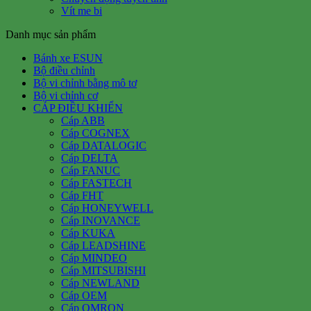
Vít me bi
Danh mục sản phẩm
Bánh xe ESUN
Bộ điều chỉnh
Bộ vi chỉnh bằng mô tơ
Bộ vi chỉnh cơ
CÁP ĐIỀU KHIỂN
Cáp ABB
Cáp COGNEX
Cáp DATALOGIC
Cáp DELTA
Cáp FANUC
Cáp FASTECH
Cáp FHT
Cáp HONEYWELL
Cáp INOVANCE
Cáp KUKA
Cáp LEADSHINE
Cáp MINDEO
Cáp MITSUBISHI
Cáp NEWLAND
Cáp OEM
Cáp OMRON