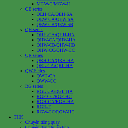
MGW-C/MGW-H
QE series
QEH-CA/QEH-SA
QEW-CA/QEW-SA
QEW-CB/QEW-SB
QH series
QHH-CA/QHH-HA
QHW-CA/QHW-HA
QHW-CB/QHW-HB
QHW-CC/QHW-CC
QR series
QRH-CA/QRH-HA
QRL-CA/QRL-HA
QW Series
QWH-CA
QWW-CC
RG series
RGL-CA/RGL-HA
RGF-CC/RGF-HC
RGH-CA/RGH-HA
RGR-T
RGW-CC/RGW-HC
THK
Chuyển động quay
Chuyển động tuyến tính