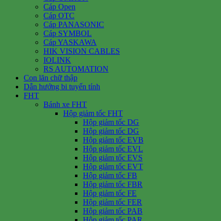
Cáp Open
Cáp OTC
Cáp PANASONIC
Cáp SYMBOL
Cáp YASKAWA
HIK VISION CABLES
IOLINK
RS AUTOMATION
Con lăn chữ thập
Dẫn hướng bi tuyến tính
FHT
Bánh xe FHT
Hộp giảm tốc FHT
Hộp giảm tốc DG
Hộp giảm tốc DG
Hộp giảm tốc EVB
Hộp giảm tốc EVL
Hộp giảm tốc EVS
Hộp giảm tốc EVT
Hộp giảm tốc FB
Hộp giảm tốc FBR
Hộp giảm tốc FE
Hộp giảm tốc FER
Hộp giảm tốc PAB
Hộp giảm tốc PAR