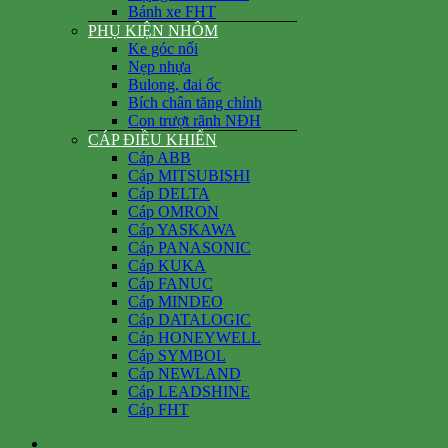
Bánh xe FHT
PHỤ KIỆN NHÔM
Ke góc nổi
Nẹp nhựa
Bulong, đai ốc
Bích chân tăng chỉnh
Con trượt rãnh NĐH
CÁP ĐIỀU KHIỂN
Cáp ABB
Cáp MITSUBISHI
Cáp DELTA
Cáp OMRON
Cáp YASKAWA
Cáp PANASONIC
Cáp KUKA
Cáp FANUC
Cáp MINDEO
Cáp DATALOGIC
Cáp HONEYWELL
Cáp SYMBOL
Cáp NEWLAND
Cáp LEADSHINE
Cáp FHT