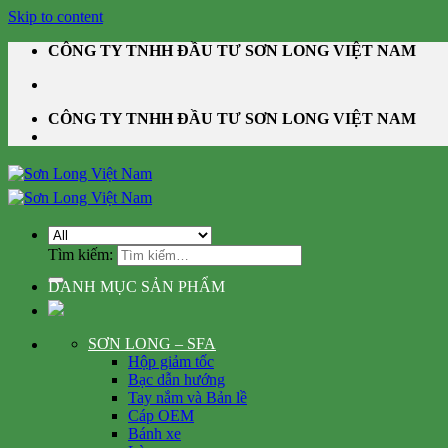
Skip to content
CÔNG TY TNHH ĐẦU TƯ SƠN LONG VIỆT NAM
CÔNG TY TNHH ĐẦU TƯ SƠN LONG VIỆT NAM
Tìm kiếm:
DANH MỤC SẢN PHẨM
SƠN LONG – SFA
Hộp giảm tốc
Bạc dẫn hướng
Tay nắm và Bản lề
Cáp OEM
Bánh xe