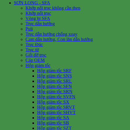
SƠN LONG - SFA
Khớp nối trục không cần then
Khớp nối trục
Vòng bi SFA
Trục dẫn hướng
Puli
Trục dẫn hướng chống xoay
Cam dẫn hướng, Con lăn dẫn hướng
Trục Đúc
Trục từ
Gối đỡ trục
Cáp OEM
Hộp giảm tốc
Hộp giảm tốc SRF
Hộp giảm tốc SNS
Hộp giảm tốc SRL
Hộp giảm tốc SFN
Hộp giảm tốc SRN
Hộp giảm tốc SVFN
Hộp giảm tốc SX
Hộp giảm tốc SRVT
Hộp giảm tốc SHVT
Hộp giảm tốc SA
Hộp giảm tốc SB
Hộp giảm tốc SZT