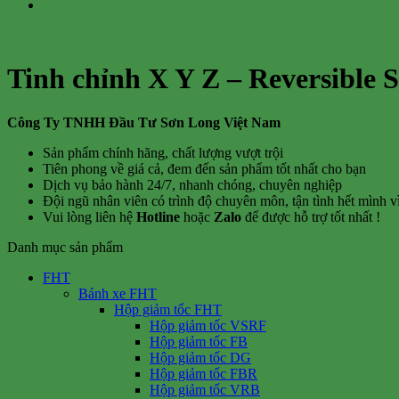
Tinh chỉnh X Y Z – Reversible 
Công Ty TNHH Đầu Tư Sơn Long Việt Nam
Sản phẩm chính hãng, chất lượng vượt trội
Tiên phong về giá cả, đem đến sản phẩm tốt nhất cho bạn
Dịch vụ bảo hành 24/7, nhanh chóng, chuyên nghiệp
Đội ngũ nhân viên có trình độ chuyên môn, tận tình hết mình 
Vui lòng liên hệ
Hotline
hoặc
Zalo
để được hỗ trợ tốt nhất !
Danh mục sản phẩm
FHT
Bánh xe FHT
Hộp giảm tốc FHT
Hộp giảm tốc VSRF
Hộp giảm tốc FB
Hộp giảm tốc DG
Hộp giảm tốc FBR
Hộp giảm tốc VRB