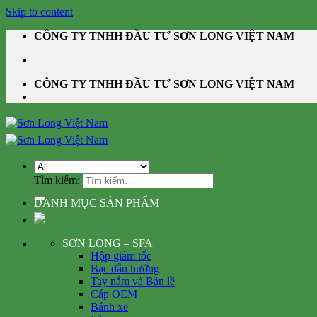
Skip to content
CÔNG TY TNHH ĐẦU TƯ SƠN LONG VIỆT NAM
CÔNG TY TNHH ĐẦU TƯ SƠN LONG VIỆT NAM
Tìm kiếm:
DANH MỤC SẢN PHẨM
SƠN LONG – SFA
Hộp giảm tốc
Bạc dẫn hướng
Tay nắm và Bản lề
Cáp OEM
Bánh xe