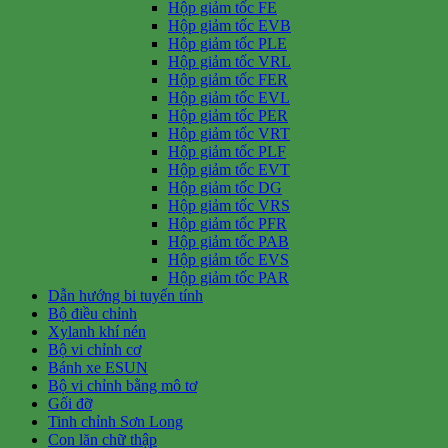
Hộp giảm tốc FE
Hộp giảm tốc EVB
Hộp giảm tốc PLE
Hộp giảm tốc VRL
Hộp giảm tốc FER
Hộp giảm tốc EVL
Hộp giảm tốc PER
Hộp giảm tốc VRT
Hộp giảm tốc PLF
Hộp giảm tốc EVT
Hộp giảm tốc DG
Hộp giảm tốc VRS
Hộp giảm tốc PFR
Hộp giảm tốc PAB
Hộp giảm tốc EVS
Hộp giảm tốc PAR
Dẫn hướng bi tuyến tính
Bộ điều chỉnh
Xylanh khí nén
Bộ vi chỉnh cơ
Bánh xe ESUN
Bộ vi chỉnh bằng mô tơ
Gối đỡ
Tinh chỉnh Sơn Long
Con lăn chữ thập