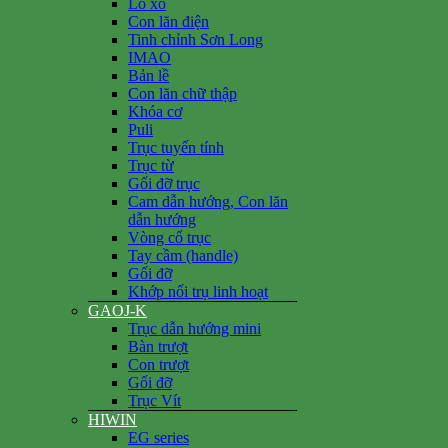
Lò xo
Con lăn điện
Tinh chỉnh Sơn Long
IMAO
Bản lề
Con lăn chữ thập
Khóa cơ
Puli
Trục tuyến tính
Trục từ
Gối đỡ trục
Cam dẫn hướng, Con lăn
dẫn hướng
Vòng cổ trục
Tay cầm (handle)
Gối đỡ
Khớp nối trụ linh hoạt
GAOJ-K
Trục dẫn hướng mini
Bàn trượt
Con trượt
Gối đỡ
Trục Vít
HIWIN
EG series