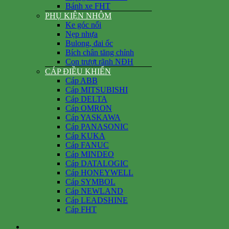
Bánh xe FHT
PHỤ KIỆN NHÔM
Ke góc nổi
Nẹp nhựa
Bulong, đai ốc
Bích chân tăng chỉnh
Con trượt rãnh NĐH
CÁP ĐIỀU KHIỂN
Cáp ABB
Cáp MITSUBISHI
Cáp DELTA
Cáp OMRON
Cáp YASKAWA
Cáp PANASONIC
Cáp KUKA
Cáp FANUC
Cáp MINDEO
Cáp DATALOGIC
Cáp HONEYWELL
Cáp SYMBOL
Cáp NEWLAND
Cáp LEADSHINE
Cáp FHT