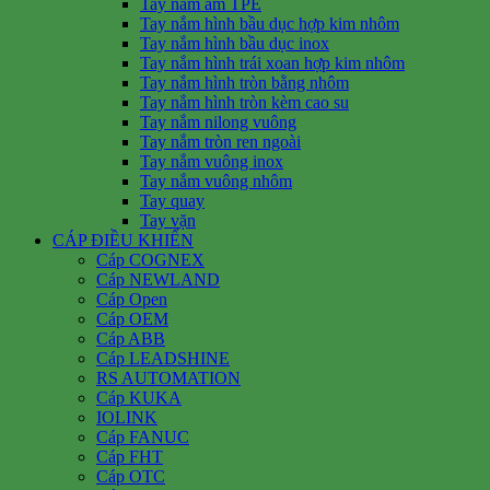
Tay nắm âm TPE
Tay nắm hình bầu dục hợp kim nhôm
Tay nắm hình bầu dục inox
Tay nắm hình trái xoan hợp kim nhôm
Tay nắm hình tròn bằng nhôm
Tay nắm hình tròn kèm cao su
Tay nắm nilong vuông
Tay nắm tròn ren ngoài
Tay nắm vuông inox
Tay nắm vuông nhôm
Tay quay
Tay vặn
CÁP ĐIỀU KHIỂN
Cáp COGNEX
Cáp NEWLAND
Cáp Open
Cáp OEM
Cáp ABB
Cáp LEADSHINE
RS AUTOMATION
Cáp KUKA
IOLINK
Cáp FANUC
Cáp FHT
Cáp OTC