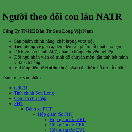
Người theo dõi con lăn NATR
Công Ty TNHH Đầu Tư Sơn Long Việt Nam
Sản phẩm chính hãng, chất lượng vượt trội
Tiên phong về giá cả, đem đến sản phẩm tốt nhất cho bạn
Dịch vụ bảo hành 24/7, nhanh chóng, chuyên nghiệp
Đội ngũ nhân viên có trình độ chuyên môn, tận tình hết mình
vì khách hàng
Vui lòng liên hệ
Hotline
hoặc
Zalo
để được hỗ trợ tốt nhất !
Danh mục sản phẩm
Gối đỡ
Tinh chỉnh Sơn Long
Con lăn chữ thập
FHT
Bánh xe FHT
Hộp giảm tốc FHT
Hộp giảm tốc VRL
Hộp giảm tốc FER
Hộp giảm tốc EVL