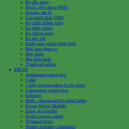
Bịt đầu nhựa
Block chèn mica NĐH
Bulong, đai ốc
Con trượt rãnh NĐH
Ke chìm chống xoay
Ke chìm nhôm
Ke chống xoay
Ke góc nổi
Khớp quay nhôm định hình
Móc treo dụng cụ
Nẹp nhựa
Phụ kiện khác
Thanh nối nhôm
SIRON
Aluminum switch box
Cable
Cable corresponding to plc series
Connection control box
Indicator
Multi - functional led signal lights
Power Wiring Module
Relay accessories
Switch power supply
Terminal block
Wiring Auxiliary Appliance