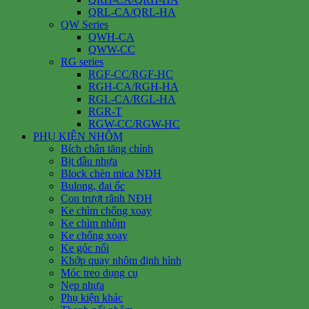
QRL-CA/QRL-HA
QW Series
QWH-CA
QWW-CC
RG series
RGF-CC/RGF-HC
RGH-CA/RGH-HA
RGL-CA/RGL-HA
RGR-T
RGW-CC/RGW-HC
PHỤ KIỆN NHÔM
Bích chân tăng chỉnh
Bịt đầu nhựa
Block chèn mica NĐH
Bulong, đai ốc
Con trượt rãnh NĐH
Ke chìm chống xoay
Ke chìm nhôm
Ke chống xoay
Ke góc nổi
Khớp quay nhôm định hình
Móc treo dụng cụ
Nẹp nhựa
Phụ kiện khác