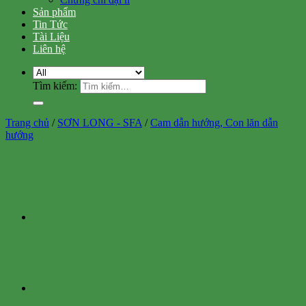
Sản phẩm
Tin Tức
Tài Liệu
Liên hệ
Tìm kiếm:
Trang chủ
/
SƠN LONG - SFA
/
Cam dẫn hướng, Con lăn dẫn
hướng