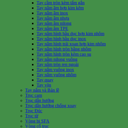
Tay cầm tròn kèm tấm gắn
Tay nắm âm hợp kim kẽm
Tay nắm âm inox
Tay nắm âm nhựa
Tay nắm âm nilong
Tay nắm âm TPE
Tay nắm hình bầu dục hợp kim nhôm
Tay nắm hình bầu dục inox
Tay nắm hình trái xoan hợp kim nhôm
Tay nắm hình tròn bằng nhôm
Tay nắm hình tròn kèm cao su
Tay nắm nilong vuông
Tay nắm tròn ren ngoài
Tay nắm vuông inox
Tay nắm vuông nhôm
Tay quay
Tay vặn
Tay nắm và Bản lề
Trục cam
Trục dẫn hướng
Trục dẫn hướng chống xoay
Trục Đúc
Trục từ
Vòng bi SFA
Vòng cổ trục