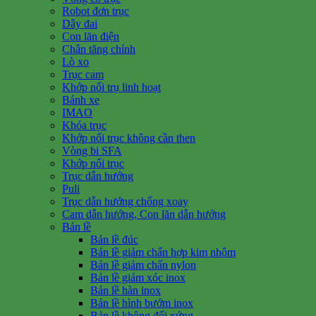
Robot đơn trục
Dây đai
Con lăn điện
Chân tăng chỉnh
Lò xo
Trục cam
Khớp nối trụ linh hoạt
Bánh xe
IMAO
Khóa trục
Khớp nối trục không cần then
Vòng bi SFA
Khớp nối trục
Trục dẫn hướng
Puli
Trục dẫn hướng chống xoay
Cam dẫn hướng, Con lăn dẫn hướng
Bản lề
Bản lề đúc
Bản lề giảm chấn hợp kim nhôm
Bản lề giảm chấn nylon
Bản lề giảm xóc inox
Bản lề hàn inox
Bản lề hình bướm inox
Bản lề không đối xứng