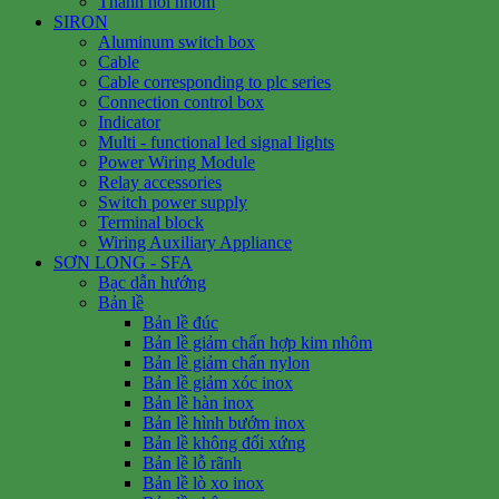
Thanh nối nhôm
SIRON
Aluminum switch box
Cable
Cable corresponding to plc series
Connection control box
Indicator
Multi - functional led signal lights
Power Wiring Module
Relay accessories
Switch power supply
Terminal block
Wiring Auxiliary Appliance
SƠN LONG - SFA
Bạc dẫn hướng
Bản lề
Bản lề đúc
Bản lề giảm chấn hợp kim nhôm
Bản lề giảm chấn nylon
Bản lề giảm xóc inox
Bản lề hàn inox
Bản lề hình bướm inox
Bản lề không đối xứng
Bản lề lỗ rãnh
Bản lề lò xo inox