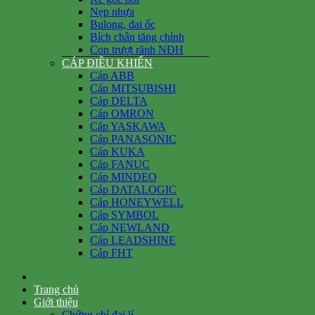
Nẹp nhựa
Bulong, đai ốc
Bích chân tăng chỉnh
Con trượt rãnh NĐH
CÁP ĐIỀU KHIỂN
Cáp ABB
Cáp MITSUBISHI
Cáp DELTA
Cáp OMRON
Cáp YASKAWA
Cáp PANASONIC
Cáp KUKA
Cáp FANUC
Cáp MINDEO
Cáp DATALOGIC
Cáp HONEYWELL
Cáp SYMBOL
Cáp NEWLAND
Cáp LEADSHINE
Cáp FHT
Trang chủ
Giới thiệu
Chứng chỉ đại lí