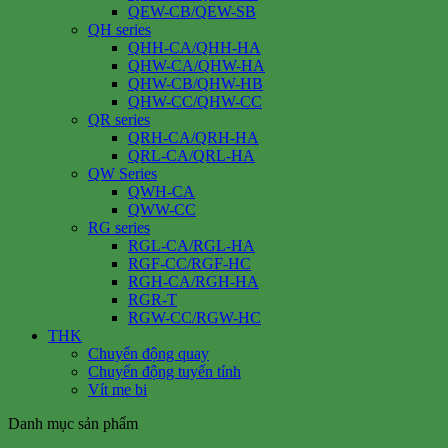
QEW-CB/QEW-SB
QH series
QHH-CA/QHH-HA
QHW-CA/QHW-HA
QHW-CB/QHW-HB
QHW-CC/QHW-CC
QR series
QRH-CA/QRH-HA
QRL-CA/QRL-HA
QW Series
QWH-CA
QWW-CC
RG series
RGL-CA/RGL-HA
RGF-CC/RGF-HC
RGH-CA/RGH-HA
RGR-T
RGW-CC/RGW-HC
THK
Chuyển động quay
Chuyển động tuyến tính
Vít me bi
Danh mục sản phẩm