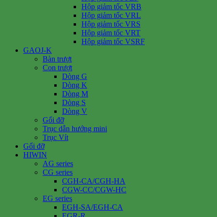
Hộp giảm tốc VRB
Hộp giảm tốc VRL
Hộp giảm tốc VRS
Hộp giảm tốc VRT
Hộp giảm tốc VSRF
GAOJ-K
Bàn trượt
Con trượt
Dòng G
Dòng K
Dòng M
Dòng S
Dòng V
Gối đỡ
Trục dẫn hướng mini
Trục Vít
Gối đỡ
HIWIN
AG series
CG series
CGH-CA/CGH-HA
CGW-CC/CGW-HC
EG series
EGH-SA/EGH-CA
EGR-R