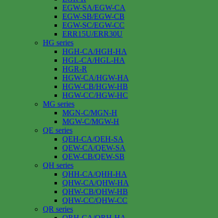
EGW-SA/EGW-CA
EGW-SB/EGW-CB
EGW-SC/EGW-CC
ERR15U/ERR30U
HG series
HGH-CA/HGH-HA
HGL-CA/HGL-HA
HGR-R
HGW-CA/HGW-HA
HGW-CB/HGW-HB
HGW-CC/HGW-HC
MG series
MGN-C/MGN-H
MGW-C/MGW-H
QE series
QEH-CA/QEH-SA
QEW-CA/QEW-SA
QEW-CB/QEW-SB
QH series
QHH-CA/QHH-HA
QHW-CA/QHW-HA
QHW-CB/QHW-HB
QHW-CC/QHW-CC
QR series
QRH-CA/QRH-HA