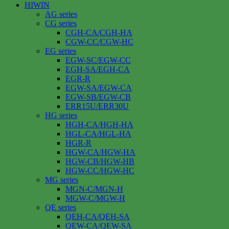
HIWIN
AG series
CG series
CGH-CA/CGH-HA
CGW-CC/CGW-HC
EG series
EGW-SC/EGW-CC
EGH-SA/EGH-CA
EGR-R
EGW-SA/EGW-CA
EGW-SB/EGW-CB
ERR15U/ERR30U
HG series
HGH-CA/HGH-HA
HGL-CA/HGL-HA
HGR-R
HGW-CA/HGW-HA
HGW-CB/HGW-HB
HGW-CC/HGW-HC
MG series
MGN-C/MGN-H
MGW-C/MGW-H
QE series
QEH-CA/QEH-SA
QEW-CA/QEW-SA