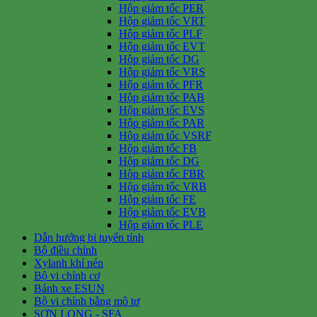
Hộp giảm tốc PER
Hộp giảm tốc VRT
Hộp giảm tốc PLF
Hộp giảm tốc EVT
Hộp giảm tốc DG
Hộp giảm tốc VRS
Hộp giảm tốc PFR
Hộp giảm tốc PAB
Hộp giảm tốc EVS
Hộp giảm tốc PAR
Hộp giảm tốc VSRF
Hộp giảm tốc FB
Hộp giảm tốc DG
Hộp giảm tốc FBR
Hộp giảm tốc VRB
Hộp giảm tốc FE
Hộp giảm tốc EVB
Hộp giảm tốc PLE
Dẫn hướng bi tuyến tính
Bộ điều chỉnh
Xylanh khí nén
Bộ vi chỉnh cơ
Bánh xe ESUN
Bộ vi chỉnh bằng mô tơ
SƠN LONG - SFA