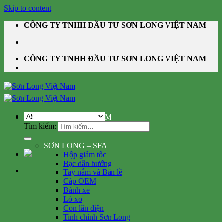
Skip to content
CÔNG TY TNHH ĐẦU TƯ SƠN LONG VIỆT NAM
CÔNG TY TNHH ĐẦU TƯ SƠN LONG VIỆT NAM
DANH MỤC SẢN PHẨM
Tìm kiếm:
SƠN LONG – SFA
Hộp giảm tốc
Bạc dẫn hướng
Tay nắm và Bản lề
Cáp OEM
Bánh xe
Lò xo
Con lăn điện
Tinh chỉnh Sơn Long