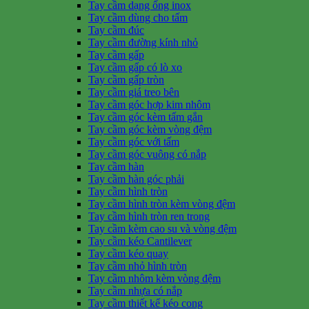
Tay cầm dạng ống inox
Tay cầm dùng cho tấm
Tay cầm đúc
Tay cầm đường kính nhỏ
Tay cầm gấp
Tay cầm gấp có lò xo
Tay cầm gấp tròn
Tay cầm giá treo bên
Tay cầm góc hợp kim nhôm
Tay cầm góc kèm tấm gắn
Tay cầm góc kèm vòng đệm
Tay cầm góc với tấm
Tay cầm góc vuông có nắp
Tay cầm hàn
Tay cầm hàn góc phải
Tay cầm hình tròn
Tay cầm hình tròn kèm vòng đệm
Tay cầm hình tròn ren trong
Tay cầm kèm cao su và vòng đệm
Tay cầm kéo Cantilever
Tay cầm kéo quay
Tay cầm nhỏ hình tròn
Tay cầm nhôm kèm vòng đệm
Tay cầm nhựa có nắp
Tay cầm thiết kế kéo cong