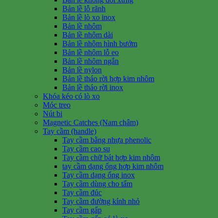
Bản lề lỗ rãnh
Bản lề lò xo inox
Bản lề nhôm
Bản lề nhôm dài
Bản lề nhôm hình bướm
Bản lề nhôm lỗ eo
Bản lề nhôm ngắn
Bản lề nylon
Bản lề tháo rời hợp kim nhôm
Bản lề tháo rời inox
Khóa kéo có lò xo
Móc treo
Nút bi
Magnetic Catches (Nam châm)
Tay cầm (handle)
Tay cầm bằng nhựa phenolic
Tay cầm cao su
Tay cầm chữ bát hợp kim nhôm
tay cầm dạng ống hợp kim nhôm
Tay cầm dạng ống inox
Tay cầm dùng cho tấm
Tay cầm đúc
Tay cầm đường kính nhỏ
Tay cầm gấp