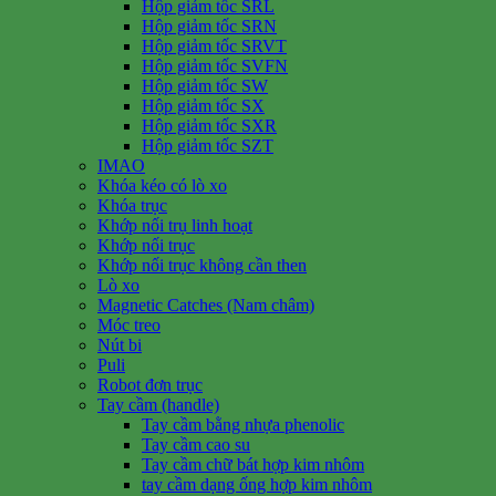
Hộp giảm tốc SRL
Hộp giảm tốc SRN
Hộp giảm tốc SRVT
Hộp giảm tốc SVFN
Hộp giảm tốc SW
Hộp giảm tốc SX
Hộp giảm tốc SXR
Hộp giảm tốc SZT
IMAO
Khóa kéo có lò xo
Khóa trục
Khớp nối trụ linh hoạt
Khớp nối trục
Khớp nối trục không cần then
Lò xo
Magnetic Catches (Nam châm)
Móc treo
Nút bi
Puli
Robot đơn trục
Tay cầm (handle)
Tay cầm bằng nhựa phenolic
Tay cầm cao su
Tay cầm chữ bát hợp kim nhôm
tay cầm dạng ống hợp kim nhôm