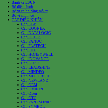
Bánh xe ESUN
Bộ điều chỉnh
Bộ vi chỉnh bằng mô tơ
Bộ vi chỉnh cơ
CÁP ĐIỀU KHIỂN
Cáp ABB
Cáp COGNEX
Cáp DATALOGIC
Cáp DELTA
Cáp FANUC
Cáp FASTECH
Cáp FHT
Cáp HONEYWELL
Cáp INOVANCE
Cáp KUKA
Cáp LEADSHINE
Cáp MINDEO
Cáp MITSUBISHI
Cáp NEWLAND
Cáp OEM
Cáp OMRON
Cáp Open
Cáp OTC
Cáp PANASONIC
Cáp SYMBOL