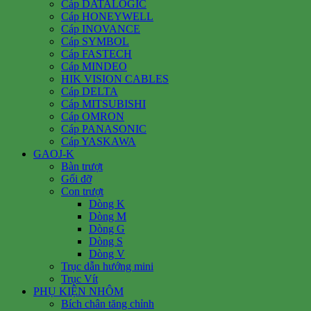
Cáp DATALOGIC
Cáp HONEYWELL
Cáp INOVANCE
Cáp SYMBOL
Cáp FASTECH
Cáp MINDEO
HIK VISION CABLES
Cáp DELTA
Cáp MITSUBISHI
Cáp OMRON
Cáp PANASONIC
Cáp YASKAWA
GAOJ-K
Bàn trượt
Gối đỡ
Con trượt
Dòng K
Dòng M
Dòng G
Dòng S
Dòng V
Trục dẫn hướng mini
Trục Vít
PHỤ KIỆN NHÔM
Bích chân tăng chỉnh