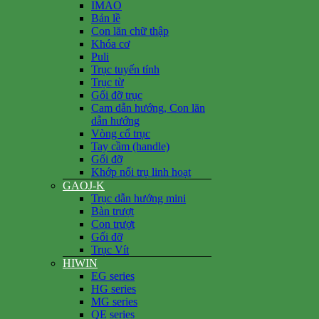
IMAO
Bản lề
Con lăn chữ thập
Khóa cơ
Puli
Trục tuyến tính
Trục từ
Gối đỡ trục
Cam dẫn hướng, Con lăn
dẫn hướng
Vòng cổ trục
Tay cầm (handle)
Gối đỡ
Khớp nối trụ linh hoạt
GAOJ-K
Trục dẫn hướng mini
Bàn trượt
Con trượt
Gối đỡ
Trục Vít
HIWIN
EG series
HG series
MG series
QE series