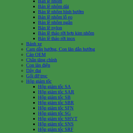
Bản lề nhôm
Bản lề nhôm dài
Bản lề nhôm hình bướm
Bản lề nhôm lỗ eo
Bản lề nhôm ngắn
Bản lề nylon
Bản lề tháo rời hợp kim nhôm
Bản lề tháo rời inox
Bánh xe
Cam dẫn hướng, Con lăn dẫn hướng
Cáp OEM
Chân tăng chỉnh
Con lăn điện
Dây đai
Gối đỡ trục
Hộp giảm tốc
Hộp giảm tốc SA
Hộp giảm tốc SAR
Hộp giảm tốc SB
Hộp giảm tốc SBR
Hộp giảm tốc SFN
Hộp giảm tốc SG
Hộp giảm tốc SHVT
Hộp giảm tốc SNS
Hộp giảm tốc SRF