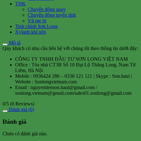
THK
Chuyển động quay
Chuyển động tuyến tính
Vít me bi
Tinh chỉnh Sơn Long
Xylanh khí nén
Mô tả
Qúy khách có nhu cầu liên hệ với chúng tôi theo thông tin dưới đây:
CÔNG TY TNHH ĐẦU TƯ SƠN LONG VIỆT NAM
Office : Tòa nhà CT3B Số 10 Đại Lộ Thăng Long, Nam Từ
Liêm, Hà Nội
Mobile : 0936424 286 – 0336 121 121 | Skype : Son.haui |
Website : Sonlongvietnam.com
Email : nguyentienson.haui@gmail.com /
sonlong.vietnam@gmail.com/sales01.sonlong@gmail.com
0/5
(0 Reviews)
Đánh giá (0)
Đánh giá
Chưa có đánh giá nào.