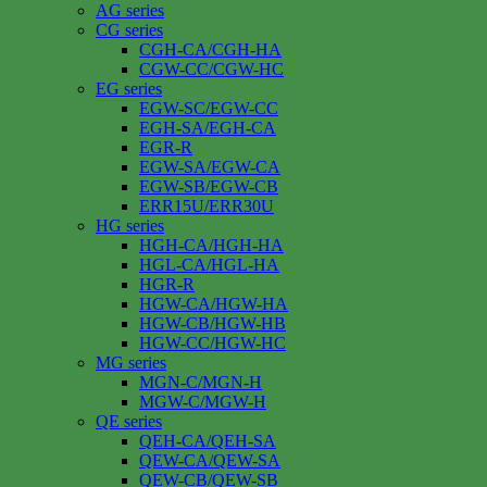
AG series
CG series
CGH-CA/CGH-HA
CGW-CC/CGW-HC
EG series
EGW-SC/EGW-CC
EGH-SA/EGH-CA
EGR-R
EGW-SA/EGW-CA
EGW-SB/EGW-CB
ERR15U/ERR30U
HG series
HGH-CA/HGH-HA
HGL-CA/HGL-HA
HGR-R
HGW-CA/HGW-HA
HGW-CB/HGW-HB
HGW-CC/HGW-HC
MG series
MGN-C/MGN-H
MGW-C/MGW-H
QE series
QEH-CA/QEH-SA
QEW-CA/QEW-SA
QEW-CB/QEW-SB