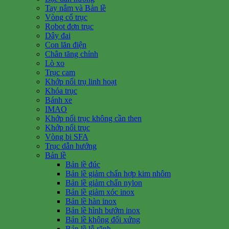
Tay nắm và Bản lề
Vòng cổ trục
Robot đơn trục
Dây đai
Con lăn điện
Chân tăng chỉnh
Lò xo
Trục cam
Khớp nối trụ linh hoạt
Khóa trục
Bánh xe
IMAO
Khớp nối trục không cần then
Khớp nối trục
Vòng bi SFA
Trục dẫn hướng
Bản lề
Bản lề đúc
Bản lề giảm chấn hợp kim nhôm
Bản lề giảm chấn nylon
Bản lề giảm xóc inox
Bản lề hàn inox
Bản lề hình bướm inox
Bản lề không đối xứng
Bản lề lỗ rãnh