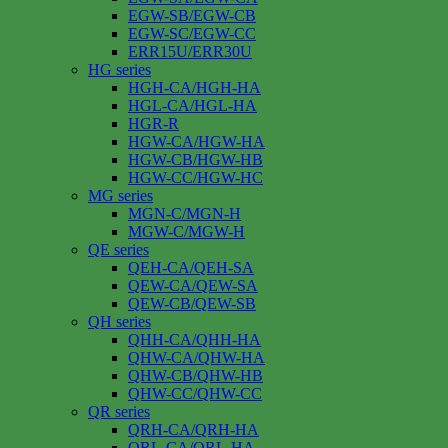
EGW-SB/EGW-CB
EGW-SC/EGW-CC
ERR15U/ERR30U
HG series
HGH-CA/HGH-HA
HGL-CA/HGL-HA
HGR-R
HGW-CA/HGW-HA
HGW-CB/HGW-HB
HGW-CC/HGW-HC
MG series
MGN-C/MGN-H
MGW-C/MGW-H
QE series
QEH-CA/QEH-SA
QEW-CA/QEW-SA
QEW-CB/QEW-SB
QH series
QHH-CA/QHH-HA
QHW-CA/QHW-HA
QHW-CB/QHW-HB
QHW-CC/QHW-CC
QR series
QRH-CA/QRH-HA
QRL-CA/QRL-HA