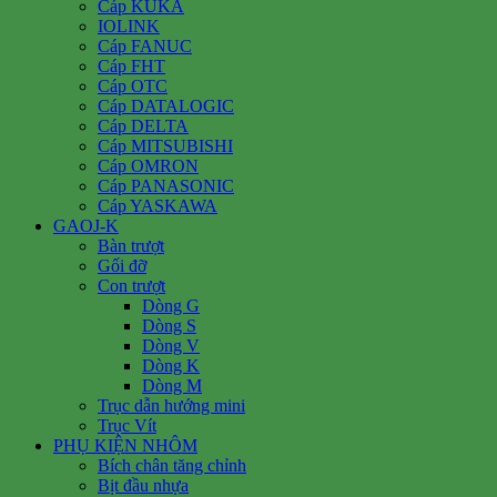
Cáp KUKA
IOLINK
Cáp FANUC
Cáp FHT
Cáp OTC
Cáp DATALOGIC
Cáp DELTA
Cáp MITSUBISHI
Cáp OMRON
Cáp PANASONIC
Cáp YASKAWA
GAOJ-K
Bàn trượt
Gối đỡ
Con trượt
Dòng G
Dòng S
Dòng V
Dòng K
Dòng M
Trục dẫn hướng mini
Trục Vít
PHỤ KIỆN NHÔM
Bích chân tăng chỉnh
Bịt đầu nhựa