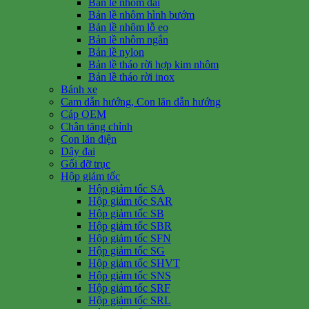
Bản lề nhôm dài
Bản lề nhôm hình bướm
Bản lề nhôm lỗ eo
Bản lề nhôm ngắn
Bản lề nylon
Bản lề tháo rời hợp kim nhôm
Bản lề tháo rời inox
Bánh xe
Cam dẫn hướng, Con lăn dẫn hướng
Cáp OEM
Chân tăng chỉnh
Con lăn điện
Dây đai
Gối đỡ trục
Hộp giảm tốc
Hộp giảm tốc SA
Hộp giảm tốc SAR
Hộp giảm tốc SB
Hộp giảm tốc SBR
Hộp giảm tốc SFN
Hộp giảm tốc SG
Hộp giảm tốc SHVT
Hộp giảm tốc SNS
Hộp giảm tốc SRF
Hộp giảm tốc SRL