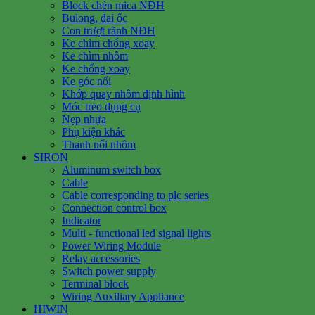
Block chèn mica NĐH
Bulong, đai ốc
Con trượt rãnh NĐH
Ke chìm chống xoay
Ke chìm nhôm
Ke chống xoay
Ke góc nổi
Khớp quay nhôm định hình
Móc treo dụng cụ
Nẹp nhựa
Phụ kiện khác
Thanh nối nhôm
SIRON
Aluminum switch box
Cable
Cable corresponding to plc series
Connection control box
Indicator
Multi - functional led signal lights
Power Wiring Module
Relay accessories
Switch power supply
Terminal block
Wiring Auxiliary Appliance
HIWIN