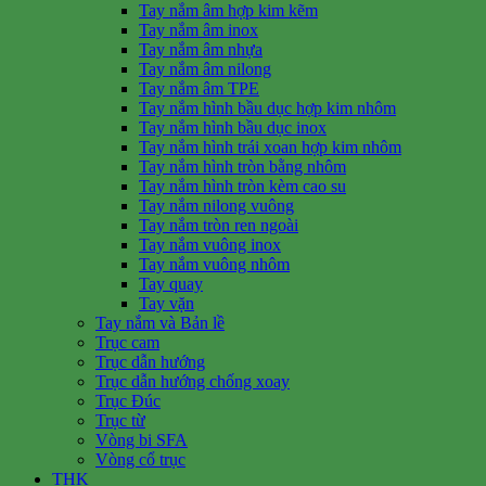
Tay nắm âm hợp kim kẽm
Tay nắm âm inox
Tay nắm âm nhựa
Tay nắm âm nilong
Tay nắm âm TPE
Tay nắm hình bầu dục hợp kim nhôm
Tay nắm hình bầu dục inox
Tay nắm hình trái xoan hợp kim nhôm
Tay nắm hình tròn bằng nhôm
Tay nắm hình tròn kèm cao su
Tay nắm nilong vuông
Tay nắm tròn ren ngoài
Tay nắm vuông inox
Tay nắm vuông nhôm
Tay quay
Tay vặn
Tay nắm và Bản lề
Trục cam
Trục dẫn hướng
Trục dẫn hướng chống xoay
Trục Đúc
Trục từ
Vòng bi SFA
Vòng cổ trục
THK