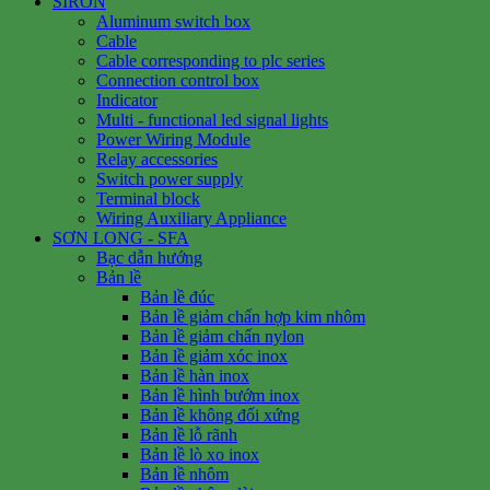
SIRON
Aluminum switch box
Cable
Cable corresponding to plc series
Connection control box
Indicator
Multi - functional led signal lights
Power Wiring Module
Relay accessories
Switch power supply
Terminal block
Wiring Auxiliary Appliance
SƠN LONG - SFA
Bạc dẫn hướng
Bản lề
Bản lề đúc
Bản lề giảm chấn hợp kim nhôm
Bản lề giảm chấn nylon
Bản lề giảm xóc inox
Bản lề hàn inox
Bản lề hình bướm inox
Bản lề không đối xứng
Bản lề lỗ rãnh
Bản lề lò xo inox
Bản lề nhôm