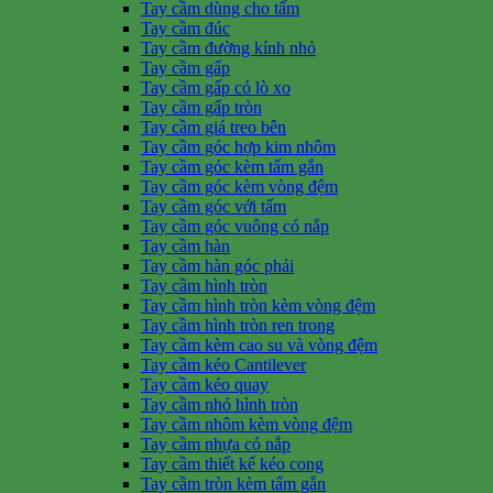
Tay cầm dùng cho tấm
Tay cầm đúc
Tay cầm đường kính nhỏ
Tay cầm gấp
Tay cầm gấp có lò xo
Tay cầm gấp tròn
Tay cầm giá treo bên
Tay cầm góc hợp kim nhôm
Tay cầm góc kèm tấm gắn
Tay cầm góc kèm vòng đệm
Tay cầm góc với tấm
Tay cầm góc vuông có nắp
Tay cầm hàn
Tay cầm hàn góc phải
Tay cầm hình tròn
Tay cầm hình tròn kèm vòng đệm
Tay cầm hình tròn ren trong
Tay cầm kèm cao su và vòng đệm
Tay cầm kéo Cantilever
Tay cầm kéo quay
Tay cầm nhỏ hình tròn
Tay cầm nhôm kèm vòng đệm
Tay cầm nhựa có nắp
Tay cầm thiết kế kéo cong
Tay cầm tròn kèm tấm gắn