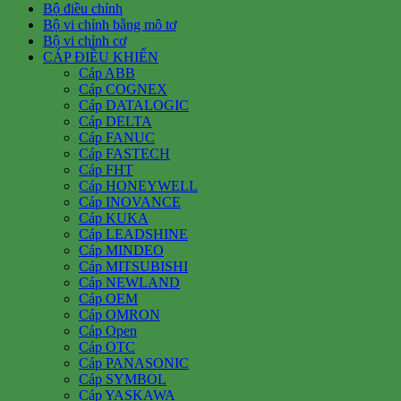
Bộ điều chỉnh
Bộ vi chỉnh bằng mô tơ
Bộ vi chỉnh cơ
CÁP ĐIỀU KHIỂN
Cáp ABB
Cáp COGNEX
Cáp DATALOGIC
Cáp DELTA
Cáp FANUC
Cáp FASTECH
Cáp FHT
Cáp HONEYWELL
Cáp INOVANCE
Cáp KUKA
Cáp LEADSHINE
Cáp MINDEO
Cáp MITSUBISHI
Cáp NEWLAND
Cáp OEM
Cáp OMRON
Cáp Open
Cáp OTC
Cáp PANASONIC
Cáp SYMBOL
Cáp YASKAWA