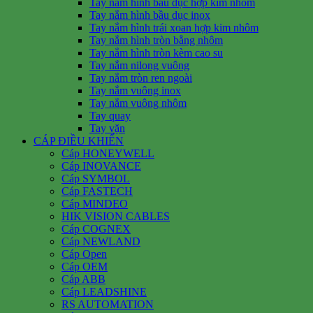
Tay nắm hình bầu dục hợp kim nhôm
Tay nắm hình bầu dục inox
Tay nắm hình trái xoan hợp kim nhôm
Tay nắm hình tròn bằng nhôm
Tay nắm hình tròn kèm cao su
Tay nắm nilong vuông
Tay nắm tròn ren ngoài
Tay nắm vuông inox
Tay nắm vuông nhôm
Tay quay
Tay vặn
CÁP ĐIỀU KHIỂN
Cáp HONEYWELL
Cáp INOVANCE
Cáp SYMBOL
Cáp FASTECH
Cáp MINDEO
HIK VISION CABLES
Cáp COGNEX
Cáp NEWLAND
Cáp Open
Cáp OEM
Cáp ABB
Cáp LEADSHINE
RS AUTOMATION