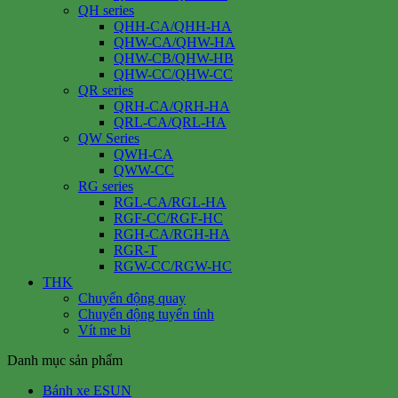
QH series
QHH-CA/QHH-HA
QHW-CA/QHW-HA
QHW-CB/QHW-HB
QHW-CC/QHW-CC
QR series
QRH-CA/QRH-HA
QRL-CA/QRL-HA
QW Series
QWH-CA
QWW-CC
RG series
RGL-CA/RGL-HA
RGF-CC/RGF-HC
RGH-CA/RGH-HA
RGR-T
RGW-CC/RGW-HC
THK
Chuyển động quay
Chuyển động tuyến tính
Vít me bi
Danh mục sản phẩm
Bánh xe ESUN