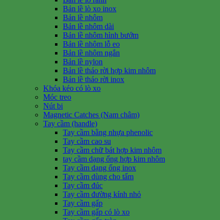
Bản lề lò xo inox
Bản lề nhôm
Bản lề nhôm dài
Bản lề nhôm hình bướm
Bản lề nhôm lỗ eo
Bản lề nhôm ngắn
Bản lề nylon
Bản lề tháo rời hợp kim nhôm
Bản lề tháo rời inox
Khóa kéo có lò xo
Móc treo
Nút bi
Magnetic Catches (Nam châm)
Tay cầm (handle)
Tay cầm bằng nhựa phenolic
Tay cầm cao su
Tay cầm chữ bát hợp kim nhôm
tay cầm dạng ống hợp kim nhôm
Tay cầm dạng ống inox
Tay cầm dùng cho tấm
Tay cầm đúc
Tay cầm đường kính nhỏ
Tay cầm gấp
Tay cầm gấp có lò xo