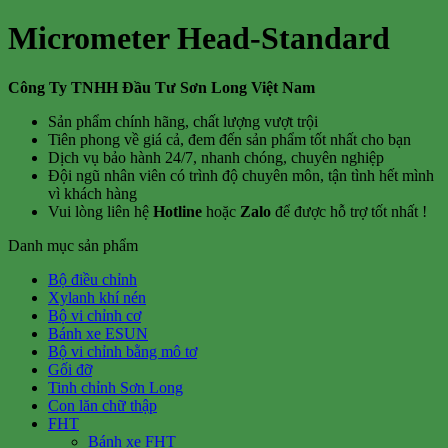
Micrometer Head-Standard
Công Ty TNHH Đầu Tư Sơn Long Việt Nam
Sản phẩm chính hãng, chất lượng vượt trội
Tiên phong về giá cả, đem đến sản phẩm tốt nhất cho bạn
Dịch vụ bảo hành 24/7, nhanh chóng, chuyên nghiệp
Đội ngũ nhân viên có trình độ chuyên môn, tận tình hết mình
vì khách hàng
Vui lòng liên hệ
Hotline
hoặc
Zalo
để được hỗ trợ tốt nhất !
Danh mục sản phẩm
Bộ điều chỉnh
Xylanh khí nén
Bộ vi chỉnh cơ
Bánh xe ESUN
Bộ vi chỉnh bằng mô tơ
Gối đỡ
Tinh chỉnh Sơn Long
Con lăn chữ thập
FHT
Bánh xe FHT