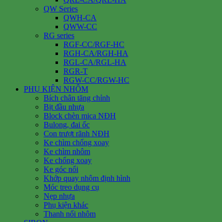
QW Series
QWH-CA
QWW-CC
RG series
RGF-CC/RGF-HC
RGH-CA/RGH-HA
RGL-CA/RGL-HA
RGR-T
RGW-CC/RGW-HC
PHỤ KIỆN NHÔM
Bích chân tăng chỉnh
Bịt đầu nhựa
Block chèn mica NĐH
Bulong, đai ốc
Con trượt rãnh NĐH
Ke chìm chống xoay
Ke chìm nhôm
Ke chống xoay
Ke góc nổi
Khớp quay nhôm định hình
Móc treo dụng cụ
Nẹp nhựa
Phụ kiện khác
Thanh nối nhôm