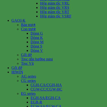
Hộp giảm tốc VRL
Hộp giảm tốc VRS
Hộp giảm tốc VRT
Hộp giảm tốc VSRF
GAOJ-K
Bàn trượt
Con trượt
Dòng G
Dòng K
Dòng M
Dòng S
Dòng V
Gối đỡ
Trục dẫn hướng mini
Trục Vít
Gối đỡ
HIWIN
AG series
CG series
CGH-CA/CGH-HA
CGW-CC/CGW-HC
EG series
EGH-SA/EGH-CA
EGR-R
EGW-SA/EGW-CA