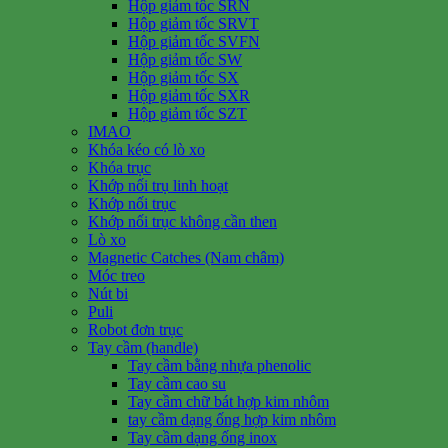
Hộp giảm tốc SRN
Hộp giảm tốc SRVT
Hộp giảm tốc SVFN
Hộp giảm tốc SW
Hộp giảm tốc SX
Hộp giảm tốc SXR
Hộp giảm tốc SZT
IMAO
Khóa kéo có lò xo
Khóa trục
Khớp nối trụ linh hoạt
Khớp nối trục
Khớp nối trục không cần then
Lò xo
Magnetic Catches (Nam châm)
Móc treo
Nút bi
Puli
Robot đơn trục
Tay cầm (handle)
Tay cầm bằng nhựa phenolic
Tay cầm cao su
Tay cầm chữ bát hợp kim nhôm
tay cầm dạng ống hợp kim nhôm
Tay cầm dạng ống inox