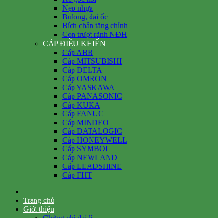
Nẹp nhựa
Bulong, đai ốc
Bích chân tăng chỉnh
Con trượt rãnh NĐH
CÁP ĐIỀU KHIỂN
Cáp ABB
Cáp MITSUBISHI
Cáp DELTA
Cáp OMRON
Cáp YASKAWA
Cáp PANASONIC
Cáp KUKA
Cáp FANUC
Cáp MINDEO
Cáp DATALOGIC
Cáp HONEYWELL
Cáp SYMBOL
Cáp NEWLAND
Cáp LEADSHINE
Cáp FHT
Trang chủ
Giới thiệu
Chứng chỉ đại lí