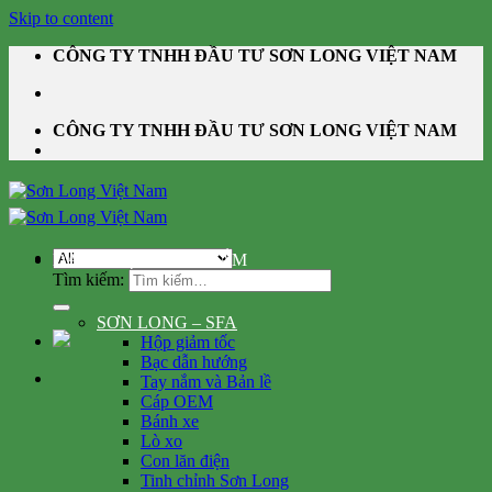
Skip to content
CÔNG TY TNHH ĐẦU TƯ SƠN LONG VIỆT NAM
CÔNG TY TNHH ĐẦU TƯ SƠN LONG VIỆT NAM
DANH MỤC SẢN PHẨM
Tìm kiếm:
SƠN LONG – SFA
Hộp giảm tốc
Bạc dẫn hướng
Tay nắm và Bản lề
Cáp OEM
Bánh xe
Lò xo
Con lăn điện
Tinh chỉnh Sơn Long