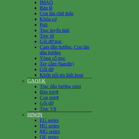
IMAO
Bản lề
Con lăn chữ thập
Khóa cơ
Puli
Trục tuyến tính
Trục từ
Gối đỡ trục
Cam dẫn hướng, Con lăn
dẫn hướng
Vòng cổ trục
Tay cầm (handle)
Gối đỡ
Khớp nối trụ linh hoạt
GAOJ-K
Trục dẫn hướng mini
Bàn trượt
Con trượt
Gối đỡ
Trục Vít
HIWIN
EG series
HG series
MG series
QE series