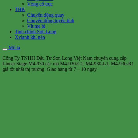
Vòng cổ trục
THK
Chuyển động quay
Chuyển động tuyến tính
Vít me bi
Tinh chỉnh Sơn Long
Xylanh khí nén
Mô tả
Công Ty TNHH Đầu Tư Sơn Long Việt Nam chuyên cung cấp
Linear Stage M4-930 các mã M4-930-C1, M4-930-L1, M4-930-R1
giá tốt nhất thị trường. Giao hàng từ 7 – 10 ngày