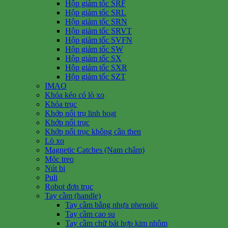
Hộp giảm tốc SRF
Hộp giảm tốc SRL
Hộp giảm tốc SRN
Hộp giảm tốc SRVT
Hộp giảm tốc SVFN
Hộp giảm tốc SW
Hộp giảm tốc SX
Hộp giảm tốc SXR
Hộp giảm tốc SZT
IMAO
Khóa kéo có lò xo
Khóa trục
Khớp nối trụ linh hoạt
Khớp nối trục
Khớp nối trục không cần then
Lò xo
Magnetic Catches (Nam châm)
Móc treo
Nút bi
Puli
Robot đơn trục
Tay cầm (handle)
Tay cầm bằng nhựa phenolic
Tay cầm cao su
Tay cầm chữ bát hợp kim nhôm