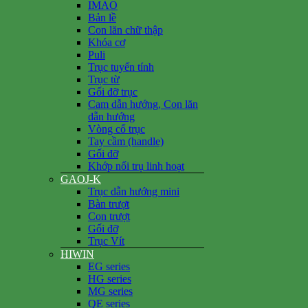
IMAO
Bản lề
Con lăn chữ thập
Khóa cơ
Puli
Trục tuyến tính
Trục từ
Gối đỡ trục
Cam dẫn hướng, Con lăn
dẫn hướng
Vòng cổ trục
Tay cầm (handle)
Gối đỡ
Khớp nối trụ linh hoạt
GAOJ-K
Trục dẫn hướng mini
Bàn trượt
Con trượt
Gối đỡ
Trục Vít
HIWIN
EG series
HG series
MG series
QE series