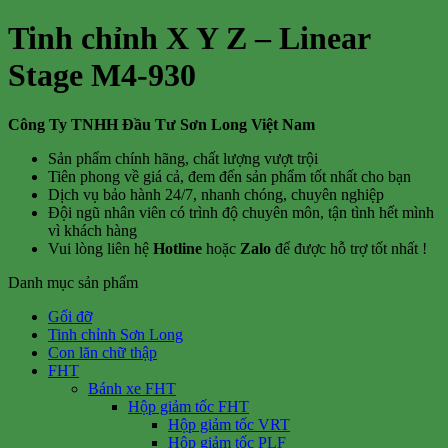
Tinh chỉnh X Y Z – Linear
Stage M4-930
Công Ty TNHH Đầu Tư Sơn Long Việt Nam
Sản phẩm chính hãng, chất lượng vượt trội
Tiên phong về giá cả, đem đến sản phẩm tốt nhất cho bạn
Dịch vụ bảo hành 24/7, nhanh chóng, chuyên nghiệp
Đội ngũ nhân viên có trình độ chuyên môn, tận tình hết mình
vì khách hàng
Vui lòng liên hệ
Hotline
hoặc
Zalo
để được hỗ trợ tốt nhất !
Danh mục sản phẩm
Gối đỡ
Tinh chỉnh Sơn Long
Con lăn chữ thập
FHT
Bánh xe FHT
Hộp giảm tốc FHT
Hộp giảm tốc VRT
Hộp giảm tốc PLF