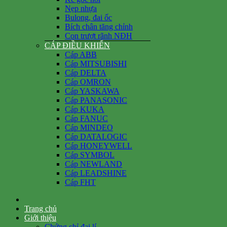
Nẹp nhựa
Bulong, đai ốc
Bích chân tăng chỉnh
Con trượt rãnh NĐH
CÁP ĐIỀU KHIỂN
Cáp ABB
Cáp MITSUBISHI
Cáp DELTA
Cáp OMRON
Cáp YASKAWA
Cáp PANASONIC
Cáp KUKA
Cáp FANUC
Cáp MINDEO
Cáp DATALOGIC
Cáp HONEYWELL
Cáp SYMBOL
Cáp NEWLAND
Cáp LEADSHINE
Cáp FHT
Trang chủ
Giới thiệu
Chứng chỉ đại lí