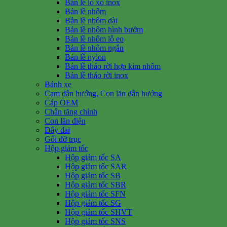
Bản lề lò xo inox
Bản lề nhôm
Bản lề nhôm dài
Bản lề nhôm hình bướm
Bản lề nhôm lỗ eo
Bản lề nhôm ngắn
Bản lề nylon
Bản lề tháo rời hợp kim nhôm
Bản lề tháo rời inox
Bánh xe
Cam dẫn hướng, Con lăn dẫn hướng
Cáp OEM
Chân tăng chỉnh
Con lăn điện
Dây đai
Gối đỡ trục
Hộp giảm tốc
Hộp giảm tốc SA
Hộp giảm tốc SAR
Hộp giảm tốc SB
Hộp giảm tốc SBR
Hộp giảm tốc SFN
Hộp giảm tốc SG
Hộp giảm tốc SHVT
Hộp giảm tốc SNS