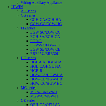
Wiring Auxiliary Appliance
HIWIN
AG series
CG series
CGH-CA/CGH-HA
CGW-CC/CGW-HC
EG series
EGW-SC/EGW-CC
EGH-SA/EGH-CA
EGR-R
EGW-SA/EGW-CA
EGW-SB/EGW-CB
ERR15U/ERR30U
HG series
HGH-CA/HGH-HA
HGL-CA/HGL-HA
HGR-R
HGW-CA/HGW-HA
HGW-CB/HGW-HB
HGW-CC/HGW-HC
MG series
MGN-C/MGN-H
MGW-C/MGW-H
QE series
QEH-CA/QEH-SA