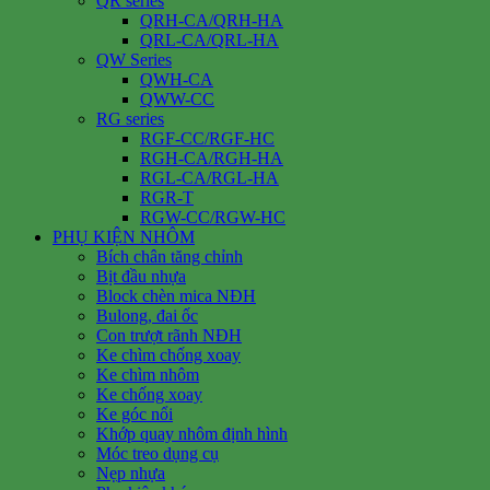
QR series
QRH-CA/QRH-HA
QRL-CA/QRL-HA
QW Series
QWH-CA
QWW-CC
RG series
RGF-CC/RGF-HC
RGH-CA/RGH-HA
RGL-CA/RGL-HA
RGR-T
RGW-CC/RGW-HC
PHỤ KIỆN NHÔM
Bích chân tăng chỉnh
Bịt đầu nhựa
Block chèn mica NĐH
Bulong, đai ốc
Con trượt rãnh NĐH
Ke chìm chống xoay
Ke chìm nhôm
Ke chống xoay
Ke góc nổi
Khớp quay nhôm định hình
Móc treo dụng cụ
Nẹp nhựa