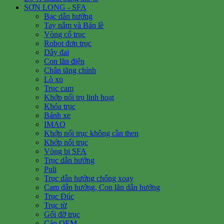
SƠN LONG - SFA
Bạc dẫn hướng
Tay nắm và Bản lề
Vòng cổ trục
Robot đơn trục
Dây đai
Con lăn điện
Chân tăng chỉnh
Lò xo
Trục cam
Khớp nối trụ linh hoạt
Khóa trục
Bánh xe
IMAO
Khớp nối trục không cần then
Khớp nối trục
Vòng bi SFA
Trục dẫn hướng
Puli
Trục dẫn hướng chống xoay
Cam dẫn hướng, Con lăn dẫn hướng
Trục Đúc
Trục từ
Gối đỡ trục
Cáp OEM