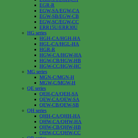
EGR-R
EGW-SA/EGW-CA
EGW-SB/EGW-CB
EGW-SC/EGW-CC
ERR15U/ERR30U
HG series
HGH-CA/HGH-HA
HGL-CA/HGL-HA
HGR-R
HGW-CA/HGW-HA
HGW-CB/HGW-HB
HGW-CC/HGW-HC
MG series
MGN-C/MGN-H
MGW-C/MGW-H
QE series
QEH-CA/QEH-SA
QEW-CA/QEW-SA
QEW-CB/QEW-SB
QH series
QHH-CA/QHH-HA
QHW-CA/QHW-HA
QHW-CB/QHW-HB
QHW-CC/QHW-CC