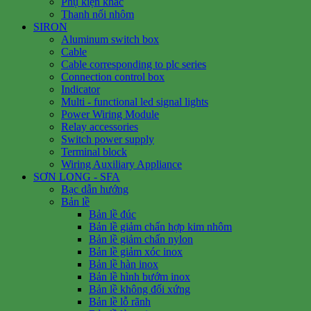
Phụ kiện khác
Thanh nối nhôm
SIRON
Aluminum switch box
Cable
Cable corresponding to plc series
Connection control box
Indicator
Multi - functional led signal lights
Power Wiring Module
Relay accessories
Switch power supply
Terminal block
Wiring Auxiliary Appliance
SƠN LONG - SFA
Bạc dẫn hướng
Bản lề
Bản lề đúc
Bản lề giảm chấn hợp kim nhôm
Bản lề giảm chấn nylon
Bản lề giảm xóc inox
Bản lề hàn inox
Bản lề hình bướm inox
Bản lề không đối xứng
Bản lề lỗ rãnh