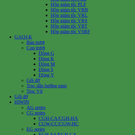
Hộp giảm tốc PLF
Hộp giảm tốc VRB
Hộp giảm tốc VRL
Hộp giảm tốc VRS
Hộp giảm tốc VRT
Hộp giảm tốc VSRF
GAOJ-K
Bàn trượt
Con trượt
Dòng G
Dòng K
Dòng M
Dòng S
Dòng V
Gối đỡ
Trục dẫn hướng mini
Trục Vít
Gối đỡ
HIWIN
AG series
CG series
CGH-CA/CGH-HA
CGW-CC/CGW-HC
EG series
EGH-SA/EGH-CA