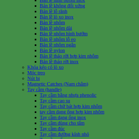
Bản lề hình bướm inox
Bản lề không đối xứng
Bản lề lỗ rãnh
Bản lề lò xo inox
Bản lề nhôm
Bản lề nhôm dài
Bản lề nhôm hình bướm
Bản lề nhôm lỗ eo
Bản lề nhôm ngắn
Bản lề nylon
Bản lề tháo rời hợp kim nhôm
Bản lề tháo rời inox
Khóa kéo có lò xo
Móc treo
Nút bi
Magnetic Catches (Nam châm)
Tay cầm (handle)
Tay cầm bằng nhựa phenolic
Tay cầm cao su
Tay cầm chữ bát hợp kim nhôm
tay cầm dạng ống hợp kim nhôm
Tay cầm dạng ống inox
Tay cầm dùng cho tấm
Tay cầm đúc
Tay cầm đường kính nhỏ