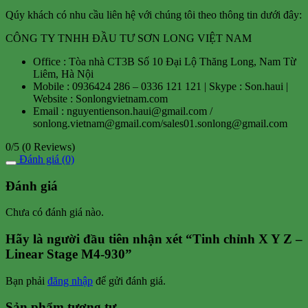
Qúy khách có nhu cầu liên hệ với chúng tôi theo thông tin dưới đây:
CÔNG TY TNHH ĐẦU TƯ SƠN LONG VIỆT NAM
Office : Tòa nhà CT3B Số 10 Đại Lộ Thăng Long, Nam Từ
Liêm, Hà Nội
Mobile : 0936424 286 – 0336 121 121 | Skype : Son.haui |
Website : Sonlongvietnam.com
Email : nguyentienson.haui@gmail.com /
sonlong.vietnam@gmail.com/sales01.sonlong@gmail.com
0/5
(0 Reviews)
Đánh giá (0)
Đánh giá
Chưa có đánh giá nào.
Hãy là người đầu tiên nhận xét “Tinh chỉnh X Y Z –
Linear Stage M4-930”
Bạn phải
đăng nhập
để gửi đánh giá.
Sản phẩm tương tự