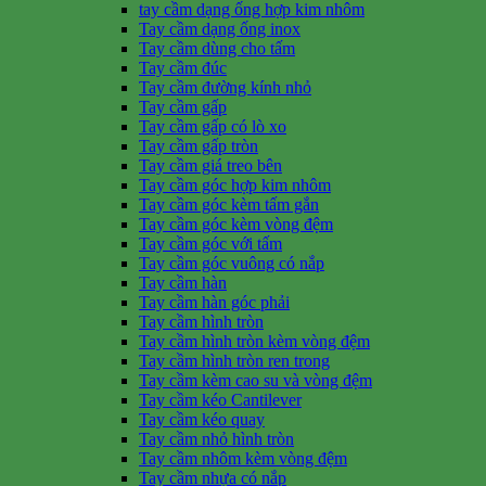
tay cầm dạng ống hợp kim nhôm
Tay cầm dạng ống inox
Tay cầm dùng cho tấm
Tay cầm đúc
Tay cầm đường kính nhỏ
Tay cầm gấp
Tay cầm gấp có lò xo
Tay cầm gấp tròn
Tay cầm giá treo bên
Tay cầm góc hợp kim nhôm
Tay cầm góc kèm tấm gắn
Tay cầm góc kèm vòng đệm
Tay cầm góc với tấm
Tay cầm góc vuông có nắp
Tay cầm hàn
Tay cầm hàn góc phải
Tay cầm hình tròn
Tay cầm hình tròn kèm vòng đệm
Tay cầm hình tròn ren trong
Tay cầm kèm cao su và vòng đệm
Tay cầm kéo Cantilever
Tay cầm kéo quay
Tay cầm nhỏ hình tròn
Tay cầm nhôm kèm vòng đệm
Tay cầm nhựa có nắp