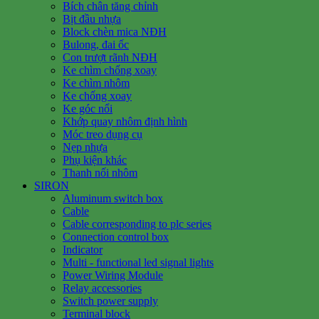
Bích chân tăng chỉnh
Bịt đầu nhựa
Block chèn mica NĐH
Bulong, đai ốc
Con trượt rãnh NĐH
Ke chìm chống xoay
Ke chìm nhôm
Ke chống xoay
Ke góc nổi
Khớp quay nhôm định hình
Móc treo dụng cụ
Nẹp nhựa
Phụ kiện khác
Thanh nối nhôm
SIRON
Aluminum switch box
Cable
Cable corresponding to plc series
Connection control box
Indicator
Multi - functional led signal lights
Power Wiring Module
Relay accessories
Switch power supply
Terminal block