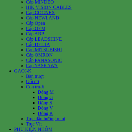
Cáp MINDEO
HIK VISION CABLES
Cáp COGNEX
Cáp NEWLAND
Cáp Open
Cáp OEM
Cáp ABB
Cáp LEADSHINE
Cáp DELTA
Cáp MITSUBISHI
Cáp OMRON
Cáp PANASONIC
Cáp YASKAWA
GAOJ-K
Bàn trượt
Gối đỡ
Con trượt
Dòng M
Dòng G
Dòng S
Dòng V
Dòng K
Trục dẫn hướng mini
Trục Vít
PHỤ KIỆN NHÔM