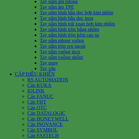
Tay nắm âm nilong
Tay nắm âm TPE
Tay nắm hình bầu dục hợp kim nhôm
Tay nắm hình bầu dục inox
Tay nắm hình trái xoan hợp kim nhôm
Tay nắm hình tròn bằng nhôm
Tay nắm hình tròn kèm cao su
Tay nắm nilong vuông
Tay nắm tròn ren ngoài
Tay nắm vuông inox
Tay nắm vuông nhôm
Tay quay
Tay vặn
CÁP ĐIỀU KHIỂN
RS AUTOMATION
Cáp KUKA
IOLINK
Cáp FANUC
Cáp FHT
Cáp OTC
Cáp DATALOGIC
Cáp HONEYWELL
Cáp INOVANCE
Cáp SYMBOL
Cáp FASTECH