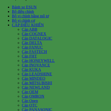
Bánh xe ESUN
Bộ điều chỉnh
Bộ vi chỉnh bằng mô tơ
Bộ vi chỉnh cơ
CÁP ĐIỀU KHIỂN
Cáp ABB
Cáp COGNEX
Cáp DATALOGIC
Cáp DELTA
Cáp FANUC
Cáp FASTECH
Cáp FHT
Cáp HONEYWELL
Cáp INOVANCE
Cáp KUKA
Cáp LEADSHINE
Cáp MINDEO
Cáp MITSUBISHI
Cáp NEWLAND
Cáp OEM
Cáp OMRON
Cáp Open
Cáp OTC
Cáp PANASONIC