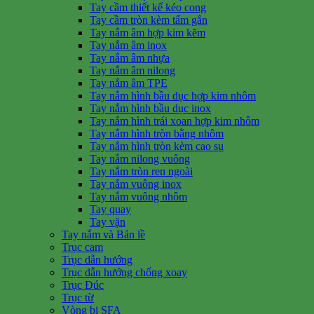
Tay cầm thiết kế kéo cong
Tay cầm tròn kèm tấm gắn
Tay nắm âm hợp kim kẽm
Tay nắm âm inox
Tay nắm âm nhựa
Tay nắm âm nilong
Tay nắm âm TPE
Tay nắm hình bầu dục hợp kim nhôm
Tay nắm hình bầu dục inox
Tay nắm hình trái xoan hợp kim nhôm
Tay nắm hình tròn bằng nhôm
Tay nắm hình tròn kèm cao su
Tay nắm nilong vuông
Tay nắm tròn ren ngoài
Tay nắm vuông inox
Tay nắm vuông nhôm
Tay quay
Tay vặn
Tay nắm và Bản lề
Trục cam
Trục dẫn hướng
Trục dẫn hướng chống xoay
Trục Đúc
Trục từ
Vòng bi SFA