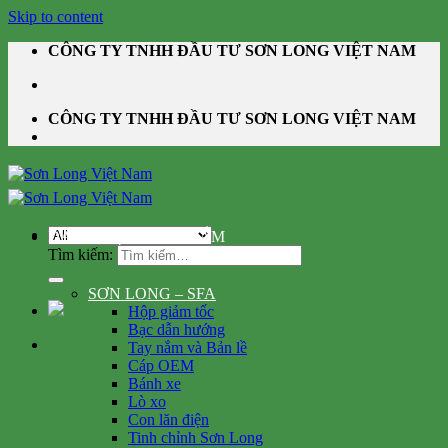
Skip to content
CÔNG TY TNHH ĐẦU TƯ SƠN LONG VIỆT NAM
CÔNG TY TNHH ĐẦU TƯ SƠN LONG VIỆT NAM
DANH MỤC SẢN PHẨM
Tìm kiếm:
SƠN LONG – SFA
Hộp giảm tốc
Bạc dẫn hướng
Tay nắm và Bản lề
Cáp OEM
Bánh xe
Lò xo
Con lăn điện
Tinh chỉnh Sơn Long