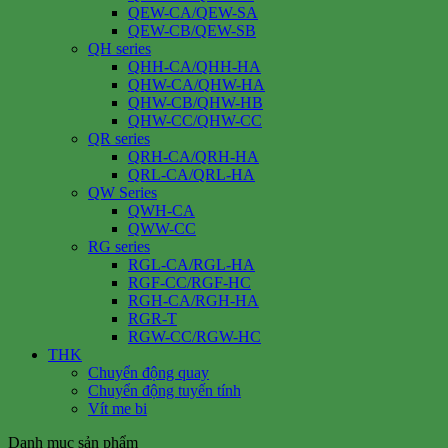
QEW-CA/QEW-SA
QEW-CB/QEW-SB
QH series
QHH-CA/QHH-HA
QHW-CA/QHW-HA
QHW-CB/QHW-HB
QHW-CC/QHW-CC
QR series
QRH-CA/QRH-HA
QRL-CA/QRL-HA
QW Series
QWH-CA
QWW-CC
RG series
RGL-CA/RGL-HA
RGF-CC/RGF-HC
RGH-CA/RGH-HA
RGR-T
RGW-CC/RGW-HC
THK
Chuyển động quay
Chuyển động tuyến tính
Vít me bi
Danh mục sản phẩm