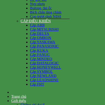
Nẹp nhựa
Bulong, đai ốc
Bích chân tăng chỉnh
Con trượt rãnh NĐH
CÁP ĐIỀU KHIỂN
Cáp ABB
Cáp MITSUBISHI
Cáp DELTA
Cáp OMRON
Cáp YASKAWA
Cáp PANASONIC
Cáp KUKA
Cáp FANUC
Cáp MINDEO
Cáp DATALOGIC
Cáp HONEYWELL
Cáp SYMBOL
Cáp NEWLAND
Cáp LEADSHINE
Cáp FHT
Trang chủ
Giới thiệu
Chứng chỉ đại lí