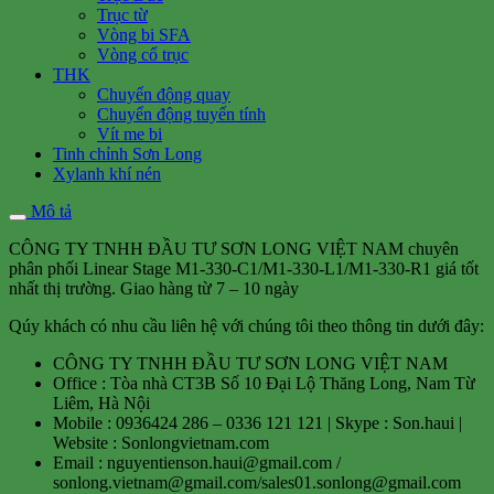
Trục từ
Vòng bi SFA
Vòng cổ trục
THK
Chuyển động quay
Chuyển động tuyến tính
Vít me bi
Tinh chỉnh Sơn Long
Xylanh khí nén
Mô tả
CÔNG TY TNHH ĐẦU TƯ SƠN LONG VIỆT NAM chuyên
phân phối Linear Stage M1-330-C1/M1-330-L1/M1-330-R1 giá tốt
nhất thị trường. Giao hàng từ 7 – 10 ngày
Qúy khách có nhu cầu liên hệ với chúng tôi theo thông tin dưới đây:
CÔNG TY TNHH ĐẦU TƯ SƠN LONG VIỆT NAM
Office : Tòa nhà CT3B Số 10 Đại Lộ Thăng Long, Nam Từ
Liêm, Hà Nội
Mobile : 0936424 286 – 0336 121 121 | Skype : Son.haui |
Website : Sonlongvietnam.com
Email : nguyentienson.haui@gmail.com /
sonlong.vietnam@gmail.com/sales01.sonlong@gmail.com