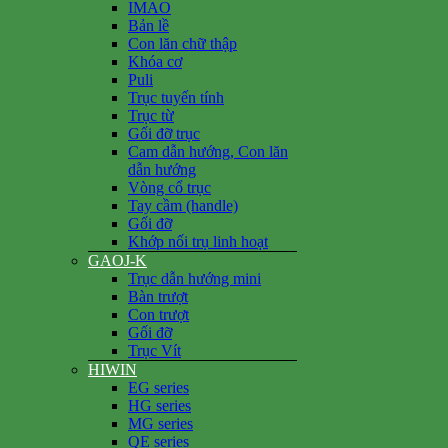
IMAO
Bản lề
Con lăn chữ thập
Khóa cơ
Puli
Trục tuyến tính
Trục từ
Gối đỡ trục
Cam dẫn hướng, Con lăn
dẫn hướng
Vòng cổ trục
Tay cầm (handle)
Gối đỡ
Khớp nối trụ linh hoạt
GAOJ-K
Trục dẫn hướng mini
Bàn trượt
Con trượt
Gối đỡ
Trục Vít
HIWIN
EG series
HG series
MG series
QE series