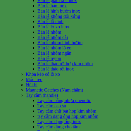
Bản lề giảm xóc inox
Bản lề hàn inox
Bản lề hình bướm inox
Bản lề không đối xứng
Bản lề lỗ rãnh
Bản lề lò xo inox
Bản lề nhôm
Bản lề nhôm dài
Bản lề nhôm hình bướm
Bản lề nhôm lỗ eo
Bản lề nhôm ngắn
Bản lề nylon
Bản lề tháo rời hợp kim nhôm
Bản lề tháo rời inox
Khóa kéo có lò xo
Móc treo
Nút bi
Magnetic Catches (Nam châm)
Tay cầm (handle)
Tay cầm bằng nhựa phenolic
Tay cầm cao su
Tay cầm chữ bát hợp kim nhôm
tay cầm dạng ống hợp kim nhôm
Tay cầm dạng ống inox
Tay cầm dùng cho tấm