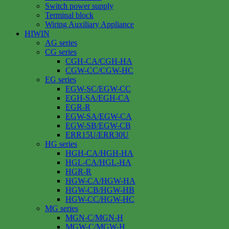
Switch power supply
Terminal block
Wiring Auxiliary Appliance
HIWIN
AG series
CG series
CGH-CA/CGH-HA
CGW-CC/CGW-HC
EG series
EGW-SC/EGW-CC
EGH-SA/EGH-CA
EGR-R
EGW-SA/EGW-CA
EGW-SB/EGW-CB
ERR15U/ERR30U
HG series
HGH-CA/HGH-HA
HGL-CA/HGL-HA
HGR-R
HGW-CA/HGW-HA
HGW-CB/HGW-HB
HGW-CC/HGW-HC
MG series
MGN-C/MGN-H
MGW-C/MGW-H