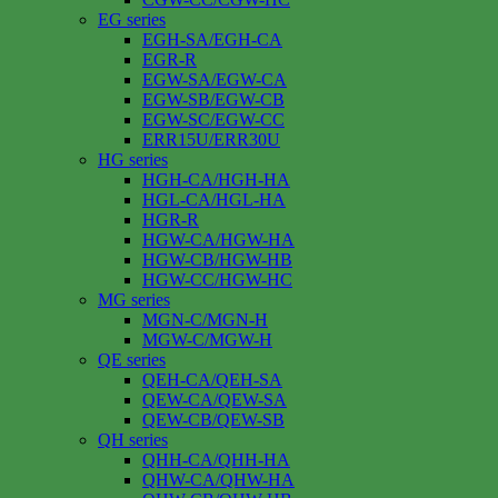
EG series
EGH-SA/EGH-CA
EGR-R
EGW-SA/EGW-CA
EGW-SB/EGW-CB
EGW-SC/EGW-CC
ERR15U/ERR30U
HG series
HGH-CA/HGH-HA
HGL-CA/HGL-HA
HGR-R
HGW-CA/HGW-HA
HGW-CB/HGW-HB
HGW-CC/HGW-HC
MG series
MGN-C/MGN-H
MGW-C/MGW-H
QE series
QEH-CA/QEH-SA
QEW-CA/QEW-SA
QEW-CB/QEW-SB
QH series
QHH-CA/QHH-HA
QHW-CA/QHW-HA