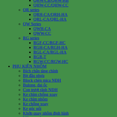
QHW-CB/QHW-HB
QHW-CC/QHW-CC
QR series
QRH-CA/QRH-HA
QRL-CA/QRL-HA
QW Series
QWH-CA
QWW-CC
RG series
RGF-CC/RGF-HC
RGH-CA/RGH-HA
RGL-CA/RGL-HA
RGR-T
RGW-CC/RGW-HC
PHỤ KIỆN NHÔM
Bích chân tăng chỉnh
Bịt đầu nhựa
Block chèn mica NĐH
Bulong, đai ốc
Con trượt rãnh NĐH
Ke chìm chống xoay
Ke chìm nhôm
Ke chống xoay
Ke góc nổi
Khớp quay nhôm định hình