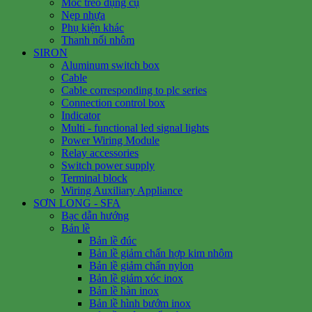
Móc treo dụng cụ
Nẹp nhựa
Phụ kiện khác
Thanh nối nhôm
SIRON
Aluminum switch box
Cable
Cable corresponding to plc series
Connection control box
Indicator
Multi - functional led signal lights
Power Wiring Module
Relay accessories
Switch power supply
Terminal block
Wiring Auxiliary Appliance
SƠN LONG - SFA
Bạc dẫn hướng
Bản lề
Bản lề đúc
Bản lề giảm chấn hợp kim nhôm
Bản lề giảm chấn nylon
Bản lề giảm xóc inox
Bản lề hàn inox
Bản lề hình bướm inox