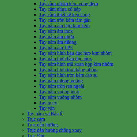
Tay cầm nhôm kèm vòng đệm
Tay cầm nhựa có nắp
Tay cầm thiết kế kéo cong
Tay cầm tròn kèm tấm gắn
Tay nắm âm hợp kim kẽm
Tay nắm âm inox
Tay nắm âm nhựa
Tay nắm âm nilong
Tay nắm âm TPE
Tay nắm hình bầu dục hợp kim nhôm
Tay nắm hình bầu dục inox
Tay nắm hình trái xoan hợp kim nhôm
Tay nắm hình tròn bằng nhôm
Tay nắm hình tròn kèm cao su
Tay nắm nilong vuông
Tay nắm tròn ren ngoài
Tay nắm vuông inox
Tay nắm vuông nhôm
Tay quay
Tay vặn
Tay nắm và Bản lề
Trục cam
Trục dẫn hướng
Trục dẫn hướng chống xoay
Trục Đúc