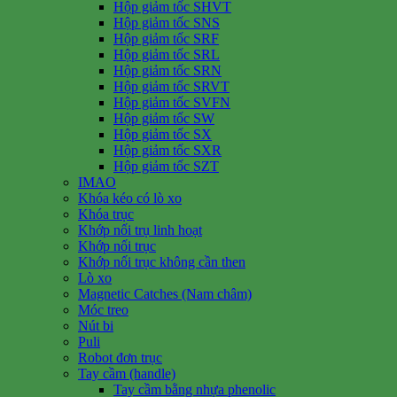
Hộp giảm tốc SHVT
Hộp giảm tốc SNS
Hộp giảm tốc SRF
Hộp giảm tốc SRL
Hộp giảm tốc SRN
Hộp giảm tốc SRVT
Hộp giảm tốc SVFN
Hộp giảm tốc SW
Hộp giảm tốc SX
Hộp giảm tốc SXR
Hộp giảm tốc SZT
IMAO
Khóa kéo có lò xo
Khóa trục
Khớp nối trụ linh hoạt
Khớp nối trục
Khớp nối trục không cần then
Lò xo
Magnetic Catches (Nam châm)
Móc treo
Nút bi
Puli
Robot đơn trục
Tay cầm (handle)
Tay cầm bằng nhựa phenolic