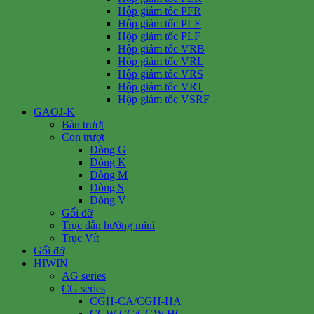
Hộp giảm tốc PFR
Hộp giảm tốc PLE
Hộp giảm tốc PLF
Hộp giảm tốc VRB
Hộp giảm tốc VRL
Hộp giảm tốc VRS
Hộp giảm tốc VRT
Hộp giảm tốc VSRF
GAOJ-K
Bàn trượt
Con trượt
Dòng G
Dòng K
Dòng M
Dòng S
Dòng V
Gối đỡ
Trục dẫn hướng mini
Trục Vít
Gối đỡ
HIWIN
AG series
CG series
CGH-CA/CGH-HA
CGW-CC/CGW-HC