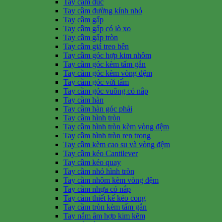
Tay cầm đúc
Tay cầm đường kính nhỏ
Tay cầm gấp
Tay cầm gấp có lò xo
Tay cầm gấp tròn
Tay cầm giá treo bên
Tay cầm góc hợp kim nhôm
Tay cầm góc kèm tấm gắn
Tay cầm góc kèm vòng đệm
Tay cầm góc với tấm
Tay cầm góc vuông có nắp
Tay cầm hàn
Tay cầm hàn góc phải
Tay cầm hình tròn
Tay cầm hình tròn kèm vòng đệm
Tay cầm hình tròn ren trong
Tay cầm kèm cao su và vòng đệm
Tay cầm kéo Cantilever
Tay cầm kéo quay
Tay cầm nhỏ hình tròn
Tay cầm nhôm kèm vòng đệm
Tay cầm nhựa có nắp
Tay cầm thiết kế kéo cong
Tay cầm tròn kèm tấm gắn
Tay nắm âm hợp kim kẽm