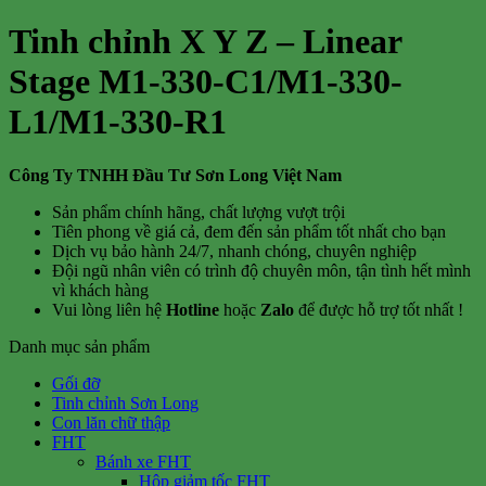
Tinh chỉnh X Y Z – Linear
Stage M1-330-C1/M1-330-
L1/M1-330-R1
Công Ty TNHH Đầu Tư Sơn Long Việt Nam
Sản phẩm chính hãng, chất lượng vượt trội
Tiên phong về giá cả, đem đến sản phẩm tốt nhất cho bạn
Dịch vụ bảo hành 24/7, nhanh chóng, chuyên nghiệp
Đội ngũ nhân viên có trình độ chuyên môn, tận tình hết mình
vì khách hàng
Vui lòng liên hệ
Hotline
hoặc
Zalo
để được hỗ trợ tốt nhất !
Danh mục sản phẩm
Gối đỡ
Tinh chỉnh Sơn Long
Con lăn chữ thập
FHT
Bánh xe FHT
Hộp giảm tốc FHT