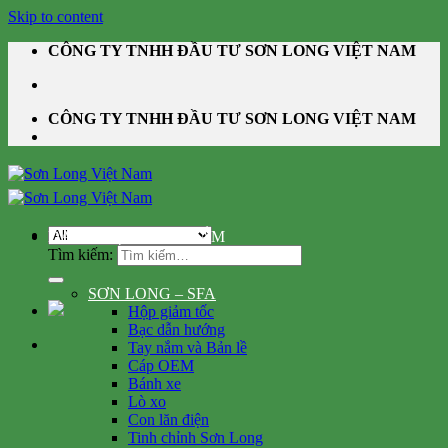
Skip to content
CÔNG TY TNHH ĐẦU TƯ SƠN LONG VIỆT NAM
CÔNG TY TNHH ĐẦU TƯ SƠN LONG VIỆT NAM
DANH MỤC SẢN PHẨM
Tìm kiếm:
SƠN LONG – SFA
Hộp giảm tốc
Bạc dẫn hướng
Tay nắm và Bản lề
Cáp OEM
Bánh xe
Lò xo
Con lăn điện
Tinh chỉnh Sơn Long