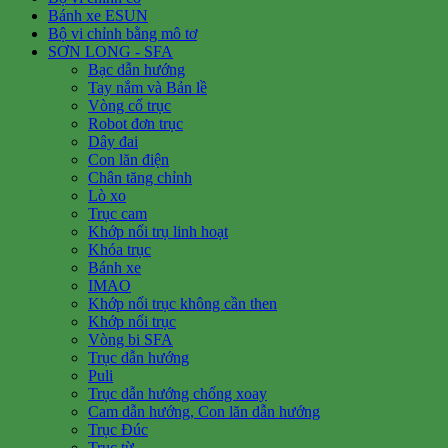
Bánh xe ESUN
Bộ vi chỉnh bằng mô tơ
SƠN LONG - SFA
Bạc dẫn hướng
Tay nắm và Bản lề
Vòng cổ trục
Robot đơn trục
Dây đai
Con lăn điện
Chân tăng chỉnh
Lò xo
Trục cam
Khớp nối trụ linh hoạt
Khóa trục
Bánh xe
IMAO
Khớp nối trục không cần then
Khớp nối trục
Vòng bi SFA
Trục dẫn hướng
Puli
Trục dẫn hướng chống xoay
Cam dẫn hướng, Con lăn dẫn hướng
Trục Đúc
Trục từ