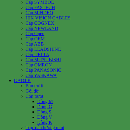
Cáp SYMBOL
Cáp FASTECH
Cáp MINDEO
HIK VISION CABLES
Cáp COGNEX
Cáp NEWLAND
Cáp Open
Cáp OEM
Cáp ABB
Cáp LEADSHINE
Cáp DELTA
Cáp MITSUBISHI
Cáp OMRON
Cáp PANASONIC
Cáp YASKAWA
GAOJ-K
Bàn trượt
Gối đỡ
Con trượt
Dòng M
Dòng G
Dòng S
Dòng V
Dòng K
Trục dẫn hướng mini