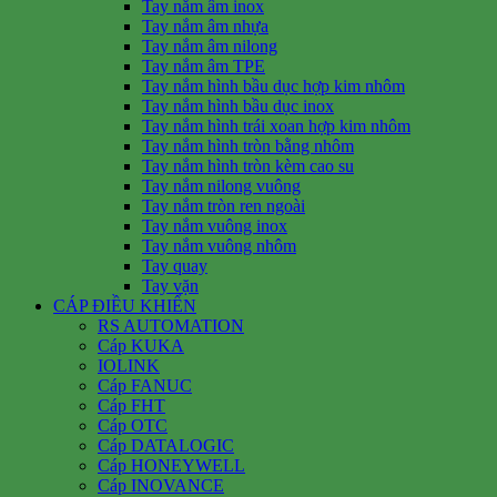
Tay nắm âm inox
Tay nắm âm nhựa
Tay nắm âm nilong
Tay nắm âm TPE
Tay nắm hình bầu dục hợp kim nhôm
Tay nắm hình bầu dục inox
Tay nắm hình trái xoan hợp kim nhôm
Tay nắm hình tròn bằng nhôm
Tay nắm hình tròn kèm cao su
Tay nắm nilong vuông
Tay nắm tròn ren ngoài
Tay nắm vuông inox
Tay nắm vuông nhôm
Tay quay
Tay vặn
CÁP ĐIỀU KHIỂN
RS AUTOMATION
Cáp KUKA
IOLINK
Cáp FANUC
Cáp FHT
Cáp OTC
Cáp DATALOGIC
Cáp HONEYWELL
Cáp INOVANCE