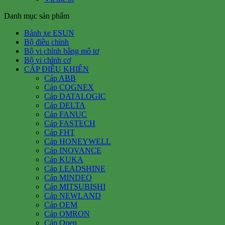
Danh mục sản phẩm
Bánh xe ESUN
Bộ điều chỉnh
Bộ vi chỉnh bằng mô tơ
Bộ vi chỉnh cơ
CÁP ĐIỀU KHIỂN
Cáp ABB
Cáp COGNEX
Cáp DATALOGIC
Cáp DELTA
Cáp FANUC
Cáp FASTECH
Cáp FHT
Cáp HONEYWELL
Cáp INOVANCE
Cáp KUKA
Cáp LEADSHINE
Cáp MINDEO
Cáp MITSUBISHI
Cáp NEWLAND
Cáp OEM
Cáp OMRON
Cáp Open