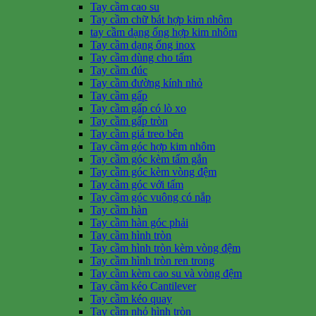
Tay cầm cao su
Tay cầm chữ bát hợp kim nhôm
tay cầm dạng ống hợp kim nhôm
Tay cầm dạng ống inox
Tay cầm dùng cho tấm
Tay cầm đúc
Tay cầm đường kính nhỏ
Tay cầm gấp
Tay cầm gấp có lò xo
Tay cầm gấp tròn
Tay cầm giá treo bên
Tay cầm góc hợp kim nhôm
Tay cầm góc kèm tấm gắn
Tay cầm góc kèm vòng đệm
Tay cầm góc với tấm
Tay cầm góc vuông có nắp
Tay cầm hàn
Tay cầm hàn góc phải
Tay cầm hình tròn
Tay cầm hình tròn kèm vòng đệm
Tay cầm hình tròn ren trong
Tay cầm kèm cao su và vòng đệm
Tay cầm kéo Cantilever
Tay cầm kéo quay
Tay cầm nhỏ hình tròn