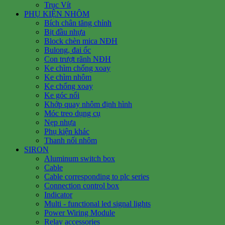
Trục Vít
PHỤ KIỆN NHÔM
Bích chân tăng chỉnh
Bịt đầu nhựa
Block chèn mica NĐH
Bulong, đai ốc
Con trượt rãnh NĐH
Ke chìm chống xoay
Ke chìm nhôm
Ke chống xoay
Ke góc nổi
Khớp quay nhôm định hình
Móc treo dụng cụ
Nẹp nhựa
Phụ kiện khác
Thanh nối nhôm
SIRON
Aluminum switch box
Cable
Cable corresponding to plc series
Connection control box
Indicator
Multi - functional led signal lights
Power Wiring Module
Relay accessories