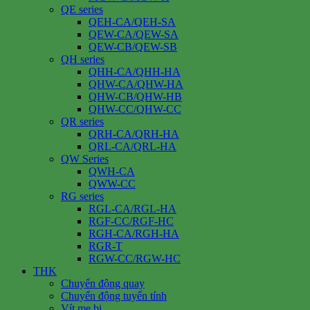
QE series
QEH-CA/QEH-SA
QEW-CA/QEW-SA
QEW-CB/QEW-SB
QH series
QHH-CA/QHH-HA
QHW-CA/QHW-HA
QHW-CB/QHW-HB
QHW-CC/QHW-CC
QR series
QRH-CA/QRH-HA
QRL-CA/QRL-HA
QW Series
QWH-CA
QWW-CC
RG series
RGL-CA/RGL-HA
RGF-CC/RGF-HC
RGH-CA/RGH-HA
RGR-T
RGW-CC/RGW-HC
THK
Chuyển động quay
Chuyển động tuyến tính
Vít me bi