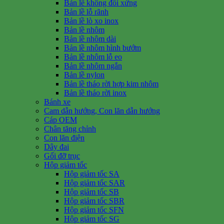
Bản lề không đối xứng
Bản lề lỗ rãnh
Bản lề lò xo inox
Bản lề nhôm
Bản lề nhôm dài
Bản lề nhôm hình bướm
Bản lề nhôm lỗ eo
Bản lề nhôm ngắn
Bản lề nylon
Bản lề tháo rời hợp kim nhôm
Bản lề tháo rời inox
Bánh xe
Cam dẫn hướng, Con lăn dẫn hướng
Cáp OEM
Chân tăng chỉnh
Con lăn điện
Dây đai
Gối đỡ trục
Hộp giảm tốc
Hộp giảm tốc SA
Hộp giảm tốc SAR
Hộp giảm tốc SB
Hộp giảm tốc SBR
Hộp giảm tốc SFN
Hộp giảm tốc SG