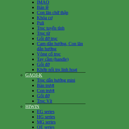
IMAO
Bản lề
Con lăn chữ thập
Khóa cơ
Puli
Trục tuyến tính
Trục từ
Gối đỡ trục
Cam dẫn hướng, Con lăn
dẫn hướng
Vòng cổ trục
Tay cầm (handle)
Gối đỡ
Khớp nối trụ linh hoạt
GAOJ-K
Trục dẫn hướng mini
Bàn trượt
Con trượt
Gối đỡ
Trục Vít
HIWIN
EG series
HG series
MG series
QE series