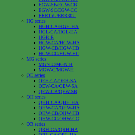
EGW-SB/EGW-CB
EGW-SC/EGW-CC
ERR15U/ERR30U
HG series
HGH-CA/HGH-HA
HGL-CA/HGL-HA
HGR-R
HGW-CA/HGW-HA
HGW-CB/HGW-HB
HGW-CC/HGW-HC
MG series
MGN-C/MGN-H
MGW-C/MGW-H
QE series
QEH-CA/QEH-SA
QEW-CA/QEW-SA
QEW-CB/QEW-SB
QH series
QHH-CA/QHH-HA
QHW-CA/QHW-HA
QHW-CB/QHW-HB
QHW-CC/QHW-CC
QR series
QRH-CA/QRH-HA
QRL-CA/QRL-HA