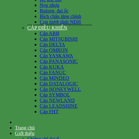
Nẹp nhựa
Bulong, đai ốc
Bích chân tăng chỉnh
Con trượt rãnh NĐH
CÁP ĐIỀU KHIỂN
Cáp ABB
Cáp MITSUBISHI
Cáp DELTA
Cáp OMRON
Cáp YASKAWA
Cáp PANASONIC
Cáp KUKA
Cáp FANUC
Cáp MINDEO
Cáp DATALOGIC
Cáp HONEYWELL
Cáp SYMBOL
Cáp NEWLAND
Cáp LEADSHINE
Cáp FHT
Trang chủ
Giới thiệu
Chứng chỉ đại lí