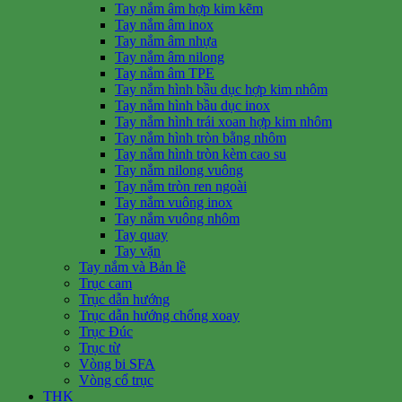
Tay nắm âm hợp kim kẽm
Tay nắm âm inox
Tay nắm âm nhựa
Tay nắm âm nilong
Tay nắm âm TPE
Tay nắm hình bầu dục hợp kim nhôm
Tay nắm hình bầu dục inox
Tay nắm hình trái xoan hợp kim nhôm
Tay nắm hình tròn bằng nhôm
Tay nắm hình tròn kèm cao su
Tay nắm nilong vuông
Tay nắm tròn ren ngoài
Tay nắm vuông inox
Tay nắm vuông nhôm
Tay quay
Tay vặn
Tay nắm và Bản lề
Trục cam
Trục dẫn hướng
Trục dẫn hướng chống xoay
Trục Đúc
Trục từ
Vòng bi SFA
Vòng cổ trục
THK