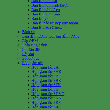
Bản lề nhôm dài
Bản lề nhôm hình bướm
Bản lề nhôm lỗ eo
Bản lề nhôm ngắn
Bản lề nylon
Bản lề tháo rời hợp kim nhôm
Bản lề tháo rời inox
Bánh xe
Cam dẫn hướng, Con lăn dẫn hướng
Cáp OEM
Chân tăng chỉnh
Con lăn điện
Dây đai
Gối đỡ trục
Hộp giảm tốc
Hộp giảm tốc SA
Hộp giảm tốc SAR
Hộp giảm tốc SB
Hộp giảm tốc SBR
Hộp giảm tốc SFN
Hộp giảm tốc SG
Hộp giảm tốc SHVT
Hộp giảm tốc SNS
Hộp giảm tốc SRF
Hộp giảm tốc SRL