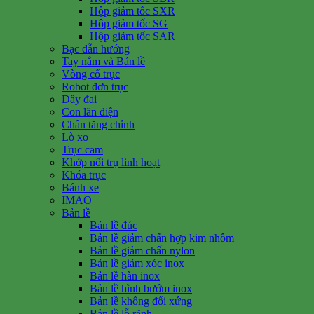
Hộp giảm tốc SXR
Hộp giảm tốc SG
Hộp giảm tốc SAR
Bạc dẫn hướng
Tay nắm và Bản lề
Vòng cổ trục
Robot đơn trục
Dây đai
Con lăn điện
Chân tăng chỉnh
Lò xo
Trục cam
Khớp nối trụ linh hoạt
Khóa trục
Bánh xe
IMAO
Bản lề
Bản lề đúc
Bản lề giảm chấn hợp kim nhôm
Bản lề giảm chấn nylon
Bản lề giảm xóc inox
Bản lề hàn inox
Bản lề hình bướm inox
Bản lề không đối xứng
Bản lề lỗ rãnh