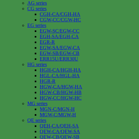
AG series
CG series
CGH-CA/CGH-HA
CGW-CC/CGW-HC
EG series
EGW-SC/EGW-CC
EGH-SA/EGH-CA
EGR-R
EGW-SA/EGW-CA
EGW-SB/EGW-CB
ERR15U/ERR30U
HG series
HGH-CA/HGH-HA
HGL-CA/HGL-HA
HGR-R
HGW-CA/HGW-HA
HGW-CB/HGW-HB
HGW-CC/HGW-HC
MG series
MGN-C/MGN-H
MGW-C/MGW-H
QE series
QEH-CA/QEH-SA
QEW-CA/QEW-SA
QEW-CB/QEW-SB