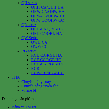
QH series
QHH-CA/QHH-HA
QHW-CA/QHW-HA
QHW-CB/QHW-HB
QHW-CC/QHW-CC
QR series
QRH-CA/QRH-HA
QRL-CA/QRL-HA
QW Series
QWH-CA
QWW-CC
RG series
RGL-CA/RGL-HA
RGF-CC/RGF-HC
RGH-CA/RGH-HA
RGR-T
RGW-CC/RGW-HC
THK
Chuyển động quay
Chuyển động tuyến tính
Vít me bi
Danh mục sản phẩm
Bánh xe ESUN