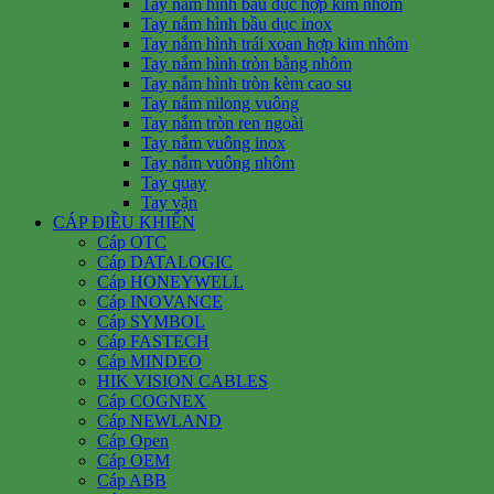
Tay nắm hình bầu dục hợp kim nhôm
Tay nắm hình bầu dục inox
Tay nắm hình trái xoan hợp kim nhôm
Tay nắm hình tròn bằng nhôm
Tay nắm hình tròn kèm cao su
Tay nắm nilong vuông
Tay nắm tròn ren ngoài
Tay nắm vuông inox
Tay nắm vuông nhôm
Tay quay
Tay vặn
CÁP ĐIỀU KHIỂN
Cáp OTC
Cáp DATALOGIC
Cáp HONEYWELL
Cáp INOVANCE
Cáp SYMBOL
Cáp FASTECH
Cáp MINDEO
HIK VISION CABLES
Cáp COGNEX
Cáp NEWLAND
Cáp Open
Cáp OEM
Cáp ABB