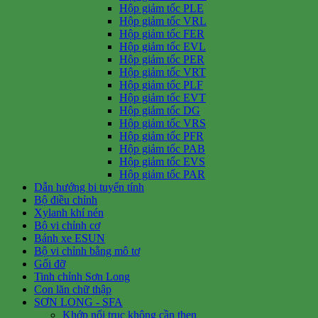
Hộp giảm tốc PLE
Hộp giảm tốc VRL
Hộp giảm tốc FER
Hộp giảm tốc EVL
Hộp giảm tốc PER
Hộp giảm tốc VRT
Hộp giảm tốc PLF
Hộp giảm tốc EVT
Hộp giảm tốc DG
Hộp giảm tốc VRS
Hộp giảm tốc PFR
Hộp giảm tốc PAB
Hộp giảm tốc EVS
Hộp giảm tốc PAR
Dẫn hướng bi tuyến tính
Bộ điều chỉnh
Xylanh khí nén
Bộ vi chỉnh cơ
Bánh xe ESUN
Bộ vi chỉnh bằng mô tơ
Gối đỡ
Tinh chỉnh Sơn Long
Con lăn chữ thập
SƠN LONG - SFA
Khớp nối trục không cần then