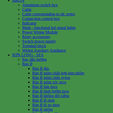
SIRON
Aluminum switch box
Cable
Cable corresponding to plc series
Connection control box
Indicator
Multi - functional led signal lights
Power Wiring Module
Relay accessories
Switch power supply
Terminal block
Wiring Auxiliary Appliance
SƠN LONG - SFA
Bạc dẫn hướng
Bản lề
Bản lề đúc
Bản lề giảm chấn hợp kim nhôm
Bản lề giảm chấn nylon
Bản lề giảm xóc inox
Bản lề hàn inox
Bản lề hình bướm inox
Bản lề không đối xứng
Bản lề lỗ rãnh
Bản lề lò xo inox
Bản lề nhôm