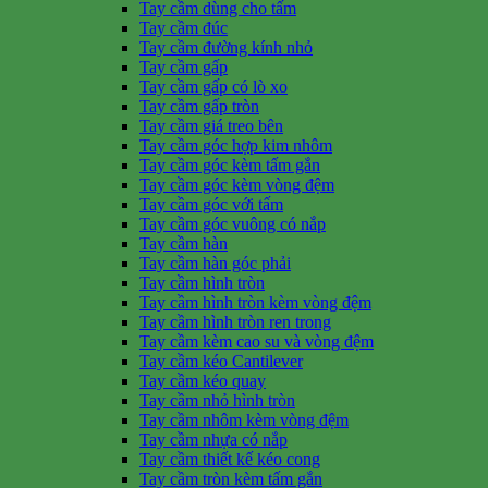
Tay cầm dùng cho tấm
Tay cầm đúc
Tay cầm đường kính nhỏ
Tay cầm gấp
Tay cầm gấp có lò xo
Tay cầm gấp tròn
Tay cầm giá treo bên
Tay cầm góc hợp kim nhôm
Tay cầm góc kèm tấm gắn
Tay cầm góc kèm vòng đệm
Tay cầm góc với tấm
Tay cầm góc vuông có nắp
Tay cầm hàn
Tay cầm hàn góc phải
Tay cầm hình tròn
Tay cầm hình tròn kèm vòng đệm
Tay cầm hình tròn ren trong
Tay cầm kèm cao su và vòng đệm
Tay cầm kéo Cantilever
Tay cầm kéo quay
Tay cầm nhỏ hình tròn
Tay cầm nhôm kèm vòng đệm
Tay cầm nhựa có nắp
Tay cầm thiết kế kéo cong
Tay cầm tròn kèm tấm gắn