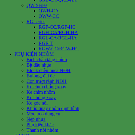
QW Series
QWH-CA
QWW-CC
RG series
RGF-CC/RGF-HC
RGH-CA/RGH-HA
RGL-CA/RGL-HA
RGR-T
RGW-CC/RGW-HC
PHỤ KIỆN NHÔM
Bích chân tăng chỉnh
Bịt đầu nhựa
Block chèn mica NĐH
Bulong, đai ốc
Con trượt rãnh NĐH
Ke chìm chống xoay
Ke chìm nhôm
Ke chống xoay
Ke góc nổi
Khớp quay nhôm định hình
Móc treo dụng cụ
Nẹp nhựa
Phụ kiện khác
Thanh nối nhôm