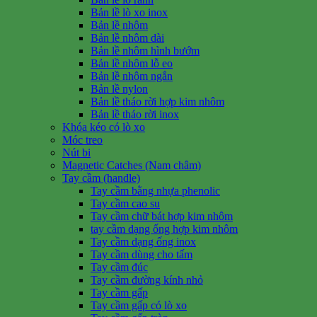
Bản lề lò xo inox
Bản lề nhôm
Bản lề nhôm dài
Bản lề nhôm hình bướm
Bản lề nhôm lỗ eo
Bản lề nhôm ngắn
Bản lề nylon
Bản lề tháo rời hợp kim nhôm
Bản lề tháo rời inox
Khóa kéo có lò xo
Móc treo
Nút bi
Magnetic Catches (Nam châm)
Tay cầm (handle)
Tay cầm bằng nhựa phenolic
Tay cầm cao su
Tay cầm chữ bát hợp kim nhôm
tay cầm dạng ống hợp kim nhôm
Tay cầm dạng ống inox
Tay cầm dùng cho tấm
Tay cầm đúc
Tay cầm đường kính nhỏ
Tay cầm gấp
Tay cầm gấp có lò xo