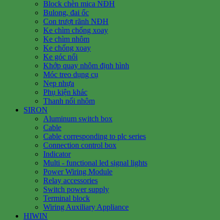
Block chèn mica NĐH
Bulong, đai ốc
Con trượt rãnh NĐH
Ke chìm chống xoay
Ke chìm nhôm
Ke chống xoay
Ke góc nổi
Khớp quay nhôm định hình
Móc treo dụng cụ
Nẹp nhựa
Phụ kiện khác
Thanh nối nhôm
SIRON
Aluminum switch box
Cable
Cable corresponding to plc series
Connection control box
Indicator
Multi - functional led signal lights
Power Wiring Module
Relay accessories
Switch power supply
Terminal block
Wiring Auxiliary Appliance
HIWIN