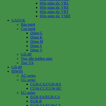
Hộp giảm tốc VRL
Hộp giảm tốc VRS
Hộp giảm tốc VRT
Hộp giảm tốc VSRF
GAOJ-K
Bàn trượt
Con trượt
Dòng G
Dòng K
Dòng M
Dòng S
Dòng V
Gối đỡ
Trục dẫn hướng mini
Trục Vít
Gối đỡ
HIWIN
AG series
CG series
CGH-CA/CGH-HA
CGW-CC/CGW-HC
EG series
EGH-SA/EGH-CA
EGR-R
EGW-SA/EGW-CA