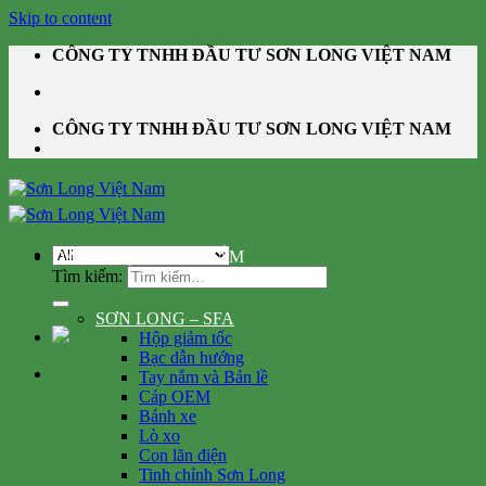
Skip to content
CÔNG TY TNHH ĐẦU TƯ SƠN LONG VIỆT NAM
CÔNG TY TNHH ĐẦU TƯ SƠN LONG VIỆT NAM
DANH MỤC SẢN PHẨM
Tìm kiếm:
SƠN LONG – SFA
Hộp giảm tốc
Bạc dẫn hướng
Tay nắm và Bản lề
Cáp OEM
Bánh xe
Lò xo
Con lăn điện
Tinh chỉnh Sơn Long