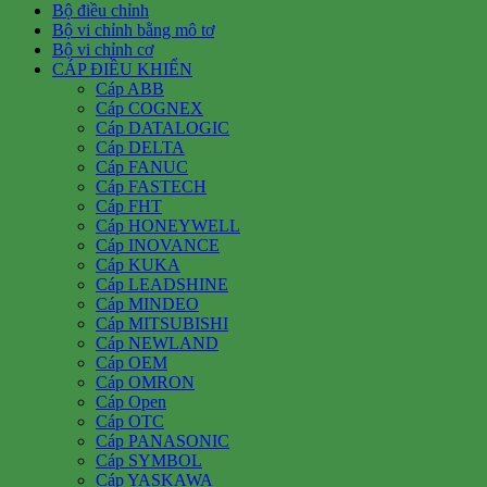
Bộ điều chỉnh
Bộ vi chỉnh bằng mô tơ
Bộ vi chỉnh cơ
CÁP ĐIỀU KHIỂN
Cáp ABB
Cáp COGNEX
Cáp DATALOGIC
Cáp DELTA
Cáp FANUC
Cáp FASTECH
Cáp FHT
Cáp HONEYWELL
Cáp INOVANCE
Cáp KUKA
Cáp LEADSHINE
Cáp MINDEO
Cáp MITSUBISHI
Cáp NEWLAND
Cáp OEM
Cáp OMRON
Cáp Open
Cáp OTC
Cáp PANASONIC
Cáp SYMBOL
Cáp YASKAWA