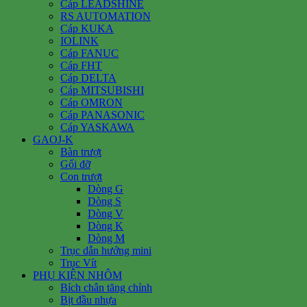
Cáp LEADSHINE
RS AUTOMATION
Cáp KUKA
IOLINK
Cáp FANUC
Cáp FHT
Cáp DELTA
Cáp MITSUBISHI
Cáp OMRON
Cáp PANASONIC
Cáp YASKAWA
GAOJ-K
Bàn trượt
Gối đỡ
Con trượt
Dòng G
Dòng S
Dòng V
Dòng K
Dòng M
Trục dẫn hướng mini
Trục Vít
PHỤ KIỆN NHÔM
Bích chân tăng chỉnh
Bịt đầu nhựa