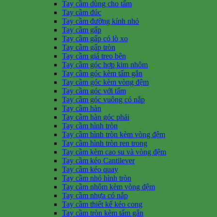
Tay cầm dùng cho tấm
Tay cầm đúc
Tay cầm đường kính nhỏ
Tay cầm gấp
Tay cầm gấp có lò xo
Tay cầm gấp tròn
Tay cầm giá treo bên
Tay cầm góc hợp kim nhôm
Tay cầm góc kèm tấm gắn
Tay cầm góc kèm vòng đệm
Tay cầm góc với tấm
Tay cầm góc vuông có nắp
Tay cầm hàn
Tay cầm hàn góc phải
Tay cầm hình tròn
Tay cầm hình tròn kèm vòng đệm
Tay cầm hình tròn ren trong
Tay cầm kèm cao su và vòng đệm
Tay cầm kéo Cantilever
Tay cầm kéo quay
Tay cầm nhỏ hình tròn
Tay cầm nhôm kèm vòng đệm
Tay cầm nhựa có nắp
Tay cầm thiết kế kéo cong
Tay cầm tròn kèm tấm gắn