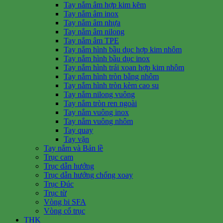
Tay nắm âm hợp kim kẽm
Tay nắm âm inox
Tay nắm âm nhựa
Tay nắm âm nilong
Tay nắm âm TPE
Tay nắm hình bầu dục hợp kim nhôm
Tay nắm hình bầu dục inox
Tay nắm hình trái xoan hợp kim nhôm
Tay nắm hình tròn bằng nhôm
Tay nắm hình tròn kèm cao su
Tay nắm nilong vuông
Tay nắm tròn ren ngoài
Tay nắm vuông inox
Tay nắm vuông nhôm
Tay quay
Tay vặn
Tay nắm và Bản lề
Trục cam
Trục dẫn hướng
Trục dẫn hướng chống xoay
Trục Đúc
Trục từ
Vòng bi SFA
Vòng cổ trục
THK