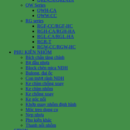
QW Series
QWH-CA
QWW-CC
RG series
RGF-CC/RGF-HC
RGH-CA/RGH-HA
RGL-CA/RGL-HA
RGR-T
RGW-CC/RGW-HC
PHỤ KIỆN NHÔM
Bích chân tăng chỉnh
Bịt đầu nhựa
Block chèn mica NĐH
Bulong, đai ốc
Con trượt rãnh NĐH
Ke chìm chống xoay
Ke chìm nhôm
Ke chống xoay
Ke góc nổi
Khớp quay nhôm định hình
Móc treo dụng cụ
Nẹp nhựa
Phụ kiện khác
Thanh nối nhôm