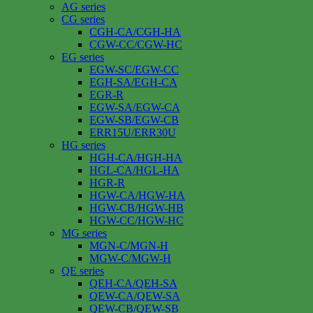
AG series
CG series
CGH-CA/CGH-HA
CGW-CC/CGW-HC
EG series
EGW-SC/EGW-CC
EGH-SA/EGH-CA
EGR-R
EGW-SA/EGW-CA
EGW-SB/EGW-CB
ERR15U/ERR30U
HG series
HGH-CA/HGH-HA
HGL-CA/HGL-HA
HGR-R
HGW-CA/HGW-HA
HGW-CB/HGW-HB
HGW-CC/HGW-HC
MG series
MGN-C/MGN-H
MGW-C/MGW-H
QE series
QEH-CA/QEH-SA
QEW-CA/QEW-SA
QEW-CB/QEW-SB