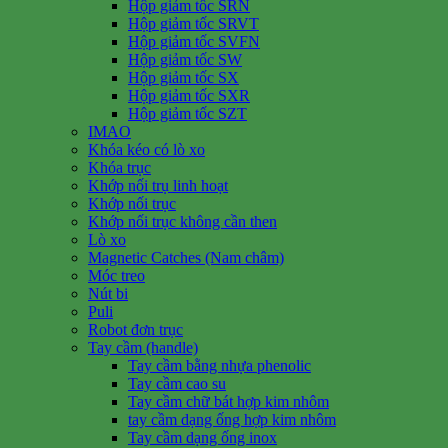
Hộp giảm tốc SRN
Hộp giảm tốc SRVT
Hộp giảm tốc SVFN
Hộp giảm tốc SW
Hộp giảm tốc SX
Hộp giảm tốc SXR
Hộp giảm tốc SZT
IMAO
Khóa kéo có lò xo
Khóa trục
Khớp nối trụ linh hoạt
Khớp nối trục
Khớp nối trục không cần then
Lò xo
Magnetic Catches (Nam châm)
Móc treo
Nút bi
Puli
Robot đơn trục
Tay cầm (handle)
Tay cầm bằng nhựa phenolic
Tay cầm cao su
Tay cầm chữ bát hợp kim nhôm
tay cầm dạng ống hợp kim nhôm
Tay cầm dạng ống inox