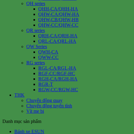
QH series
QHH-CA/QHH-HA
QHW-CA/QHW-HA
QHW-CB/QHW-HB
QHW-CC/QHW-CC
QR series
QRH-CA/QRH-HA
QRL-CA/QRL-HA
QW Series
QWH-CA
QWW-CC
RG series
RGL-CA/RGL-HA
RGF-CC/RGF-HC
RGH-CA/RGH-HA
RGR-T
RGW-CC/RGW-HC
THK
Chuyển động quay
Chuyển động tuyến tính
Vít me bi
Danh mục sản phẩm
Bánh xe ESUN