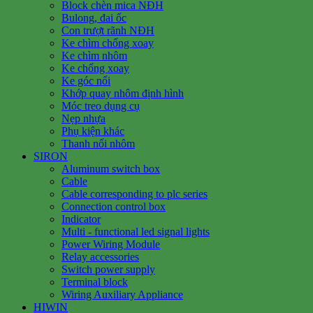
Block chèn mica NĐH
Bulong, đai ốc
Con trượt rãnh NĐH
Ke chìm chống xoay
Ke chìm nhôm
Ke chống xoay
Ke góc nổi
Khớp quay nhôm định hình
Móc treo dụng cụ
Nẹp nhựa
Phụ kiện khác
Thanh nối nhôm
SIRON
Aluminum switch box
Cable
Cable corresponding to plc series
Connection control box
Indicator
Multi - functional led signal lights
Power Wiring Module
Relay accessories
Switch power supply
Terminal block
Wiring Auxiliary Appliance
HIWIN