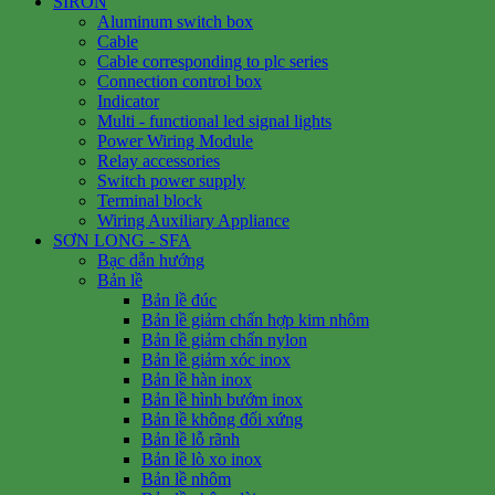
SIRON
Aluminum switch box
Cable
Cable corresponding to plc series
Connection control box
Indicator
Multi - functional led signal lights
Power Wiring Module
Relay accessories
Switch power supply
Terminal block
Wiring Auxiliary Appliance
SƠN LONG - SFA
Bạc dẫn hướng
Bản lề
Bản lề đúc
Bản lề giảm chấn hợp kim nhôm
Bản lề giảm chấn nylon
Bản lề giảm xóc inox
Bản lề hàn inox
Bản lề hình bướm inox
Bản lề không đối xứng
Bản lề lỗ rãnh
Bản lề lò xo inox
Bản lề nhôm