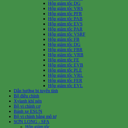
Hộp giảm tốc DG
Hộp giảm tốc VRS
Hộp giảm tốc PFR
Hộp giảm tốc PAB
Hộp giảm tốc EVS
Hộp giảm tốc PAR
Hộp giảm tốc VSRF
Hộp giảm tốc FB
Hộp giảm tốc DG
Hộp giảm tốc FBR
Hộp giảm tốc VRB
Hộp giảm tốc FE
Hộp giảm tốc EVB
Hộp giảm tốc PLE
Hộp giảm tốc VRL
Hộp giảm tốc FER
Hộp giảm tốc EVL
Dẫn hướng bi tuyến tính
Bộ điều chỉnh
Xylanh khí nén
Bộ vi chỉnh cơ
Bánh xe ESUN
Bộ vi chỉnh bằng mô tơ
SƠN LONG - SFA
Hộp giảm tốc