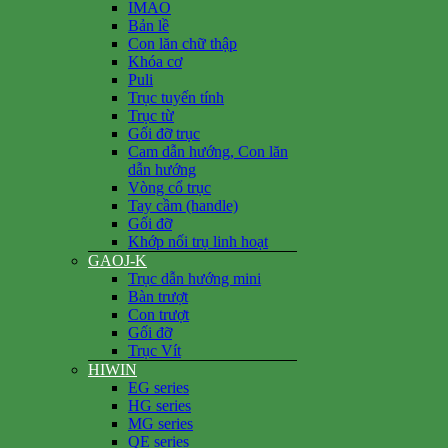
IMAO
Bản lề
Con lăn chữ thập
Khóa cơ
Puli
Trục tuyến tính
Trục từ
Gối đỡ trục
Cam dẫn hướng, Con lăn
dẫn hướng
Vòng cổ trục
Tay cầm (handle)
Gối đỡ
Khớp nối trụ linh hoạt
GAOJ-K
Trục dẫn hướng mini
Bàn trượt
Con trượt
Gối đỡ
Trục Vít
HIWIN
EG series
HG series
MG series
QE series