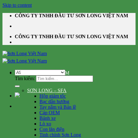
Skip to content
CÔNG TY TNHH ĐẦU TƯ SƠN LONG VIỆT NAM
CÔNG TY TNHH ĐẦU TƯ SƠN LONG VIỆT NAM
DANH MỤC SẢN PHẨM
Tìm kiếm:
SƠN LONG – SFA
Hộp giảm tốc
Bạc dẫn hướng
Tay nắm và Bản lề
Cáp OEM
Bánh xe
Lò xo
Con lăn điện
Tinh chỉnh Sơn Long