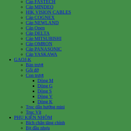
Cáp FASTECH
Cáp MINDEO
HIK VISION CABLES
Cáp COGNEX
Cáp NEWLAND
Cáp Open
Cáp DELTA
Cáp MITSUBISHI
Cáp OMRON
Cáp PANASONIC
Cáp YASKAWA
GAOJ-K
Bàn trượt
Gối đỡ
Con trượt
Dòng M
Dòng G
Dòng S
Dòng V
Dòng K
Trục dẫn hướng mini
Trục Vít
PHỤ KIỆN NHÔM
Bích chân tăng chỉnh
Bịt đầu nhựa