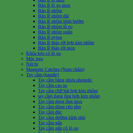
Bản lề lò xo inox
Bản lề nhôm
Bản lề nhôm dài
Bản lề nhôm hình bướm
Bản lề nhôm lỗ eo
Bản lề nhôm ngắn
Bản lề nylon
Bản lề tháo rời hợp kim nhôm
Bản lề tháo rời inox
Khóa kéo có lò xo
Móc treo
Nút bi
Magnetic Catches (Nam châm)
Tay cầm (handle)
Tay cầm bằng nhựa phenolic
Tay cầm cao su
Tay cầm chữ bát hợp kim nhôm
tay cầm dạng ống hợp kim nhôm
Tay cầm dạng ống inox
Tay cầm dùng cho tấm
Tay cầm đúc
Tay cầm đường kính nhỏ
Tay cầm gấp
Tay cầm gấp có lò xo