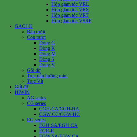
Hộp giảm tốc VRL
Hộp giảm tốc VRS
Hộp giảm tốc VRT
Hộp giảm tốc VSRF
GAOJ-K
Bàn trượt
Con trượt
Dòng G
Dòng K
Dòng M
Dòng S
Dòng V
Gối đỡ
Trục dẫn hướng mini
Trục Vít
Gối đỡ
HIWIN
AG series
CG series
CGH-CA/CGH-HA
CGW-CC/CGW-HC
EG series
EGH-SA/EGH-CA
EGR-R
EGW-SA/EGW-CA