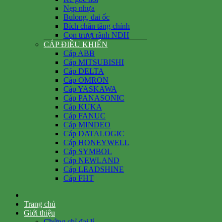
Nẹp nhựa
Bulong, đai ốc
Bích chân tăng chỉnh
Con trượt rãnh NĐH
CÁP ĐIỀU KHIỂN
Cáp ABB
Cáp MITSUBISHI
Cáp DELTA
Cáp OMRON
Cáp YASKAWA
Cáp PANASONIC
Cáp KUKA
Cáp FANUC
Cáp MINDEO
Cáp DATALOGIC
Cáp HONEYWELL
Cáp SYMBOL
Cáp NEWLAND
Cáp LEADSHINE
Cáp FHT
Trang chủ
Giới thiệu
Chứng chỉ đại lí