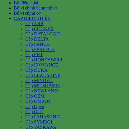
Bộ điều chỉnh
Bộ vi chỉnh bằng mô tơ
Bộ vi chỉnh cơ
CÁP ĐIỀU KHIỂN
Cáp ABB
Cáp COGNEX
Cáp DATALOGIC
Cáp DELTA
Cáp FANUC
Cáp FASTECH
Cáp FHT
Cáp HONEYWELL
Cáp INOVANCE
Cáp KUKA
Cáp LEADSHINE
Cáp MINDEO
Cáp MITSUBISHI
Cáp NEWLAND
Cáp OEM
Cáp OMRON
Cáp Open
Cáp OTC
Cáp PANASONIC
Cáp SYMBOL
Cáp YASKAWA