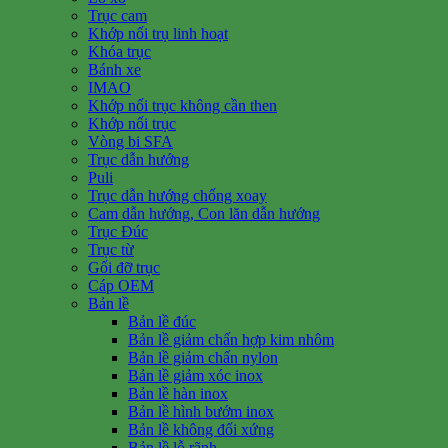
Trục cam
Khớp nối trụ linh hoạt
Khóa trục
Bánh xe
IMAO
Khớp nối trục không cần then
Khớp nối trục
Vòng bi SFA
Trục dẫn hướng
Puli
Trục dẫn hướng chống xoay
Cam dẫn hướng, Con lăn dẫn hướng
Trục Đúc
Trục từ
Gối đỡ trục
Cáp OEM
Bản lề
Bản lề đúc
Bản lề giảm chấn hợp kim nhôm
Bản lề giảm chấn nylon
Bản lề giảm xóc inox
Bản lề hàn inox
Bản lề hình bướm inox
Bản lề không đối xứng
Bản lề lỗ rãnh