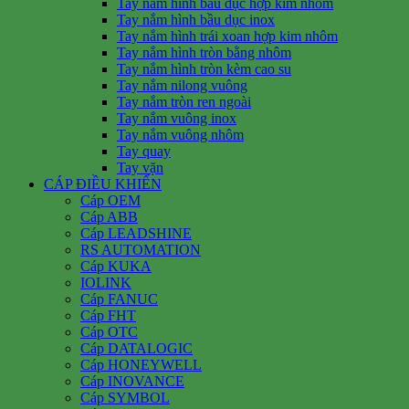
Tay nắm hình bầu dục hợp kim nhôm
Tay nắm hình bầu dục inox
Tay nắm hình trái xoan hợp kim nhôm
Tay nắm hình tròn bằng nhôm
Tay nắm hình tròn kèm cao su
Tay nắm nilong vuông
Tay nắm tròn ren ngoài
Tay nắm vuông inox
Tay nắm vuông nhôm
Tay quay
Tay vặn
CÁP ĐIỀU KHIỂN
Cáp OEM
Cáp ABB
Cáp LEADSHINE
RS AUTOMATION
Cáp KUKA
IOLINK
Cáp FANUC
Cáp FHT
Cáp OTC
Cáp DATALOGIC
Cáp HONEYWELL
Cáp INOVANCE
Cáp SYMBOL