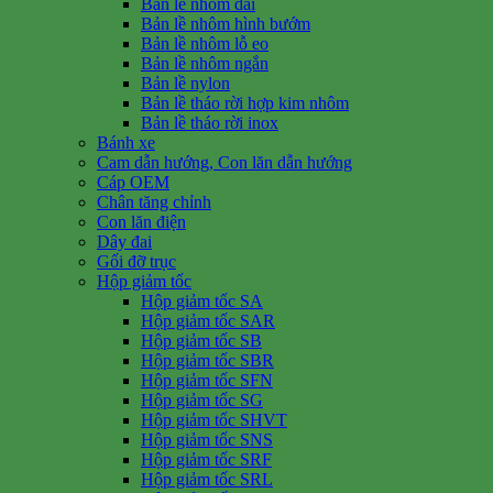
Bản lề nhôm dài
Bản lề nhôm hình bướm
Bản lề nhôm lỗ eo
Bản lề nhôm ngắn
Bản lề nylon
Bản lề tháo rời hợp kim nhôm
Bản lề tháo rời inox
Bánh xe
Cam dẫn hướng, Con lăn dẫn hướng
Cáp OEM
Chân tăng chỉnh
Con lăn điện
Dây đai
Gối đỡ trục
Hộp giảm tốc
Hộp giảm tốc SA
Hộp giảm tốc SAR
Hộp giảm tốc SB
Hộp giảm tốc SBR
Hộp giảm tốc SFN
Hộp giảm tốc SG
Hộp giảm tốc SHVT
Hộp giảm tốc SNS
Hộp giảm tốc SRF
Hộp giảm tốc SRL