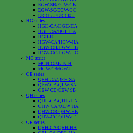
EGW-SB/EGW-CB
EGW-SC/EGW-CC
ERR15U/ERR30U
HG series
HGH-CA/HGH-HA
HGL-CA/HGL-HA
HGR-R
HGW-CA/HGW-HA
HGW-CB/HGW-HB
HGW-CC/HGW-HC
MG series
MGN-C/MGN-H
MGW-C/MGW-H
QE series
QEH-CA/QEH-SA
QEW-CA/QEW-SA
QEW-CB/QEW-SB
QH series
QHH-CA/QHH-HA
QHW-CA/QHW-HA
QHW-CB/QHW-HB
QHW-CC/QHW-CC
QR series
QRH-CA/QRH-HA
QRL-CA/QRL-HA