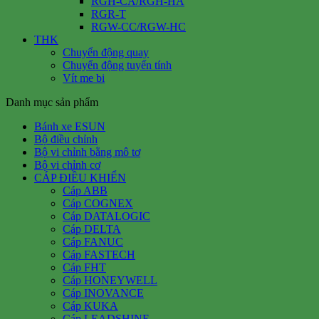
RGH-CA/RGH-HA
RGR-T
RGW-CC/RGW-HC
THK
Chuyển động quay
Chuyển động tuyến tính
Vít me bi
Danh mục sản phẩm
Bánh xe ESUN
Bộ điều chỉnh
Bộ vi chỉnh bằng mô tơ
Bộ vi chỉnh cơ
CÁP ĐIỀU KHIỂN
Cáp ABB
Cáp COGNEX
Cáp DATALOGIC
Cáp DELTA
Cáp FANUC
Cáp FASTECH
Cáp FHT
Cáp HONEYWELL
Cáp INOVANCE
Cáp KUKA
Cáp LEADSHINE