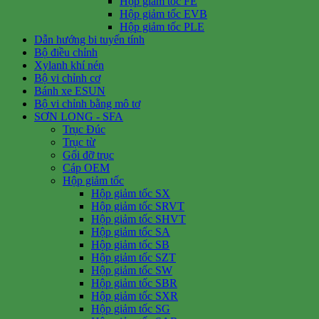
Hộp giảm tốc FE
Hộp giảm tốc EVB
Hộp giảm tốc PLE
Dẫn hướng bi tuyến tính
Bộ điều chỉnh
Xylanh khí nén
Bộ vi chỉnh cơ
Bánh xe ESUN
Bộ vi chỉnh bằng mô tơ
SƠN LONG - SFA
Trục Đúc
Trục từ
Gối đỡ trục
Cáp OEM
Hộp giảm tốc
Hộp giảm tốc SX
Hộp giảm tốc SRVT
Hộp giảm tốc SHVT
Hộp giảm tốc SA
Hộp giảm tốc SB
Hộp giảm tốc SZT
Hộp giảm tốc SW
Hộp giảm tốc SBR
Hộp giảm tốc SXR
Hộp giảm tốc SG