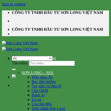
Skip to content
CÔNG TY TNHH ĐẦU TƯ SƠN LONG VIỆT NAM
CÔNG TY TNHH ĐẦU TƯ SƠN LONG VIỆT NAM
DANH MỤC SẢN PHẨM
Tìm kiếm:
SƠN LONG – SFA
Hộp giảm tốc
Bạc dẫn hướng
Tay nắm và Bản lề
Cáp OEM
Bánh xe
Lò xo
Con lăn điện
Tinh chỉnh Sơn Long