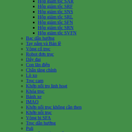
Hộp giảm tốc SAR
Hộp giảm tốc SRF
Hộp giảm tốc SNS
Hộp giảm tốc SRL
Hộp giảm tốc SFN
Hộp giảm tốc SRN
Hộp giảm tốc SVFN
Bạc dẫn hướng
Tay nắm và Bản lề
Vòng cổ trục
Robot đơn trục
Dây đai
Con lăn điện
Chân tăng chỉnh
Lò xo
Trục cam
Khớp nối trụ linh hoạt
Khóa trục
Bánh xe
IMAO
Khớp nối trục không cần then
Khớp nối trục
Vòng bi SFA
Trục dẫn hướng
Puli