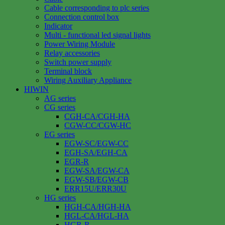
Cable corresponding to plc series
Connection control box
Indicator
Multi - functional led signal lights
Power Wiring Module
Relay accessories
Switch power supply
Terminal block
Wiring Auxiliary Appliance
HIWIN
AG series
CG series
CGH-CA/CGH-HA
CGW-CC/CGW-HC
EG series
EGW-SC/EGW-CC
EGH-SA/EGH-CA
EGR-R
EGW-SA/EGW-CA
EGW-SB/EGW-CB
ERR15U/ERR30U
HG series
HGH-CA/HGH-HA
HGL-CA/HGL-HA
HGR-R