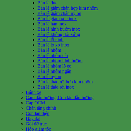
Bản lề đúc
Bản lề giảm chấn hợp kim nhôm
Bản lề giảm chấn nylon
Bản lề giảm xóc inox
Bản lề hàn inox
Bản lề hình bướm inox
Bản lề không đối xứng
Bản lề lỗ rãnh
Bản lề lò xo inox
Bản lề nhôm
Bản lề nhôm dài
Bản lề nhôm hình bướm
Bản lề nhôm lỗ eo
Bản lề nhôm ngắn
Bản lề nylon
Bản lề tháo rời hợp kim nhôm
Bản lề tháo rời inox
Bánh xe
Cam dẫn hướng, Con lăn dẫn hướng
Cáp OEM
Chân tăng chỉnh
Con lăn điện
Dây đai
Gối đỡ trục
Hộp giảm tốc