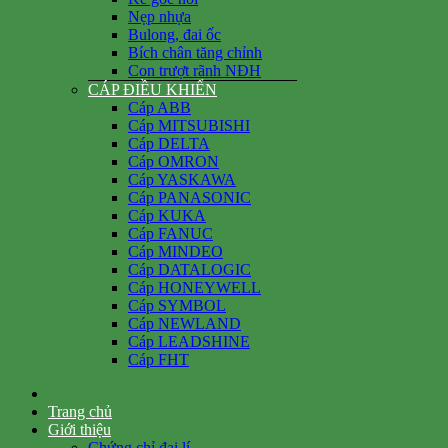
Nẹp nhựa
Bulong, đai ốc
Bích chân tăng chỉnh
Con trượt rãnh NĐH
CÁP ĐIỀU KHIỂN
Cáp ABB
Cáp MITSUBISHI
Cáp DELTA
Cáp OMRON
Cáp YASKAWA
Cáp PANASONIC
Cáp KUKA
Cáp FANUC
Cáp MINDEO
Cáp DATALOGIC
Cáp HONEYWELL
Cáp SYMBOL
Cáp NEWLAND
Cáp LEADSHINE
Cáp FHT
Trang chủ
Giới thiệu
Chứng chỉ đại lí