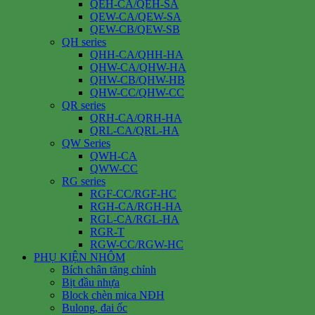
QEH-CA/QEH-SA
QEW-CA/QEW-SA
QEW-CB/QEW-SB
QH series
QHH-CA/QHH-HA
QHW-CA/QHW-HA
QHW-CB/QHW-HB
QHW-CC/QHW-CC
QR series
QRH-CA/QRH-HA
QRL-CA/QRL-HA
QW Series
QWH-CA
QWW-CC
RG series
RGF-CC/RGF-HC
RGH-CA/RGH-HA
RGL-CA/RGL-HA
RGR-T
RGW-CC/RGW-HC
PHỤ KIỆN NHÔM
Bích chân tăng chỉnh
Bịt đầu nhựa
Block chèn mica NĐH
Bulong, đai ốc