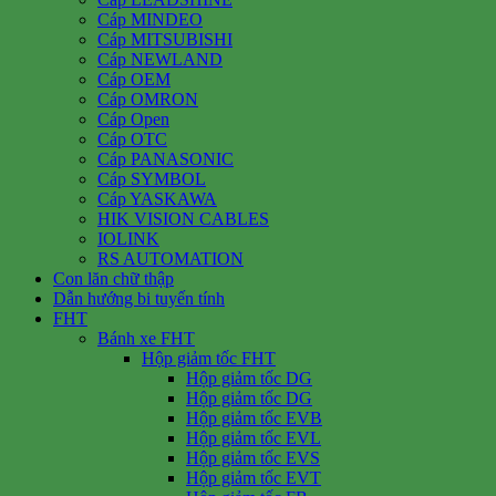
Cáp MINDEO
Cáp MITSUBISHI
Cáp NEWLAND
Cáp OEM
Cáp OMRON
Cáp Open
Cáp OTC
Cáp PANASONIC
Cáp SYMBOL
Cáp YASKAWA
HIK VISION CABLES
IOLINK
RS AUTOMATION
Con lăn chữ thập
Dẫn hướng bi tuyến tính
FHT
Bánh xe FHT
Hộp giảm tốc FHT
Hộp giảm tốc DG
Hộp giảm tốc DG
Hộp giảm tốc EVB
Hộp giảm tốc EVL
Hộp giảm tốc EVS
Hộp giảm tốc EVT