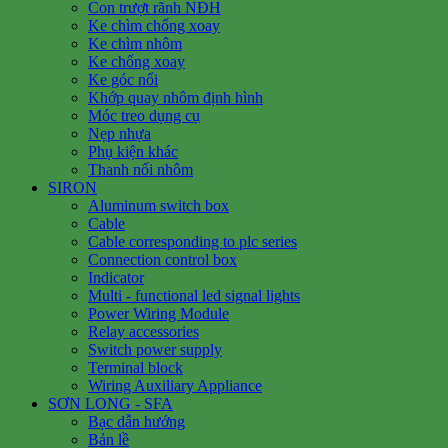
Con trượt rãnh NĐH
Ke chìm chống xoay
Ke chìm nhôm
Ke chống xoay
Ke góc nổi
Khớp quay nhôm định hình
Móc treo dụng cụ
Nẹp nhựa
Phụ kiện khác
Thanh nối nhôm
SIRON
Aluminum switch box
Cable
Cable corresponding to plc series
Connection control box
Indicator
Multi - functional led signal lights
Power Wiring Module
Relay accessories
Switch power supply
Terminal block
Wiring Auxiliary Appliance
SƠN LONG - SFA
Bạc dẫn hướng
Bản lề