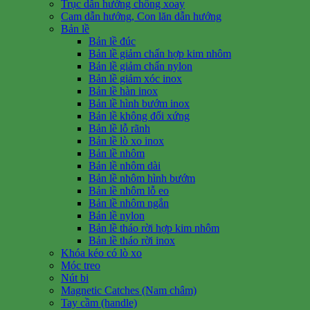
Trục dẫn hướng chống xoay
Cam dẫn hướng, Con lăn dẫn hướng
Bản lề
Bản lề đúc
Bản lề giảm chấn hợp kim nhôm
Bản lề giảm chấn nylon
Bản lề giảm xóc inox
Bản lề hàn inox
Bản lề hình bướm inox
Bản lề không đối xứng
Bản lề lỗ rãnh
Bản lề lò xo inox
Bản lề nhôm
Bản lề nhôm dài
Bản lề nhôm hình bướm
Bản lề nhôm lỗ eo
Bản lề nhôm ngắn
Bản lề nylon
Bản lề tháo rời hợp kim nhôm
Bản lề tháo rời inox
Khóa kéo có lò xo
Móc treo
Nút bi
Magnetic Catches (Nam châm)
Tay cầm (handle)