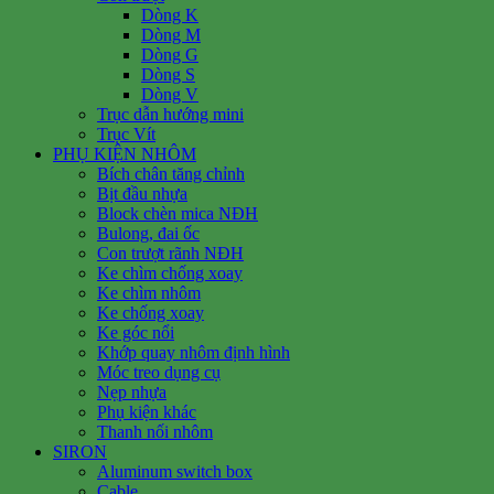
Dòng K
Dòng M
Dòng G
Dòng S
Dòng V
Trục dẫn hướng mini
Trục Vít
PHỤ KIỆN NHÔM
Bích chân tăng chỉnh
Bịt đầu nhựa
Block chèn mica NĐH
Bulong, đai ốc
Con trượt rãnh NĐH
Ke chìm chống xoay
Ke chìm nhôm
Ke chống xoay
Ke góc nổi
Khớp quay nhôm định hình
Móc treo dụng cụ
Nẹp nhựa
Phụ kiện khác
Thanh nối nhôm
SIRON
Aluminum switch box
Cable