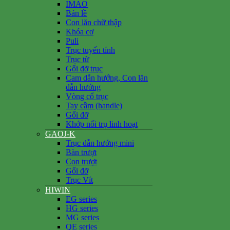
IMAO
Bản lề
Con lăn chữ thập
Khóa cơ
Puli
Trục tuyến tính
Trục từ
Gối đỡ trục
Cam dẫn hướng, Con lăn
dẫn hướng
Vòng cổ trục
Tay cầm (handle)
Gối đỡ
Khớp nối trụ linh hoạt
GAOJ-K
Trục dẫn hướng mini
Bàn trượt
Con trượt
Gối đỡ
Trục Vít
HIWIN
EG series
HG series
MG series
QE series