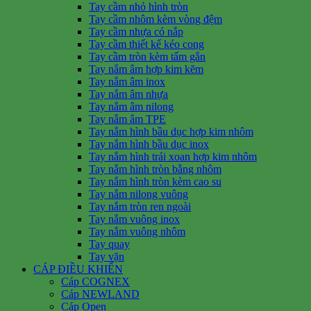
Tay cầm nhỏ hình tròn
Tay cầm nhôm kèm vòng đệm
Tay cầm nhựa có nắp
Tay cầm thiết kế kéo cong
Tay cầm tròn kèm tấm gắn
Tay nắm âm hợp kim kẽm
Tay nắm âm inox
Tay nắm âm nhựa
Tay nắm âm nilong
Tay nắm âm TPE
Tay nắm hình bầu dục hợp kim nhôm
Tay nắm hình bầu dục inox
Tay nắm hình trái xoan hợp kim nhôm
Tay nắm hình tròn bằng nhôm
Tay nắm hình tròn kèm cao su
Tay nắm nilong vuông
Tay nắm tròn ren ngoài
Tay nắm vuông inox
Tay nắm vuông nhôm
Tay quay
Tay vặn
CÁP ĐIỀU KHIỂN
Cáp COGNEX
Cáp NEWLAND
Cáp Open