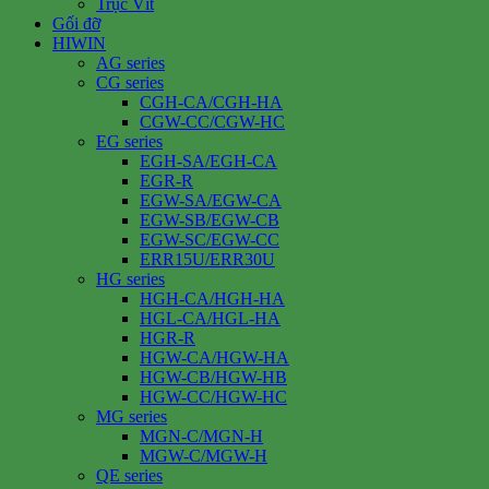
Trục Vít
Gối đỡ
HIWIN
AG series
CG series
CGH-CA/CGH-HA
CGW-CC/CGW-HC
EG series
EGH-SA/EGH-CA
EGR-R
EGW-SA/EGW-CA
EGW-SB/EGW-CB
EGW-SC/EGW-CC
ERR15U/ERR30U
HG series
HGH-CA/HGH-HA
HGL-CA/HGL-HA
HGR-R
HGW-CA/HGW-HA
HGW-CB/HGW-HB
HGW-CC/HGW-HC
MG series
MGN-C/MGN-H
MGW-C/MGW-H
QE series