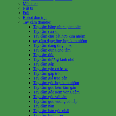
Móc treo
Nút bi
Puli
Robot đơn trục
Tay cầm (handle)
Tay cầm bằng nhựa phenolic
Tay cầm cao su
Tay cầm chữ bát hợp kim nhôm
tay cầm dạng ống hợp kim nhôm
Tay cầm dạng ống inox
Tay cầm dùng cho tấm
Tay cầm đúc
Tay cầm đường kính nhỏ
Tay cầm gấp
Tay cầm gấp có lò xo
Tay cầm gấp tròn
Tay cầm giá treo bên
Tay cầm góc hợp kim nhôm
Tay cầm góc kèm tấm gắn
Tay cầm góc kèm vòng đệm
Tay cầm góc với tấm
Tay cầm góc vuông có nắp
Tay cầm hàn
Tay cầm hàn góc phải
Tay cầm hình tròn