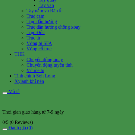
Tay vặn
Tay nắm và Bản lề
Trục cam
Trục dẫn hướng
Trục dẫn hướng chống xoay
Trục Đúc
Trục từ
Vòng bi SFA
Vòng cổ trục
THK
Chuyển động quay
Chuyển động tuyến tính
Vít me bi
Tinh chỉnh Sơn Long
Xylanh khí nén
Mô tả
Thời gian giao hàng từ 7-9 ngày
0/5
(0 Reviews)
Đánh giá (0)