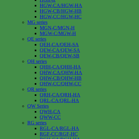
HGW-CA/HGW-HA
HGW-CB/HGW-HB
HGW-CC/HGW-HC
MG series
MGN-C/MGN-H
MGW-C/MGW-H
QE series
QEH-CA/QEH-SA
QEW-CA/QEW-SA
QEW-CB/QEW-SB
QH series
QHH-CA/QHH-HA
QHW-CA/QHW-HA
QHW-CB/QHW-HB
QHW-CC/QHW-CC
QR series
QRH-CA/QRH-HA
QRL-CA/QRL-HA
QW Series
QWH-CA
QWW-CC
RG series
RGL-CA/RGL-HA
RGF-CC/RGF-HC