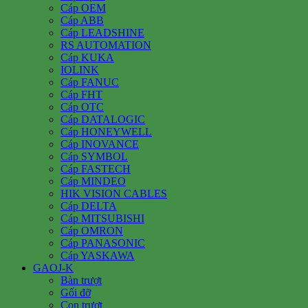
Cáp OEM
Cáp ABB
Cáp LEADSHINE
RS AUTOMATION
Cáp KUKA
IOLINK
Cáp FANUC
Cáp FHT
Cáp OTC
Cáp DATALOGIC
Cáp HONEYWELL
Cáp INOVANCE
Cáp SYMBOL
Cáp FASTECH
Cáp MINDEO
HIK VISION CABLES
Cáp DELTA
Cáp MITSUBISHI
Cáp OMRON
Cáp PANASONIC
Cáp YASKAWA
GAOJ-K
Bàn trượt
Gối đỡ
Con trượt