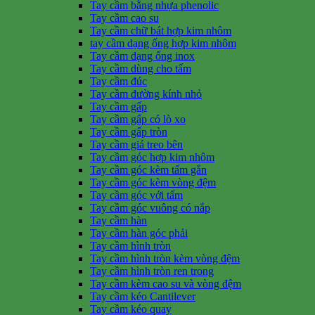
Tay cầm bằng nhựa phenolic
Tay cầm cao su
Tay cầm chữ bát hợp kim nhôm
tay cầm dạng ống hợp kim nhôm
Tay cầm dạng ống inox
Tay cầm dùng cho tấm
Tay cầm đúc
Tay cầm đường kính nhỏ
Tay cầm gấp
Tay cầm gấp có lò xo
Tay cầm gấp tròn
Tay cầm giá treo bên
Tay cầm góc hợp kim nhôm
Tay cầm góc kèm tấm gắn
Tay cầm góc kèm vòng đệm
Tay cầm góc với tấm
Tay cầm góc vuông có nắp
Tay cầm hàn
Tay cầm hàn góc phải
Tay cầm hình tròn
Tay cầm hình tròn kèm vòng đệm
Tay cầm hình tròn ren trong
Tay cầm kèm cao su và vòng đệm
Tay cầm kéo Cantilever
Tay cầm kéo quay