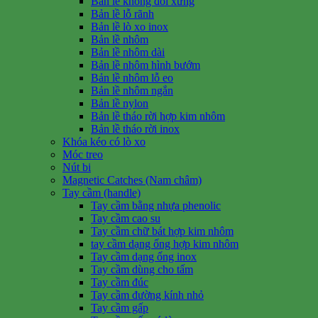
Bản lề không đối xứng
Bản lề lỗ rãnh
Bản lề lò xo inox
Bản lề nhôm
Bản lề nhôm dài
Bản lề nhôm hình bướm
Bản lề nhôm lỗ eo
Bản lề nhôm ngắn
Bản lề nylon
Bản lề tháo rời hợp kim nhôm
Bản lề tháo rời inox
Khóa kéo có lò xo
Móc treo
Nút bi
Magnetic Catches (Nam châm)
Tay cầm (handle)
Tay cầm bằng nhựa phenolic
Tay cầm cao su
Tay cầm chữ bát hợp kim nhôm
tay cầm dạng ống hợp kim nhôm
Tay cầm dạng ống inox
Tay cầm dùng cho tấm
Tay cầm đúc
Tay cầm đường kính nhỏ
Tay cầm gấp