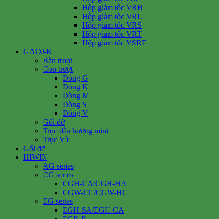
Hộp giảm tốc VRB
Hộp giảm tốc VRL
Hộp giảm tốc VRS
Hộp giảm tốc VRT
Hộp giảm tốc VSRF
GAOJ-K
Bàn trượt
Con trượt
Dòng G
Dòng K
Dòng M
Dòng S
Dòng V
Gối đỡ
Trục dẫn hướng mini
Trục Vít
Gối đỡ
HIWIN
AG series
CG series
CGH-CA/CGH-HA
CGW-CC/CGW-HC
EG series
EGH-SA/EGH-CA
EGR-R