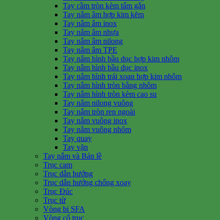
Tay cầm tròn kèm tấm gắn
Tay nắm âm hợp kim kẽm
Tay nắm âm inox
Tay nắm âm nhựa
Tay nắm âm nilong
Tay nắm âm TPE
Tay nắm hình bầu dục hợp kim nhôm
Tay nắm hình bầu dục inox
Tay nắm hình trái xoan hợp kim nhôm
Tay nắm hình tròn bằng nhôm
Tay nắm hình tròn kèm cao su
Tay nắm nilong vuông
Tay nắm tròn ren ngoài
Tay nắm vuông inox
Tay nắm vuông nhôm
Tay quay
Tay vặn
Tay nắm và Bản lề
Trục cam
Trục dẫn hướng
Trục dẫn hướng chống xoay
Trục Đúc
Trục từ
Vòng bi SFA
Vòng cổ trục