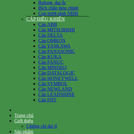
Bulong, đai ốc
Bích chân tăng chỉnh
Con trượt rãnh NĐH
CÁP ĐIỀU KHIỂN
Cáp ABB
Cáp MITSUBISHI
Cáp DELTA
Cáp OMRON
Cáp YASKAWA
Cáp PANASONIC
Cáp KUKA
Cáp FANUC
Cáp MINDEO
Cáp DATALOGIC
Cáp HONEYWELL
Cáp SYMBOL
Cáp NEWLAND
Cáp LEADSHINE
Cáp FHT
Trang chủ
Giới thiệu
Chứng chỉ đại lí
Sản phẩm