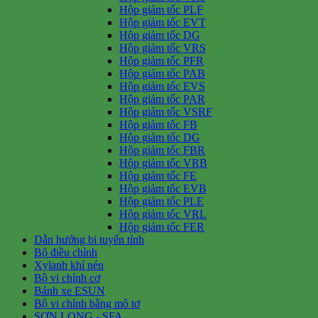
Hộp giảm tốc PLF
Hộp giảm tốc EVT
Hộp giảm tốc DG
Hộp giảm tốc VRS
Hộp giảm tốc PFR
Hộp giảm tốc PAB
Hộp giảm tốc EVS
Hộp giảm tốc PAR
Hộp giảm tốc VSRF
Hộp giảm tốc FB
Hộp giảm tốc DG
Hộp giảm tốc FBR
Hộp giảm tốc VRB
Hộp giảm tốc FE
Hộp giảm tốc EVB
Hộp giảm tốc PLE
Hộp giảm tốc VRL
Hộp giảm tốc FER
Dẫn hướng bi tuyến tính
Bộ điều chỉnh
Xylanh khí nén
Bộ vi chỉnh cơ
Bánh xe ESUN
Bộ vi chỉnh bằng mô tơ
SƠN LONG - SFA