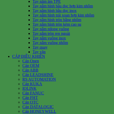
Tay nắm âm TPE
Tay nắm hình bầu dục hợp kim nhôm
Tay nắm hình bầu dục inox
Tay nắm hình trái xoan hợp kim nhôm
Tay nắm hình tròn bằng nhôm
Tay nắm hình tròn kèm cao su
Tay nắm nilong vuông
Tay nắm tròn ren ngoài
Tay nắm vuông inox
Tay nắm vuông nhôm
Tay quay
Tay vặn
CÁP ĐIỀU KHIỂN
Cáp Open
Cáp OEM
Cáp ABB
Cáp LEADSHINE
RS AUTOMATION
Cáp KUKA
IOLINK
Cáp FANUC
Cáp FHT
Cáp OTC
Cáp DATALOGIC
Cáp HONEYWELL