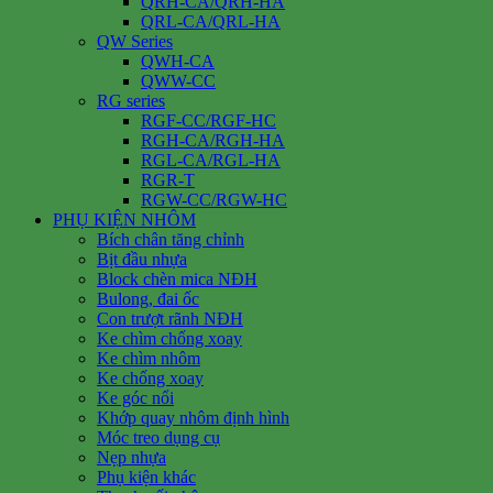
QRH-CA/QRH-HA
QRL-CA/QRL-HA
QW Series
QWH-CA
QWW-CC
RG series
RGF-CC/RGF-HC
RGH-CA/RGH-HA
RGL-CA/RGL-HA
RGR-T
RGW-CC/RGW-HC
PHỤ KIỆN NHÔM
Bích chân tăng chỉnh
Bịt đầu nhựa
Block chèn mica NĐH
Bulong, đai ốc
Con trượt rãnh NĐH
Ke chìm chống xoay
Ke chìm nhôm
Ke chống xoay
Ke góc nổi
Khớp quay nhôm định hình
Móc treo dụng cụ
Nẹp nhựa
Phụ kiện khác