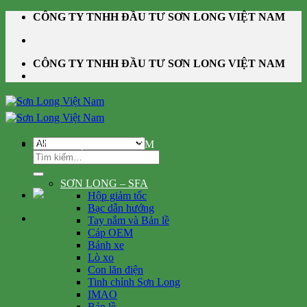
Skip
CÔNG TY TNHH ĐẦU TƯ SƠN LONG VIỆT NAM
to
content
CÔNG TY TNHH ĐẦU TƯ SƠN LONG VIỆT NAM
DANH MỤC SẢN PHẨM
Tìm
kiếm:
SƠN LONG – SFA
Hộp giảm tốc
Bạc dẫn hướng
Tay nắm và Bản lề
Cáp OEM
Bánh xe
Lò xo
Con lăn điện
Tinh chỉnh Sơn Long
IMAO
Bản lề