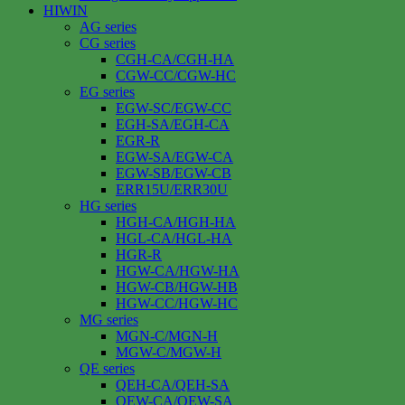
HIWIN
AG series
CG series
CGH-CA/CGH-HA
CGW-CC/CGW-HC
EG series
EGW-SC/EGW-CC
EGH-SA/EGH-CA
EGR-R
EGW-SA/EGW-CA
EGW-SB/EGW-CB
ERR15U/ERR30U
HG series
HGH-CA/HGH-HA
HGL-CA/HGL-HA
HGR-R
HGW-CA/HGW-HA
HGW-CB/HGW-HB
HGW-CC/HGW-HC
MG series
MGN-C/MGN-H
MGW-C/MGW-H
QE series
QEH-CA/QEH-SA
QEW-CA/QEW-SA