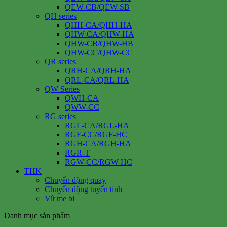
QEW-CB/QEW-SB
QH series
QHH-CA/QHH-HA
QHW-CA/QHW-HA
QHW-CB/QHW-HB
QHW-CC/QHW-CC
QR series
QRH-CA/QRH-HA
QRL-CA/QRL-HA
QW Series
QWH-CA
QWW-CC
RG series
RGL-CA/RGL-HA
RGF-CC/RGF-HC
RGH-CA/RGH-HA
RGR-T
RGW-CC/RGW-HC
THK
Chuyển động quay
Chuyển động tuyến tính
Vít me bi
Danh mục sản phẩm