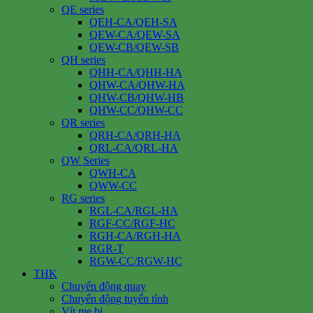
QE series
QEH-CA/QEH-SA
QEW-CA/QEW-SA
QEW-CB/QEW-SB
QH series
QHH-CA/QHH-HA
QHW-CA/QHW-HA
QHW-CB/QHW-HB
QHW-CC/QHW-CC
QR series
QRH-CA/QRH-HA
QRL-CA/QRL-HA
QW Series
QWH-CA
QWW-CC
RG series
RGL-CA/RGL-HA
RGF-CC/RGF-HC
RGH-CA/RGH-HA
RGR-T
RGW-CC/RGW-HC
THK
Chuyển động quay
Chuyển động tuyến tính
Vít me bi