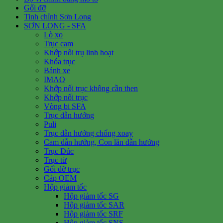
Gối đỡ
Tinh chỉnh Sơn Long
SƠN LONG - SFA
Lò xo
Trục cam
Khớp nối trụ linh hoạt
Khóa trục
Bánh xe
IMAO
Khớp nối trục không cần then
Khớp nối trục
Vòng bi SFA
Trục dẫn hướng
Puli
Trục dẫn hướng chống xoay
Cam dẫn hướng, Con lăn dẫn hướng
Trục Đúc
Trục từ
Gối đỡ trục
Cáp OEM
Hộp giảm tốc
Hộp giảm tốc SG
Hộp giảm tốc SAR
Hộp giảm tốc SRF
Hộp giảm tốc SNS