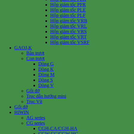
Hộp giảm tốc PFR
Hộp giảm tốc PLE
Hộp giảm tốc PLF
Hộp giảm tốc VRB
Hộp giảm tốc VRL
Hộp giảm tốc VRS
Hộp giảm tốc VRT
Hộp giảm tốc VSRF
GAOJ-K
Bàn trượt
Con trượt
Dòng G
Dòng K
Dòng M
Dòng S
Dòng V
Gối đỡ
Trục dẫn hướng mini
Trục Vít
Gối đỡ
HIWIN
AG series
CG series
CGH-CA/CGH-HA
CGW-CC/CGW-HC