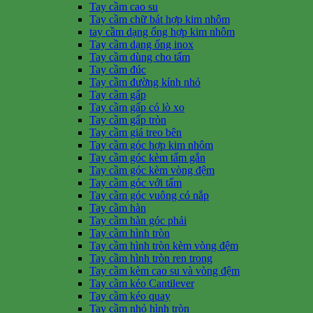
Tay cầm cao su
Tay cầm chữ bát hợp kim nhôm
tay cầm dạng ống hợp kim nhôm
Tay cầm dạng ống inox
Tay cầm dùng cho tấm
Tay cầm đúc
Tay cầm đường kính nhỏ
Tay cầm gấp
Tay cầm gấp có lò xo
Tay cầm gấp tròn
Tay cầm giá treo bên
Tay cầm góc hợp kim nhôm
Tay cầm góc kèm tấm gắn
Tay cầm góc kèm vòng đệm
Tay cầm góc với tấm
Tay cầm góc vuông có nắp
Tay cầm hàn
Tay cầm hàn góc phải
Tay cầm hình tròn
Tay cầm hình tròn kèm vòng đệm
Tay cầm hình tròn ren trong
Tay cầm kèm cao su và vòng đệm
Tay cầm kéo Cantilever
Tay cầm kéo quay
Tay cầm nhỏ hình tròn