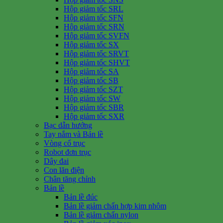
Hộp giảm tốc SRL
Hộp giảm tốc SFN
Hộp giảm tốc SRN
Hộp giảm tốc SVFN
Hộp giảm tốc SX
Hộp giảm tốc SRVT
Hộp giảm tốc SHVT
Hộp giảm tốc SA
Hộp giảm tốc SB
Hộp giảm tốc SZT
Hộp giảm tốc SW
Hộp giảm tốc SBR
Hộp giảm tốc SXR
Bạc dẫn hướng
Tay nắm và Bản lề
Vòng cổ trục
Robot đơn trục
Dây đai
Con lăn điện
Chân tăng chỉnh
Bản lề
Bản lề đúc
Bản lề giảm chấn hợp kim nhôm
Bản lề giảm chấn nylon