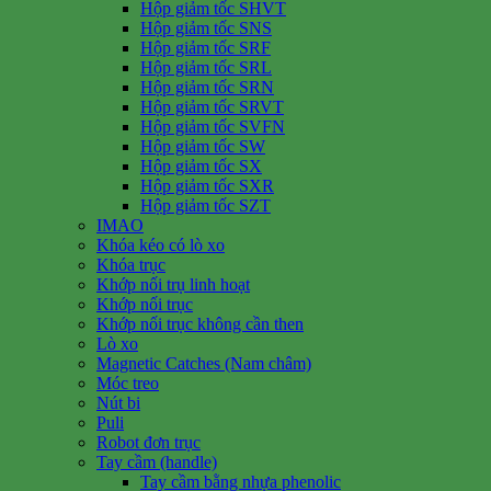
Hộp giảm tốc SHVT
Hộp giảm tốc SNS
Hộp giảm tốc SRF
Hộp giảm tốc SRL
Hộp giảm tốc SRN
Hộp giảm tốc SRVT
Hộp giảm tốc SVFN
Hộp giảm tốc SW
Hộp giảm tốc SX
Hộp giảm tốc SXR
Hộp giảm tốc SZT
IMAO
Khóa kéo có lò xo
Khóa trục
Khớp nối trụ linh hoạt
Khớp nối trục
Khớp nối trục không cần then
Lò xo
Magnetic Catches (Nam châm)
Móc treo
Nút bi
Puli
Robot đơn trục
Tay cầm (handle)
Tay cầm bằng nhựa phenolic