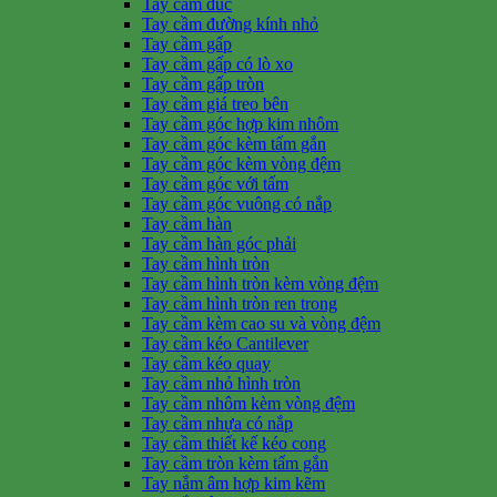
Tay cầm đúc
Tay cầm đường kính nhỏ
Tay cầm gấp
Tay cầm gấp có lò xo
Tay cầm gấp tròn
Tay cầm giá treo bên
Tay cầm góc hợp kim nhôm
Tay cầm góc kèm tấm gắn
Tay cầm góc kèm vòng đệm
Tay cầm góc với tấm
Tay cầm góc vuông có nắp
Tay cầm hàn
Tay cầm hàn góc phải
Tay cầm hình tròn
Tay cầm hình tròn kèm vòng đệm
Tay cầm hình tròn ren trong
Tay cầm kèm cao su và vòng đệm
Tay cầm kéo Cantilever
Tay cầm kéo quay
Tay cầm nhỏ hình tròn
Tay cầm nhôm kèm vòng đệm
Tay cầm nhựa có nắp
Tay cầm thiết kế kéo cong
Tay cầm tròn kèm tấm gắn
Tay nắm âm hợp kim kẽm