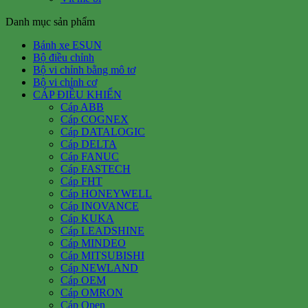
Danh mục sản phẩm
Bánh xe ESUN
Bộ điều chỉnh
Bộ vi chỉnh bằng mô tơ
Bộ vi chỉnh cơ
CÁP ĐIỀU KHIỂN
Cáp ABB
Cáp COGNEX
Cáp DATALOGIC
Cáp DELTA
Cáp FANUC
Cáp FASTECH
Cáp FHT
Cáp HONEYWELL
Cáp INOVANCE
Cáp KUKA
Cáp LEADSHINE
Cáp MINDEO
Cáp MITSUBISHI
Cáp NEWLAND
Cáp OEM
Cáp OMRON
Cáp Open