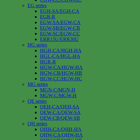
EG series
EGH-SA/EGH-CA
EGR-R
EGW-SA/EGW-CA
EGW-SB/EGW-CB
EGW-SC/EGW-CC
ERR15U/ERR30U
HG series
HGH-CA/HGH-HA
HGL-CA/HGL-HA
HGR-R
HGW-CA/HGW-HA
HGW-CB/HGW-HB
HGW-CC/HGW-HC
MG series
MGN-C/MGN-H
MGW-C/MGW-H
QE series
QEH-CA/QEH-SA
QEW-CA/QEW-SA
QEW-CB/QEW-SB
QH series
QHH-CA/QHH-HA
QHW-CA/QHW-HA