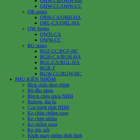
QHW-CB/QHW-HB
QHW-CC/QHW-CC
QR series
QRH-CA/QRH-HA
QRL-CA/QRL-HA
QW Series
QWH-CA
QWW-CC
RG series
RGF-CC/RGF-HC
RGH-CA/RGH-HA
RGL-CA/RGL-HA
RGR-T
RGW-CC/RGW-HC
PHỤ KIỆN NHÔM
Bích chân tăng chỉnh
Bịt đầu nhựa
Block chèn mica NĐH
Bulong, đai ốc
Con trượt rãnh NĐH
Ke chìm chống xoay
Ke chìm nhôm
Ke chống xoay
Ke góc nổi
Khớp quay nhôm định hình