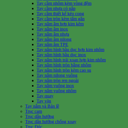
Tay cầm nhôm kèm vòng đệm
Tay cầm nhựa có nắp
Tay cầm thiết kế kéo cong
Tay cầm tròn kèm tấm gắn
Tay nắm âm hợp kim kẽm
Tay nắm âm inox
Tay nắm âm nhựa
Tay nắm âm nilong
Tay nắm âm TPE
Tay nắm hình bầu dục hợp kim nhôm
Tay nắm hình bầu dục inox
Tay nắm hình trái xoan hợp kim nhôm
Tay nắm hình tròn bằng nhôm
Tay nắm hình tròn kèm cao su
Tay nắm nilong vuông
Tay nắm tròn ren ngoài
Tay nắm vuông inox
Tay nắm vuông nhôm
Tay quay
Tay vặn
Tay nắm và Bản lề
Trục cam
Trục dẫn hướng
Trục dẫn hướng chống xoay
Trục Đúc