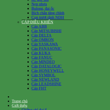
Nẹp nhựa
Bulong, đai ốc
Bích chân tăng chỉnh
Con trượt rãnh NĐH
CÁP ĐIỀU KHIỂN
Cáp ABB
Cáp MITSUBISHI
Cáp DELTA
Cáp OMRON
Cáp YASKAWA
Cáp PANASONIC
Cáp KUKA
Cáp FANUC
Cáp MINDEO
Cáp DATALOGIC
Cáp HONEYWELL
Cáp SYMBOL
Cáp NEWLAND
Cáp LEADSHINE
Cáp FHT
Trang chủ
Giới thiệu
Chứng chỉ đại lí