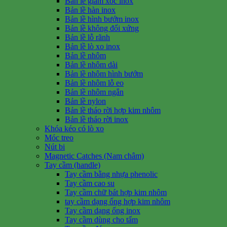
Bản lề giảm xóc inox
Bản lề hàn inox
Bản lề hình bướm inox
Bản lề không đối xứng
Bản lề lỗ rãnh
Bản lề lò xo inox
Bản lề nhôm
Bản lề nhôm dài
Bản lề nhôm hình bướm
Bản lề nhôm lỗ eo
Bản lề nhôm ngắn
Bản lề nylon
Bản lề tháo rời hợp kim nhôm
Bản lề tháo rời inox
Khóa kéo có lò xo
Móc treo
Nút bi
Magnetic Catches (Nam châm)
Tay cầm (handle)
Tay cầm bằng nhựa phenolic
Tay cầm cao su
Tay cầm chữ bát hợp kim nhôm
tay cầm dạng ống hợp kim nhôm
Tay cầm dạng ống inox
Tay cầm dùng cho tấm