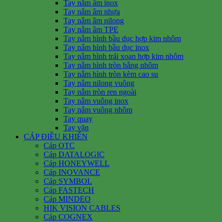
Tay nắm âm inox
Tay nắm âm nhựa
Tay nắm âm nilong
Tay nắm âm TPE
Tay nắm hình bầu dục hợp kim nhôm
Tay nắm hình bầu dục inox
Tay nắm hình trái xoan hợp kim nhôm
Tay nắm hình tròn bằng nhôm
Tay nắm hình tròn kèm cao su
Tay nắm nilong vuông
Tay nắm tròn ren ngoài
Tay nắm vuông inox
Tay nắm vuông nhôm
Tay quay
Tay vặn
CÁP ĐIỀU KHIỂN
Cáp OTC
Cáp DATALOGIC
Cáp HONEYWELL
Cáp INOVANCE
Cáp SYMBOL
Cáp FASTECH
Cáp MINDEO
HIK VISION CABLES
Cáp COGNEX