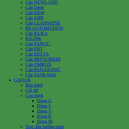
Cáp NEWLAND
Cáp Open
Cáp OEM
Cáp ABB
Cáp LEADSHINE
RS AUTOMATION
Cáp KUKA
IOLINK
Cáp FANUC
Cáp FHT
Cáp DELTA
Cáp MITSUBISHI
Cáp OMRON
Cáp PANASONIC
Cáp YASKAWA
GAOJ-K
Bàn trượt
Gối đỡ
Con trượt
Dòng G
Dòng S
Dòng V
Dòng K
Dòng M
Trục dẫn hướng mini