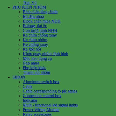
Trục Vít
PHỤ KIỆN NHÔM
Bích chân tăng chỉnh
Bịt đầu nhựa
Block chèn mica NĐH
Bulong, đai ốc
Con trượt rãnh NĐH
Ke chìm chống xoay
Ke chìm nhôm
Ke chống xoay
Ke góc nổi
Khớp quay nhôm định hình
Móc treo dụng cụ
Nẹp nhựa
Phụ kiện khác
Thanh nối nhôm
SIRON
Aluminum switch box
Cable
Cable corresponding to plc series
Connection control box
Indicator
Multi - functional led signal lights
Power Wiring Module
Relay accessories