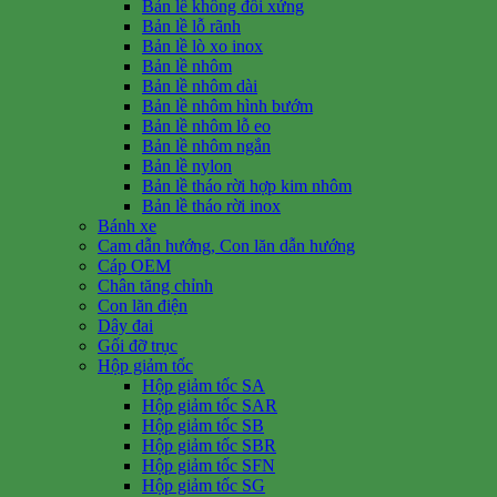
Bản lề không đối xứng
Bản lề lỗ rãnh
Bản lề lò xo inox
Bản lề nhôm
Bản lề nhôm dài
Bản lề nhôm hình bướm
Bản lề nhôm lỗ eo
Bản lề nhôm ngắn
Bản lề nylon
Bản lề tháo rời hợp kim nhôm
Bản lề tháo rời inox
Bánh xe
Cam dẫn hướng, Con lăn dẫn hướng
Cáp OEM
Chân tăng chỉnh
Con lăn điện
Dây đai
Gối đỡ trục
Hộp giảm tốc
Hộp giảm tốc SA
Hộp giảm tốc SAR
Hộp giảm tốc SB
Hộp giảm tốc SBR
Hộp giảm tốc SFN
Hộp giảm tốc SG