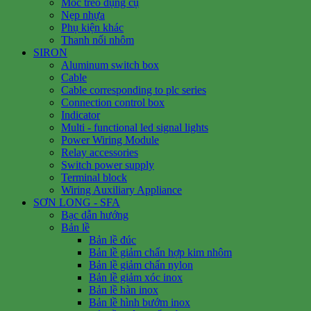
Móc treo dụng cụ
Nẹp nhựa
Phụ kiện khác
Thanh nối nhôm
SIRON
Aluminum switch box
Cable
Cable corresponding to plc series
Connection control box
Indicator
Multi - functional led signal lights
Power Wiring Module
Relay accessories
Switch power supply
Terminal block
Wiring Auxiliary Appliance
SƠN LONG - SFA
Bạc dẫn hướng
Bản lề
Bản lề đúc
Bản lề giảm chấn hợp kim nhôm
Bản lề giảm chấn nylon
Bản lề giảm xóc inox
Bản lề hàn inox
Bản lề hình bướm inox