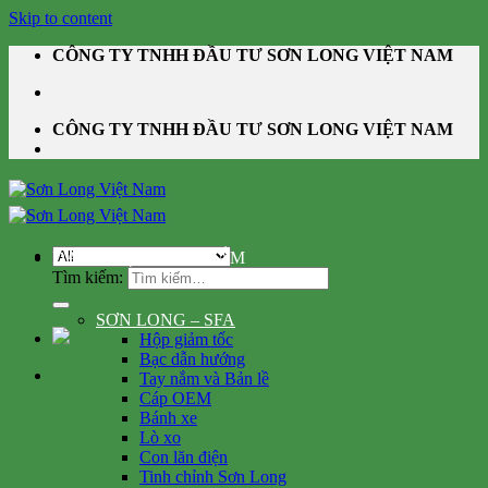
Skip to content
CÔNG TY TNHH ĐẦU TƯ SƠN LONG VIỆT NAM
CÔNG TY TNHH ĐẦU TƯ SƠN LONG VIỆT NAM
DANH MỤC SẢN PHẨM
Tìm kiếm:
SƠN LONG – SFA
Hộp giảm tốc
Bạc dẫn hướng
Tay nắm và Bản lề
Cáp OEM
Bánh xe
Lò xo
Con lăn điện
Tinh chỉnh Sơn Long