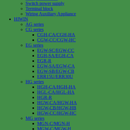
Switch power supply
Terminal block
Wiring Auxiliary Appliance
HIWIN
AG series
CG series
CGH-CA/CGH-HA
CGW-CC/CGW-HC
EG series
EGW-SC/EGW-CC
EGH-SA/EGH-CA
EGR-R
EGW-SA/EGW-CA
EGW-SB/EGW-CB
ERR15U/ERR30U
HG series
HGH-CA/HGH-HA
HGL-CA/HGL-HA
HGR-R
HGW-CA/HGW-HA
HGW-CB/HGW-HB
HGW-CC/HGW-HC
MG series
MGN-C/MGN-H
MGW-C/MGW-H