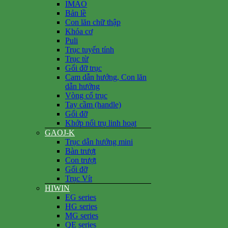
IMAO
Bản lề
Con lăn chữ thập
Khóa cơ
Puli
Trục tuyến tính
Trục từ
Gối đỡ trục
Cam dẫn hướng, Con lăn
dẫn hướng
Vòng cổ trục
Tay cầm (handle)
Gối đỡ
Khớp nối trụ linh hoạt
GAOJ-K
Trục dẫn hướng mini
Bàn trượt
Con trượt
Gối đỡ
Trục Vít
HIWIN
EG series
HG series
MG series
QE series