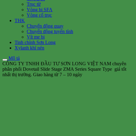
Trục từ
Vòng bi SFA
Vòng cổ trục
THK
Chuyển động quay
Chuyển động tuyến tính
Vít me bi
Tinh chỉnh Sơn Long
Xylanh khí nén
Mô tả
CÔNG TY TNHH ĐẦU TƯ SƠN LONG VIỆT NAM chuyên
phân phối Dovetail Slide Stage ZMA Series Square Type giá tốt
nhất thị trường. Giao hàng từ 7 – 10 ngày