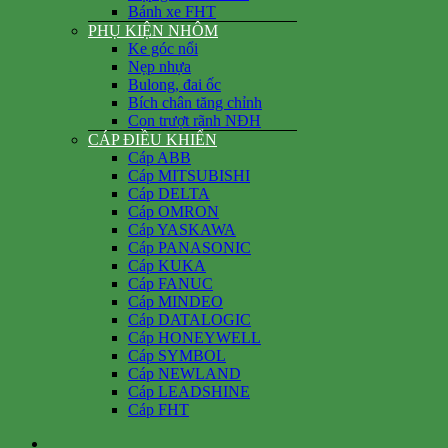
Bánh xe FHT
PHỤ KIỆN NHÔM
Ke góc nổi
Nẹp nhựa
Bulong, đai ốc
Bích chân tăng chỉnh
Con trượt rãnh NĐH
CÁP ĐIỀU KHIỂN
Cáp ABB
Cáp MITSUBISHI
Cáp DELTA
Cáp OMRON
Cáp YASKAWA
Cáp PANASONIC
Cáp KUKA
Cáp FANUC
Cáp MINDEO
Cáp DATALOGIC
Cáp HONEYWELL
Cáp SYMBOL
Cáp NEWLAND
Cáp LEADSHINE
Cáp FHT