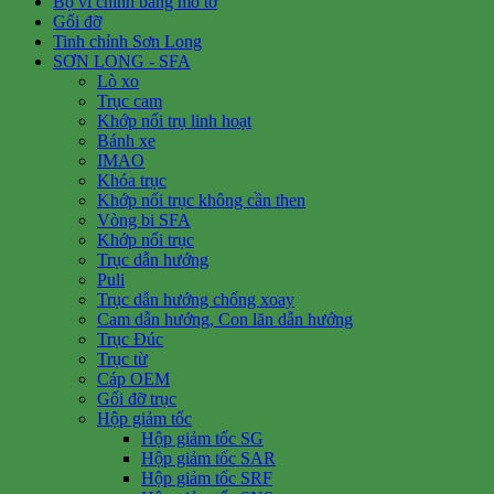
Bộ vi chỉnh bằng mô tơ
Gối đỡ
Tinh chỉnh Sơn Long
SƠN LONG - SFA
Lò xo
Trục cam
Khớp nối trụ linh hoạt
Bánh xe
IMAO
Khóa trục
Khớp nối trục không cần then
Vòng bi SFA
Khớp nối trục
Trục dẫn hướng
Puli
Trục dẫn hướng chống xoay
Cam dẫn hướng, Con lăn dẫn hướng
Trục Đúc
Trục từ
Cáp OEM
Gối đỡ trục
Hộp giảm tốc
Hộp giảm tốc SG
Hộp giảm tốc SAR
Hộp giảm tốc SRF