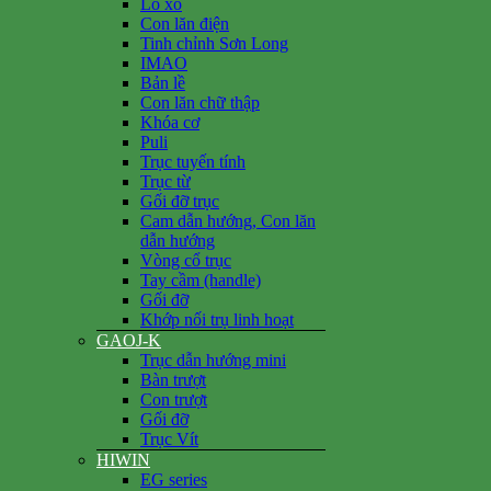
Lò xo
Con lăn điện
Tinh chỉnh Sơn Long
IMAO
Bản lề
Con lăn chữ thập
Khóa cơ
Puli
Trục tuyến tính
Trục từ
Gối đỡ trục
Cam dẫn hướng, Con lăn
dẫn hướng
Vòng cổ trục
Tay cầm (handle)
Gối đỡ
Khớp nối trụ linh hoạt
GAOJ-K
Trục dẫn hướng mini
Bàn trượt
Con trượt
Gối đỡ
Trục Vít
HIWIN
EG series