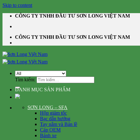
Skip to content
CÔNG TY TNHH ĐẦU TƯ SƠN LONG VIỆT NAM
CÔNG TY TNHH ĐẦU TƯ SƠN LONG VIỆT NAM
Tìm kiếm:
DANH MỤC SẢN PHẨM
SƠN LONG – SFA
Hộp giảm tốc
Bạc dẫn hướng
Tay nắm và Bản lề
Cáp OEM
Bánh xe