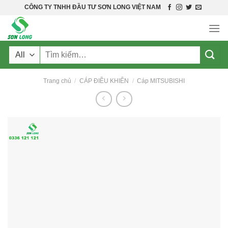
Skip
CÔNG TY TNHH ĐẦU TƯ SƠN LONG VIỆT NAM
to
content
Tìm
kiếm:
Trang chủ
/
CÁP ĐIỀU KHIỂN
/
Cáp MITSUBISHI