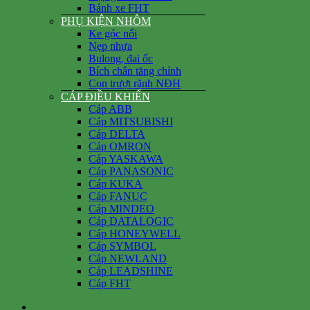
Bánh xe FHT
PHỤ KIỆN NHÔM
Ke góc nổi
Nẹp nhựa
Bulong, đai ốc
Bích chân tăng chỉnh
Con trượt rãnh NĐH
CÁP ĐIỀU KHIỂN
Cáp ABB
Cáp MITSUBISHI
Cáp DELTA
Cáp OMRON
Cáp YASKAWA
Cáp PANASONIC
Cáp KUKA
Cáp FANUC
Cáp MINDEO
Cáp DATALOGIC
Cáp HONEYWELL
Cáp SYMBOL
Cáp NEWLAND
Cáp LEADSHINE
Cáp FHT