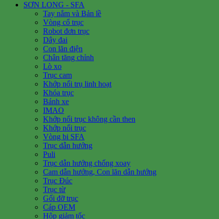
SƠN LONG - SFA
Tay nắm và Bản lề
Vòng cổ trục
Robot đơn trục
Dây đai
Con lăn điện
Chân tăng chỉnh
Lò xo
Trục cam
Khớp nối trụ linh hoạt
Khóa trục
Bánh xe
IMAO
Khớp nối trục không cần then
Khớp nối trục
Vòng bi SFA
Trục dẫn hướng
Puli
Trục dẫn hướng chống xoay
Cam dẫn hướng, Con lăn dẫn hướng
Trục Đúc
Trục từ
Gối đỡ trục
Cáp OEM
Hộp giảm tốc