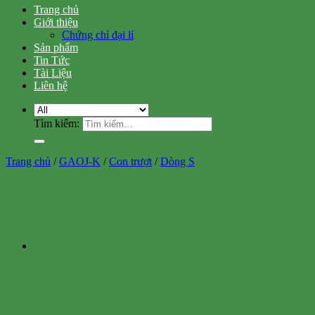
Trang chủ
Giới thiệu
Chứng chỉ đại lí
Sản phẩm
Tin Tức
Tài Liệu
Liên hệ
Tìm kiếm:
Trang chủ
/
GAOJ-K
/
Con trượt
/
Dòng S