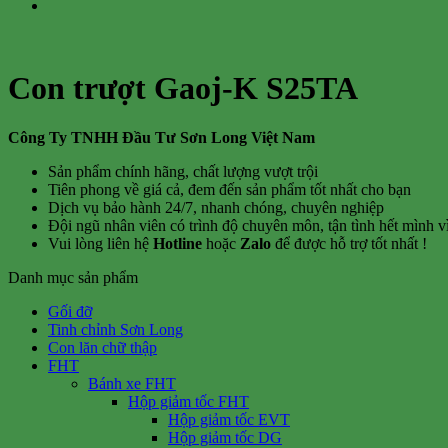
Con trượt Gaoj-K S25TA
Công Ty TNHH Đầu Tư Sơn Long Việt Nam
Sản phẩm chính hãng, chất lượng vượt trội
Tiên phong về giá cả, đem đến sản phẩm tốt nhất cho bạn
Dịch vụ bảo hành 24/7, nhanh chóng, chuyên nghiệp
Đội ngũ nhân viên có trình độ chuyên môn, tận tình hết mình 
Vui lòng liên hệ
Hotline
hoặc
Zalo
để được hỗ trợ tốt nhất !
Danh mục sản phẩm
Gối đỡ
Tinh chỉnh Sơn Long
Con lăn chữ thập
FHT
Bánh xe FHT
Hộp giảm tốc FHT
Hộp giảm tốc EVT
Hộp giảm tốc DG