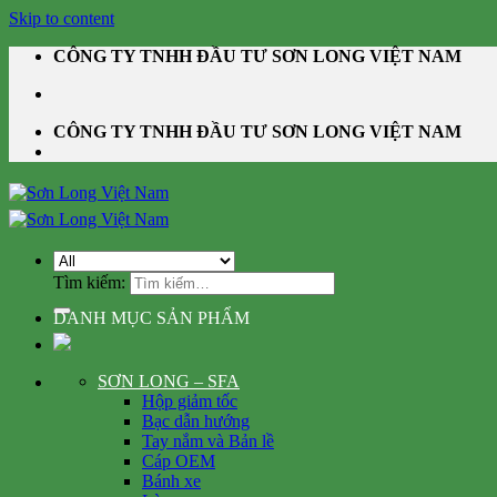
Skip to content
CÔNG TY TNHH ĐẦU TƯ SƠN LONG VIỆT NAM
CÔNG TY TNHH ĐẦU TƯ SƠN LONG VIỆT NAM
Tìm kiếm:
DANH MỤC SẢN PHẨM
SƠN LONG – SFA
Hộp giảm tốc
Bạc dẫn hướng
Tay nắm và Bản lề
Cáp OEM
Bánh xe