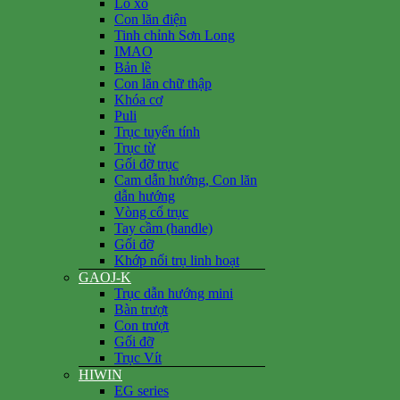
Lò xo
Con lăn điện
Tinh chỉnh Sơn Long
IMAO
Bản lề
Con lăn chữ thập
Khóa cơ
Puli
Trục tuyến tính
Trục từ
Gối đỡ trục
Cam dẫn hướng, Con lăn
dẫn hướng
Vòng cổ trục
Tay cầm (handle)
Gối đỡ
Khớp nối trụ linh hoạt
GAOJ-K
Trục dẫn hướng mini
Bàn trượt
Con trượt
Gối đỡ
Trục Vít
HIWIN
EG series