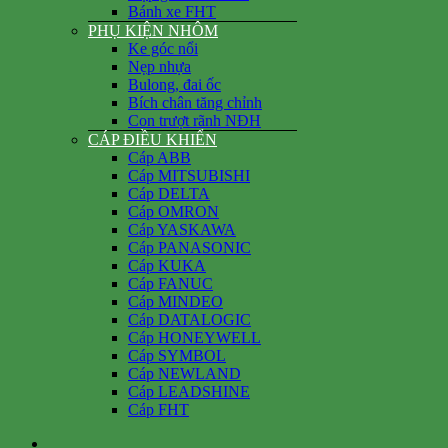
Bánh xe FHT
PHỤ KIỆN NHÔM
Ke góc nổi
Nẹp nhựa
Bulong, đai ốc
Bích chân tăng chỉnh
Con trượt rãnh NĐH
CÁP ĐIỀU KHIỂN
Cáp ABB
Cáp MITSUBISHI
Cáp DELTA
Cáp OMRON
Cáp YASKAWA
Cáp PANASONIC
Cáp KUKA
Cáp FANUC
Cáp MINDEO
Cáp DATALOGIC
Cáp HONEYWELL
Cáp SYMBOL
Cáp NEWLAND
Cáp LEADSHINE
Cáp FHT