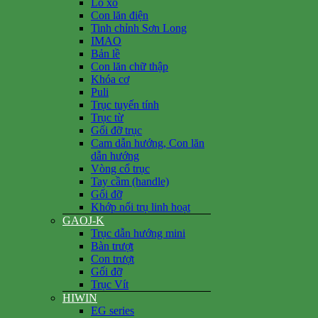
Lò xo
Con lăn điện
Tinh chỉnh Sơn Long
IMAO
Bản lề
Con lăn chữ thập
Khóa cơ
Puli
Trục tuyến tính
Trục từ
Gối đỡ trục
Cam dẫn hướng, Con lăn
dẫn hướng
Vòng cổ trục
Tay cầm (handle)
Gối đỡ
Khớp nối trụ linh hoạt
GAOJ-K
Trục dẫn hướng mini
Bàn trượt
Con trượt
Gối đỡ
Trục Vít
HIWIN
EG series