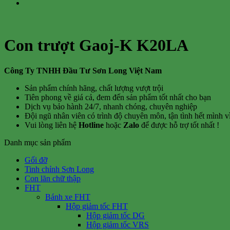
Con trượt Gaoj-K K20LA
Công Ty TNHH Đầu Tư Sơn Long Việt Nam
Sản phẩm chính hãng, chất lượng vượt trội
Tiên phong về giá cả, đem đến sản phẩm tốt nhất cho bạn
Dịch vụ bảo hành 24/7, nhanh chóng, chuyên nghiệp
Đội ngũ nhân viên có trình độ chuyên môn, tận tình hết mình 
Vui lòng liên hệ
Hotline
hoặc
Zalo
để được hỗ trợ tốt nhất !
Danh mục sản phẩm
Gối đỡ
Tinh chỉnh Sơn Long
Con lăn chữ thập
FHT
Bánh xe FHT
Hộp giảm tốc FHT
Hộp giảm tốc DG
Hộp giảm tốc VRS