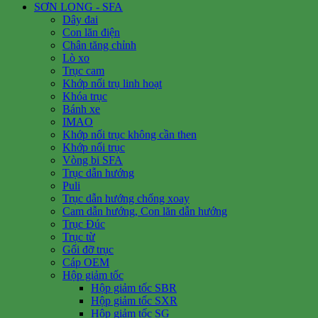
SƠN LONG - SFA
Dây đai
Con lăn điện
Chân tăng chỉnh
Lò xo
Trục cam
Khớp nối trụ linh hoạt
Khóa trục
Bánh xe
IMAO
Khớp nối trục không cần then
Khớp nối trục
Vòng bi SFA
Trục dẫn hướng
Puli
Trục dẫn hướng chống xoay
Cam dẫn hướng, Con lăn dẫn hướng
Trục Đúc
Trục từ
Gối đỡ trục
Cáp OEM
Hộp giảm tốc
Hộp giảm tốc SBR
Hộp giảm tốc SXR
Hộp giảm tốc SG