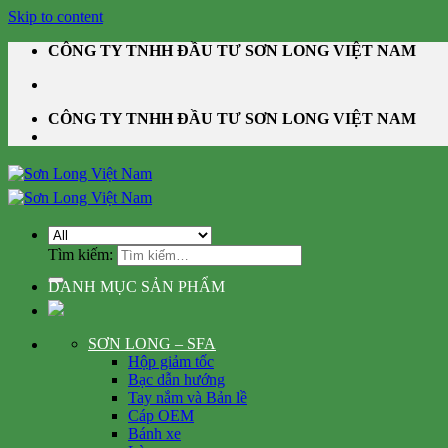
Skip to content
CÔNG TY TNHH ĐẦU TƯ SƠN LONG VIỆT NAM
CÔNG TY TNHH ĐẦU TƯ SƠN LONG VIỆT NAM
Tìm kiếm:
DANH MỤC SẢN PHẨM
SƠN LONG – SFA
Hộp giảm tốc
Bạc dẫn hướng
Tay nắm và Bản lề
Cáp OEM
Bánh xe