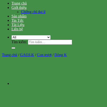
Trang chủ
Giới thiệu
Chứng chỉ đại lí
Sản phẩm
Tin Tức
Tài Liệu
Liên hệ
Tìm kiếm:
Trang chủ
/
GAOJ-K
/
Con trượt
/
Dòng K