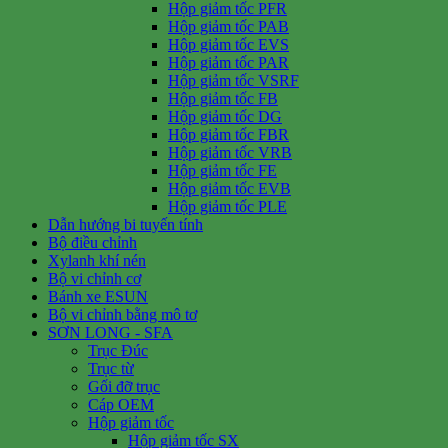
Hộp giảm tốc PFR
Hộp giảm tốc PAB
Hộp giảm tốc EVS
Hộp giảm tốc PAR
Hộp giảm tốc VSRF
Hộp giảm tốc FB
Hộp giảm tốc DG
Hộp giảm tốc FBR
Hộp giảm tốc VRB
Hộp giảm tốc FE
Hộp giảm tốc EVB
Hộp giảm tốc PLE
Dẫn hướng bi tuyến tính
Bộ điều chỉnh
Xylanh khí nén
Bộ vi chỉnh cơ
Bánh xe ESUN
Bộ vi chỉnh bằng mô tơ
SƠN LONG - SFA
Trục Đúc
Trục từ
Gối đỡ trục
Cáp OEM
Hộp giảm tốc
Hộp giảm tốc SX