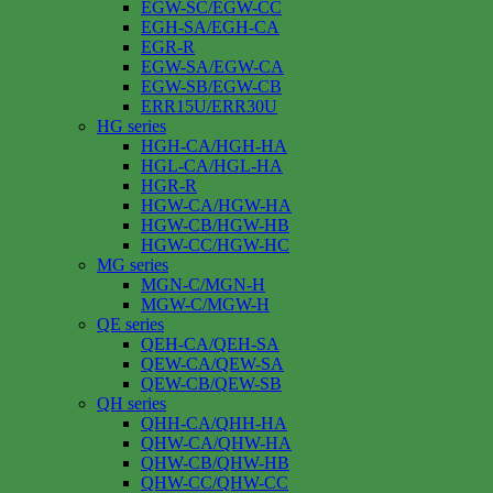
EGW-SC/EGW-CC
EGH-SA/EGH-CA
EGR-R
EGW-SA/EGW-CA
EGW-SB/EGW-CB
ERR15U/ERR30U
HG series
HGH-CA/HGH-HA
HGL-CA/HGL-HA
HGR-R
HGW-CA/HGW-HA
HGW-CB/HGW-HB
HGW-CC/HGW-HC
MG series
MGN-C/MGN-H
MGW-C/MGW-H
QE series
QEH-CA/QEH-SA
QEW-CA/QEW-SA
QEW-CB/QEW-SB
QH series
QHH-CA/QHH-HA
QHW-CA/QHW-HA
QHW-CB/QHW-HB
QHW-CC/QHW-CC