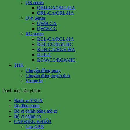
QR series
QRH-CA/QRH-HA
QRL-CA/QRL-HA
QW Series
QWH-CA
QWW-CC
RG series
RGL-CA/RGL-HA
RGF-CC/RGF-HC
RGH-CA/RGH-HA
RGR-T
RGW-CC/RGW-HC
THK
Chuyển động quay
Chuyển động tuyến tính
Vít me bi
Danh mục sản phẩm
Bánh xe ESUN
Bộ điều chỉnh
Bộ vi chỉnh bằng mô tơ
Bộ vi chỉnh cơ
CÁP ĐIỀU KHIỂN
Cáp ABB