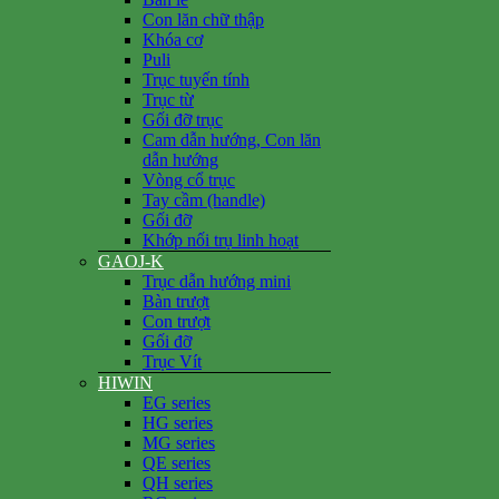
Con lăn chữ thập
Khóa cơ
Puli
Trục tuyến tính
Trục từ
Gối đỡ trục
Cam dẫn hướng, Con lăn
dẫn hướng
Vòng cổ trục
Tay cầm (handle)
Gối đỡ
Khớp nối trụ linh hoạt
GAOJ-K
Trục dẫn hướng mini
Bàn trượt
Con trượt
Gối đỡ
Trục Vít
HIWIN
EG series
HG series
MG series
QE series
QH series