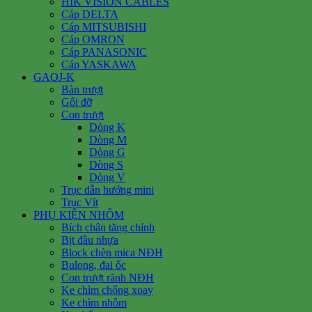
HIK VISION CABLES
Cáp DELTA
Cáp MITSUBISHI
Cáp OMRON
Cáp PANASONIC
Cáp YASKAWA
GAOJ-K
Bàn trượt
Gối đỡ
Con trượt
Dòng K
Dòng M
Dòng G
Dòng S
Dòng V
Trục dẫn hướng mini
Trục Vít
PHỤ KIỆN NHÔM
Bích chân tăng chỉnh
Bịt đầu nhựa
Block chèn mica NĐH
Bulong, đai ốc
Con trượt rãnh NĐH
Ke chìm chống xoay
Ke chìm nhôm