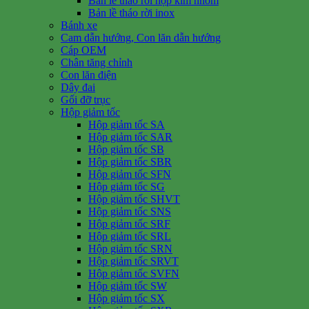
Bản lề tháo rời hợp kim nhôm
Bản lề tháo rời inox
Bánh xe
Cam dẫn hướng, Con lăn dẫn hướng
Cáp OEM
Chân tăng chỉnh
Con lăn điện
Dây đai
Gối đỡ trục
Hộp giảm tốc
Hộp giảm tốc SA
Hộp giảm tốc SAR
Hộp giảm tốc SB
Hộp giảm tốc SBR
Hộp giảm tốc SFN
Hộp giảm tốc SG
Hộp giảm tốc SHVT
Hộp giảm tốc SNS
Hộp giảm tốc SRF
Hộp giảm tốc SRL
Hộp giảm tốc SRN
Hộp giảm tốc SRVT
Hộp giảm tốc SVFN
Hộp giảm tốc SW
Hộp giảm tốc SX