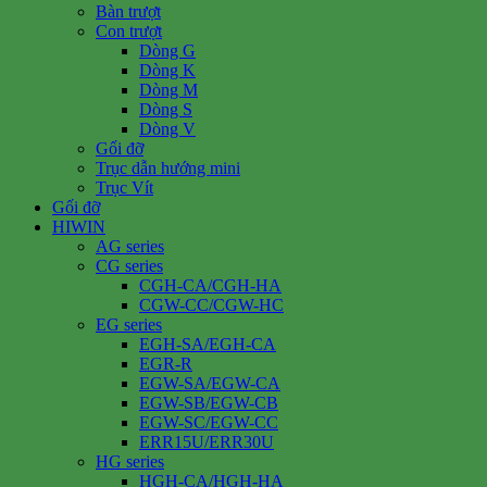
Bàn trượt
Con trượt
Dòng G
Dòng K
Dòng M
Dòng S
Dòng V
Gối đỡ
Trục dẫn hướng mini
Trục Vít
Gối đỡ
HIWIN
AG series
CG series
CGH-CA/CGH-HA
CGW-CC/CGW-HC
EG series
EGH-SA/EGH-CA
EGR-R
EGW-SA/EGW-CA
EGW-SB/EGW-CB
EGW-SC/EGW-CC
ERR15U/ERR30U
HG series
HGH-CA/HGH-HA