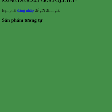
SX050-120-B-24-17-675-P-Q-C1C1”
Bạn phải
đăng nhập
để gửi đánh giá.
Sản phẩm tương tự