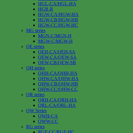
HGL-CA/HGL-HA
HGR-R
HGW-CA/HGW-HA
HGW-CB/HGW-HB
HGW-CC/HGW-HC
MG series
MGN-C/MGN-H
MGW-C/MGW-H
QE series
QEH-CA/QEH-SA
QEW-CA/QEW-SA
QEW-CB/QEW-SB
QH series
QHH-CA/QHH-HA
QHW-CA/QHW-HA
QHW-CB/QHW-HB
QHW-CC/QHW-CC
QR series
QRH-CA/QRH-HA
QRL-CA/QRL-HA
QW Series
QWH-CA
QWW-CC
RG series
RGF-CC/RGF-HC