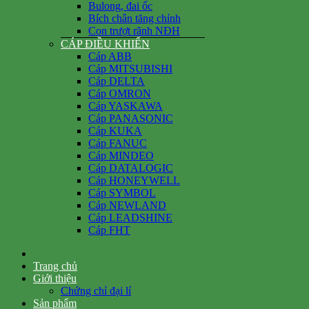
Bulong, đai ốc
Bích chân tăng chỉnh
Con trượt rãnh NĐH
CÁP ĐIỀU KHIỂN
Cáp ABB
Cáp MITSUBISHI
Cáp DELTA
Cáp OMRON
Cáp YASKAWA
Cáp PANASONIC
Cáp KUKA
Cáp FANUC
Cáp MINDEO
Cáp DATALOGIC
Cáp HONEYWELL
Cáp SYMBOL
Cáp NEWLAND
Cáp LEADSHINE
Cáp FHT
Trang chủ
Giới thiệu
Chứng chỉ đại lí
Sản phẩm