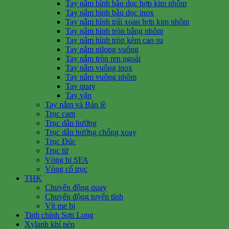
Tay nắm hình bầu dục hợp kim nhôm
Tay nắm hình bầu dục inox
Tay nắm hình trái xoan hợp kim nhôm
Tay nắm hình tròn bằng nhôm
Tay nắm hình tròn kèm cao su
Tay nắm nilong vuông
Tay nắm tròn ren ngoài
Tay nắm vuông inox
Tay nắm vuông nhôm
Tay quay
Tay vặn
Tay nắm và Bản lề
Trục cam
Trục dẫn hướng
Trục dẫn hướng chống xoay
Trục Đúc
Trục từ
Vòng bi SFA
Vòng cổ trục
THK
Chuyển động quay
Chuyển động tuyến tính
Vít me bi
Tinh chỉnh Sơn Long
Xylanh khí nén