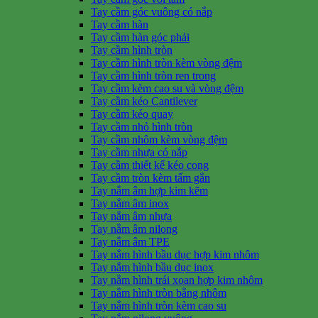
Tay cầm góc vuông có nắp
Tay cầm hàn
Tay cầm hàn góc phải
Tay cầm hình tròn
Tay cầm hình tròn kèm vòng đệm
Tay cầm hình tròn ren trong
Tay cầm kèm cao su và vòng đệm
Tay cầm kéo Cantilever
Tay cầm kéo quay
Tay cầm nhỏ hình tròn
Tay cầm nhôm kèm vòng đệm
Tay cầm nhựa có nắp
Tay cầm thiết kế kéo cong
Tay cầm tròn kèm tấm gắn
Tay nắm âm hợp kim kẽm
Tay nắm âm inox
Tay nắm âm nhựa
Tay nắm âm nilong
Tay nắm âm TPE
Tay nắm hình bầu dục hợp kim nhôm
Tay nắm hình bầu dục inox
Tay nắm hình trái xoan hợp kim nhôm
Tay nắm hình tròn bằng nhôm
Tay nắm hình tròn kèm cao su