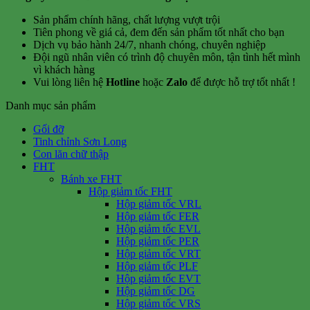
Sản phẩm chính hãng, chất lượng vượt trội
Tiên phong về giá cả, đem đến sản phẩm tốt nhất cho bạn
Dịch vụ bảo hành 24/7, nhanh chóng, chuyên nghiệp
Đội ngũ nhân viên có trình độ chuyên môn, tận tình hết mình
vì khách hàng
Vui lòng liên hệ
Hotline
hoặc
Zalo
để được hỗ trợ tốt nhất !
Danh mục sản phẩm
Gối đỡ
Tinh chỉnh Sơn Long
Con lăn chữ thập
FHT
Bánh xe FHT
Hộp giảm tốc FHT
Hộp giảm tốc VRL
Hộp giảm tốc FER
Hộp giảm tốc EVL
Hộp giảm tốc PER
Hộp giảm tốc VRT
Hộp giảm tốc PLF
Hộp giảm tốc EVT
Hộp giảm tốc DG
Hộp giảm tốc VRS