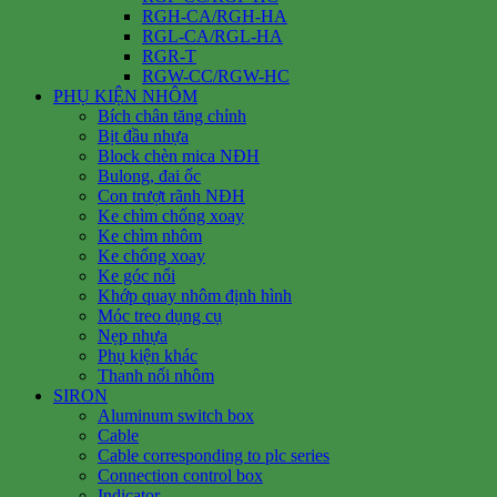
RGH-CA/RGH-HA
RGL-CA/RGL-HA
RGR-T
RGW-CC/RGW-HC
PHỤ KIỆN NHÔM
Bích chân tăng chỉnh
Bịt đầu nhựa
Block chèn mica NĐH
Bulong, đai ốc
Con trượt rãnh NĐH
Ke chìm chống xoay
Ke chìm nhôm
Ke chống xoay
Ke góc nổi
Khớp quay nhôm định hình
Móc treo dụng cụ
Nẹp nhựa
Phụ kiện khác
Thanh nối nhôm
SIRON
Aluminum switch box
Cable
Cable corresponding to plc series
Connection control box
Indicator