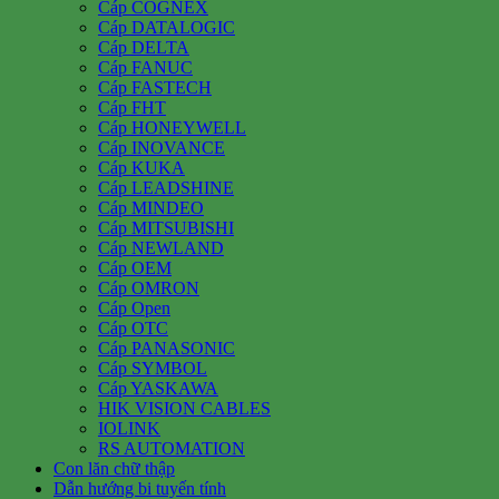
Cáp COGNEX
Cáp DATALOGIC
Cáp DELTA
Cáp FANUC
Cáp FASTECH
Cáp FHT
Cáp HONEYWELL
Cáp INOVANCE
Cáp KUKA
Cáp LEADSHINE
Cáp MINDEO
Cáp MITSUBISHI
Cáp NEWLAND
Cáp OEM
Cáp OMRON
Cáp Open
Cáp OTC
Cáp PANASONIC
Cáp SYMBOL
Cáp YASKAWA
HIK VISION CABLES
IOLINK
RS AUTOMATION
Con lăn chữ thập
Dẫn hướng bi tuyến tính