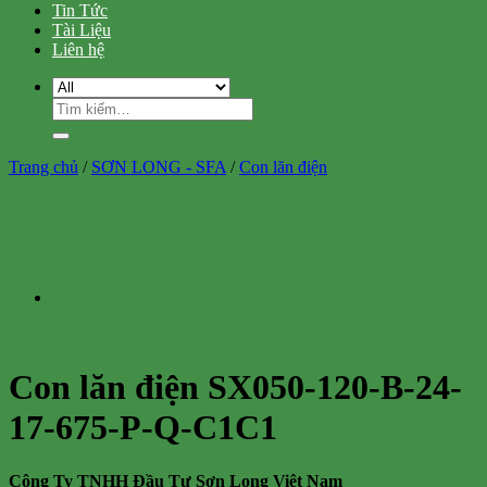
Tin Tức
Tài Liệu
Liên hệ
Tìm
kiếm:
Trang chủ
/
SƠN LONG - SFA
/
Con lăn điện
Con lăn điện SX050-120-B-24-
17-675-P-Q-C1C1
Công Ty TNHH Đầu Tư Sơn Long Việt Nam