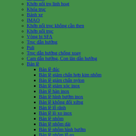
Khớp nối trụ linh hoạt
Khóa trục
Bánh xe
IMAO
Khớp nối trục không cần then
Khớp nối trục
Vòng bi SFA
Trục dẫn hướng
Puli
Trục dẫn hướng chống xoay
Cam dẫn hướng, Con lăn dẫn hướng
Bản lề
Bản lề đúc
Bản lề giảm chấn hợp kim nhôm
Bản lề giảm chấn nylon
Bản lề giảm xóc inox
Bản lề hàn inox
Bản lề hình bướm inox
Bản lề không đối xứng
Bản lề lỗ rãnh
Bản lề lò xo inox
Bản lề nhôm
Bản lề nhôm dài
Bản lề nhôm hình bướm
Bản lề nhôm lỗ eo