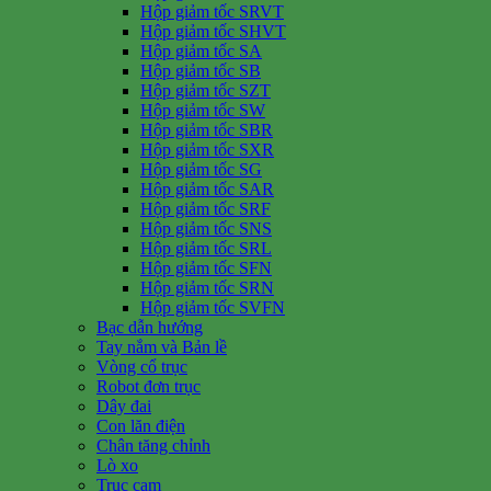
Hộp giảm tốc SRVT
Hộp giảm tốc SHVT
Hộp giảm tốc SA
Hộp giảm tốc SB
Hộp giảm tốc SZT
Hộp giảm tốc SW
Hộp giảm tốc SBR
Hộp giảm tốc SXR
Hộp giảm tốc SG
Hộp giảm tốc SAR
Hộp giảm tốc SRF
Hộp giảm tốc SNS
Hộp giảm tốc SRL
Hộp giảm tốc SFN
Hộp giảm tốc SRN
Hộp giảm tốc SVFN
Bạc dẫn hướng
Tay nắm và Bản lề
Vòng cổ trục
Robot đơn trục
Dây đai
Con lăn điện
Chân tăng chỉnh
Lò xo
Trục cam