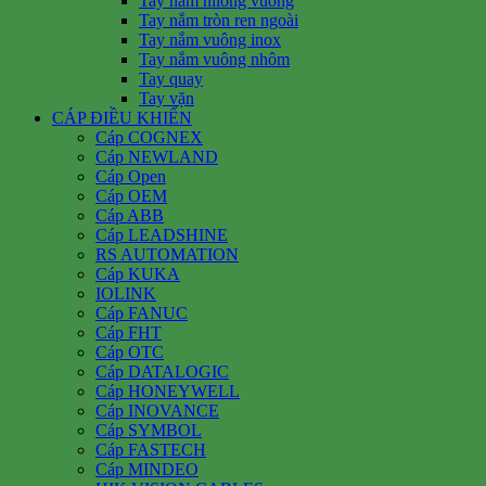
Tay nắm nilong vuông
Tay nắm tròn ren ngoài
Tay nắm vuông inox
Tay nắm vuông nhôm
Tay quay
Tay vặn
CÁP ĐIỀU KHIỂN
Cáp COGNEX
Cáp NEWLAND
Cáp Open
Cáp OEM
Cáp ABB
Cáp LEADSHINE
RS AUTOMATION
Cáp KUKA
IOLINK
Cáp FANUC
Cáp FHT
Cáp OTC
Cáp DATALOGIC
Cáp HONEYWELL
Cáp INOVANCE
Cáp SYMBOL
Cáp FASTECH
Cáp MINDEO