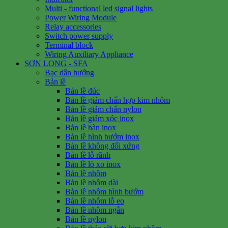
Multi - functional led signal lights
Power Wiring Module
Relay accessories
Switch power supply
Terminal block
Wiring Auxiliary Appliance
SƠN LONG - SFA
Bạc dẫn hướng
Bản lề
Bản lề đúc
Bản lề giảm chấn hợp kim nhôm
Bản lề giảm chấn nylon
Bản lề giảm xóc inox
Bản lề hàn inox
Bản lề hình bướm inox
Bản lề không đối xứng
Bản lề lỗ rãnh
Bản lề lò xo inox
Bản lề nhôm
Bản lề nhôm dài
Bản lề nhôm hình bướm
Bản lề nhôm lỗ eo
Bản lề nhôm ngắn
Bản lề nylon