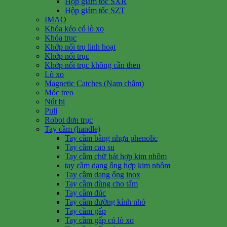
Hộp giảm tốc SXR
Hộp giảm tốc SZT
IMAO
Khóa kéo có lò xo
Khóa trục
Khớp nối trụ linh hoạt
Khớp nối trục
Khớp nối trục không cần then
Lò xo
Magnetic Catches (Nam châm)
Móc treo
Nút bi
Puli
Robot đơn trục
Tay cầm (handle)
Tay cầm bằng nhựa phenolic
Tay cầm cao su
Tay cầm chữ bát hợp kim nhôm
tay cầm dạng ống hợp kim nhôm
Tay cầm dạng ống inox
Tay cầm dùng cho tấm
Tay cầm đúc
Tay cầm đường kính nhỏ
Tay cầm gấp
Tay cầm gấp có lò xo