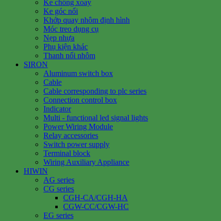
Ke chống xoay
Ke góc nổi
Khớp quay nhôm định hình
Móc treo dụng cụ
Nẹp nhựa
Phụ kiện khác
Thanh nối nhôm
SIRON
Aluminum switch box
Cable
Cable corresponding to plc series
Connection control box
Indicator
Multi - functional led signal lights
Power Wiring Module
Relay accessories
Switch power supply
Terminal block
Wiring Auxiliary Appliance
HIWIN
AG series
CG series
CGH-CA/CGH-HA
CGW-CC/CGW-HC
EG series