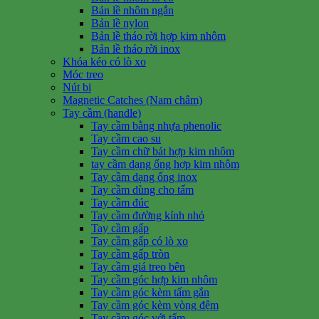
Bản lề nhôm ngắn
Bản lề nylon
Bản lề tháo rời hợp kim nhôm
Bản lề tháo rời inox
Khóa kéo có lò xo
Móc treo
Nút bi
Magnetic Catches (Nam châm)
Tay cầm (handle)
Tay cầm bằng nhựa phenolic
Tay cầm cao su
Tay cầm chữ bát hợp kim nhôm
tay cầm dạng ống hợp kim nhôm
Tay cầm dạng ống inox
Tay cầm dùng cho tấm
Tay cầm đúc
Tay cầm đường kính nhỏ
Tay cầm gấp
Tay cầm gấp có lò xo
Tay cầm gấp tròn
Tay cầm giá treo bên
Tay cầm góc hợp kim nhôm
Tay cầm góc kèm tấm gắn
Tay cầm góc kèm vòng đệm
Tay cầm góc với tấm