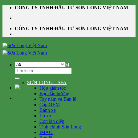
Skip
CÔNG TY TNHH ĐẦU TƯ SƠN LONG VIỆT NAM
to
content
CÔNG TY TNHH ĐẦU TƯ SƠN LONG VIỆT NAM
DANH MỤC SẢN PHẨM
Tìm
kiếm:
SƠN LONG – SFA
Hộp giảm tốc
Bạc dẫn hướng
Tay nắm và Bản lề
Cáp OEM
Bánh xe
Lò xo
Con lăn điện
Tinh chỉnh Sơn Long
IMAO
Bản lề