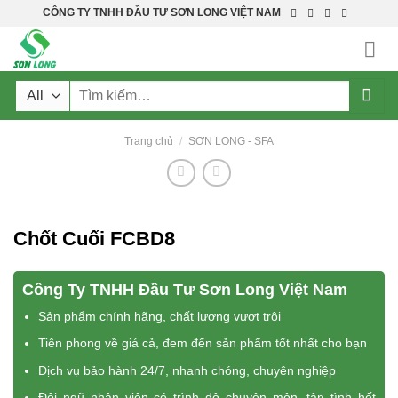
Skip
CÔNG TY TNHH ĐẦU TƯ SƠN LONG VIỆT NAM
to
content
Tìm
kiếm:
Trang chủ
/
SƠN LONG - SFA
Chốt Cuối FCBD8
Công Ty TNHH Đầu Tư Sơn Long Việt Nam
Sản phẩm chính hãng, chất lượng vượt trội
Tiên phong về giá cả, đem đến sản phẩm tốt nhất cho bạn
Dịch vụ bảo hành 24/7, nhanh chóng, chuyên nghiệp
Đội ngũ nhân viên có trình độ chuyên môn, tận tình hết