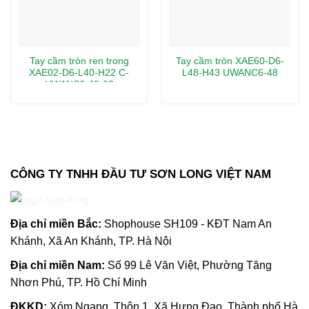
Tay cầm tròn ren trong
Tay cầm tròn XAE60-D6-
XAE02-D6-L40-H22 C-
L48-H43 UWANC6-48
UWANS6-40-22
CÔNG TY TNHH ĐẦU TƯ SƠN LONG VIỆT NAM
Địa chỉ m
iền Bắc:
Shophouse SH109 - KĐT Nam An
Khánh, Xã An Khánh, TP. Hà Nội
Địa chỉ miền Nam:
Số 99 Lê Văn Việt, Phường Tăng
Nhơn Phú, TP. Hồ Chí Minh
ĐKKD:
Xóm Ngang, Thôn 1, Xã Hưng Đạo, Thành phố Hà