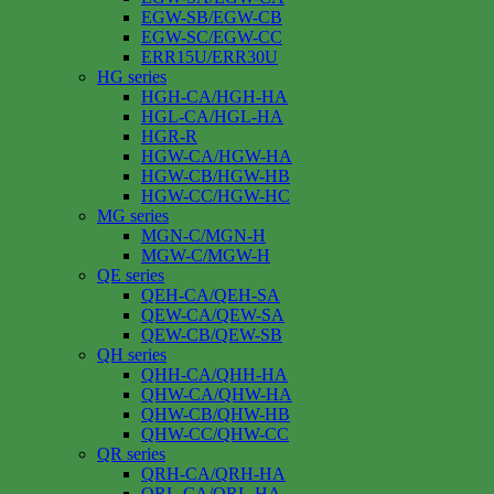
EGW-SB/EGW-CB
EGW-SC/EGW-CC
ERR15U/ERR30U
HG series
HGH-CA/HGH-HA
HGL-CA/HGL-HA
HGR-R
HGW-CA/HGW-HA
HGW-CB/HGW-HB
HGW-CC/HGW-HC
MG series
MGN-C/MGN-H
MGW-C/MGW-H
QE series
QEH-CA/QEH-SA
QEW-CA/QEW-SA
QEW-CB/QEW-SB
QH series
QHH-CA/QHH-HA
QHW-CA/QHW-HA
QHW-CB/QHW-HB
QHW-CC/QHW-CC
QR series
QRH-CA/QRH-HA
QRL-CA/QRL-HA