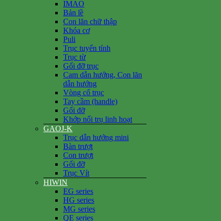
IMAO
Bản lề
Con lăn chữ thập
Khóa cơ
Puli
Trục tuyến tính
Trục từ
Gối đỡ trục
Cam dẫn hướng, Con lăn
dẫn hướng
Vòng cổ trục
Tay cầm (handle)
Gối đỡ
Khớp nối trụ linh hoạt
GAOJ-K
Trục dẫn hướng mini
Bàn trượt
Con trượt
Gối đỡ
Trục Vít
HIWIN
EG series
HG series
MG series
QE series