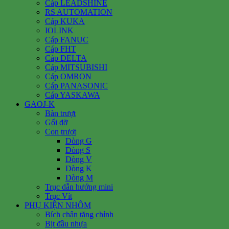
Cáp LEADSHINE
RS AUTOMATION
Cáp KUKA
IOLINK
Cáp FANUC
Cáp FHT
Cáp DELTA
Cáp MITSUBISHI
Cáp OMRON
Cáp PANASONIC
Cáp YASKAWA
GAOJ-K
Bàn trượt
Gối đỡ
Con trượt
Dòng G
Dòng S
Dòng V
Dòng K
Dòng M
Trục dẫn hướng mini
Trục Vít
PHỤ KIỆN NHÔM
Bích chân tăng chỉnh
Bịt đầu nhựa