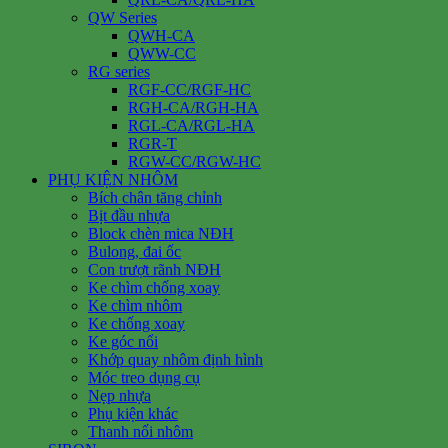
QW Series
QWH-CA
QWW-CC
RG series
RGF-CC/RGF-HC
RGH-CA/RGH-HA
RGL-CA/RGL-HA
RGR-T
RGW-CC/RGW-HC
PHỤ KIỆN NHÔM
Bích chân tăng chỉnh
Bịt đầu nhựa
Block chèn mica NĐH
Bulong, đai ốc
Con trượt rãnh NĐH
Ke chìm chống xoay
Ke chìm nhôm
Ke chống xoay
Ke góc nổi
Khớp quay nhôm định hình
Móc treo dụng cụ
Nẹp nhựa
Phụ kiện khác
Thanh nối nhôm