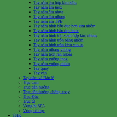
Tay nắm âm hợp kim kẽm
Tay nắm âm inox
Tay nắm âm nhựa
Tay nắm âm nilong
Tay nắm âm TPE
Tay nắm hình bầu dục hợp kim nhôm
Tay nắm hình bầu dục inox
Tay nắm hình trái xoan hợp kim nhôm
Tay nắm hình tròn bằng nhôm
Tay nắm hình tròn kèm cao su
Tay nắm nilong vuông
Tay nắm tròn ren ngoài
Tay nắm vuông inox
Tay nắm vuông nhôm
Tay quay
Tay vặn
Tay nắm và Bản lề
Trục cam
Trục dẫn hướng
Trục dẫn hướng chống xoay
Trục Đúc
Trục từ
Vòng bi SFA
Vòng cổ trục
THK