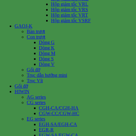
Hộp giảm tốc VRL
Hộp giảm tốc VRS
Hộp giảm tốc VRT
Hộp giảm tốc VSRF
GAOJ-K
Bàn trượt
Con trượt
Dòng G
Dòng K
Dòng M
Dòng S
Dòng V
Gối đỡ
Trục dẫn hướng mini
Trục Vít
Gối đỡ
HIWIN
AG series
CG series
CGH-CA/CGH-HA
CGW-CC/CGW-HC
EG series
EGH-SA/EGH-CA
EGR-R
EGW-SA/EGW-CA