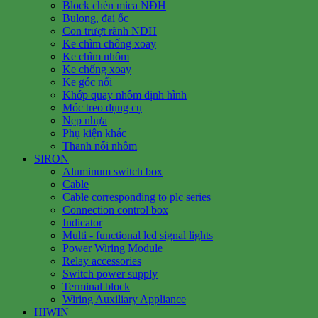
Block chèn mica NĐH
Bulong, đai ốc
Con trượt rãnh NĐH
Ke chìm chống xoay
Ke chìm nhôm
Ke chống xoay
Ke góc nổi
Khớp quay nhôm định hình
Móc treo dụng cụ
Nẹp nhựa
Phụ kiện khác
Thanh nối nhôm
SIRON
Aluminum switch box
Cable
Cable corresponding to plc series
Connection control box
Indicator
Multi - functional led signal lights
Power Wiring Module
Relay accessories
Switch power supply
Terminal block
Wiring Auxiliary Appliance
HIWIN