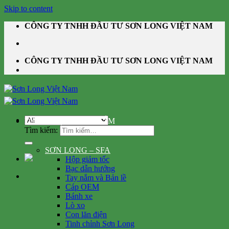
Skip to content
CÔNG TY TNHH ĐẦU TƯ SƠN LONG VIỆT NAM
CÔNG TY TNHH ĐẦU TƯ SƠN LONG VIỆT NAM
DANH MỤC SẢN PHẨM
Tìm kiếm:
SƠN LONG – SFA
Hộp giảm tốc
Bạc dẫn hướng
Tay nắm và Bản lề
Cáp OEM
Bánh xe
Lò xo
Con lăn điện
Tinh chỉnh Sơn Long