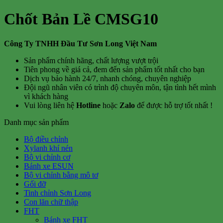
Chốt Bản Lề CMSG10
Công Ty TNHH Đầu Tư Sơn Long Việt Nam
Sản phẩm chính hãng, chất lượng vượt trội
Tiên phong về giá cả, đem đến sản phẩm tốt nhất cho bạn
Dịch vụ bảo hành 24/7, nhanh chóng, chuyên nghiệp
Đội ngũ nhân viên có trình độ chuyên môn, tận tình hết mình
vì khách hàng
Vui lòng liên hệ
Hotline
hoặc
Zalo
để được hỗ trợ tốt nhất !
Danh mục sản phẩm
Bộ điều chỉnh
Xylanh khí nén
Bộ vi chỉnh cơ
Bánh xe ESUN
Bộ vi chỉnh bằng mô tơ
Gối đỡ
Tinh chỉnh Sơn Long
Con lăn chữ thập
FHT
Bánh xe FHT