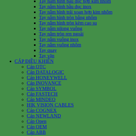
Tay nắm hình bầu dục hợp kim nhôm
Tay nắm hình bầu dục inox
Tay nắm hình trái xoan hợp kim nhôm
Tay nắm hình tròn bằng nhôm
Tay nắm hình tròn kèm cao su
Tay nắm nilong vuông
Tay nắm tròn ren ngoài
Tay nắm vuông inox
Tay nắm vuông nhôm
Tay quay
Tay vặn
CÁP ĐIỀU KHIỂN
Cáp OTC
Cáp DATALOGIC
Cáp HONEYWELL
Cáp INOVANCE
Cáp SYMBOL
Cáp FASTECH
Cáp MINDEO
HIK VISION CABLES
Cáp COGNEX
Cáp NEWLAND
Cáp Open
Cáp OEM
Cáp ABB