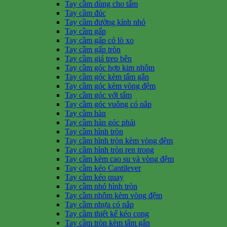
Tay cầm dùng cho tấm
Tay cầm đúc
Tay cầm đường kính nhỏ
Tay cầm gấp
Tay cầm gấp có lò xo
Tay cầm gấp tròn
Tay cầm giá treo bên
Tay cầm góc hợp kim nhôm
Tay cầm góc kèm tấm gắn
Tay cầm góc kèm vòng đệm
Tay cầm góc với tấm
Tay cầm góc vuông có nắp
Tay cầm hàn
Tay cầm hàn góc phải
Tay cầm hình tròn
Tay cầm hình tròn kèm vòng đệm
Tay cầm hình tròn ren trong
Tay cầm kèm cao su và vòng đệm
Tay cầm kéo Cantilever
Tay cầm kéo quay
Tay cầm nhỏ hình tròn
Tay cầm nhôm kèm vòng đệm
Tay cầm nhựa có nắp
Tay cầm thiết kế kéo cong
Tay cầm tròn kèm tấm gắn