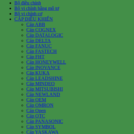
Bộ điều chỉnh
Bộ vi chỉnh bằng mô tơ
Bộ vi chỉnh cơ
CÁP ĐIỀU KHIỂN
Cáp ABB
Cáp COGNEX
Cáp DATALOGIC
Cáp DELTA
Cáp FANUC
Cáp FASTECH
Cáp FHT
Cáp HONEYWELL
Cáp INOVANCE
Cáp KUKA
Cáp LEADSHINE
Cáp MINDEO
Cáp MITSUBISHI
Cáp NEWLAND
Cáp OEM
Cáp OMRON
Cáp Open
Cáp OTC
Cáp PANASONIC
Cáp SYMBOL
Cáp YASKAWA