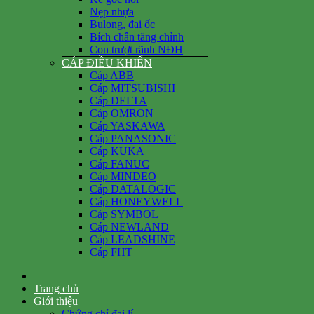
Nẹp nhựa
Bulong, đai ốc
Bích chân tăng chỉnh
Con trượt rãnh NĐH
CÁP ĐIỀU KHIỂN
Cáp ABB
Cáp MITSUBISHI
Cáp DELTA
Cáp OMRON
Cáp YASKAWA
Cáp PANASONIC
Cáp KUKA
Cáp FANUC
Cáp MINDEO
Cáp DATALOGIC
Cáp HONEYWELL
Cáp SYMBOL
Cáp NEWLAND
Cáp LEADSHINE
Cáp FHT
Trang chủ
Giới thiệu
Chứng chỉ đại lí