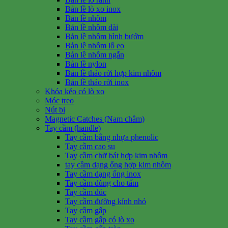
Bản lề lò xo inox
Bản lề nhôm
Bản lề nhôm dài
Bản lề nhôm hình bướm
Bản lề nhôm lỗ eo
Bản lề nhôm ngắn
Bản lề nylon
Bản lề tháo rời hợp kim nhôm
Bản lề tháo rời inox
Khóa kéo có lò xo
Móc treo
Nút bi
Magnetic Catches (Nam châm)
Tay cầm (handle)
Tay cầm bằng nhựa phenolic
Tay cầm cao su
Tay cầm chữ bát hợp kim nhôm
tay cầm dạng ống hợp kim nhôm
Tay cầm dạng ống inox
Tay cầm dùng cho tấm
Tay cầm đúc
Tay cầm đường kính nhỏ
Tay cầm gấp
Tay cầm gấp có lò xo