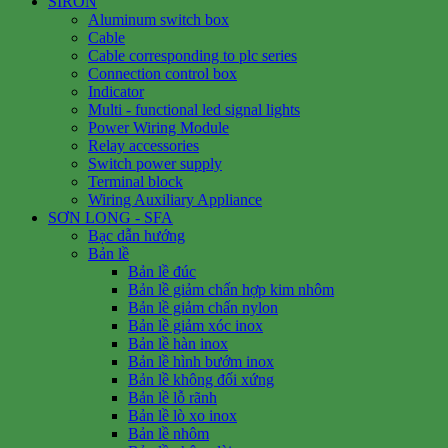
SIRON
Aluminum switch box
Cable
Cable corresponding to plc series
Connection control box
Indicator
Multi - functional led signal lights
Power Wiring Module
Relay accessories
Switch power supply
Terminal block
Wiring Auxiliary Appliance
SƠN LONG - SFA
Bạc dẫn hướng
Bản lề
Bản lề đúc
Bản lề giảm chấn hợp kim nhôm
Bản lề giảm chấn nylon
Bản lề giảm xóc inox
Bản lề hàn inox
Bản lề hình bướm inox
Bản lề không đối xứng
Bản lề lỗ rãnh
Bản lề lò xo inox
Bản lề nhôm