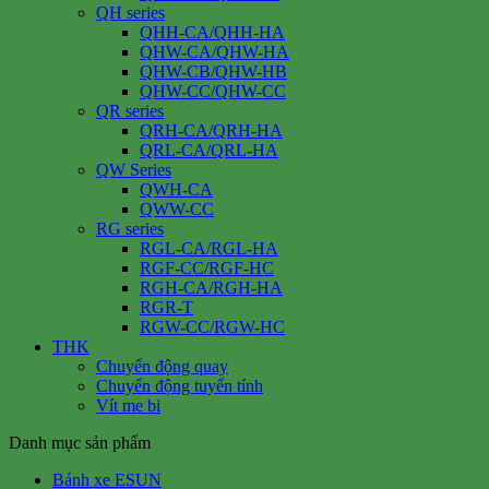
QH series
QHH-CA/QHH-HA
QHW-CA/QHW-HA
QHW-CB/QHW-HB
QHW-CC/QHW-CC
QR series
QRH-CA/QRH-HA
QRL-CA/QRL-HA
QW Series
QWH-CA
QWW-CC
RG series
RGL-CA/RGL-HA
RGF-CC/RGF-HC
RGH-CA/RGH-HA
RGR-T
RGW-CC/RGW-HC
THK
Chuyển động quay
Chuyển động tuyến tính
Vít me bi
Danh mục sản phẩm
Bánh xe ESUN