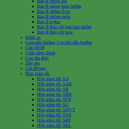
Bản lề nhôm dài
Bản lề nhôm hình bướm
Bản lề nhôm lỗ eo
Bản lề nhôm ngắn
Bản lề nylon
Bản lề tháo rời hợp kim nhôm
Bản lề tháo rời inox
Bánh xe
Cam dẫn hướng, Con lăn dẫn hướng
Cáp OEM
Chân tăng chỉnh
Con lăn điện
Dây đai
Gối đỡ trục
Hộp giảm tốc
Hộp giảm tốc SA
Hộp giảm tốc SAR
Hộp giảm tốc SB
Hộp giảm tốc SBR
Hộp giảm tốc SFN
Hộp giảm tốc SG
Hộp giảm tốc SHVT
Hộp giảm tốc SNS
Hộp giảm tốc SRF
Hộp giảm tốc SRL