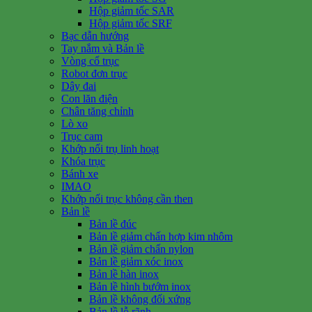
Hộp giảm tốc SAR
Hộp giảm tốc SRF
Bạc dẫn hướng
Tay nắm và Bản lề
Vòng cổ trục
Robot đơn trục
Dây đai
Con lăn điện
Chân tăng chỉnh
Lò xo
Trục cam
Khớp nối trụ linh hoạt
Khóa trục
Bánh xe
IMAO
Khớp nối trục không cần then
Bản lề
Bản lề đúc
Bản lề giảm chấn hợp kim nhôm
Bản lề giảm chấn nylon
Bản lề giảm xóc inox
Bản lề hàn inox
Bản lề hình bướm inox
Bản lề không đối xứng
Bản lề lỗ rãnh