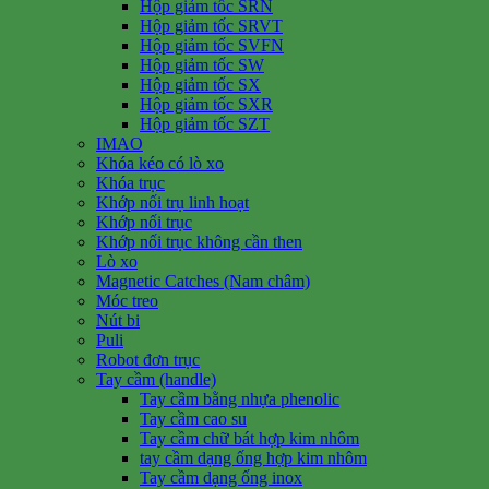
Hộp giảm tốc SRN
Hộp giảm tốc SRVT
Hộp giảm tốc SVFN
Hộp giảm tốc SW
Hộp giảm tốc SX
Hộp giảm tốc SXR
Hộp giảm tốc SZT
IMAO
Khóa kéo có lò xo
Khóa trục
Khớp nối trụ linh hoạt
Khớp nối trục
Khớp nối trục không cần then
Lò xo
Magnetic Catches (Nam châm)
Móc treo
Nút bi
Puli
Robot đơn trục
Tay cầm (handle)
Tay cầm bằng nhựa phenolic
Tay cầm cao su
Tay cầm chữ bát hợp kim nhôm
tay cầm dạng ống hợp kim nhôm
Tay cầm dạng ống inox