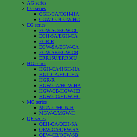
AG series
CG series
CGH-CA/CGH-HA
CGW-CC/CGW-HC
EG series
EGW-SC/EGW-CC
EGH-SA/EGH-CA
EGR-R
EGW-SA/EGW-CA
EGW-SB/EGW-CB
ERR15U/ERR30U
HG series
HGH-CA/HGH-HA
HGL-CA/HGL-HA
HGR-R
HGW-CA/HGW-HA
HGW-CB/HGW-HB
HGW-CC/HGW-HC
MG series
MGN-C/MGN-H
MGW-C/MGW-H
QE series
QEH-CA/QEH-SA
QEW-CA/QEW-SA
QEW-CB/QEW-SB