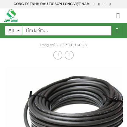
Skip
CÔNG TY TNHH ĐẦU TƯ SƠN LONG VIỆT NAM
to
content
Tìm
kiếm:
Trang chủ
/
CÁP ĐIỀU KHIỂN