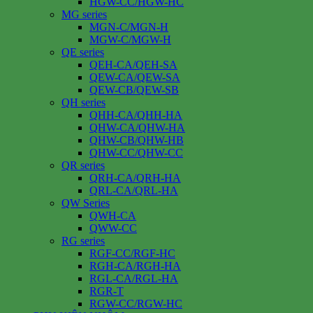
HGW-CC/HGW-HC
MG series
MGN-C/MGN-H
MGW-C/MGW-H
QE series
QEH-CA/QEH-SA
QEW-CA/QEW-SA
QEW-CB/QEW-SB
QH series
QHH-CA/QHH-HA
QHW-CA/QHW-HA
QHW-CB/QHW-HB
QHW-CC/QHW-CC
QR series
QRH-CA/QRH-HA
QRL-CA/QRL-HA
QW Series
QWH-CA
QWW-CC
RG series
RGF-CC/RGF-HC
RGH-CA/RGH-HA
RGL-CA/RGL-HA
RGR-T
RGW-CC/RGW-HC