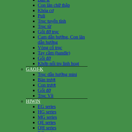
Con lăn chữ thập
Khóa cơ
Puli
Trục tuyến tính
Trục từ
Gối đỡ trục
Cam dẫn hướng, Con lăn
dẫn hướng
Vòng cổ trục
Tay cầm (handle)
Gối đỡ
Khớp nối trụ linh hoạt
GAOJ-K
Trục dẫn hướng mini
Bàn trượt
Con trượt
Gối đỡ
Trục Vít
HIWIN
EG series
HG series
MG series
QE series
QH series