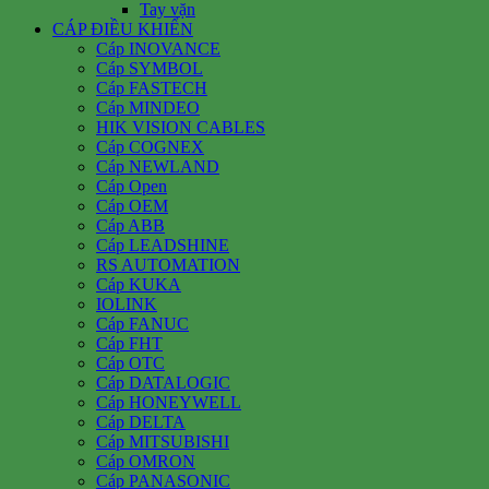
Tay vặn
CÁP ĐIỀU KHIỂN
Cáp INOVANCE
Cáp SYMBOL
Cáp FASTECH
Cáp MINDEO
HIK VISION CABLES
Cáp COGNEX
Cáp NEWLAND
Cáp Open
Cáp OEM
Cáp ABB
Cáp LEADSHINE
RS AUTOMATION
Cáp KUKA
IOLINK
Cáp FANUC
Cáp FHT
Cáp OTC
Cáp DATALOGIC
Cáp HONEYWELL
Cáp DELTA
Cáp MITSUBISHI
Cáp OMRON
Cáp PANASONIC