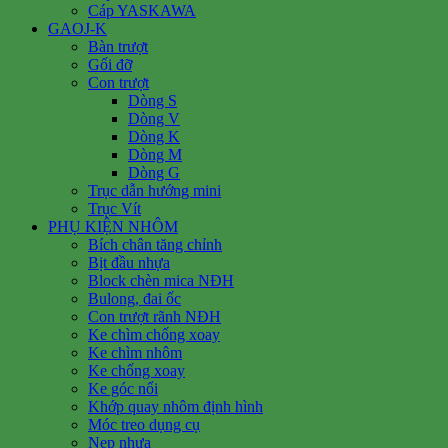
Cáp YASKAWA
GAOJ-K
Bàn trượt
Gối đỡ
Con trượt
Dòng S
Dòng V
Dòng K
Dòng M
Dòng G
Trục dẫn hướng mini
Trục Vít
PHỤ KIỆN NHÔM
Bích chân tăng chỉnh
Bịt đầu nhựa
Block chèn mica NĐH
Bulong, đai ốc
Con trượt rãnh NĐH
Ke chìm chống xoay
Ke chìm nhôm
Ke chống xoay
Ke góc nổi
Khớp quay nhôm định hình
Móc treo dụng cụ
Nẹp nhựa