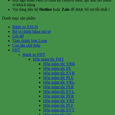
Đội ngũ nhân viên có trình độ chuyên môn, tận tình hết mình
vì khách hàng
Vui lòng liên hệ
Hotline
hoặc
Zalo
để được hỗ trợ tốt nhất !
Danh mục sản phẩm
Bánh xe ESUN
Bộ vi chỉnh bằng mô tơ
Gối đỡ
Tinh chỉnh Sơn Long
Con lăn chữ thập
FHT
Bánh xe FHT
Hộp giảm tốc FHT
Hộp giảm tốc VRB
Hộp giảm tốc FE
Hộp giảm tốc EVB
Hộp giảm tốc PLE
Hộp giảm tốc VRL
Hộp giảm tốc FER
Hộp giảm tốc EVL
Hộp giảm tốc PER
Hộp giảm tốc VRT
Hộp giảm tốc PLF
Hộp giảm tốc EVT
Hộp giảm tốc DG