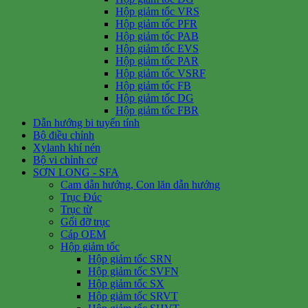
Hộp giảm tốc VRS
Hộp giảm tốc PFR
Hộp giảm tốc PAB
Hộp giảm tốc EVS
Hộp giảm tốc PAR
Hộp giảm tốc VSRF
Hộp giảm tốc FB
Hộp giảm tốc DG
Hộp giảm tốc FBR
Dẫn hướng bi tuyến tính
Bộ điều chỉnh
Xylanh khí nén
Bộ vi chỉnh cơ
SƠN LONG - SFA
Cam dẫn hướng, Con lăn dẫn hướng
Trục Đúc
Trục từ
Gối đỡ trục
Cáp OEM
Hộp giảm tốc
Hộp giảm tốc SRN
Hộp giảm tốc SVFN
Hộp giảm tốc SX
Hộp giảm tốc SRVT