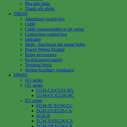
Phụ kiện khác
Thanh nối nhôm
SIRON
Aluminum switch box
Cable
Cable corresponding to plc series
Connection control box
Indicator
Multi - functional led signal lights
Power Wiring Module
Relay accessories
Switch power supply
Terminal block
Wiring Auxiliary Appliance
HIWIN
AG series
CG series
CGH-CA/CGH-HA
CGW-CC/CGW-HC
EG series
EGW-SC/EGW-CC
EGH-SA/EGH-CA
EGR-R
EGW-SA/EGW-CA
EGW-SB/EGW-CB