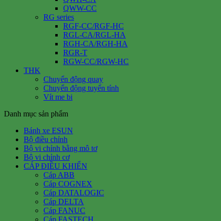
QWW-CC
RG series
RGF-CC/RGF-HC
RGL-CA/RGL-HA
RGH-CA/RGH-HA
RGR-T
RGW-CC/RGW-HC
THK
Chuyển động quay
Chuyển động tuyến tính
Vít me bi
Danh mục sản phẩm
Bánh xe ESUN
Bộ điều chỉnh
Bộ vi chỉnh bằng mô tơ
Bộ vi chỉnh cơ
CÁP ĐIỀU KHIỂN
Cáp ABB
Cáp COGNEX
Cáp DATALOGIC
Cáp DELTA
Cáp FANUC
Cáp FASTECH