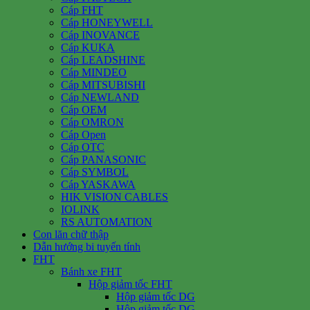
Cáp FHT
Cáp HONEYWELL
Cáp INOVANCE
Cáp KUKA
Cáp LEADSHINE
Cáp MINDEO
Cáp MITSUBISHI
Cáp NEWLAND
Cáp OEM
Cáp OMRON
Cáp Open
Cáp OTC
Cáp PANASONIC
Cáp SYMBOL
Cáp YASKAWA
HIK VISION CABLES
IOLINK
RS AUTOMATION
Con lăn chữ thập
Dẫn hướng bi tuyến tính
FHT
Bánh xe FHT
Hộp giảm tốc FHT
Hộp giảm tốc DG
Hộp giảm tốc DG