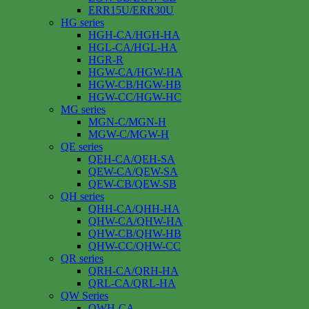
ERR15U/ERR30U
HG series
HGH-CA/HGH-HA
HGL-CA/HGL-HA
HGR-R
HGW-CA/HGW-HA
HGW-CB/HGW-HB
HGW-CC/HGW-HC
MG series
MGN-C/MGN-H
MGW-C/MGW-H
QE series
QEH-CA/QEH-SA
QEW-CA/QEW-SA
QEW-CB/QEW-SB
QH series
QHH-CA/QHH-HA
QHW-CA/QHW-HA
QHW-CB/QHW-HB
QHW-CC/QHW-CC
QR series
QRH-CA/QRH-HA
QRL-CA/QRL-HA
QW Series
QWH-CA