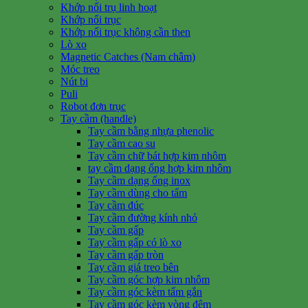
Khớp nối trụ linh hoạt
Khớp nối trục
Khớp nối trục không cần then
Lò xo
Magnetic Catches (Nam châm)
Móc treo
Nút bi
Puli
Robot đơn trục
Tay cầm (handle)
Tay cầm bằng nhựa phenolic
Tay cầm cao su
Tay cầm chữ bát hợp kim nhôm
tay cầm dạng ống hợp kim nhôm
Tay cầm dạng ống inox
Tay cầm dùng cho tấm
Tay cầm đúc
Tay cầm đường kính nhỏ
Tay cầm gấp
Tay cầm gấp có lò xo
Tay cầm gấp tròn
Tay cầm giá treo bên
Tay cầm góc hợp kim nhôm
Tay cầm góc kèm tấm gắn
Tay cầm góc kèm vòng đệm