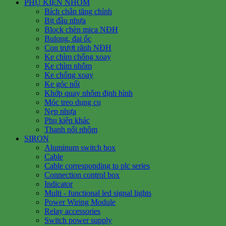
PHỤ KIỆN NHÔM
Bích chân tăng chỉnh
Bịt đầu nhựa
Block chèn mica NĐH
Bulong, đai ốc
Con trượt rãnh NĐH
Ke chìm chống xoay
Ke chìm nhôm
Ke chống xoay
Ke góc nổi
Khớp quay nhôm định hình
Móc treo dụng cụ
Nẹp nhựa
Phụ kiện khác
Thanh nối nhôm
SIRON
Aluminum switch box
Cable
Cable corresponding to plc series
Connection control box
Indicator
Multi - functional led signal lights
Power Wiring Module
Relay accessories
Switch power supply