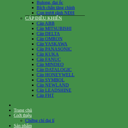
Bulong, đai ốc
Bích chân tăng chỉnh
Con trượt rãnh NĐH
CÁP ĐIỀU KHIỂN
Cáp ABB
Cáp MITSUBISHI
Cáp DELTA
Cáp OMRON
Cáp YASKAWA
Cáp PANASONIC
Cáp KUKA
Cáp FANUC
Cáp MINDEO
Cáp DATALOGIC
Cáp HONEYWELL
Cáp SYMBOL
Cáp NEWLAND
Cáp LEADSHINE
Cáp FHT
Trang chủ
Giới thiệu
Chứng chỉ đại lí
Sản phẩm