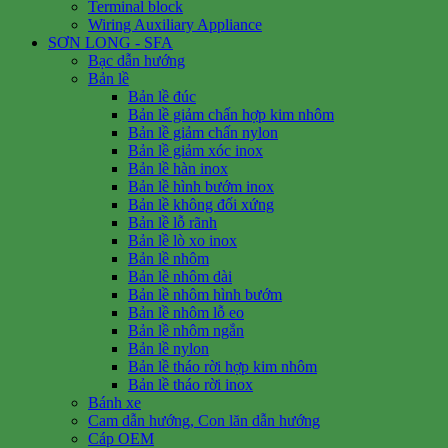
Terminal block
Wiring Auxiliary Appliance
SƠN LONG - SFA
Bạc dẫn hướng
Bản lề
Bản lề đúc
Bản lề giảm chấn hợp kim nhôm
Bản lề giảm chấn nylon
Bản lề giảm xóc inox
Bản lề hàn inox
Bản lề hình bướm inox
Bản lề không đối xứng
Bản lề lỗ rãnh
Bản lề lò xo inox
Bản lề nhôm
Bản lề nhôm dài
Bản lề nhôm hình bướm
Bản lề nhôm lỗ eo
Bản lề nhôm ngắn
Bản lề nylon
Bản lề tháo rời hợp kim nhôm
Bản lề tháo rời inox
Bánh xe
Cam dẫn hướng, Con lăn dẫn hướng
Cáp OEM