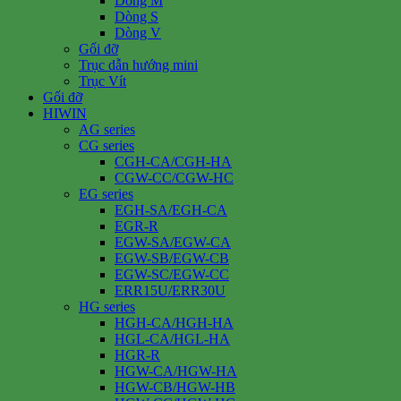
Dòng M
Dòng S
Dòng V
Gối đỡ
Trục dẫn hướng mini
Trục Vít
Gối đỡ
HIWIN
AG series
CG series
CGH-CA/CGH-HA
CGW-CC/CGW-HC
EG series
EGH-SA/EGH-CA
EGR-R
EGW-SA/EGW-CA
EGW-SB/EGW-CB
EGW-SC/EGW-CC
ERR15U/ERR30U
HG series
HGH-CA/HGH-HA
HGL-CA/HGL-HA
HGR-R
HGW-CA/HGW-HA
HGW-CB/HGW-HB