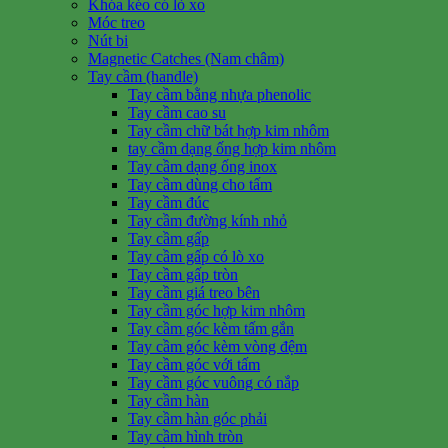
Khóa kéo có lò xo
Móc treo
Nút bi
Magnetic Catches (Nam châm)
Tay cầm (handle)
Tay cầm bằng nhựa phenolic
Tay cầm cao su
Tay cầm chữ bát hợp kim nhôm
tay cầm dạng ống hợp kim nhôm
Tay cầm dạng ống inox
Tay cầm dùng cho tấm
Tay cầm đúc
Tay cầm đường kính nhỏ
Tay cầm gấp
Tay cầm gấp có lò xo
Tay cầm gấp tròn
Tay cầm giá treo bên
Tay cầm góc hợp kim nhôm
Tay cầm góc kèm tấm gắn
Tay cầm góc kèm vòng đệm
Tay cầm góc với tấm
Tay cầm góc vuông có nắp
Tay cầm hàn
Tay cầm hàn góc phải
Tay cầm hình tròn