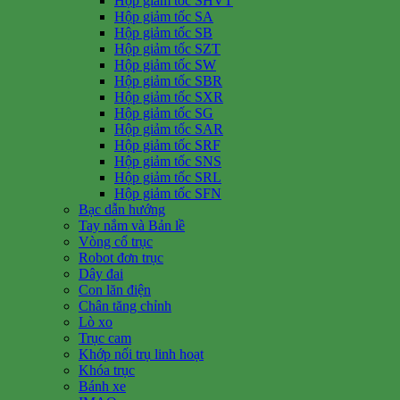
Hộp giảm tốc SHVT
Hộp giảm tốc SA
Hộp giảm tốc SB
Hộp giảm tốc SZT
Hộp giảm tốc SW
Hộp giảm tốc SBR
Hộp giảm tốc SXR
Hộp giảm tốc SG
Hộp giảm tốc SAR
Hộp giảm tốc SRF
Hộp giảm tốc SNS
Hộp giảm tốc SRL
Hộp giảm tốc SFN
Bạc dẫn hướng
Tay nắm và Bản lề
Vòng cổ trục
Robot đơn trục
Dây đai
Con lăn điện
Chân tăng chỉnh
Lò xo
Trục cam
Khớp nối trụ linh hoạt
Khóa trục
Bánh xe