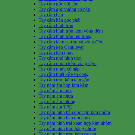
Tay cầm góc với tấm
Tay cầm góc vuông có nắp
Tay cầm hàn
Tay cầm hàn góc phải
Tay cầm hình tròn
Tay cầm hình tròn kèm vòng đệm
Tay cầm hình tròn ren trong
Tay cầm kèm cao su và vòng đệm
Tay cầm kéo Cantilever
Tay cầm kéo quay
Tay cầm nhỏ hình tròn
Tay cầm nhôm kèm vòng đệm
Tay cầm nhựa có nắp
Tay cầm thiết kế kéo cong
Tay cầm tròn kèm tấm gắn
Tay nắm âm hợp kim kẽm
Tay nắm âm inox
Tay nắm âm nhựa
Tay nắm âm nilong
Tay nắm âm TPE
Tay nắm hình bầu dục hợp kim nhôm
Tay nắm hình bầu dục inox
Tay nắm hình trái xoan hợp kim nhôm
Tay nắm hình tròn bằng nhôm
Tay nắm hình tròn kèm cao su