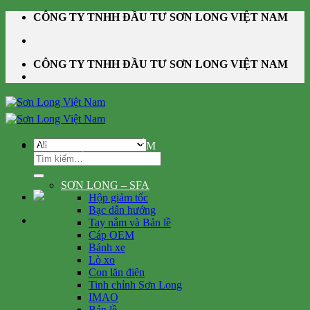
Skip
CÔNG TY TNHH ĐẦU TƯ SƠN LONG VIỆT NAM
to
content
CÔNG TY TNHH ĐẦU TƯ SƠN LONG VIỆT NAM
DANH MỤC SẢN PHẨM
Tìm
kiếm:
SƠN LONG – SFA
Hộp giảm tốc
Bạc dẫn hướng
Tay nắm và Bản lề
Cáp OEM
Bánh xe
Lò xo
Con lăn điện
Tinh chỉnh Sơn Long
IMAO
Bản lề