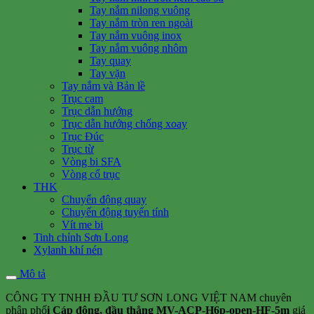
Tay nắm nilong vuông
Tay nắm tròn ren ngoài
Tay nắm vuông inox
Tay nắm vuông nhôm
Tay quay
Tay vặn
Tay nắm và Bản lề
Trục cam
Trục dẫn hướng
Trục dẫn hướng chống xoay
Trục Đúc
Trục từ
Vòng bi SFA
Vòng cổ trục
THK
Chuyển động quay
Chuyển động tuyến tính
Vít me bi
Tinh chỉnh Sơn Long
Xylanh khí nén
Mô tả
CÔNG TY TNHH ĐẦU TƯ SƠN LONG VIỆT NAM chuyên
phân phố
i Cáp động, đầu thẳng MV-ACP-H6p-open-HF-5m
giá