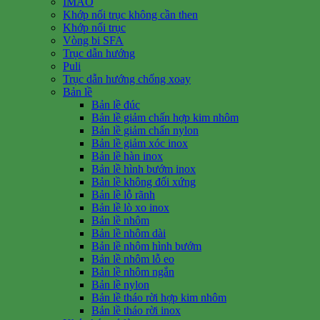
IMAO
Khớp nối trục không cần then
Khớp nối trục
Vòng bi SFA
Trục dẫn hướng
Puli
Trục dẫn hướng chống xoay
Bản lề
Bản lề đúc
Bản lề giảm chấn hợp kim nhôm
Bản lề giảm chấn nylon
Bản lề giảm xóc inox
Bản lề hàn inox
Bản lề hình bướm inox
Bản lề không đối xứng
Bản lề lỗ rãnh
Bản lề lò xo inox
Bản lề nhôm
Bản lề nhôm dài
Bản lề nhôm hình bướm
Bản lề nhôm lỗ eo
Bản lề nhôm ngắn
Bản lề nylon
Bản lề tháo rời hợp kim nhôm
Bản lề tháo rời inox