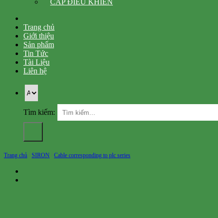
CÁP ĐIỀU KHIỂN
Trang chủ
Giới thiệu
Sản phẩm
Tin Tức
Tài Liệu
Liên hệ
Tìm kiếm:
Trang chủ
/
SIRON
/
Cable corresponding to plc series