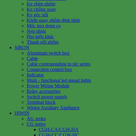
Ke chìm nhôm
Ke chống xoay
Ke góc nổi
Khớp quay nhôm định hình
Móc treo dụng cụ
Nẹp nhựa
Phụ kiện khác
Thanh nối nhôm
SIRON
Aluminum switch box
Cable
Cable corresponding to plc series
Connection control box
Indicator
Multi - functional led signal lights
Power Wiring Module
Relay accessories
Switch power supply
Terminal block
Wiring Auxiliary Appliance
HIWIN
AG series
CG series
CGH-CA/CGH-HA
CGW-CC/CGW-HC