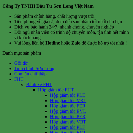
Công Ty TNHH Đầu Tư Sơn Long Việt Nam
Sản phẩm chính hãng, chất lượng vượt trội
Tiên phong về giá cả, đem đến sản phẩm tốt nhất cho bạn
Dịch vụ bảo hành 24/7, nhanh chóng, chuyên nghiệp
Đội ngũ nhân viên có trình độ chuyên môn, tận tình hết mình
vì khách hàng
Vui lòng liên hệ
Hotline
hoặc
Zalo
để được hỗ trợ tốt nhất !
Danh mục sản phẩm
Gối đỡ
Tinh chỉnh Sơn Long
Con lăn chữ thập
FHT
Bánh xe FHT
Hộp giảm tốc FHT
Hộp giảm tốc PLE
Hộp giảm tốc VRL
Hộp giảm tốc FER
Hộp giảm tốc EVL
Hộp giảm tốc PER
Hộp giảm tốc VRT
Hộp giảm tốc PLF
Hộp giảm tốc EVT