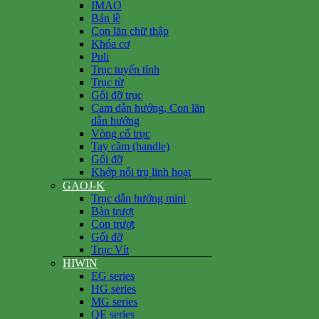
IMAO
Bản lề
Con lăn chữ thập
Khóa cơ
Puli
Trục tuyến tính
Trục từ
Gối đỡ trục
Cam dẫn hướng, Con lăn
dẫn hướng
Vòng cổ trục
Tay cầm (handle)
Gối đỡ
Khớp nối trụ linh hoạt
GAOJ-K
Trục dẫn hướng mini
Bàn trượt
Con trượt
Gối đỡ
Trục Vít
HIWIN
EG series
HG series
MG series
QE series