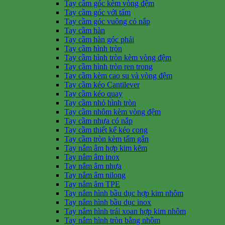
Tay cầm góc kèm vòng đệm
Tay cầm góc với tấm
Tay cầm góc vuông có nắp
Tay cầm hàn
Tay cầm hàn góc phải
Tay cầm hình tròn
Tay cầm hình tròn kèm vòng đệm
Tay cầm hình tròn ren trong
Tay cầm kèm cao su và vòng đệm
Tay cầm kéo Cantilever
Tay cầm kéo quay
Tay cầm nhỏ hình tròn
Tay cầm nhôm kèm vòng đệm
Tay cầm nhựa có nắp
Tay cầm thiết kế kéo cong
Tay cầm tròn kèm tấm gắn
Tay nắm âm hợp kim kẽm
Tay nắm âm inox
Tay nắm âm nhựa
Tay nắm âm nilong
Tay nắm âm TPE
Tay nắm hình bầu dục hợp kim nhôm
Tay nắm hình bầu dục inox
Tay nắm hình trái xoan hợp kim nhôm
Tay nắm hình tròn bằng nhôm