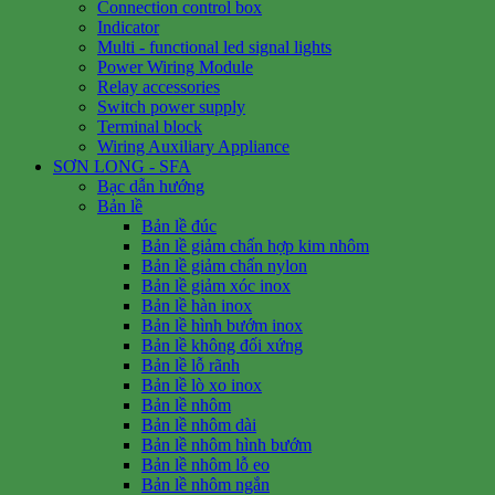
Connection control box
Indicator
Multi - functional led signal lights
Power Wiring Module
Relay accessories
Switch power supply
Terminal block
Wiring Auxiliary Appliance
SƠN LONG - SFA
Bạc dẫn hướng
Bản lề
Bản lề đúc
Bản lề giảm chấn hợp kim nhôm
Bản lề giảm chấn nylon
Bản lề giảm xóc inox
Bản lề hàn inox
Bản lề hình bướm inox
Bản lề không đối xứng
Bản lề lỗ rãnh
Bản lề lò xo inox
Bản lề nhôm
Bản lề nhôm dài
Bản lề nhôm hình bướm
Bản lề nhôm lỗ eo
Bản lề nhôm ngắn