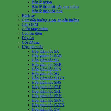
Bản lề nylon
Bản lề tháo rời hợp kim nhôm
Bản lề tháo rời inox
Bánh xe
Cam dẫn hướng, Con lăn dẫn hướng
Cáp OEM
Chân tăng chỉnh
Con lăn điện
Dây đai
Gối đỡ trục
Hộp giảm tốc
Hộp giảm tốc SA
Hộp giảm tốc SAR
Hộp giảm tốc SB
Hộp giảm tốc SBR
Hộp giảm tốc SFN
Hộp giảm tốc SG
Hộp giảm tốc SHVT
Hộp giảm tốc SNS
Hộp giảm tốc SRF
Hộp giảm tốc SRL
Hộp giảm tốc SRN
Hộp giảm tốc SRVT
Hộp giảm tốc SVFN
Hộp giảm tốc SW