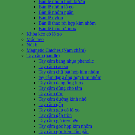
Bản lề nhôm hình bướm
Bản lề nhôm lỗ eo
Bản lề nhôm ngắn
Bản lề nylon
Bản lề tháo rời hợp kim nhôm
Bản lề tháo rời inox
Khóa kéo có lò xo
Móc treo
Nút bi
Magnetic Catches (Nam châm)
Tay cầm (handle)
Tay cầm bằng nhựa phenolic
Tay cầm cao su
Tay cầm chữ bát hợp kim nhôm
tay cầm dạng ống hợp kim nhôm
Tay cầm dạng ống inox
Tay cầm dùng cho tấm
Tay cầm đúc
Tay cầm đường kính nhỏ
Tay cầm gấp
Tay cầm gấp có lò xo
Tay cầm gấp tròn
Tay cầm giá treo bên
Tay cầm góc hợp kim nhôm
Tay cầm góc kèm tấm gắn