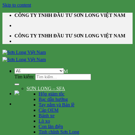
Skip to content
CÔNG TY TNHH ĐẦU TƯ SƠN LONG VIỆT NAM
CÔNG TY TNHH ĐẦU TƯ SƠN LONG VIỆT NAM
DANH MỤC SẢN PHẨM
Tìm kiếm:
SƠN LONG – SFA
Hộp giảm tốc
Bạc dẫn hướng
Tay nắm và Bản lề
Cáp OEM
Bánh xe
Lò xo
Con lăn điện
Tinh chỉnh Sơn Long