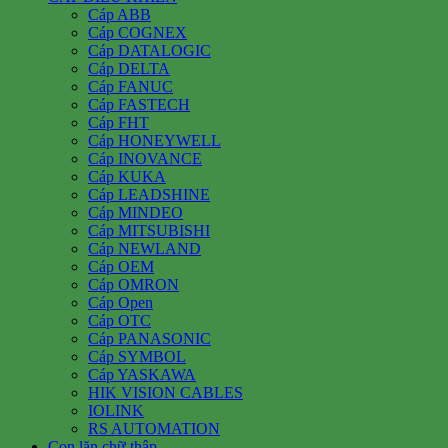
Cáp ABB
Cáp COGNEX
Cáp DATALOGIC
Cáp DELTA
Cáp FANUC
Cáp FASTECH
Cáp FHT
Cáp HONEYWELL
Cáp INOVANCE
Cáp KUKA
Cáp LEADSHINE
Cáp MINDEO
Cáp MITSUBISHI
Cáp NEWLAND
Cáp OEM
Cáp OMRON
Cáp Open
Cáp OTC
Cáp PANASONIC
Cáp SYMBOL
Cáp YASKAWA
HIK VISION CABLES
IOLINK
RS AUTOMATION
Con lăn chữ thập