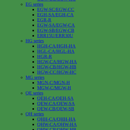
EG series
EGW-SC/EGW-CC
EGH-SA/EGH-CA
EGR-R
EGW-SA/EGW-CA
EGW-SB/EGW-CB
ERR15U/ERR30U
HG series
HGH-CA/HGH-HA
HGL-CA/HGL-HA
HGR-R
HGW-CA/HGW-HA
HGW-CB/HGW-HB
HGW-CC/HGW-HC
MG series
MGN-C/MGN-H
MGW-C/MGW-H
QE series
QEH-CA/QEH-SA
QEW-CA/QEW-SA
QEW-CB/QEW-SB
QH series
QHH-CA/QHH-HA
QHW-CA/QHW-HA
QHW-CB/QHW-HB