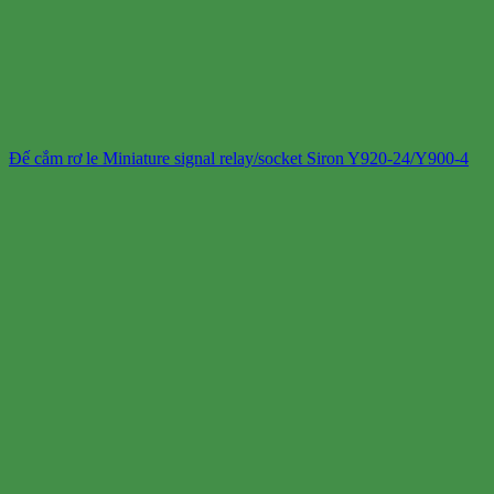
Đế cắm rơ le Miniature signal relay/socket Siron Y920-24/Y900-4