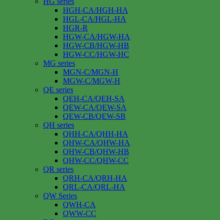
HG series
HGH-CA/HGH-HA
HGL-CA/HGL-HA
HGR-R
HGW-CA/HGW-HA
HGW-CB/HGW-HB
HGW-CC/HGW-HC
MG series
MGN-C/MGN-H
MGW-C/MGW-H
QE series
QEH-CA/QEH-SA
QEW-CA/QEW-SA
QEW-CB/QEW-SB
QH series
QHH-CA/QHH-HA
QHW-CA/QHW-HA
QHW-CB/QHW-HB
QHW-CC/QHW-CC
QR series
QRH-CA/QRH-HA
QRL-CA/QRL-HA
QW Series
QWH-CA
QWW-CC