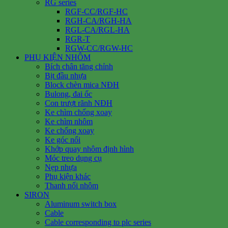
RG series
RGF-CC/RGF-HC
RGH-CA/RGH-HA
RGL-CA/RGL-HA
RGR-T
RGW-CC/RGW-HC
PHỤ KIỆN NHÔM
Bích chân tăng chỉnh
Bịt đầu nhựa
Block chèn mica NĐH
Bulong, đai ốc
Con trượt rãnh NĐH
Ke chìm chống xoay
Ke chìm nhôm
Ke chống xoay
Ke góc nổi
Khớp quay nhôm định hình
Móc treo dụng cụ
Nẹp nhựa
Phụ kiện khác
Thanh nối nhôm
SIRON
Aluminum switch box
Cable
Cable corresponding to plc series