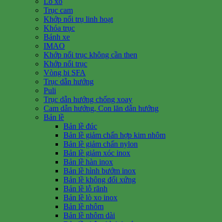
Lò xo
Trục cam
Khớp nối trụ linh hoạt
Khóa trục
Bánh xe
IMAO
Khớp nối trục không cần then
Khớp nối trục
Vòng bi SFA
Trục dẫn hướng
Puli
Trục dẫn hướng chống xoay
Cam dẫn hướng, Con lăn dẫn hướng
Bản lề
Bản lề đúc
Bản lề giảm chấn hợp kim nhôm
Bản lề giảm chấn nylon
Bản lề giảm xóc inox
Bản lề hàn inox
Bản lề hình bướm inox
Bản lề không đối xứng
Bản lề lỗ rãnh
Bản lề lò xo inox
Bản lề nhôm
Bản lề nhôm dài