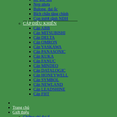
Nẹp nhựa
Bulong, đai ốc
Bích chân tăng chỉnh
Con trượt rãnh NĐH
CÁP ĐIỀU KHIỂN
Cáp ABB
Cáp MITSUBISHI
Cáp DELTA
Cáp OMRON
Cáp YASKAWA
Cáp PANASONIC
Cáp KUKA
Cáp FANUC
Cáp MINDEO
Cáp DATALOGIC
Cáp HONEYWELL
Cáp SYMBOL
Cáp NEWLAND
Cáp LEADSHINE
Cáp FHT
Trang chủ
Giới thiệu
Chứng chỉ đại lí