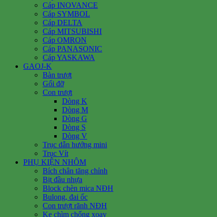
Cáp INOVANCE
Cáp SYMBOL
Cáp DELTA
Cáp MITSUBISHI
Cáp OMRON
Cáp PANASONIC
Cáp YASKAWA
GAOJ-K
Bàn trượt
Gối đỡ
Con trượt
Dòng K
Dòng M
Dòng G
Dòng S
Dòng V
Trục dẫn hướng mini
Trục Vít
PHỤ KIỆN NHÔM
Bích chân tăng chỉnh
Bịt đầu nhựa
Block chèn mica NĐH
Bulong, đai ốc
Con trượt rãnh NĐH
Ke chìm chống xoay