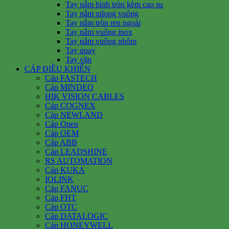
Tay nắm hình tròn kèm cao su
Tay nắm nilong vuông
Tay nắm tròn ren ngoài
Tay nắm vuông inox
Tay nắm vuông nhôm
Tay quay
Tay vặn
CÁP ĐIỀU KHIỂN
Cáp FASTECH
Cáp MINDEO
HIK VISION CABLES
Cáp COGNEX
Cáp NEWLAND
Cáp Open
Cáp OEM
Cáp ABB
Cáp LEADSHINE
RS AUTOMATION
Cáp KUKA
IOLINK
Cáp FANUC
Cáp FHT
Cáp OTC
Cáp DATALOGIC
Cáp HONEYWELL