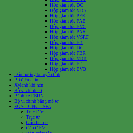
Hộp giảm tốc DG
Hộp giảm tốc VRS
Hộp giảm tốc PFR
Hộp giảm tốc PAB
Hộp giảm tốc EVS
Hộp giảm tốc PAR
Hộp giảm tốc VSRF
Hộp giảm tốc FB
Hộp giảm tốc DG
Hộp giảm tốc FBR
Hộp giảm tốc VRB
Hộp giảm tốc FE
Hộp giảm tốc EVB
Dẫn hướng bi tuyến tính
Bộ điều chỉnh
Xylanh khí nén
Bộ vi chỉnh cơ
Bánh xe ESUN
Bộ vi chỉnh bằng mô tơ
SƠN LONG - SFA
Trục Đúc
Trục từ
Gối đỡ trục
Cáp OEM