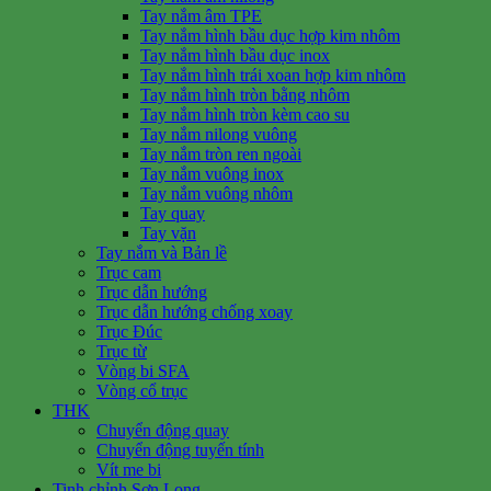
Tay nắm âm TPE
Tay nắm hình bầu dục hợp kim nhôm
Tay nắm hình bầu dục inox
Tay nắm hình trái xoan hợp kim nhôm
Tay nắm hình tròn bằng nhôm
Tay nắm hình tròn kèm cao su
Tay nắm nilong vuông
Tay nắm tròn ren ngoài
Tay nắm vuông inox
Tay nắm vuông nhôm
Tay quay
Tay vặn
Tay nắm và Bản lề
Trục cam
Trục dẫn hướng
Trục dẫn hướng chống xoay
Trục Đúc
Trục từ
Vòng bi SFA
Vòng cổ trục
THK
Chuyển động quay
Chuyển động tuyến tính
Vít me bi
Tinh chỉnh Sơn Long