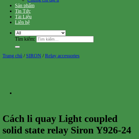
Sản phẩm
Tin Tức
Tài Liệu
Liên hệ
Tìm kiếm:
Trang chủ
/
SIRON
/
Relay accessories
Cách li quay Light coupled
solid state relay Siron Y926-24