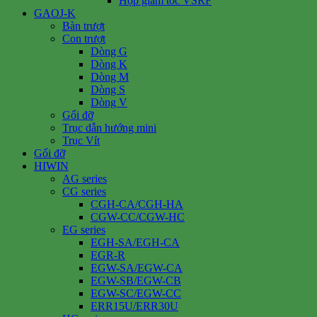
Hộp giảm tốc VSRF
GAOJ-K
Bàn trượt
Con trượt
Dòng G
Dòng K
Dòng M
Dòng S
Dòng V
Gối đỡ
Trục dẫn hướng mini
Trục Vít
Gối đỡ
HIWIN
AG series
CG series
CGH-CA/CGH-HA
CGW-CC/CGW-HC
EG series
EGH-SA/EGH-CA
EGR-R
EGW-SA/EGW-CA
EGW-SB/EGW-CB
EGW-SC/EGW-CC
ERR15U/ERR30U