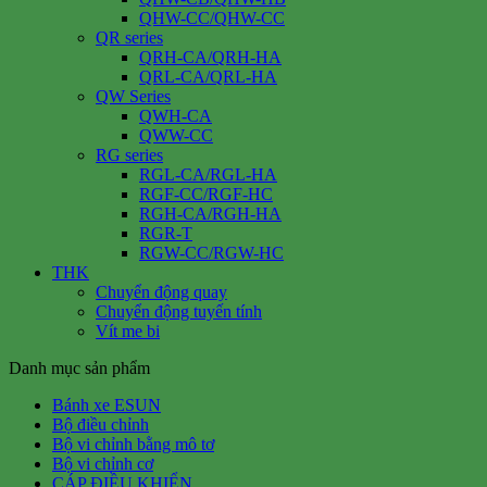
QHW-CC/QHW-CC
QR series
QRH-CA/QRH-HA
QRL-CA/QRL-HA
QW Series
QWH-CA
QWW-CC
RG series
RGL-CA/RGL-HA
RGF-CC/RGF-HC
RGH-CA/RGH-HA
RGR-T
RGW-CC/RGW-HC
THK
Chuyển động quay
Chuyển động tuyến tính
Vít me bi
Danh mục sản phẩm
Bánh xe ESUN
Bộ điều chỉnh
Bộ vi chỉnh bằng mô tơ
Bộ vi chỉnh cơ
CÁP ĐIỀU KHIỂN