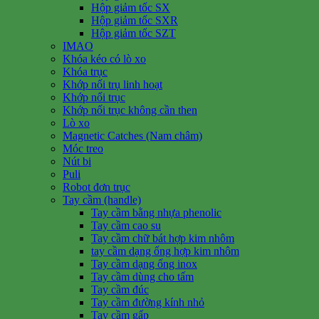
Hộp giảm tốc SX
Hộp giảm tốc SXR
Hộp giảm tốc SZT
IMAO
Khóa kéo có lò xo
Khóa trục
Khớp nối trụ linh hoạt
Khớp nối trục
Khớp nối trục không cần then
Lò xo
Magnetic Catches (Nam châm)
Móc treo
Nút bi
Puli
Robot đơn trục
Tay cầm (handle)
Tay cầm bằng nhựa phenolic
Tay cầm cao su
Tay cầm chữ bát hợp kim nhôm
tay cầm dạng ống hợp kim nhôm
Tay cầm dạng ống inox
Tay cầm dùng cho tấm
Tay cầm đúc
Tay cầm đường kính nhỏ
Tay cầm gấp