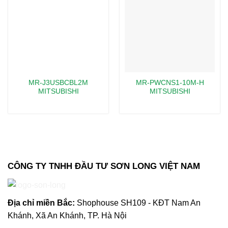
MR-J3USBCBL2M
MR-PWCNS1-10M-H
MITSUBISHI
MITSUBISHI
CÔNG TY TNHH ĐẦU TƯ SƠN LONG VIỆT NAM
Địa chỉ m
iền Bắc:
Shophouse SH109 - KĐT Nam An
Khánh, Xã An Khánh, TP. Hà Nội