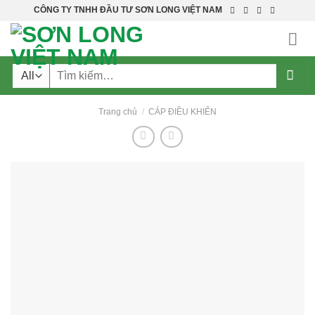
Skip
CÔNG TY TNHH ĐẦU TƯ SƠN LONG VIỆT NAM
to
content
Tìm
kiếm:
Trang chủ
/
CÁP ĐIỀU KHIỂN