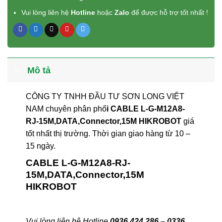
Vui lòng liên hệ
Hotline
hoặc
Zalo
để được hỗ trợ tốt nhất !
Mô tả
CÔNG TY TNHH ĐẦU TƯ SƠN LONG VIỆT
NAM chuyên phân phố
i CABLE L-G-M12A8-
RJ-15M,DATA,Connector,15M HIKROBOT
giá
tốt nhất thị trường. Thời gian giao hàng từ 10 –
15 ngày.
CABLE L-G-M12A8-RJ-
15M,DATA,Connector,15M
HIKROBOT
Vui lòng liên hệ Hotline
0936 424 286 – 0336