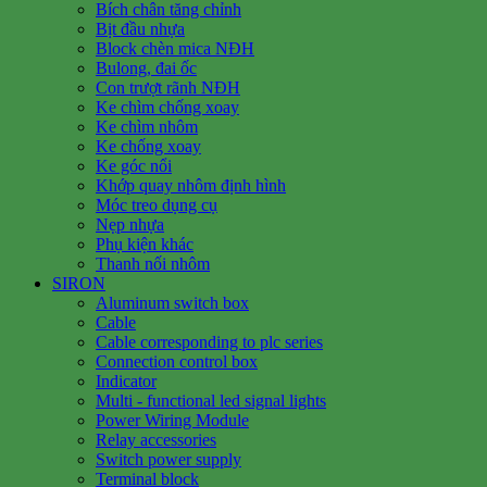
Bích chân tăng chỉnh
Bịt đầu nhựa
Block chèn mica NĐH
Bulong, đai ốc
Con trượt rãnh NĐH
Ke chìm chống xoay
Ke chìm nhôm
Ke chống xoay
Ke góc nổi
Khớp quay nhôm định hình
Móc treo dụng cụ
Nẹp nhựa
Phụ kiện khác
Thanh nối nhôm
SIRON
Aluminum switch box
Cable
Cable corresponding to plc series
Connection control box
Indicator
Multi - functional led signal lights
Power Wiring Module
Relay accessories
Switch power supply
Terminal block