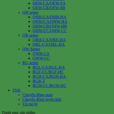
QEW-CA/QEW-SA
QEW-CB/QEW-SB
QH series
QHH-CA/QHH-HA
QHW-CA/QHW-HA
QHW-CB/QHW-HB
QHW-CC/QHW-CC
QR series
QRH-CA/QRH-HA
QRL-CA/QRL-HA
QW Series
QWH-CA
QWW-CC
RG series
RGL-CA/RGL-HA
RGF-CC/RGF-HC
RGH-CA/RGH-HA
RGR-T
RGW-CC/RGW-HC
THK
Chuyển động quay
Chuyển động tuyến tính
Vít me bi
Danh mục sản phẩm