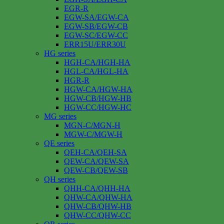
EGR-R
EGW-SA/EGW-CA
EGW-SB/EGW-CB
EGW-SC/EGW-CC
ERR15U/ERR30U
HG series
HGH-CA/HGH-HA
HGL-CA/HGL-HA
HGR-R
HGW-CA/HGW-HA
HGW-CB/HGW-HB
HGW-CC/HGW-HC
MG series
MGN-C/MGN-H
MGW-C/MGW-H
QE series
QEH-CA/QEH-SA
QEW-CA/QEW-SA
QEW-CB/QEW-SB
QH series
QHH-CA/QHH-HA
QHW-CA/QHW-HA
QHW-CB/QHW-HB
QHW-CC/QHW-CC