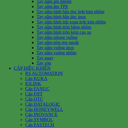
Tay nắm âm nilong
Tay nắm âm TPE
Tay nắm hình bầu dục hợp kim nhôm
Tay nắm hình bầu dục inox
Tay nắm hình trái xoan hợp kim nhôm
Tay nắm hình tròn bằng nhôm
Tay nắm hình tròn kèm cao su
Tay nắm nilong vuông
Tay nắm tròn ren ngoài
Tay nắm vuông inox
Tay nắm vuông nhôm
Tay quay
Tay vặn
CÁP ĐIỀU KHIỂN
RS AUTOMATION
Cáp KUKA
IOLINK
Cáp FANUC
Cáp FHT
Cáp OTC
Cáp DATALOGIC
Cáp HONEYWELL
Cáp INOVANCE
Cáp SYMBOL
Cáp FASTECH