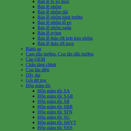
Bản lề lò xo inox
Bản lề nhôm
Bản lề nhôm dài
Bản lề nhôm hình bướm
Bản lề nhôm lỗ eo
Bản lề nhôm ngắn
Bản lề nylon
Bản lề tháo rời hợp kim nhôm
Bản lề tháo rời inox
Bánh xe
Cam dẫn hướng, Con lăn dẫn hướng
Cáp OEM
Chân tăng chỉnh
Con lăn điện
Dây đai
Gối đỡ trục
Hộp giảm tốc
Hộp giảm tốc SA
Hộp giảm tốc SAR
Hộp giảm tốc SB
Hộp giảm tốc SBR
Hộp giảm tốc SFN
Hộp giảm tốc SG
Hộp giảm tốc SHVT
Hộp giảm tốc SNS