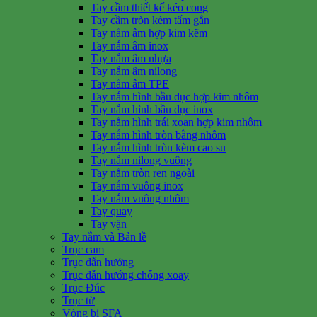
Tay cầm thiết kế kéo cong
Tay cầm tròn kèm tấm gắn
Tay nắm âm hợp kim kẽm
Tay nắm âm inox
Tay nắm âm nhựa
Tay nắm âm nilong
Tay nắm âm TPE
Tay nắm hình bầu dục hợp kim nhôm
Tay nắm hình bầu dục inox
Tay nắm hình trái xoan hợp kim nhôm
Tay nắm hình tròn bằng nhôm
Tay nắm hình tròn kèm cao su
Tay nắm nilong vuông
Tay nắm tròn ren ngoài
Tay nắm vuông inox
Tay nắm vuông nhôm
Tay quay
Tay vặn
Tay nắm và Bản lề
Trục cam
Trục dẫn hướng
Trục dẫn hướng chống xoay
Trục Đúc
Trục từ
Vòng bi SFA