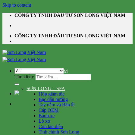
Skip to content
CÔNG TY TNHH ĐẦU TƯ SƠN LONG VIỆT NAM
CÔNG TY TNHH ĐẦU TƯ SƠN LONG VIỆT NAM
DANH MỤC SẢN PHẨM
Tìm kiếm:
SƠN LONG – SFA
Hộp giảm tốc
Bạc dẫn hướng
Tay nắm và Bản lề
Cáp OEM
Bánh xe
Lò xo
Con lăn điện
Tinh chỉnh Sơn Long