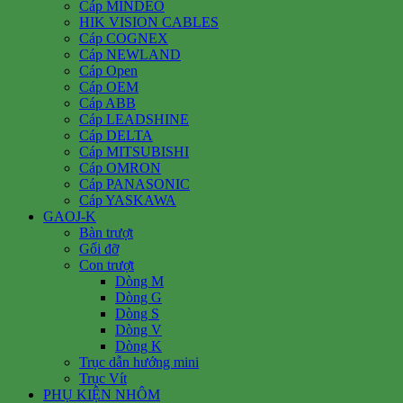
Cáp MINDEO
HIK VISION CABLES
Cáp COGNEX
Cáp NEWLAND
Cáp Open
Cáp OEM
Cáp ABB
Cáp LEADSHINE
Cáp DELTA
Cáp MITSUBISHI
Cáp OMRON
Cáp PANASONIC
Cáp YASKAWA
GAOJ-K
Bàn trượt
Gối đỡ
Con trượt
Dòng M
Dòng G
Dòng S
Dòng V
Dòng K
Trục dẫn hướng mini
Trục Vít
PHỤ KIỆN NHÔM