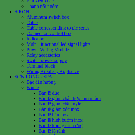
Phụ kiện khác
Thanh nối nhôm
SIRON
Aluminum switch box
Cable
Cable corresponding to plc series
Connection control box
Indicator
Multi - functional led signal lights
Power Wiring Module
Relay accessories
Switch power supply
Terminal block
Wiring Auxiliary Appliance
SƠN LONG - SFA
Bạc dẫn hướng
Bản lề
Bản lề đúc
Bản lề giảm chấn hợp kim nhôm
Bản lề giảm chấn nylon
Bản lề giảm xóc inox
Bản lề hàn inox
Bản lề hình bướm inox
Bản lề không đối xứng
Bản lề lỗ rãnh