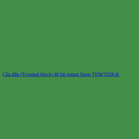
Cầu đấu (Terminal block) 40 bit output Siron T058/T058-K