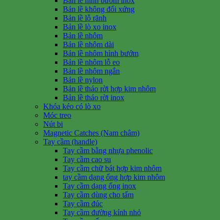
Bản lề hình bướm inox
Bản lề không đối xứng
Bản lề lỗ rãnh
Bản lề lò xo inox
Bản lề nhôm
Bản lề nhôm dài
Bản lề nhôm hình bướm
Bản lề nhôm lỗ eo
Bản lề nhôm ngắn
Bản lề nylon
Bản lề tháo rời hợp kim nhôm
Bản lề tháo rời inox
Khóa kéo có lò xo
Móc treo
Nút bi
Magnetic Catches (Nam châm)
Tay cầm (handle)
Tay cầm bằng nhựa phenolic
Tay cầm cao su
Tay cầm chữ bát hợp kim nhôm
tay cầm dạng ống hợp kim nhôm
Tay cầm dạng ống inox
Tay cầm dùng cho tấm
Tay cầm đúc
Tay cầm đường kính nhỏ