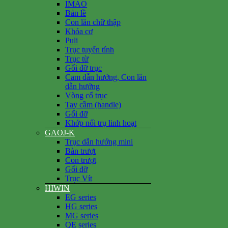
IMAO
Bản lề
Con lăn chữ thập
Khóa cơ
Puli
Trục tuyến tính
Trục từ
Gối đỡ trục
Cam dẫn hướng, Con lăn
dẫn hướng
Vòng cổ trục
Tay cầm (handle)
Gối đỡ
Khớp nối trụ linh hoạt
GAOJ-K
Trục dẫn hướng mini
Bàn trượt
Con trượt
Gối đỡ
Trục Vít
HIWIN
EG series
HG series
MG series
QE series