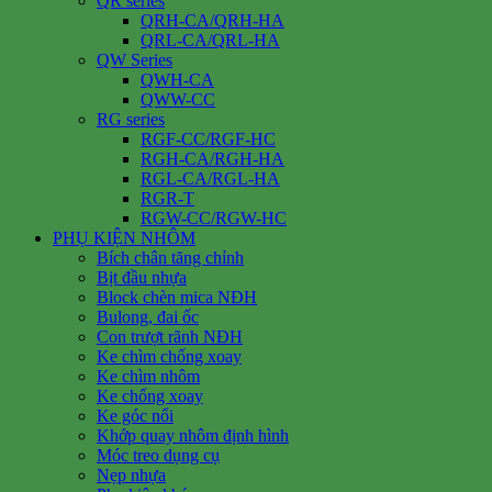
QR series
QRH-CA/QRH-HA
QRL-CA/QRL-HA
QW Series
QWH-CA
QWW-CC
RG series
RGF-CC/RGF-HC
RGH-CA/RGH-HA
RGL-CA/RGL-HA
RGR-T
RGW-CC/RGW-HC
PHỤ KIỆN NHÔM
Bích chân tăng chỉnh
Bịt đầu nhựa
Block chèn mica NĐH
Bulong, đai ốc
Con trượt rãnh NĐH
Ke chìm chống xoay
Ke chìm nhôm
Ke chống xoay
Ke góc nổi
Khớp quay nhôm định hình
Móc treo dụng cụ
Nẹp nhựa