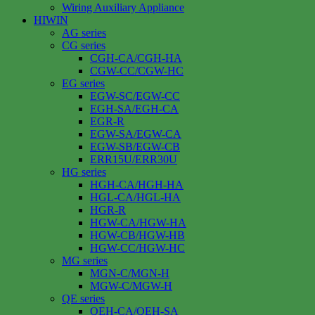
Wiring Auxiliary Appliance
HIWIN
AG series
CG series
CGH-CA/CGH-HA
CGW-CC/CGW-HC
EG series
EGW-SC/EGW-CC
EGH-SA/EGH-CA
EGR-R
EGW-SA/EGW-CA
EGW-SB/EGW-CB
ERR15U/ERR30U
HG series
HGH-CA/HGH-HA
HGL-CA/HGL-HA
HGR-R
HGW-CA/HGW-HA
HGW-CB/HGW-HB
HGW-CC/HGW-HC
MG series
MGN-C/MGN-H
MGW-C/MGW-H
QE series
QEH-CA/QEH-SA