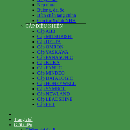
Nẹp nhựa
Bulong, đai ốc
Bích chân tăng chỉnh
Con trượt rãnh NĐH
CÁP ĐIỀU KHIỂN
Cáp ABB
Cáp MITSUBISHI
Cáp DELTA
Cáp OMRON
Cáp YASKAWA
Cáp PANASONIC
Cáp KUKA
Cáp FANUC
Cáp MINDEO
Cáp DATALOGIC
Cáp HONEYWELL
Cáp SYMBOL
Cáp NEWLAND
Cáp LEADSHINE
Cáp FHT
Trang chủ
Giới thiệu
Chứng chỉ đại lí