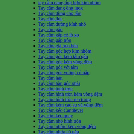
tay cầm dạng ống hợp kim nhôm
Tay cầm dạng ống inox
Tay cầm dùng cho tấm
Tay cầm đúc
Tay cầm đường kính nhỏ
Tay cầm gấp
Tay cầm gấp có lò xo
Tay cầm gấp tròn
Tay cầm giá treo bên
Tay cầm góc hợp kim nhôm
Tay cầm góc kèm tấm gắn
Tay cầm góc kèm vòng đệm
Tay cầm góc với tấm
Tay cầm góc vuông có nắp
Tay cầm hàn
Tay cầm hàn góc phải
Tay cầm hình tròn
Tay cầm hình tròn kèm vòng đệm
Tay cầm hình tròn ren trong
Tay cầm kèm cao su và vòng đệm
Tay cầm kéo Cantilever
Tay cầm kéo quay
Tay cầm nhỏ hình tròn
Tay cầm nhôm kèm vòng đệm
Tay cầm nhựa có nắp