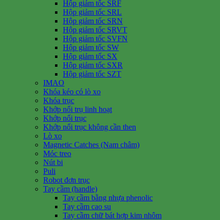
Hộp giảm tốc SRF
Hộp giảm tốc SRL
Hộp giảm tốc SRN
Hộp giảm tốc SRVT
Hộp giảm tốc SVFN
Hộp giảm tốc SW
Hộp giảm tốc SX
Hộp giảm tốc SXR
Hộp giảm tốc SZT
IMAO
Khóa kéo có lò xo
Khóa trục
Khớp nối trụ linh hoạt
Khớp nối trục
Khớp nối trục không cần then
Lò xo
Magnetic Catches (Nam châm)
Móc treo
Nút bi
Puli
Robot đơn trục
Tay cầm (handle)
Tay cầm bằng nhựa phenolic
Tay cầm cao su
Tay cầm chữ bát hợp kim nhôm