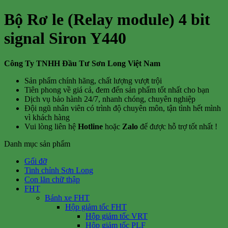
Bộ Rơ le (Relay module) 4 bit
signal Siron Y440
Công Ty TNHH Đầu Tư Sơn Long Việt Nam
Sản phẩm chính hãng, chất lượng vượt trội
Tiên phong về giá cả, đem đến sản phẩm tốt nhất cho bạn
Dịch vụ bảo hành 24/7, nhanh chóng, chuyên nghiệp
Đội ngũ nhân viên có trình độ chuyên môn, tận tình hết mình
vì khách hàng
Vui lòng liên hệ
Hotline
hoặc
Zalo
để được hỗ trợ tốt nhất !
Danh mục sản phẩm
Gối đỡ
Tinh chỉnh Sơn Long
Con lăn chữ thập
FHT
Bánh xe FHT
Hộp giảm tốc FHT
Hộp giảm tốc VRT
Hộp giảm tốc PLF