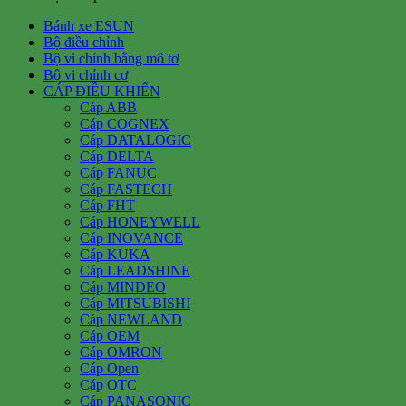
Bánh xe ESUN
Bộ điều chỉnh
Bộ vi chỉnh bằng mô tơ
Bộ vi chỉnh cơ
CÁP ĐIỀU KHIỂN
Cáp ABB
Cáp COGNEX
Cáp DATALOGIC
Cáp DELTA
Cáp FANUC
Cáp FASTECH
Cáp FHT
Cáp HONEYWELL
Cáp INOVANCE
Cáp KUKA
Cáp LEADSHINE
Cáp MINDEO
Cáp MITSUBISHI
Cáp NEWLAND
Cáp OEM
Cáp OMRON
Cáp Open
Cáp OTC
Cáp PANASONIC