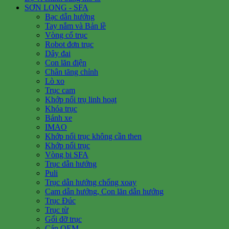
SƠN LONG - SFA
Bạc dẫn hướng
Tay nắm và Bản lề
Vòng cổ trục
Robot đơn trục
Dây đai
Con lăn điện
Chân tăng chỉnh
Lò xo
Trục cam
Khớp nối trụ linh hoạt
Khóa trục
Bánh xe
IMAO
Khớp nối trục không cần then
Khớp nối trục
Vòng bi SFA
Trục dẫn hướng
Puli
Trục dẫn hướng chống xoay
Cam dẫn hướng, Con lăn dẫn hướng
Trục Đúc
Trục từ
Gối đỡ trục
Cáp OEM