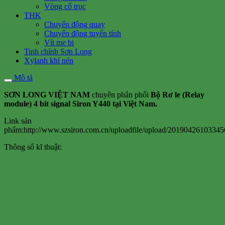
Vòng cổ trục
THK
Chuyển động quay
Chuyển động tuyến tính
Vít me bi
Tinh chỉnh Sơn Long
Xylanh khí nén
Mô tả
SƠN LONG VIỆT NAM
chuyên phân phối
Bộ Rơ le (Relay
module) 4 bit signal Siron Y440 tại Việt Nam.
Link sản
phẩm:http://www.szsiron.com.cn/uploadfile/upload/20190426103345
Thông số kĩ thuật: