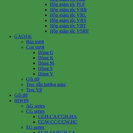
Hộp giảm tốc PLF
Hộp giảm tốc VRB
Hộp giảm tốc VRL
Hộp giảm tốc VRS
Hộp giảm tốc VRT
Hộp giảm tốc VSRF
GAOJ-K
Bàn trượt
Con trượt
Dòng G
Dòng K
Dòng M
Dòng S
Dòng V
Gối đỡ
Trục dẫn hướng mini
Trục Vít
Gối đỡ
HIWIN
AG series
CG series
CGH-CA/CGH-HA
CGW-CC/CGW-HC
EG series
EGH-SA/EGH-CA