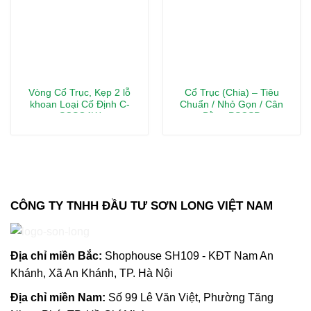
Vòng Cổ Trục, Kẹp 2 lỗ
Cổ Trục (Chia) – Tiêu
khoan Loại Cố Định C-
Chuẩn / Nhỏ Gọn / Cân
SCSGAW
Bằng PSCSP
CÔNG TY TNHH ĐẦU TƯ SƠN LONG VIỆT NAM
Địa chỉ m
iền Bắc:
Shophouse SH109 - KĐT Nam An
Khánh, Xã An Khánh, TP. Hà Nội
Địa chỉ miền Nam:
Số 99 Lê Văn Việt, Phường Tăng