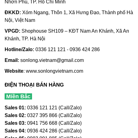
Nhơn Phú, TP. Hồ Chí Minh
ĐKKD:
Xóm Ngang, Thôn 1, Xã Hưng Đạo, Thành phố Hà
Nội, Việt Nam
VPGD:
Shophouse SH109 – KĐT Nam An Khánh, Xã An
Khánh, TP. Hà Nội
Hotline/Zalo:
0336 121 121 - 0936 424 286
Email:
sonlong.vietnam@gmail.com
Website
:
www.sonlongvietnam.com
ĐIỆN THOẠI BÁN HÀNG
Miền Bắc
Sales 01:
0336 121 121 (Call/Zalo)
Sales 02:
0327 395 866 (Call/Zalo)
Sales 03:
0941 756 668 (Call/Zalo)
Sales 04:
0936 424 286 (Call/Zalo)