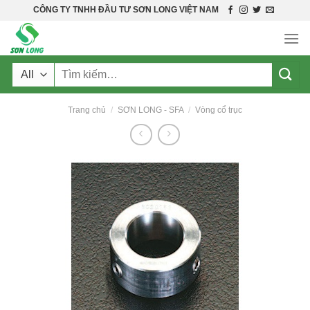
Skip
CÔNG TY TNHH ĐẦU TƯ SƠN LONG VIỆT NAM
to
content
Tìm
kiếm:
Trang chủ
/
SƠN LONG - SFA
/
Vòng cổ trục