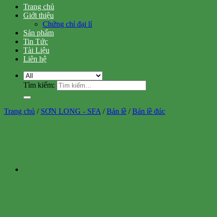
Trang chủ
Giới thiệu
Chứng chỉ đại lí
Sản phẩm
Tin Tức
Tài Liệu
Liên hệ
Tìm kiếm:
Trang chủ
/
SƠN LONG - SFA
/
Bản lề
/
Bản lề đúc