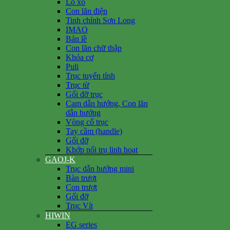
Lò xo
Con lăn điện
Tinh chỉnh Sơn Long
IMAO
Bản lề
Con lăn chữ thập
Khóa cơ
Puli
Trục tuyến tính
Trục từ
Gối đỡ trục
Cam dẫn hướng, Con lăn
dẫn hướng
Vòng cổ trục
Tay cầm (handle)
Gối đỡ
Khớp nối trụ linh hoạt
GAOJ-K
Trục dẫn hướng mini
Bàn trượt
Con trượt
Gối đỡ
Trục Vít
HIWIN
EG series