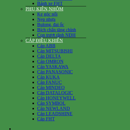
Bánh xe FHT
PHỤ KIỆN NHÔM
Ke góc nổi
Nẹp nhựa
Bulong, đai ốc
Bích chân tăng chỉnh
Con trượt rãnh NĐH
CÁP ĐIỀU KHIỂN
Cáp ABB
Cáp MITSUBISHI
Cáp DELTA
Cáp OMRON
Cáp YASKAWA
Cáp PANASONIC
Cáp KUKA
Cáp FANUC
Cáp MINDEO
Cáp DATALOGIC
Cáp HONEYWELL
Cáp SYMBOL
Cáp NEWLAND
Cáp LEADSHINE
Cáp FHT