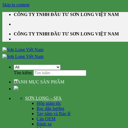
Skip to content
CÔNG TY TNHH ĐẦU TƯ SƠN LONG VIỆT NAM
CÔNG TY TNHH ĐẦU TƯ SƠN LONG VIỆT NAM
Tìm kiếm:
DANH MỤC SẢN PHẨM
SƠN LONG – SFA
Hộp giảm tốc
Bạc dẫn hướng
Tay nắm và Bản lề
Cáp OEM
Bánh xe