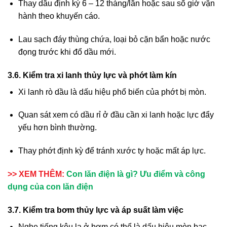
Thay dầu định kỳ 6 – 12 tháng/lần hoặc sau số giờ vận
hành theo khuyến cáo.
Lau sạch đáy thùng chứa, loại bỏ cặn bẩn hoặc nước
đọng trước khi đổ dầu mới.
3.6. Kiểm tra xi lanh thủy lực và phớt làm kín
Xi lanh rò dầu là dấu hiệu phổ biến của phớt bị mòn.
Quan sát xem có dầu rỉ ở đầu cần xi lanh hoặc lực đẩy
yếu hơn bình thường.
Thay phớt định kỳ để tránh xước ty hoặc mất áp lực.
>> XEM THÊM:
Con lăn điện là gì? Ưu điểm và công
dụng của con lăn điện
3.7. Kiểm tra bơm thủy lực và áp suất làm việc
Nghe tiếng kêu lạ ở bơm có thể là dấu hiệu mòn bạc,