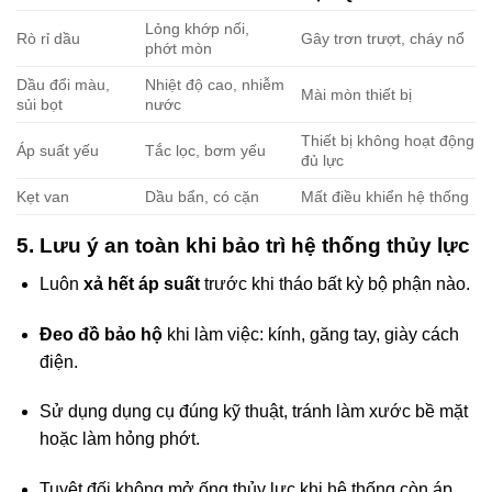
Lỏng khớp nối,
Rò rỉ dầu
Gây trơn trượt, cháy nổ
phớt mòn
Dầu đổi màu,
Nhiệt độ cao, nhiễm
Mài mòn thiết bị
sủi bọt
nước
Thiết bị không hoạt động
Áp suất yếu
Tắc lọc, bơm yếu
đủ lực
Kẹt van
Dầu bẩn, có cặn
Mất điều khiển hệ thống
5. Lưu ý an toàn khi bảo trì hệ thống thủy lực
Luôn
xả hết áp suất
trước khi tháo bất kỳ bộ phận nào.
Đeo đồ bảo hộ
khi làm việc: kính, găng tay, giày cách
điện.
Sử dụng dụng cụ đúng kỹ thuật, tránh làm xước bề mặt
hoặc làm hỏng phớt.
Tuyệt đối không mở ống thủy lực khi hệ thống còn áp