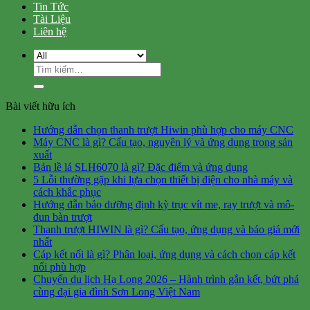
Tin Tức
Tài Liệu
Liên hệ
Tìm
kiếm:
Bài viết hữu ích
Hướng dẫn chọn thanh trượt Hiwin phù hợp cho máy CNC
Máy CNC là gì? Cấu tạo, nguyên lý và ứng dụng trong sản
xuất
Bản lề lá SLH6070 là gì? Đặc điểm và ứng dụng
5 Lỗi thường gặp khi lựa chọn thiết bị điện cho nhà máy và
cách khắc phục
Hướng đẫn bảo dưỡng định kỳ trục vít me, ray trượt và mô-
đun bàn trượt
Thanh trượt HIWIN là gì? Cấu tạo, ứng dụng và báo giá mới
nhất
Cáp kết nối là gì? Phân loại, ứng dụng và cách chọn cáp kết
nối phù hợp
Chuyến du lịch Hạ Long 2026 – Hành trình gắn kết, bứt phá
cùng đại gia đình Sơn Long Việt Nam