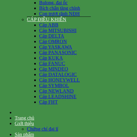
Bulong, đai ốc
Bích chân tăng chỉnh
Con trượt rãnh NĐH
CÁP ĐIỀU KHIỂN
Cáp ABB
Cáp MITSUBISHI
Cáp DELTA
Cáp OMRON
Cáp YASKAWA
Cáp PANASONIC
Cáp KUKA
Cáp FANUC
Cáp MINDEO
Cáp DATALOGIC
Cáp HONEYWELL
Cáp SYMBOL
Cáp NEWLAND
Cáp LEADSHINE
Cáp FHT
Trang chủ
Giới thiệu
Chứng chỉ đại lí
Sản phẩm