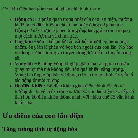
Con lăn điện bao gồm các bộ phận chính như sau:
Động cơ:
Là phần quan trọng nhất của con lăn điện, thường
là động cơ điện không chổi than hoặc động cơ giảm tốc.
Động cơ này được lắp bên trong ống lăn, giúp con lăn quay
một cách mượt mà và chính xác.
Ống lăn:
Được chế tạo từ các vật liệu như thép, inox hoặc
nhôm, ống lăn là phần vỏ bọc bên ngoài của con lăn. Nó bảo
vệ động cơ bên trong và truyền động lực để di chuyển băng
tải.
Vòng bi:
Hệ thống vòng bi giúp giảm ma sát, giúp con lăn
quay mượt mà mà không tiêu tốn quá nhiều năng lượng.
Vòng bi cũng giúp bảo vệ động cơ bên trong khỏi các yếu tố
tác động từ môi trường.
Bộ điều khiển:
Bộ điều khiển giúp điều chỉnh tốc độ và
hướng di chuyển của con lăn. Một số con lăn điện cao cấp có
tích hợp bộ điều khiển thông minh với nhiều chế độ vận hành
khác nhau.
Ưu điểm của con lăn điện
Tăng cường tính tự động hóa