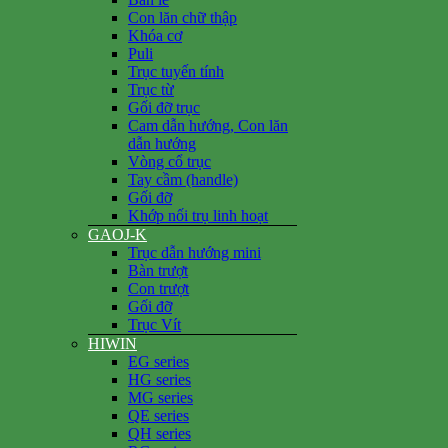
Con lăn chữ thập
Khóa cơ
Puli
Trục tuyến tính
Trục từ
Gối đỡ trục
Cam dẫn hướng, Con lăn
dẫn hướng
Vòng cổ trục
Tay cầm (handle)
Gối đỡ
Khớp nối trụ linh hoạt
GAOJ-K
Trục dẫn hướng mini
Bàn trượt
Con trượt
Gối đỡ
Trục Vít
HIWIN
EG series
HG series
MG series
QE series
QH series