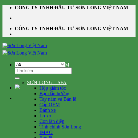
Skip
CÔNG TY TNHH ĐẦU TƯ SƠN LONG VIỆT NAM
to
content
CÔNG TY TNHH ĐẦU TƯ SƠN LONG VIỆT NAM
DANH MỤC SẢN PHẨM
Tìm
kiếm:
SƠN LONG – SFA
Hộp giảm tốc
Bạc dẫn hướng
Tay nắm và Bản lề
Cáp OEM
Bánh xe
Lò xo
Con lăn điện
Tinh chỉnh Sơn Long
IMAO
Bản lề