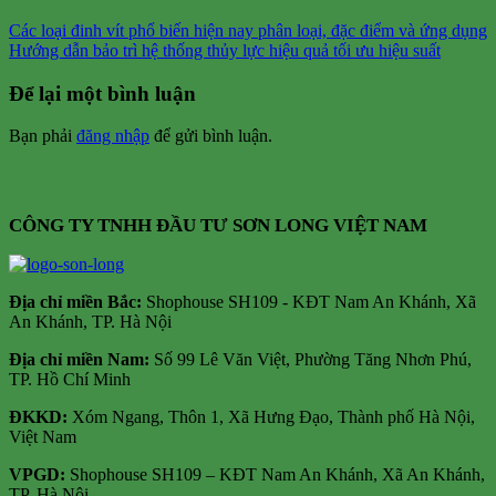
Các loại đinh vít phổ biến hiện nay phân loại, đặc điểm và ứng dụng
Hướng dẫn bảo trì hệ thống thủy lực hiệu quả tối ưu hiệu suất
Để lại một bình luận
Bạn phải
đăng nhập
để gửi bình luận.
CÔNG TY TNHH ĐẦU TƯ SƠN LONG VIỆT NAM
Địa chỉ m
iền Bắc:
Shophouse SH109 - KĐT Nam An Khánh, Xã
An Khánh, TP. Hà Nội
Địa chỉ miền Nam:
Số 99 Lê Văn Việt, Phường Tăng Nhơn Phú,
TP. Hồ Chí Minh
ĐKKD:
Xóm Ngang, Thôn 1, Xã Hưng Đạo, Thành phố Hà Nội,
Việt Nam
VPGD:
Shophouse SH109 – KĐT Nam An Khánh, Xã An Khánh,
TP. Hà Nội