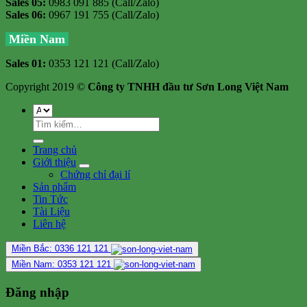
Sales 05:
0983 091 885 (Call/Zalo)
Sales 06:
0967 191 755 (Call/Zalo)
Miền Nam
Sales 01:
0353 121 121 (Call/Zalo)
Copyright 2019 ©
Công ty TNHH đầu tư Sơn Long Việt Nam
Tìm
kiếm:
Trang chủ
Giới thiệu
Chứng chỉ đại lí
Sản phẩm
Tin Tức
Tài Liệu
Liên hệ
Miền Bắc: 0336 121 121
Miền Nam: 0353 121 121
Đăng nhập