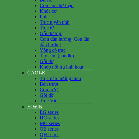
Con lăn chữ thập
Khóa cơ
Puli
Trục tuyến tính
Trục từ
Gối đỡ trục
Cam dẫn hướng, Con lăn
dẫn hướng
Vòng cổ trục
Tay cầm (handle)
Gối đỡ
Khớp nối trụ linh hoạt
GAOJ-K
Trục dẫn hướng mini
Bàn trượt
Con trượt
Gối đỡ
Trục Vít
HIWIN
EG series
HG series
MG series
QE series
QH series