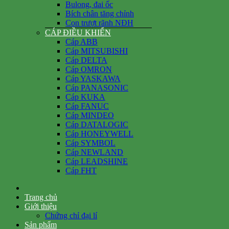
Bulong, đai ốc
Bích chân tăng chỉnh
Con trượt rãnh NĐH
CÁP ĐIỀU KHIỂN
Cáp ABB
Cáp MITSUBISHI
Cáp DELTA
Cáp OMRON
Cáp YASKAWA
Cáp PANASONIC
Cáp KUKA
Cáp FANUC
Cáp MINDEO
Cáp DATALOGIC
Cáp HONEYWELL
Cáp SYMBOL
Cáp NEWLAND
Cáp LEADSHINE
Cáp FHT
Trang chủ
Giới thiệu
Chứng chỉ đại lí
Sản phẩm