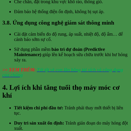
Che chắn, đặt trong khu vực khô ráo, thông gió.
Đảm bảo hệ thống điện ổn định, không bị sụt áp.
3.8. Ứng dụng công nghệ giám sát thông minh
Cài đặt cảm biến đo độ rung, áp suất, nhiệt độ, độ ẩm… để
cảnh báo sớm sự cố.
Sử dụng phần mềm
bảo trì dự đoán (Predictive
Maintenance)
giúp lên kế hoạch sửa chữa trước khi hư hỏng
xảy ra.
>> XEM THÊM:
Tất tật về con lăn băng tải xích và công dụng
của chúng
4. Lợi ích khi tăng tuổi thọ máy móc cơ
khí
Tiết kiệm chi phí đầu tư:
Tránh phải thay mới thiết bị liên
tục.
Duy trì sản xuất ổn định:
Tránh gián đoạn do máy hỏng đột
xuất.