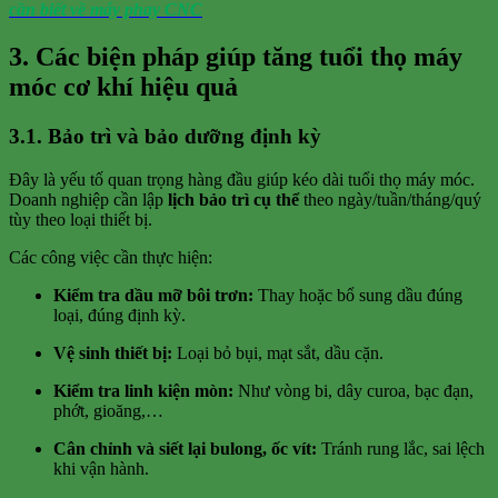
cần biết về máy phay CNC
3. Các biện pháp giúp tăng tuổi thọ máy
móc cơ khí hiệu quả
3.1. Bảo trì và bảo dưỡng định kỳ
Đây là yếu tố quan trọng hàng đầu giúp kéo dài tuổi thọ máy móc.
Doanh nghiệp cần lập
lịch bảo trì cụ thể
theo ngày/tuần/tháng/quý
tùy theo loại thiết bị.
Các công việc cần thực hiện:
Kiểm tra dầu mỡ bôi trơn:
Thay hoặc bổ sung dầu đúng
loại, đúng định kỳ.
Vệ sinh thiết bị:
Loại bỏ bụi, mạt sắt, dầu cặn.
Kiểm tra linh kiện mòn:
Như vòng bi, dây curoa, bạc đạn,
phớt, gioăng,…
Cân chỉnh và siết lại bulong, ốc vít:
Tránh rung lắc, sai lệch
khi vận hành.