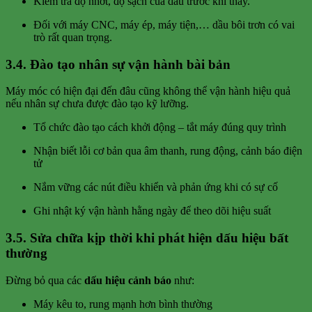
Kiểm tra độ nhớt, độ sạch của dầu trước khi thay.
Đối với máy CNC, máy ép, máy tiện,… dầu bôi trơn có vai
trò rất quan trọng.
3.4. Đào tạo nhân sự vận hành bài bản
Máy móc có hiện đại đến đâu cũng không thể vận hành hiệu quả
nếu nhân sự chưa được đào tạo kỹ lưỡng.
Tổ chức đào tạo cách khởi động – tắt máy đúng quy trình
Nhận biết lỗi cơ bản qua âm thanh, rung động, cảnh báo điện
tử
Nắm vững các nút điều khiển và phản ứng khi có sự cố
Ghi nhật ký vận hành hằng ngày để theo dõi hiệu suất
3.5. Sửa chữa kịp thời khi phát hiện dấu hiệu bất
thường
Đừng bỏ qua các
dấu hiệu cảnh báo
như:
Máy kêu to, rung mạnh hơn bình thường