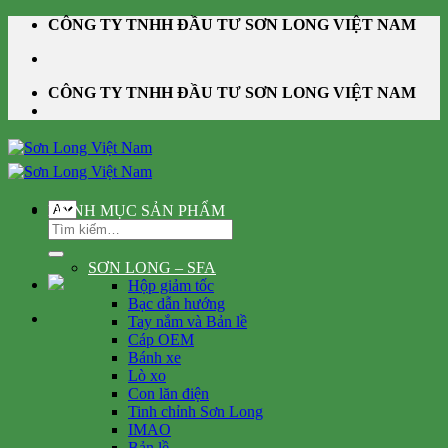
Skip
CÔNG TY TNHH ĐẦU TƯ SƠN LONG VIỆT NAM
to
content
CÔNG TY TNHH ĐẦU TƯ SƠN LONG VIỆT NAM
DANH MỤC SẢN PHẨM
Tìm
kiếm:
SƠN LONG – SFA
Hộp giảm tốc
Bạc dẫn hướng
Tay nắm và Bản lề
Cáp OEM
Bánh xe
Lò xo
Con lăn điện
Tinh chỉnh Sơn Long
IMAO
Bản lề