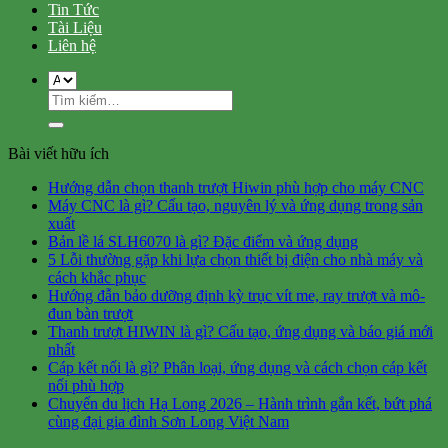
Tin Tức
Tài Liệu
Liên hệ
Tìm
kiếm:
Bài viết hữu ích
Hướng dẫn chọn thanh trượt Hiwin phù hợp cho máy CNC
Máy CNC là gì? Cấu tạo, nguyên lý và ứng dụng trong sản
xuất
Bản lề lá SLH6070 là gì? Đặc điểm và ứng dụng
5 Lỗi thường gặp khi lựa chọn thiết bị điện cho nhà máy và
cách khắc phục
Hướng đẫn bảo dưỡng định kỳ trục vít me, ray trượt và mô-
đun bàn trượt
Thanh trượt HIWIN là gì? Cấu tạo, ứng dụng và báo giá mới
nhất
Cáp kết nối là gì? Phân loại, ứng dụng và cách chọn cáp kết
nối phù hợp
Chuyến du lịch Hạ Long 2026 – Hành trình gắn kết, bứt phá
cùng đại gia đình Sơn Long Việt Nam