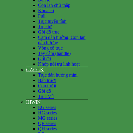
Con lăn chữ thập
Khóa cơ
Puli
Trục tuyến tính
Trục từ
Gối đỡ trục
Cam dẫn hướng, Con lăn
dẫn hướng
Vòng cổ trục
Tay cầm (handle)
Gối đỡ
Khớp nối trụ linh hoạt
GAOJ-K
Trục dẫn hướng mini
Bàn trượt
Con trượt
Gối đỡ
Trục Vít
HIWIN
EG series
HG series
MG series
QE series
QH series