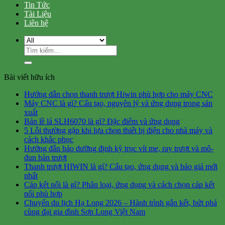
Tin Tức
Tài Liệu
Liên hệ
Tìm
kiếm:
Bài viết hữu ích
Hướng dẫn chọn thanh trượt Hiwin phù hợp cho máy CNC
Máy CNC là gì? Cấu tạo, nguyên lý và ứng dụng trong sản
xuất
Bản lề lá SLH6070 là gì? Đặc điểm và ứng dụng
5 Lỗi thường gặp khi lựa chọn thiết bị điện cho nhà máy và
cách khắc phục
Hướng đẫn bảo dưỡng định kỳ trục vít me, ray trượt và mô-
đun bàn trượt
Thanh trượt HIWIN là gì? Cấu tạo, ứng dụng và báo giá mới
nhất
Cáp kết nối là gì? Phân loại, ứng dụng và cách chọn cáp kết
nối phù hợp
Chuyến du lịch Hạ Long 2026 – Hành trình gắn kết, bứt phá
cùng đại gia đình Sơn Long Việt Nam