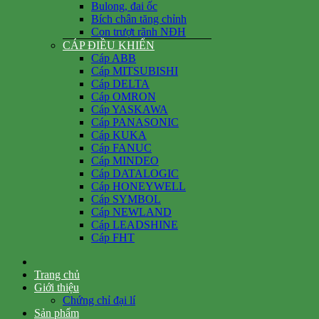
Bulong, đai ốc
Bích chân tăng chỉnh
Con trượt rãnh NĐH
CÁP ĐIỀU KHIỂN
Cáp ABB
Cáp MITSUBISHI
Cáp DELTA
Cáp OMRON
Cáp YASKAWA
Cáp PANASONIC
Cáp KUKA
Cáp FANUC
Cáp MINDEO
Cáp DATALOGIC
Cáp HONEYWELL
Cáp SYMBOL
Cáp NEWLAND
Cáp LEADSHINE
Cáp FHT
Trang chủ
Giới thiệu
Chứng chỉ đại lí
Sản phẩm