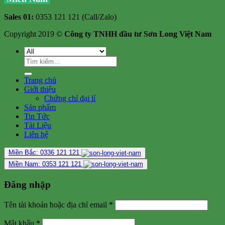
Sales 01:
0353 121 121 (Call/Zalo)
Copyright 2019 ©
Công ty TNHH đầu tư Sơn Long Việt Nam
Tìm
kiếm:
Trang chủ
Giới thiệu
Chứng chỉ đại lí
Sản phẩm
Tin Tức
Tài Liệu
Liên hệ
Miền Bắc: 0336 121 121
Miền Nam: 0353 121 121
Đăng nhập
Tên tài khoản hoặc địa chỉ email
*
Mật khẩu
*