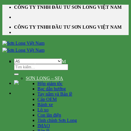
Skip
CÔNG TY TNHH ĐẦU TƯ SƠN LONG VIỆT NAM
to
content
CÔNG TY TNHH ĐẦU TƯ SƠN LONG VIỆT NAM
DANH MỤC SẢN PHẨM
Tìm
kiếm:
SƠN LONG – SFA
Hộp giảm tốc
Bạc dẫn hướng
Tay nắm và Bản lề
Cáp OEM
Bánh xe
Lò xo
Con lăn điện
Tinh chỉnh Sơn Long
IMAO
Bản lề