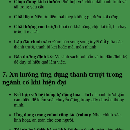
Chọn đúng kích thước:
Phù hợp với chiều dài hành trình và
tải trọng yêu cầu.
Chất liệu:
Nên ưu tiên loại thép không gỉ, được tôi cứng.
Chất lượng con trượt:
Phải có khả năng chịu tải tốt, bi chạy
trơn, ít ma sát.
Lắp đặt chính xác:
Đảm bảo song song tuyệt đối giữa các
thanh trượt, tránh bị kẹt hoặc mài mòn nhanh.
Bảo dưỡng định kỳ:
Vệ sinh sạch bụi bẩn và tra dầu định kỳ
để duy trì hiệu quả làm việc.
7. Xu hướng ứng dụng thanh trượt trong
ngành cơ khí hiện đại
Kết hợp với hệ thống tự động hóa – IoT:
Thanh trượt gắn
cảm biến để kiểm soát chuyển động trong dây chuyền thông
minh.
Ứng dụng trong robot cộng tác (cobot):
Nhẹ, chính xác,
linh hoạt, an toàn cho con người.
Tối ưu hoá thiết kế cơ khí:
Sử dụng thanh trượt giúp giảm