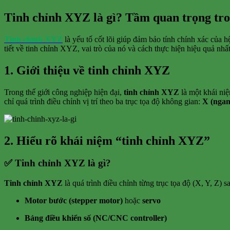
Tinh chỉnh XYZ là gì? Tầm quan trọng tron
Tinh chỉnh XYZ
là yếu tố cốt lõi giúp đảm bảo tính chính xác của h
tiết về tinh chỉnh XYZ, vai trò của nó và cách thực hiện hiệu quả nhất
1. Giới thiệu về tinh chỉnh XYZ
Trong thế giới công nghiệp hiện đại,
tinh chỉnh XYZ
là một khái niệ
chỉ quá trình điều chỉnh vị trí theo ba trục tọa độ không gian:
X (ngang
2. Hiểu rõ khái niệm “tinh chỉnh XYZ”
✅ Tinh chỉnh XYZ là gì?
Tinh chỉnh XYZ
là quá trình điều chỉnh từng trục tọa độ (X, Y, Z)
Motor bước (stepper motor)
hoặc
servo
Bảng điều khiển số (NC/CNC controller)