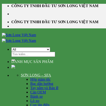
Skip
CÔNG TY TNHH ĐẦU TƯ SƠN LONG VIỆT NAM
to
content
CÔNG TY TNHH ĐẦU TƯ SƠN LONG VIỆT NAM
Tìm
kiếm:
DANH MỤC SẢN PHẨM
SƠN LONG – SFA
Hộp giảm tốc
Bạc dẫn hướng
Tay nắm và Bản lề
Cáp OEM
Bánh xe
Lò xo
Con lăn điện