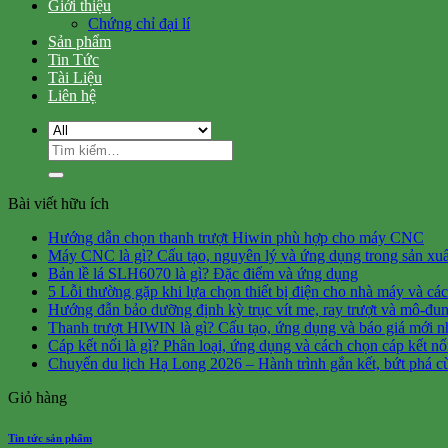
Giới thiệu
Chứng chỉ đại lí
Sản phẩm
Tin Tức
Tài Liệu
Liên hệ
Tìm
kiếm:
Bài viết hữu ích
Hướng dẫn chọn thanh trượt Hiwin phù hợp cho máy CNC
Máy CNC là gì? Cấu tạo, nguyên lý và ứng dụng trong sản xuấ
Bản lề lá SLH6070 là gì? Đặc điểm và ứng dụng
5 Lỗi thường gặp khi lựa chọn thiết bị điện cho nhà máy và cá
Hướng đẫn bảo dưỡng định kỳ trục vít me, ray trượt và mô-đun
Thanh trượt HIWIN là gì? Cấu tạo, ứng dụng và báo giá mới n
Cáp kết nối là gì? Phân loại, ứng dụng và cách chọn cáp kết n
Chuyến du lịch Hạ Long 2026 – Hành trình gắn kết, bứt phá c
Giỏ hàng
Tin tức sản phẩm