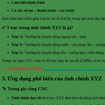
Cảm biến hành trình
Cơ cấu vít me – thanh trượt – ray trượt
Quá trình tinh chỉnh giúp loại bỏ sai số tích lũy trong quá trình lắp r
✅ 3 trục trong tinh chỉnh XYZ là gì?
Trục X
: Thường là chuyển động ngang trái – phải.
Trục Y
: Thường là chuyển động trước – sau (hoặc lên – xuống
Trục Z
: Thường là chuyển động lên – xuống theo chiều thẳng
Trong các máy CNC, máy in 3D hay máy đo tọa độ (CMM), cả ba trục đề
>> THAM KHẢO THÊM:
Nam châm BY3-56-3: Giải pháp tối ưu 
3. Ứng dụng phổ biến của tinh chỉnh XYZ
🔧 Trong gia công CNC
Tinh chỉnh dao cắt
theo trục XYZ đảm bảo cắt đúng kích t