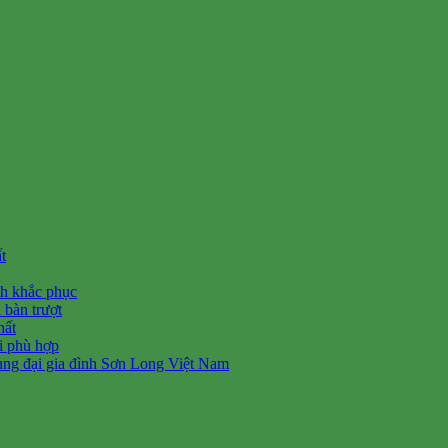
t
ch khắc phục
 bàn trượt
hất
ối phù hợp
ùng đại gia đình Sơn Long Việt Nam