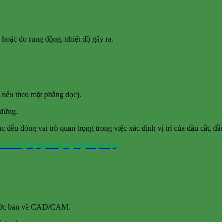
áp hoặc do rung động, nhiệt độ gây ra.
 nếu theo mặt phẳng dọc).
 đứng.
u đóng vai trò quan trọng trong việc xác định vị trí của đầu cắt, đầu
cho ứng dụng công nghiệp hiện đại
hước bản vẽ CAD/CAM.