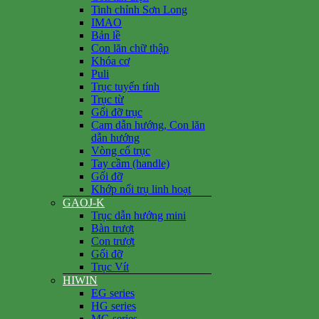
Tinh chỉnh Sơn Long
IMAO
Bản lề
Con lăn chữ thập
Khóa cơ
Puli
Trục tuyến tính
Trục từ
Gối đỡ trục
Cam dẫn hướng, Con lăn
dẫn hướng
Vòng cổ trục
Tay cầm (handle)
Gối đỡ
Khớp nối trụ linh hoạt
GAOJ-K
Trục dẫn hướng mini
Bàn trượt
Con trượt
Gối đỡ
Trục Vít
HIWIN
EG series
HG series
MG series