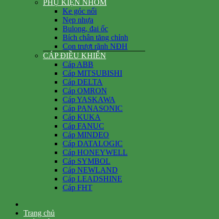
PHỤ KIỆN NHÔM
Ke góc nổi
Nẹp nhựa
Bulong, đai ốc
Bích chân tăng chỉnh
Con trượt rãnh NĐH
CÁP ĐIỀU KHIỂN
Cáp ABB
Cáp MITSUBISHI
Cáp DELTA
Cáp OMRON
Cáp YASKAWA
Cáp PANASONIC
Cáp KUKA
Cáp FANUC
Cáp MINDEO
Cáp DATALOGIC
Cáp HONEYWELL
Cáp SYMBOL
Cáp NEWLAND
Cáp LEADSHINE
Cáp FHT
Trang chủ