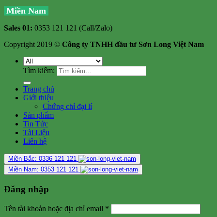
Miền Nam
Sales 01:
0353 121 121 (Call/Zalo)
Copyright 2019 ©
Công ty TNHH đầu tư Sơn Long Việt Nam
Tìm kiếm:
Trang chủ
Giới thiệu
Chứng chỉ đại lí
Sản phẩm
Tin Tức
Tài Liệu
Liên hệ
Miền Bắc: 0336 121 121
Miền Nam: 0353 121 121
Đăng nhập
Tên tài khoản hoặc địa chỉ email
*