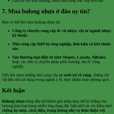
Lưu trữ nơi khô thoáng, tránh ánh nắng trực tiếp kéo dài.
7. Mua bulong nhựa ở đâu uy tín?
Bạn có thể tìm mua bulong nhựa tại:
Công ty chuyên cung cấp ốc vít nhựa, vật tư ngành nhựa
kỹ thuật.
Nhà cung cấp thiết bị công nghiệp, linh kiện cơ khí chính
xác.
Sàn thương mại điện tử như Shopee, Lazada, Alibaba
,
hoặc các đơn vị chuyên phân phối bulong, đai ốc công
nghiệp.
Nên lựa chọn những nhà cung cấp
có xuất xứ rõ ràng
, chứng chỉ
vật liệu nếu sử dụng trong ngành y tế, thực phẩm hoặc phòng sạch.
Kết luận
Bulong nhựa
đang dần trở thành giải pháp thay thế lý tưởng cho
bulong kim loại trong nhiều ứng dụng đặc biệt nhờ các ưu điểm như
chống ăn mòn, cách điện, trọng lượng nhẹ và thân thiện với