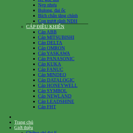
Nẹp nhựa
Bulong, đai ốc
Bích chân tăng chỉnh
Con trượt rãnh NĐH
CÁP ĐIỀU KHIỂN
Cáp ABB
Cáp MITSUBISHI
Cáp DELTA
Cáp OMRON
Cáp YASKAWA
Cáp PANASONIC
Cáp KUKA
Cáp FANUC
Cáp MINDEO
Cáp DATALOGIC
Cáp HONEYWELL
Cáp SYMBOL
Cáp NEWLAND
Cáp LEADSHINE
Cáp FHT
Trang chủ
Giới thiệu
Chứng chỉ đại lí