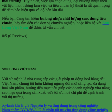
môi trường
. Tuy nhiên, việc lựa chọn đúng loại bulong nhựa theo
vật liệu, môi trường làm việc và tiêu chuẩn kỹ thuật là rất quan trọng
để đảm bảo hiệu quả và độ bền lâu dài.
Nếu bạn đang tìm kiếm
bulong nhựa chất lượng cao, đúng tiêu
chuẩn
, hãy tìm đến các đơn vị chuyên nghiệp, hoặc liên hệ với
Sơn
Long Việt Nam
để được tư vấn chi tiết!
0/5
(0 Reviews)
SƠN LONG VIỆT NAM
Với sứ mệnh là nhà cung cấp các giải pháp tự động hoá hàng đầu
Việt Nam, chúng tôi luôn không ngừng đổi mới sáng tạo, đa dạng
hoá sản phẩm, hướng đến mục tiêu giúp các doanh nghiệp vừa nâng
cao hiệu quả trong sản xuất, vừa tối ưu hoá chi phí để cạnh tranh
với thị trường.
Xylanh khí là gì? Nguyên lý và ứng dụng trong công nghiệp
Nam châm BY3-56-3: Giải pháp tối ưu cho ứng dụng công nghiệp