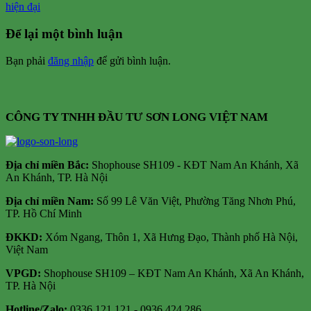
hiện đại
Để lại một bình luận
Bạn phải
đăng nhập
để gửi bình luận.
CÔNG TY TNHH ĐẦU TƯ SƠN LONG VIỆT NAM
Địa chỉ m
iền Bắc:
Shophouse SH109 - KĐT Nam An Khánh, Xã
An Khánh, TP. Hà Nội
Địa chỉ miền Nam:
Số 99 Lê Văn Việt, Phường Tăng Nhơn Phú,
TP. Hồ Chí Minh
ĐKKD:
Xóm Ngang, Thôn 1, Xã Hưng Đạo, Thành phố Hà Nội,
Việt Nam
VPGD:
Shophouse SH109 – KĐT Nam An Khánh, Xã An Khánh,
TP. Hà Nội
Hotline/Zalo:
0336 121 121 - 0936 424 286