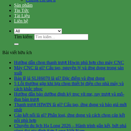
Sản phẩm
Tin Tức
Tài Liệu
Liên hệ
Tìm kiếm:
Bài viết hữu ích
Hướng dẫn chọn thanh trượt Hiwin phù hợp cho máy CNC
Máy CNC là gì? Cấu tạo, nguyên lý và ứng dụng trong sản
xuất
Bản lề lá SLH6070 là gì? Đặc điểm và ứng dụng
5 Lỗi thường gặp khi lựa chọn thiết bị điện cho nhà máy và
cách khắc phục
Hướng đẫn bảo dưỡng định kỳ trục vít me, ray trượt và mô-
đun bàn trượt
Thanh trượt HIWIN là gì? Cấu tạo, ứng dụng và báo giá mới
nhất
Cáp kết nối là gì? Phân loại, ứng dụng và cách chọn cáp kết
nối phù hợp
Chuyến du lịch Hạ Long 2026 – Hành trình gắn kết, bứt phá
cùng đại gia đình Sơn Long Việt Nam