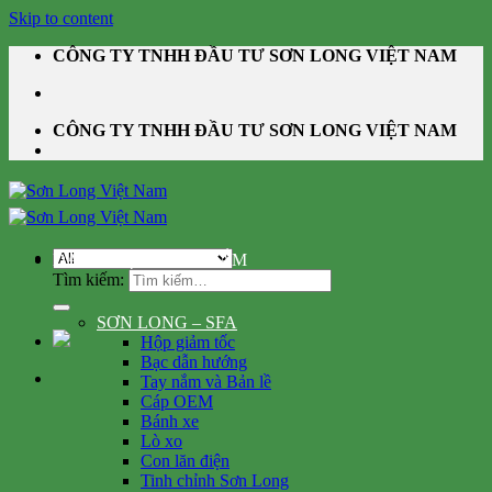
Skip to content
CÔNG TY TNHH ĐẦU TƯ SƠN LONG VIỆT NAM
CÔNG TY TNHH ĐẦU TƯ SƠN LONG VIỆT NAM
DANH MỤC SẢN PHẨM
Tìm kiếm:
SƠN LONG – SFA
Hộp giảm tốc
Bạc dẫn hướng
Tay nắm và Bản lề
Cáp OEM
Bánh xe
Lò xo
Con lăn điện
Tinh chỉnh Sơn Long