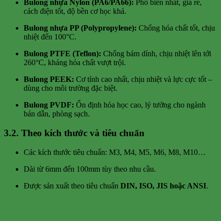
Bulong nhựa Nylon (PA6/PA66):
Phổ biến nhất, giá rẻ,
cách điện tốt, độ bền cơ học khá.
Bulong nhựa PP (Polypropylene):
Chống hóa chất tốt, chịu
nhiệt đến 100°C.
Bulong PTFE (Teflon):
Chống bám dính, chịu nhiệt lên tới
260°C, kháng hóa chất vượt trội.
Bulong PEEK:
Cơ tính cao nhất, chịu nhiệt và lực cực tốt –
dùng cho môi trường đặc biệt.
Bulong PVDF:
Ổn định hóa học cao, lý tưởng cho ngành
bán dẫn, phòng sạch.
3.2. Theo kích thước và tiêu chuẩn
Các kích thước tiêu chuẩn: M3, M4, M5, M6, M8, M10…
Dài từ 6mm đến 100mm tùy theo nhu cầu.
Được sản xuất theo tiêu chuẩn
DIN, ISO, JIS hoặc ANSI
.