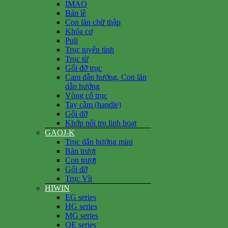
IMAO
Bản lề
Con lăn chữ thập
Khóa cơ
Puli
Trục tuyến tính
Trục từ
Gối đỡ trục
Cam dẫn hướng, Con lăn
dẫn hướng
Vòng cổ trục
Tay cầm (handle)
Gối đỡ
Khớp nối trụ linh hoạt
GAOJ-K
Trục dẫn hướng mini
Bàn trượt
Con trượt
Gối đỡ
Trục Vít
HIWIN
EG series
HG series
MG series
QE series