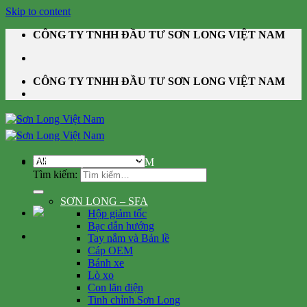
Skip to content
CÔNG TY TNHH ĐẦU TƯ SƠN LONG VIỆT NAM
CÔNG TY TNHH ĐẦU TƯ SƠN LONG VIỆT NAM
DANH MỤC SẢN PHẨM
Tìm kiếm:
SƠN LONG – SFA
Hộp giảm tốc
Bạc dẫn hướng
Tay nắm và Bản lề
Cáp OEM
Bánh xe
Lò xo
Con lăn điện
Tinh chỉnh Sơn Long