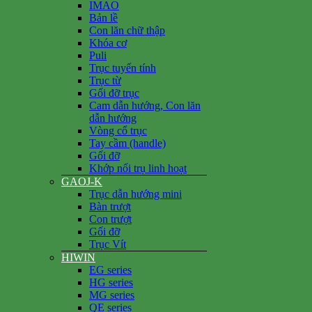
IMAO
Bản lề
Con lăn chữ thập
Khóa cơ
Puli
Trục tuyến tính
Trục từ
Gối đỡ trục
Cam dẫn hướng, Con lăn
dẫn hướng
Vòng cổ trục
Tay cầm (handle)
Gối đỡ
Khớp nối trụ linh hoạt
GAOJ-K
Trục dẫn hướng mini
Bàn trượt
Con trượt
Gối đỡ
Trục Vít
HIWIN
EG series
HG series
MG series
QE series