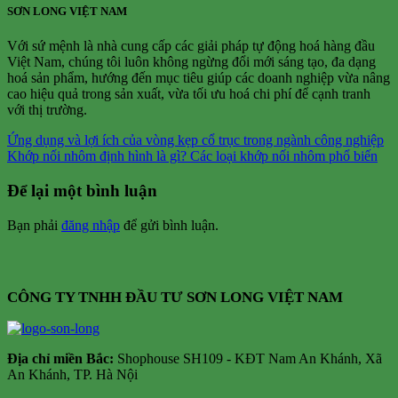
SƠN LONG VIỆT NAM
Với sứ mệnh là nhà cung cấp các giải pháp tự động hoá hàng đầu
Việt Nam, chúng tôi luôn không ngừng đổi mới sáng tạo, đa dạng
hoá sản phẩm, hướng đến mục tiêu giúp các doanh nghiệp vừa nâng
cao hiệu quả trong sản xuất, vừa tối ưu hoá chi phí để cạnh tranh
với thị trường.
Ứng dụng và lợi ích của vòng kẹp cổ trục trong ngành công nghiệp
Khớp nối nhôm định hình là gì? Các loại khớp nối nhôm phổ biến
Để lại một bình luận
Bạn phải
đăng nhập
để gửi bình luận.
CÔNG TY TNHH ĐẦU TƯ SƠN LONG VIỆT NAM
Địa chỉ m
iền Bắc:
Shophouse SH109 - KĐT Nam An Khánh, Xã
An Khánh, TP. Hà Nội