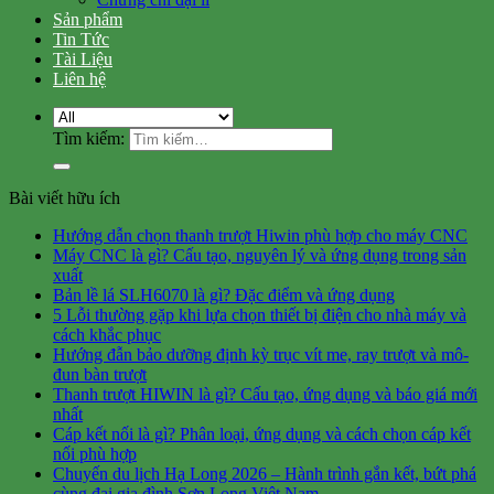
Sản phẩm
Tin Tức
Tài Liệu
Liên hệ
Tìm kiếm:
Bài viết hữu ích
Hướng dẫn chọn thanh trượt Hiwin phù hợp cho máy CNC
Máy CNC là gì? Cấu tạo, nguyên lý và ứng dụng trong sản
xuất
Bản lề lá SLH6070 là gì? Đặc điểm và ứng dụng
5 Lỗi thường gặp khi lựa chọn thiết bị điện cho nhà máy và
cách khắc phục
Hướng đẫn bảo dưỡng định kỳ trục vít me, ray trượt và mô-
đun bàn trượt
Thanh trượt HIWIN là gì? Cấu tạo, ứng dụng và báo giá mới
nhất
Cáp kết nối là gì? Phân loại, ứng dụng và cách chọn cáp kết
nối phù hợp
Chuyến du lịch Hạ Long 2026 – Hành trình gắn kết, bứt phá
cùng đại gia đình Sơn Long Việt Nam