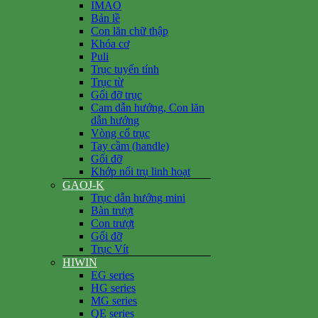
IMAO
Bản lề
Con lăn chữ thập
Khóa cơ
Puli
Trục tuyến tính
Trục từ
Gối đỡ trục
Cam dẫn hướng, Con lăn
dẫn hướng
Vòng cổ trục
Tay cầm (handle)
Gối đỡ
Khớp nối trụ linh hoạt
GAOJ-K
Trục dẫn hướng mini
Bàn trượt
Con trượt
Gối đỡ
Trục Vít
HIWIN
EG series
HG series
MG series
QE series