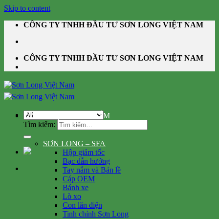
Skip to content
CÔNG TY TNHH ĐẦU TƯ SƠN LONG VIỆT NAM
CÔNG TY TNHH ĐẦU TƯ SƠN LONG VIỆT NAM
DANH MỤC SẢN PHẨM
Tìm kiếm:
SƠN LONG – SFA
Hộp giảm tốc
Bạc dẫn hướng
Tay nắm và Bản lề
Cáp OEM
Bánh xe
Lò xo
Con lăn điện
Tinh chỉnh Sơn Long