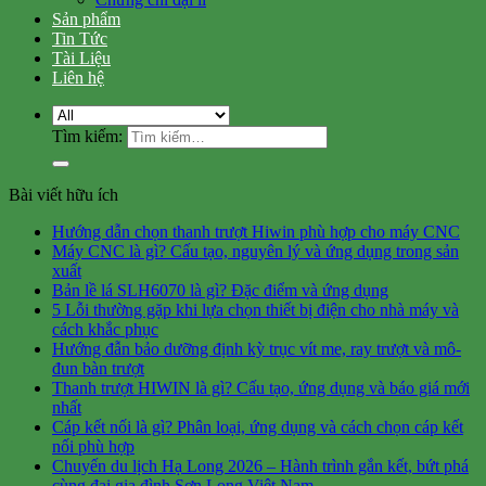
Sản phẩm
Tin Tức
Tài Liệu
Liên hệ
Tìm kiếm:
Bài viết hữu ích
Hướng dẫn chọn thanh trượt Hiwin phù hợp cho máy CNC
Máy CNC là gì? Cấu tạo, nguyên lý và ứng dụng trong sản
xuất
Bản lề lá SLH6070 là gì? Đặc điểm và ứng dụng
5 Lỗi thường gặp khi lựa chọn thiết bị điện cho nhà máy và
cách khắc phục
Hướng đẫn bảo dưỡng định kỳ trục vít me, ray trượt và mô-
đun bàn trượt
Thanh trượt HIWIN là gì? Cấu tạo, ứng dụng và báo giá mới
nhất
Cáp kết nối là gì? Phân loại, ứng dụng và cách chọn cáp kết
nối phù hợp
Chuyến du lịch Hạ Long 2026 – Hành trình gắn kết, bứt phá
cùng đại gia đình Sơn Long Việt Nam