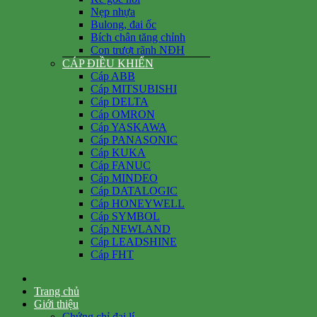
Nẹp nhựa
Bulong, đai ốc
Bích chân tăng chỉnh
Con trượt rãnh NĐH
CÁP ĐIỀU KHIỂN
Cáp ABB
Cáp MITSUBISHI
Cáp DELTA
Cáp OMRON
Cáp YASKAWA
Cáp PANASONIC
Cáp KUKA
Cáp FANUC
Cáp MINDEO
Cáp DATALOGIC
Cáp HONEYWELL
Cáp SYMBOL
Cáp NEWLAND
Cáp LEADSHINE
Cáp FHT
Trang chủ
Giới thiệu
Chứng chỉ đại lí