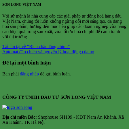
SƠN LONG VIỆT NAM
Với sứ mệnh là nhà cung cấp các giải pháp tự động hoá hàng đầu
Việt Nam, chúng tôi luôn không ngừng đổi mới sáng tạo, đa dạng
hoá sản phẩm, hướng đến mục tiêu giúp các doanh nghiệp vừa nâng
cao hiệu quả trong sản xuất, vừa tối ưu hoá chi phí để cạnh tranh
với thị trường.
Tất tần tật về “Bích chân tăng chỉnh”
Aptomat đảo chiều và nguyên lý hoạt động của nó
Để lại một bình luận
Bạn phải
đăng nhập
để gửi bình luận.
CÔNG TY TNHH ĐẦU TƯ SƠN LONG VIỆT NAM
Địa chỉ m
iền Bắc:
Shophouse SH109 - KĐT Nam An Khánh, Xã
An Khánh, TP. Hà Nội