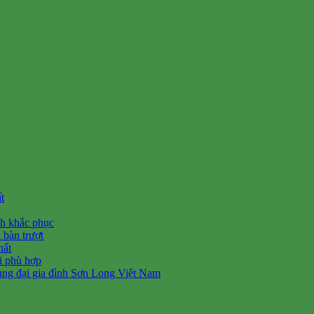
t
ch khắc phục
 bàn trượt
hất
ối phù hợp
ùng đại gia đình Sơn Long Việt Nam