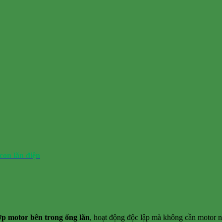
con lăn điện
ợp motor bên trong ống lăn
, hoạt động độc lập mà không cần motor n