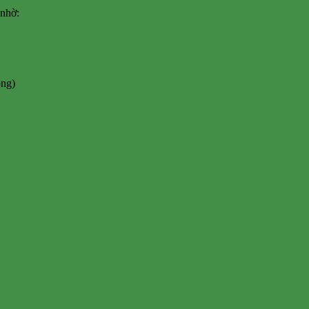
 nhờ:
ông)