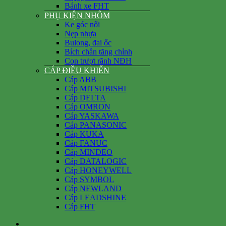
Bánh xe FHT
PHỤ KIỆN NHÔM
Ke góc nổi
Nẹp nhựa
Bulong, đai ốc
Bích chân tăng chỉnh
Con trượt rãnh NĐH
CÁP ĐIỀU KHIỂN
Cáp ABB
Cáp MITSUBISHI
Cáp DELTA
Cáp OMRON
Cáp YASKAWA
Cáp PANASONIC
Cáp KUKA
Cáp FANUC
Cáp MINDEO
Cáp DATALOGIC
Cáp HONEYWELL
Cáp SYMBOL
Cáp NEWLAND
Cáp LEADSHINE
Cáp FHT