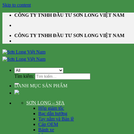
Skip to content
CÔNG TY TNHH ĐẦU TƯ SƠN LONG VIỆT NAM
CÔNG TY TNHH ĐẦU TƯ SƠN LONG VIỆT NAM
Tìm kiếm:
DANH MỤC SẢN PHẨM
SƠN LONG – SFA
Hộp giảm tốc
Bạc dẫn hướng
Tay nắm và Bản lề
Cáp OEM
Bánh xe