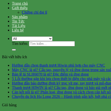
Trang chủ
Giới thiệu
Chứng chỉ đại lí
Sản phẩm
Tin Tức
Tài Liệu
Liên hệ
Tìm kiếm:
Bài viết hữu ích
Hướng dẫn chọn thanh trượt Hiwin phù hợp cho máy CNC
Máy CNC là gì? Cấu tạo, nguyên lý và ứng dụng trong sản xuấ
Bản lề lá SLH6070 là gì? Đặc điểm và ứng dụng
5 Lỗi thường gặp khi lựa chọn thiết bị điện cho nhà máy và cá
Hướng đẫn bảo dưỡng định kỳ trục vít me, ray trượt và mô-đun
Thanh trượt HIWIN là gì? Cấu tạo, ứng dụng và báo giá mới n
Cáp kết nối là gì? Phân loại, ứng dụng và cách chọn cáp kết n
Chuyến du lịch Hạ Long 2026 – Hành trình gắn kết, bứt phá c
Giỏ hàng