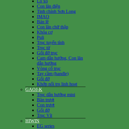
Lò xo
Con lăn điện
Tinh chỉnh Sơn Long
IMAO
Bản lề
Con lăn chữ thập
Khóa cơ
Puli
Trục tuyến tính
Trục từ
Gối đỡ trục
Cam dẫn hướng, Con lăn
dẫn hướng
Vòng cổ trục
Tay cầm (handle)
Gối đỡ
Khớp nối trụ linh hoạt
GAOJ-K
Trục dẫn hướng mini
Bàn trượt
Con trượt
Gối đỡ
Trục Vít
HIWIN
EG series