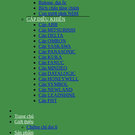
Bulong, đai ốc
Bích chân tăng chỉnh
Con trượt rãnh NĐH
CÁP ĐIỀU KHIỂN
Cáp ABB
Cáp MITSUBISHI
Cáp DELTA
Cáp OMRON
Cáp YASKAWA
Cáp PANASONIC
Cáp KUKA
Cáp FANUC
Cáp MINDEO
Cáp DATALOGIC
Cáp HONEYWELL
Cáp SYMBOL
Cáp NEWLAND
Cáp LEADSHINE
Cáp FHT
Trang chủ
Giới thiệu
Chứng chỉ đại lí
Sản phẩm