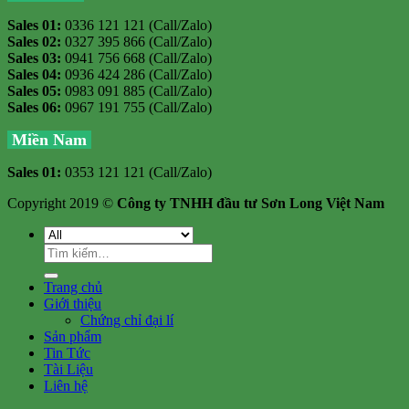
Sales 01:
0336 121 121 (Call/Zalo)
Sales 02:
0327 395 866 (Call/Zalo)
Sales 03:
0941 756 668 (Call/Zalo)
Sales 04:
0936 424 286 (Call/Zalo)
Sales 05:
0983 091 885 (Call/Zalo)
Sales 06:
0967 191 755 (Call/Zalo)
Miền Nam
Sales 01:
0353 121 121 (Call/Zalo)
Copyright 2019 ©
Công ty TNHH đầu tư Sơn Long Việt Nam
Tìm
kiếm:
Trang chủ
Giới thiệu
Chứng chỉ đại lí
Sản phẩm
Tin Tức
Tài Liệu
Liên hệ