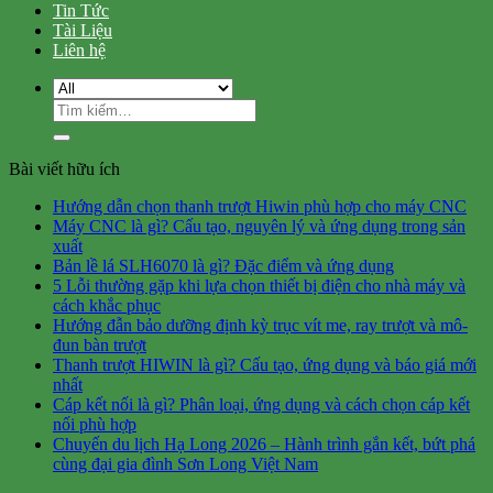
Tin Tức
Tài Liệu
Liên hệ
Tìm
kiếm:
Bài viết hữu ích
Hướng dẫn chọn thanh trượt Hiwin phù hợp cho máy CNC
Máy CNC là gì? Cấu tạo, nguyên lý và ứng dụng trong sản
xuất
Bản lề lá SLH6070 là gì? Đặc điểm và ứng dụng
5 Lỗi thường gặp khi lựa chọn thiết bị điện cho nhà máy và
cách khắc phục
Hướng đẫn bảo dưỡng định kỳ trục vít me, ray trượt và mô-
đun bàn trượt
Thanh trượt HIWIN là gì? Cấu tạo, ứng dụng và báo giá mới
nhất
Cáp kết nối là gì? Phân loại, ứng dụng và cách chọn cáp kết
nối phù hợp
Chuyến du lịch Hạ Long 2026 – Hành trình gắn kết, bứt phá
cùng đại gia đình Sơn Long Việt Nam