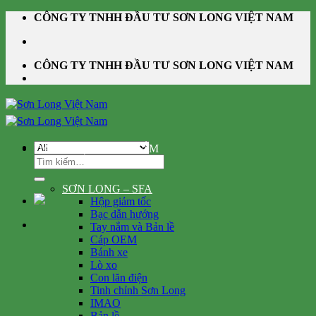
Skip
CÔNG TY TNHH ĐẦU TƯ SƠN LONG VIỆT NAM
to
content
CÔNG TY TNHH ĐẦU TƯ SƠN LONG VIỆT NAM
DANH MỤC SẢN PHẨM
Tìm
kiếm:
SƠN LONG – SFA
Hộp giảm tốc
Bạc dẫn hướng
Tay nắm và Bản lề
Cáp OEM
Bánh xe
Lò xo
Con lăn điện
Tinh chỉnh Sơn Long
IMAO
Bản lề