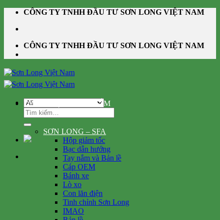
Skip
CÔNG TY TNHH ĐẦU TƯ SƠN LONG VIỆT NAM
to
content
CÔNG TY TNHH ĐẦU TƯ SƠN LONG VIỆT NAM
DANH MỤC SẢN PHẨM
Tìm
kiếm:
SƠN LONG – SFA
Hộp giảm tốc
Bạc dẫn hướng
Tay nắm và Bản lề
Cáp OEM
Bánh xe
Lò xo
Con lăn điện
Tinh chỉnh Sơn Long
IMAO
Bản lề