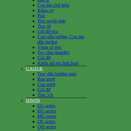
Con lăn chữ thập
Khóa cơ
Puli
Trục tuyến tính
Trục từ
Gối đỡ trục
Cam dẫn hướng, Con lăn
dẫn hướng
Vòng cổ trục
Tay cầm (handle)
Gối đỡ
Khớp nối trụ linh hoạt
GAOJ-K
Trục dẫn hướng mini
Bàn trượt
Con trượt
Gối đỡ
Trục Vít
HIWIN
EG series
HG series
MG series
QE series
QH series