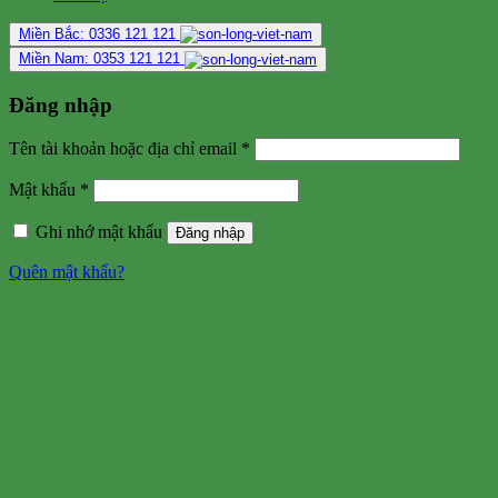
Miền Bắc: 0336 121 121
Miền Nam: 0353 121 121
Đăng nhập
Tên tài khoản hoặc địa chỉ email
*
Mật khẩu
*
Ghi nhớ mật khẩu
Đăng nhập
Quên mật khẩu?