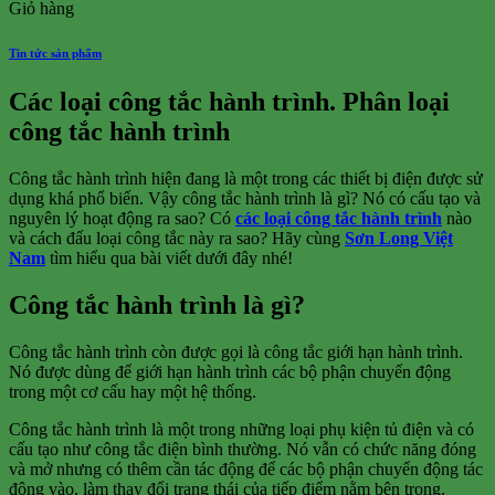
Giỏ hàng
Tin tức sản phẩm
Các loại công tắc hành trình. Phân loại
công tắc hành trình
Công tắc hành trình hiện đang là một trong các thiết bị điện được sử
dụng khá phổ biến. Vậy công tắc hành trình là gì? Nó có cấu tạo và
nguyên lý hoạt động ra sao? Có
các loại công tắc hành trình
nào
và cách đấu loại công tắc này ra sao? Hãy cùng
Sơn Long Việt
Nam
tìm hiểu qua bài viết dưới đây nhé!
Công tắc hành trình là gì?
Công tắc hành trình còn được gọi là công tắc giới hạn hành trình.
Nó được dùng để giới hạn hành trình các bộ phận chuyển động
trong một cơ cấu hay một hệ thống.
Công tắc hành trình là một trong những loại
phụ kiện tủ điện
và có
cấu tạo như công tắc điện bình thường. Nó vẫn có chức năng đóng
và mở nhưng có thêm cần tác động để các bộ phận chuyển động tác
động vào, làm thay đổi trạng thái của tiếp điểm nằm bên trong.