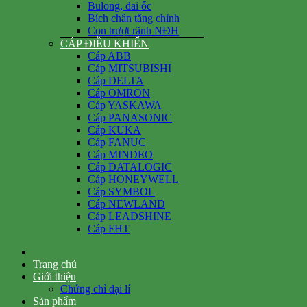
Bulong, đai ốc
Bích chân tăng chỉnh
Con trượt rãnh NĐH
CÁP ĐIỀU KHIỂN
Cáp ABB
Cáp MITSUBISHI
Cáp DELTA
Cáp OMRON
Cáp YASKAWA
Cáp PANASONIC
Cáp KUKA
Cáp FANUC
Cáp MINDEO
Cáp DATALOGIC
Cáp HONEYWELL
Cáp SYMBOL
Cáp NEWLAND
Cáp LEADSHINE
Cáp FHT
Trang chủ
Giới thiệu
Chứng chỉ đại lí
Sản phẩm