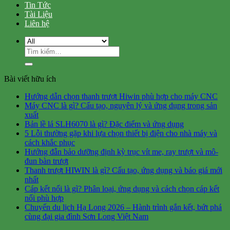
Tin Tức
Tài Liệu
Liên hệ
Tìm
kiếm:
Bài viết hữu ích
Hướng dẫn chọn thanh trượt Hiwin phù hợp cho máy CNC
Máy CNC là gì? Cấu tạo, nguyên lý và ứng dụng trong sản
xuất
Bản lề lá SLH6070 là gì? Đặc điểm và ứng dụng
5 Lỗi thường gặp khi lựa chọn thiết bị điện cho nhà máy và
cách khắc phục
Hướng đẫn bảo dưỡng định kỳ trục vít me, ray trượt và mô-
đun bàn trượt
Thanh trượt HIWIN là gì? Cấu tạo, ứng dụng và báo giá mới
nhất
Cáp kết nối là gì? Phân loại, ứng dụng và cách chọn cáp kết
nối phù hợp
Chuyến du lịch Hạ Long 2026 – Hành trình gắn kết, bứt phá
cùng đại gia đình Sơn Long Việt Nam