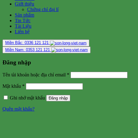
Giới thiệu
Chứng chỉ đại lí
Sản phẩm
Tin Tức
Tài Liệu
Liên hệ
Miền Bắc: 0336 121 121
Miền Nam: 0353 121 121
Đăng nhập
Tên tài khoản hoặc địa chỉ email
*
Mật khẩu
*
Ghi nhớ mật khẩu
Đăng nhập
Quên mật khẩu?