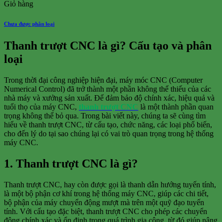
Giỏ hàng
Chưa được phân loại
Thanh trượt CNC là gì? Cấu tạo và phân
loại
Trong thời đại công nghiệp hiện đại, máy móc CNC (Computer
Numerical Control) đã trở thành một phần không thể thiếu của các
nhà máy và xưởng sản xuất. Để đảm bảo độ chính xác, hiệu quả và
tuổi thọ của máy CNC,
thanh trượt CNC
là một thành phần quan
trọng không thể bỏ qua. Trong bài viết này, chúng ta sẽ cùng tìm
hiểu về thanh trượt CNC, từ cấu tạo, chức năng, các loại phổ biến,
cho đến lý do tại sao chúng lại có vai trò quan trọng trong hệ thống
máy CNC.
1. Thanh trượt CNC là gì?
Thanh trượt CNC, hay còn được gọi là thanh dẫn hướng tuyến tính,
là một bộ phận cơ khí trong hệ thống máy CNC, giúp các chi tiết,
bộ phận của máy chuyển động mượt mà trên một quỹ đạo tuyến
tính. Với cấu tạo đặc biệt, thanh trượt CNC cho phép các chuyển
động chính xác và ổn định trong quá trình gia công, từ đó giúp nâng