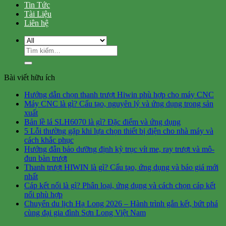
Tin Tức
Tài Liệu
Liên hệ
Tìm
kiếm:
Bài viết hữu ích
Hướng dẫn chọn thanh trượt Hiwin phù hợp cho máy CNC
Máy CNC là gì? Cấu tạo, nguyên lý và ứng dụng trong sản
xuất
Bản lề lá SLH6070 là gì? Đặc điểm và ứng dụng
5 Lỗi thường gặp khi lựa chọn thiết bị điện cho nhà máy và
cách khắc phục
Hướng đẫn bảo dưỡng định kỳ trục vít me, ray trượt và mô-
đun bàn trượt
Thanh trượt HIWIN là gì? Cấu tạo, ứng dụng và báo giá mới
nhất
Cáp kết nối là gì? Phân loại, ứng dụng và cách chọn cáp kết
nối phù hợp
Chuyến du lịch Hạ Long 2026 – Hành trình gắn kết, bứt phá
cùng đại gia đình Sơn Long Việt Nam