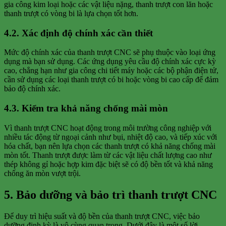
gia công kim loại hoặc các vật liệu nặng, thanh trượt con lăn hoặc
thanh trượt có vòng bi là lựa chọn tốt hơn.
4.2. Xác định độ chính xác cần thiết
Mức độ chính xác của thanh trượt CNC sẽ phụ thuộc vào loại ứng
dụng mà bạn sử dụng. Các ứng dụng yêu cầu độ chính xác cực kỳ
cao, chẳng hạn như gia công chi tiết máy hoặc các bộ phận điện tử,
cần sử dụng các loại thanh trượt có bi hoặc vòng bi cao cấp để đảm
bảo độ chính xác.
4.3. Kiểm tra khả năng chống mài mòn
Vì thanh trượt CNC hoạt động trong môi trường công nghiệp với
nhiều tác động từ ngoại cảnh như bụi, nhiệt độ cao, và tiếp xúc với
hóa chất, bạn nên lựa chọn các thanh trượt có khả năng chống mài
mòn tốt. Thanh trượt được làm từ các vật liệu chất lượng cao như
thép không gỉ hoặc hợp kim đặc biệt sẽ có độ bền tốt và khả năng
chống ăn mòn vượt trội.
5. Bảo dưỡng và bảo trì thanh trượt CNC
Để duy trì hiệu suất và độ bền của thanh trượt CNC, việc bảo
dưỡng định kỳ là vô cùng quan trọng. Dưới đây là một số lời