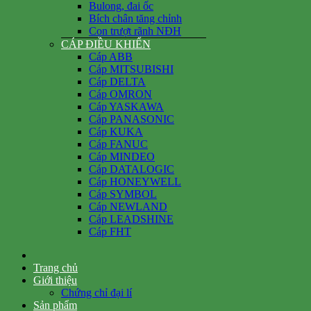
Bulong, đai ốc
Bích chân tăng chỉnh
Con trượt rãnh NĐH
CÁP ĐIỀU KHIỂN
Cáp ABB
Cáp MITSUBISHI
Cáp DELTA
Cáp OMRON
Cáp YASKAWA
Cáp PANASONIC
Cáp KUKA
Cáp FANUC
Cáp MINDEO
Cáp DATALOGIC
Cáp HONEYWELL
Cáp SYMBOL
Cáp NEWLAND
Cáp LEADSHINE
Cáp FHT
Trang chủ
Giới thiệu
Chứng chỉ đại lí
Sản phẩm