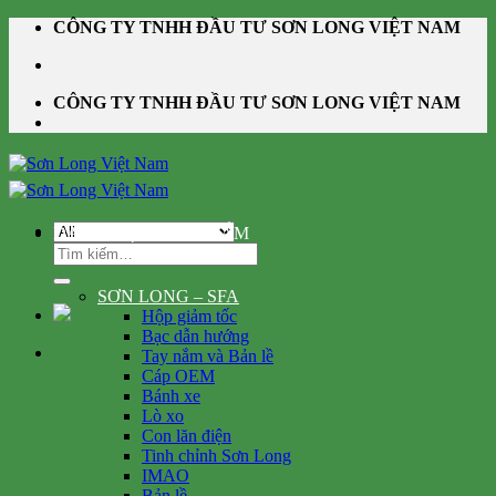
Skip
CÔNG TY TNHH ĐẦU TƯ SƠN LONG VIỆT NAM
to
content
CÔNG TY TNHH ĐẦU TƯ SƠN LONG VIỆT NAM
DANH MỤC SẢN PHẨM
Tìm
kiếm:
SƠN LONG – SFA
Hộp giảm tốc
Bạc dẫn hướng
Tay nắm và Bản lề
Cáp OEM
Bánh xe
Lò xo
Con lăn điện
Tinh chỉnh Sơn Long
IMAO
Bản lề