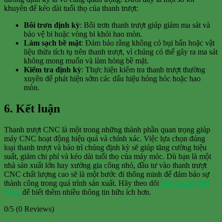
khuyên để kéo dài tuổi thọ của thanh trượt:
Bôi trơn định kỳ
: Bôi trơn thanh trượt giúp giảm ma sát và
bảo vệ bi hoặc vòng bi khỏi hao mòn.
Làm sạch bề mặt
: Đảm bảo rằng không có bụi bẩn hoặc vật
liệu thừa tích tụ trên thanh trượt, vì chúng có thể gây ra ma sát
không mong muốn và làm hỏng bề mặt.
Kiểm tra định kỳ
: Thực hiện kiểm tra thanh trượt thường
xuyên để phát hiện sớm các dấu hiệu hỏng hóc hoặc hao
mòn.
6. Kết luận
Thanh trượt CNC là một trong những thành phần quan trọng giúp
máy CNC hoạt động hiệu quả và chính xác. Việc lựa chọn đúng
loại thanh trượt và bảo trì chúng định kỳ sẽ giúp tăng cường hiệu
suất, giảm chi phí và kéo dài tuổi thọ của máy móc. Dù bạn là một
nhà sản xuất lớn hay xưởng gia công nhỏ, đầu tư vào thanh trượt
CNC chất lượng cao sẽ là một bước đi thông minh để đảm bảo sự
thành công trong quá trình sản xuất. Hãy theo dõi
Sơn Long Việt
Nam
để biết thêm nhiều thông tin hữu ích hơn.
0/5
(0 Reviews)