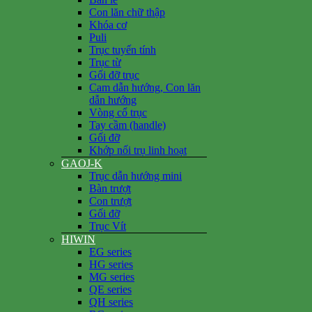
Con lăn chữ thập
Khóa cơ
Puli
Trục tuyến tính
Trục từ
Gối đỡ trục
Cam dẫn hướng, Con lăn
dẫn hướng
Vòng cổ trục
Tay cầm (handle)
Gối đỡ
Khớp nối trụ linh hoạt
GAOJ-K
Trục dẫn hướng mini
Bàn trượt
Con trượt
Gối đỡ
Trục Vít
HIWIN
EG series
HG series
MG series
QE series
QH series