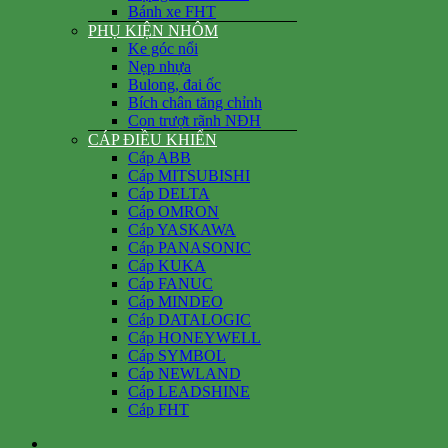
Bánh xe FHT
PHỤ KIỆN NHÔM
Ke góc nổi
Nẹp nhựa
Bulong, đai ốc
Bích chân tăng chỉnh
Con trượt rãnh NĐH
CÁP ĐIỀU KHIỂN
Cáp ABB
Cáp MITSUBISHI
Cáp DELTA
Cáp OMRON
Cáp YASKAWA
Cáp PANASONIC
Cáp KUKA
Cáp FANUC
Cáp MINDEO
Cáp DATALOGIC
Cáp HONEYWELL
Cáp SYMBOL
Cáp NEWLAND
Cáp LEADSHINE
Cáp FHT