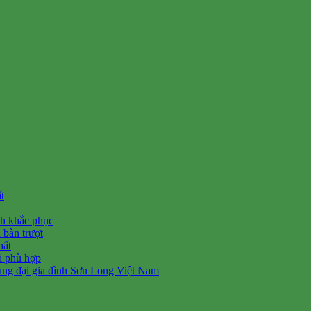
t
ch khắc phục
 bàn trượt
hất
ối phù hợp
ùng đại gia đình Sơn Long Việt Nam