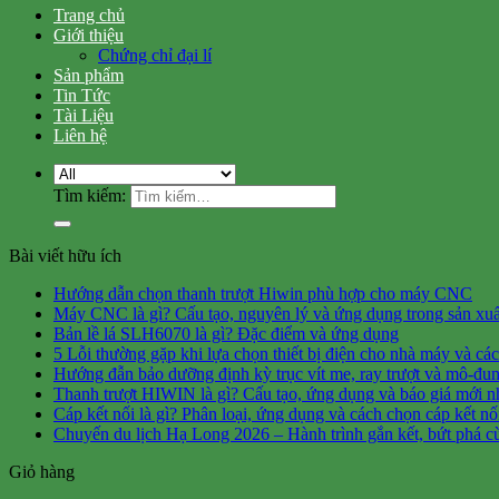
Trang chủ
Giới thiệu
Chứng chỉ đại lí
Sản phẩm
Tin Tức
Tài Liệu
Liên hệ
Tìm kiếm:
Bài viết hữu ích
Hướng dẫn chọn thanh trượt Hiwin phù hợp cho máy CNC
Máy CNC là gì? Cấu tạo, nguyên lý và ứng dụng trong sản xuấ
Bản lề lá SLH6070 là gì? Đặc điểm và ứng dụng
5 Lỗi thường gặp khi lựa chọn thiết bị điện cho nhà máy và cá
Hướng đẫn bảo dưỡng định kỳ trục vít me, ray trượt và mô-đun
Thanh trượt HIWIN là gì? Cấu tạo, ứng dụng và báo giá mới n
Cáp kết nối là gì? Phân loại, ứng dụng và cách chọn cáp kết n
Chuyến du lịch Hạ Long 2026 – Hành trình gắn kết, bứt phá c
Giỏ hàng