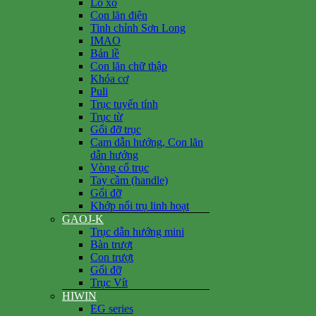
Lò xo
Con lăn điện
Tinh chỉnh Sơn Long
IMAO
Bản lề
Con lăn chữ thập
Khóa cơ
Puli
Trục tuyến tính
Trục từ
Gối đỡ trục
Cam dẫn hướng, Con lăn
dẫn hướng
Vòng cổ trục
Tay cầm (handle)
Gối đỡ
Khớp nối trụ linh hoạt
GAOJ-K
Trục dẫn hướng mini
Bàn trượt
Con trượt
Gối đỡ
Trục Vít
HIWIN
EG series