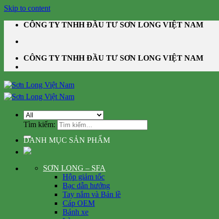
Skip to content
CÔNG TY TNHH ĐẦU TƯ SƠN LONG VIỆT NAM
CÔNG TY TNHH ĐẦU TƯ SƠN LONG VIỆT NAM
Tìm kiếm:
DANH MỤC SẢN PHẨM
SƠN LONG – SFA
Hộp giảm tốc
Bạc dẫn hướng
Tay nắm và Bản lề
Cáp OEM
Bánh xe