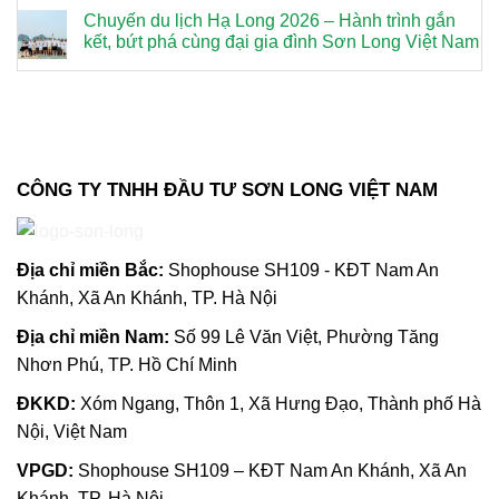
Chuyến du lịch Hạ Long 2026 – Hành trình gắn
kết, bứt phá cùng đại gia đình Sơn Long Việt Nam
CÔNG TY TNHH ĐẦU TƯ SƠN LONG VIỆT NAM
Địa chỉ m
iền Bắc:
Shophouse SH109 - KĐT Nam An
Khánh, Xã An Khánh, TP. Hà Nội
Địa chỉ miền Nam:
Số 99 Lê Văn Việt, Phường Tăng
Nhơn Phú, TP. Hồ Chí Minh
ĐKKD:
Xóm Ngang, Thôn 1, Xã Hưng Đạo, Thành phố Hà
Nội, Việt Nam
VPGD:
Shophouse SH109 – KĐT Nam An Khánh, Xã An
Khánh, TP. Hà Nội