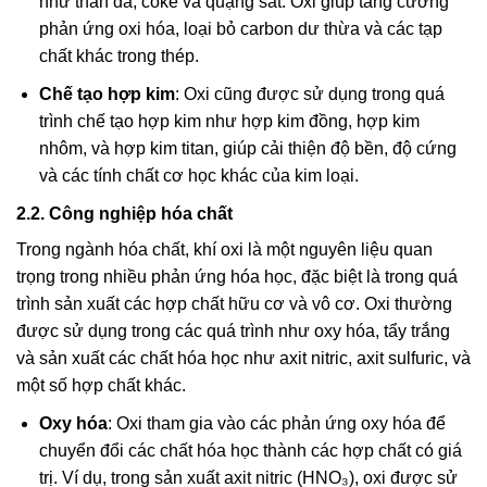
như than đá, coke và quặng sắt. Oxi giúp tăng cường
phản ứng oxi hóa, loại bỏ carbon dư thừa và các tạp
chất khác trong thép.
Chế tạo hợp kim
: Oxi cũng được sử dụng trong quá
trình chế tạo hợp kim như hợp kim đồng, hợp kim
nhôm, và hợp kim titan, giúp cải thiện độ bền, độ cứng
và các tính chất cơ học khác của kim loại.
2.2. Công nghiệp hóa chất
Trong ngành hóa chất, khí oxi là một nguyên liệu quan
trọng trong nhiều phản ứng hóa học, đặc biệt là trong quá
trình sản xuất các hợp chất hữu cơ và vô cơ. Oxi thường
được sử dụng trong các quá trình như oxy hóa, tẩy trắng
và sản xuất các chất hóa học như axit nitric, axit sulfuric, và
một số hợp chất khác.
Oxy hóa
: Oxi tham gia vào các phản ứng oxy hóa để
chuyển đổi các chất hóa học thành các hợp chất có giá
trị. Ví dụ, trong sản xuất axit nitric (HNO₃), oxi được sử